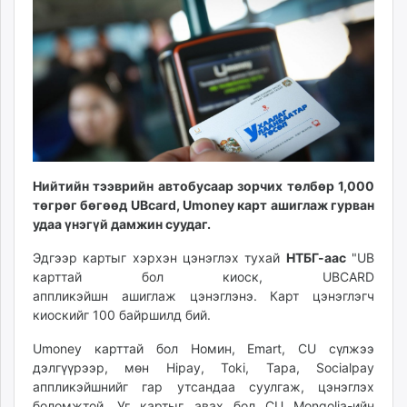
13:19:30
21:46:48
ikon.mn
mnb.mn
Livetv.mn
Eguur.mn
24tsag.mn
shuud.mn
eagle.mn
ergelt.mn
Нийтийн тээврийн автобусаар зорчих төлбөр 1,000
zarig.mn
төгрөг бөгөөд UBcard, Umoney карт ашиглаж гурван
today.mn
удаа үнэгүй дамжин суудаг.
zuv.mn
Эдгээр картыг хэрхэн цэнэглэх тухай
НТБГ-аас
"UB
mminfo.mn
карттай бол киоск, UBCARD
ugluu.mn
аппликэйшн ашиглаж цэнэглэнэ. Карт цэнэглэгч
urlag.mn
киоскийг 100 байршилд бий.
unen.mn
Umoney карттай бол Номин, Emart, CU сүлжээ
asu.mn
дэлгүүрээр, мөн Hipay, Toki, Tapa, Socialpay
shudarga.mn
аппликэйшнийг гар утсандаа суулгаж, цэнэглэх
shuurhai.mn
боломжтой. Уг картыг авах бол CU Mongolia-ийн