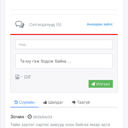
unuudur.mn
isee.mn
mglradio.com
Сэтгэгдэлүүд (5)
Анхаарах зүйлс
fact.mn
itoim.mn
tumen.mn
shuum.mn
times.mn
tvmongolia.mn
mass.mn
·
GIF
unegui.mn
assa.mn
Илгээх
toim.mn
tac.mn
Сүүлийн
Шилдэг
Таагүй
paparazzi.mn
unread.today
Зочин ·
2025/04/23
Тийм зэрлэг харгис аавууд олон байгаа ямар арга