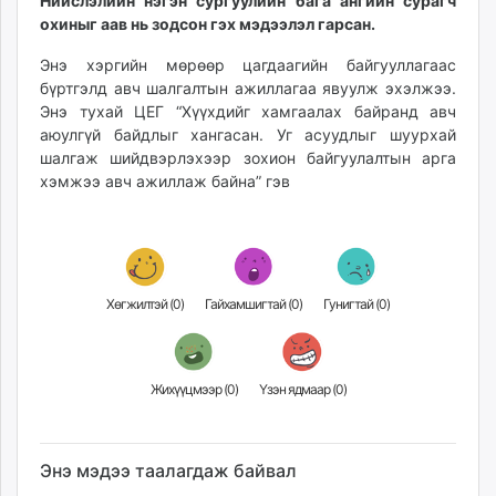
12:12:54
19:16:15
Нийслэлийн нэгэн сургуулийн бага ангийн сурагч
ikon.mn
охиныг аав нь зодсон гэх мэдээлэл гарсан.
mnb.mn
Энэ хэргийн мөрөөр цагдаагийн байгууллагаас
Livetv.mn
бүртгэлд авч шалгалтын ажиллагаа явуулж эхэлжээ.
Eguur.mn
Энэ тухай ЦЕГ “Хүүхдийг хамгаалах байранд авч
24tsag.mn
аюулгүй байдлыг хангасан. Уг асуудлыг шуурхай
shuud.mn
шалгаж шийдвэрлэхээр зохион байгуулалтын арга
хэмжээ авч ажиллаж байна” гэв
eagle.mn
ergelt.mn
zarig.mn
today.mn
zuv.mn
Хөгжилтэй (
0
)
Гайхамшигтай (
0
)
Гунигтай (
0
)
mminfo.mn
ugluu.mn
urlag.mn
Жихүүцмээр (
0
)
Үзэн ядмаар (
0
)
unen.mn
asu.mn
shudarga.mn
Энэ мэдээ таалагдаж байвал
shuurhai.mn