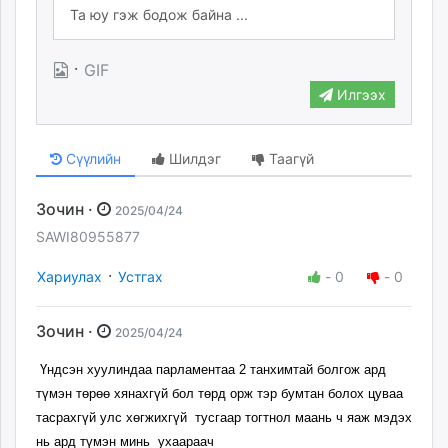
·
GIF
Илгээх
Сүүлийн
Шилдэг
Таагүй
Зочин ·
2025/04/24
SAWI80955877
·
Хариулах
Устгах
-
0
-
0
Зочин ·
2025/04/24
Үндсэн хуулиндаа парламентаа 2 танхимтай болгож ард
түмэн төрөө хянахгүй бол төрд орж тэр бумтан болох цуваа
тасрахгүй улс хөгжихгүй тусгаар тогтнол маань ч яаж мэдэх
нь ард түмэн минь ухаараач