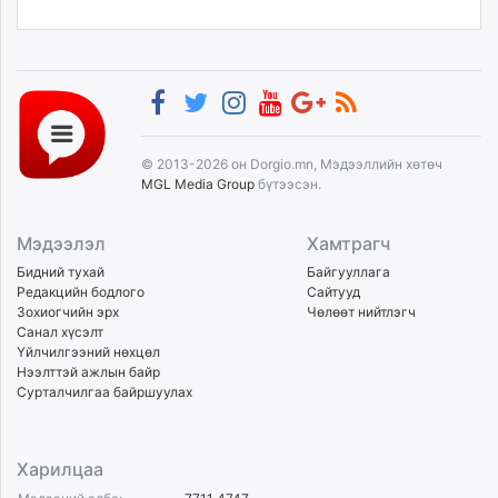
© 2013-2026 он Dorgio.mn, Мэдээллийн хөтөч
MGL Media Group
бүтээсэн.
Мэдээлэл
Хамтрагч
Бидний тухай
Байгууллага
Редакцийн бодлого
Сайтууд
Зохиогчийн эрх
Чөлөөт нийтлэгч
Санал хүсэлт
Үйлчилгээний нөхцөл
Нээлттэй ажлын байр
Сурталчилгаа байршуулах
Харилцаа