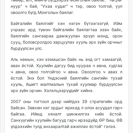
нуур" ч бай, "Ухаа худаг" ч тэр, овоо толгой, уул
овоолго бүгд Монголын баялаг.
Байгалийн баялгийг хэн нэгэн бүтээгээгүй. Ийм
учраас ард түмэн байгалийн баялагтаа эзэн байх,
баялгийн сангаараа дамжуулан эрүүл мэнд, орон
сууц, боловсролдоо зарцуулах хууль эрх зүйн орчныг
бүрдүүлсэн улс.
Аль намын, хэн эзэмшсэн байх нь энд огт хамаагүй,
авах ёстой. Хуулийн дагуу бид нуураа ч авна, худгаа
ч авна, овоо толгойгоо ч авна. Овоолгоо ч авах л
ёстой. Энэ бол
Үндэсний баялгийн сангийн тухай
хууль
,
Ашигт малтмалын тухай хуулиар
бүрдүүлсэн
эрх зүйн орчин. Хэлэлцээрүүдийг хийнэ.
2007 оны тогтоол дээр нийтдээ 39 стратегийн орд
байсан. Зөвхөн нэг ордыг ярихад л олон асуудал гарч
байгаа. Иймд хяналт шинжилгээ хийх ёстой.
Санхүүгийн хуулийн багууд гарч ирээдүйд ӨР биш, ӨВ
үлдээхийн тулд анхааралтай ажиллах ёстой" гэлээ.