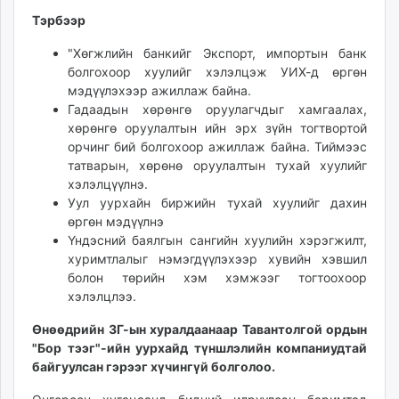
unuudur.mn
Тэрбээр
isee.mn
"Хөгжлийн банкийг Экспорт, импортын банк
mglradio.com
болгохоор хуулийг хэлэлцэж УИХ-д өргөн
fact.mn
мэдүүлэхээр ажиллаж байна.
itoim.mn
Гадаадын хөрөнгө оруулагчдыг хамгаалах,
tumen.mn
хөрөнгө оруулалтын ийн эрх зүйн тогтвортой
орчинг бий болгохоор ажиллаж байна. Тиймээс
shuum.mn
татварын, хөрөнө оруулалтын тухай хуулийг
times.mn
хэлэлцүүлнэ.
tvmongolia.mn
Уул уурхайн биржийн тухай хуулийг дахин
mass.mn
өргөн мэдүүлнэ
unegui.mn
Үндэсний баялгын сангийн хуулийн хэрэгжилт,
хуримтлалыг нэмэгдүүлэхээр хувийн хэвшил
assa.mn
болон төрийн хэм хэмжээг тогтоохоор
toim.mn
хэлэлцлээ.
tac.mn
paparazzi.mn
Өнөөдрийн ЗГ-ын хуралдаанаар Тавантолгой ордын
"Бор тээг"-ийн уурхайд түншлэлийн компаниудтай
unread.today
байгуулсан гэрээг хүчингүй болголоо.