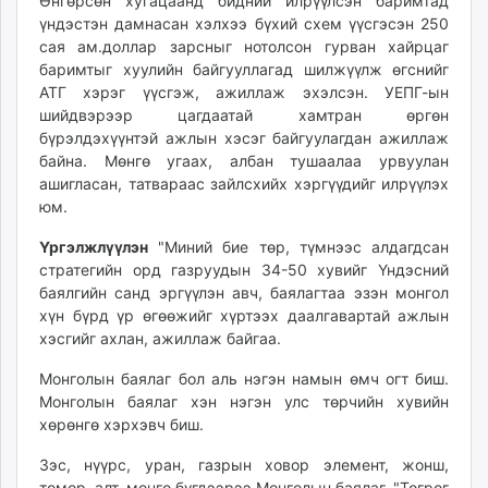
Өнгөрсөн хугацаанд бидний илрүүлсэн баримтад
үндэстэн дамнасан хэлхээ бүхий схем үүсгэсэн 250
сая ам.доллар зарсныг нотолсон гурван хайрцаг
баримтыг хуулийн байгууллагад шилжүүлж өгснийг
АТГ хэрэг үүсгэж, ажиллаж эхэлсэн. УЕПГ-ын
шийдвэрээр цагдаатай хамтран өргөн
бүрэлдэхүүнтэй ажлын хэсэг байгуулагдан ажиллаж
байна. Мөнгө угаах, албан тушаалаа урвуулан
ашигласан, татвараас зайлсхийх хэргүүдийг илрүүлэх
юм.
Үргэлжлүүлэн
"Миний бие төр, түмнээс алдагдсан
стратегийн орд газруудын 34-50 хувийг Үндэсний
баялгийн санд эргүүлэн авч, баялагтаа эзэн монгол
хүн бүрд үр өгөөжийг хүртээх даалгавартай ажлын
хэсгийг ахлан, ажиллаж байгаа.
Монголын баялаг бол аль нэгэн намын өмч огт биш.
Монголын баялаг хэн нэгэн улс төрчийн хувийн
хөрөнгө хэрхэвч биш.
Зэс, нүүрс, уран, газрын ховор элемент, жонш,
төмөр, алт, мөнгө бүгдээрээ Монголын баялаг. "Төгрөг