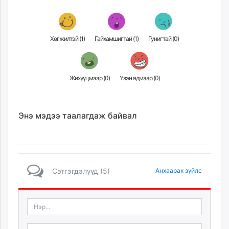
Хөгжилтэй (
1
)
Гайхамшигтай (
1
)
Гунигтай (
0
)
Жихүүцмээр (
0
)
Үзэн ядмаар (
0
)
Энэ мэдээ таалагдаж байвал
Сэтгэгдэлүүд (5)
Анхаарах зүйлс