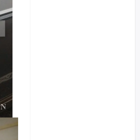
жилийн ойд зориулсан
наадмыг хойшлуулав
өчигдѳр
Монгол Улсад 162 вагон - 9720
тонн АИ-92 орж иржээ
өчигдѳр
Jade Gas: 1.1 тэрбум австрали
долларын санхүүжилтийн
эцсийн гэрээг есдүгээр сард
байгуулбал Тавантолгойн
метан хийн үйлдвэрлэлийн
өрөмдлөгийг 2027 онд эхлүүлнэ
өчигдѳр
Ханын материалд эхний
ээлжийн 6 блок орон сууцны
барилга угсралтын ажил
үргэлжилж байна
өчигдѳр