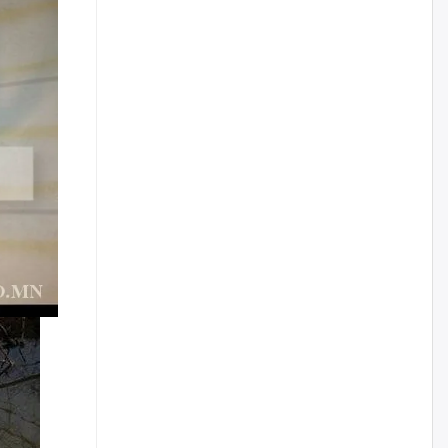
Цагдаагийн дэд хурандаа
Д.Будзаан: Хүүхдийн эсрэг
бэлгийн хүчирхийлэл үйлдвэл
бүх насаар нь хорих ял
оногдуулах хуулийн
зохицуулалттай
өчигдѳр
“Аяллын газрын зураг”-ийн
хэвлэмэл хувилбарыг Голомт
банкны салбараас үнэ
төлбөргүй авах боломжтой
өчигдѳр
ЕБС-ийн захирлын үүргийг түр
орлон гүйцэтгэгч
манаачтайгаа бүлэглэн
эзэмшлийнх нь дансаар заал,
зогсоолын төлбөр ₮121.5
саяыг авчээ
өчигдѳр