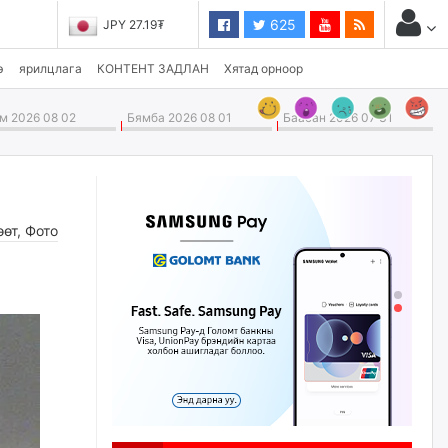
625
JPY 27.19₮
CHF 3,824.26₮
э
ярилцлага
КОНТЕНТ ЗАДЛАН
Хятад орноор
 2026 08 02
Бямба 2026 08 01
Баасан 2026 07 31
өөт
,
Фото