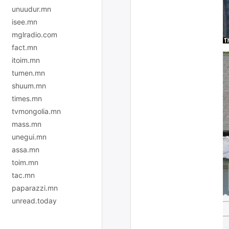
unuudur.mn
isee.mn
mglradio.com
fact.mn
itoim.mn
tumen.mn
shuum.mn
times.mn
tvmongolia.mn
mass.mn
unegui.mn
assa.mn
toim.mn
tac.mn
paparazzi.mn
unread.today