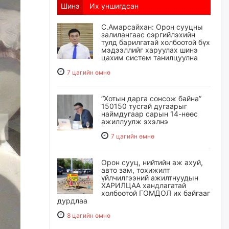
Шинэ
Их уншигдсан
С.Амарсайхан: Орон сууцны
залилангаас сэргийлэхийн
тулд барилгатай холбоотой бүх
мэдээллийг харуулах шинэ
цахим систем танилцуулна
7 цагийн өмнө
“Хотын дарга сонсож байна”
150150 тусгай дугаарыг
наймдугаар сарын 14-нөөс
ажиллуулж эхэлнэ
7 цагийн өмнө
Орон сууц, нийтийн аж ахуй,
авто зам, тохижилт
үйлчилгээний ажилтнуудын
ХАРИЛЦАА хандлагатай
холбоотой ГОМДОЛ их байгааг
дурдлаа
8 цагийн өмнө