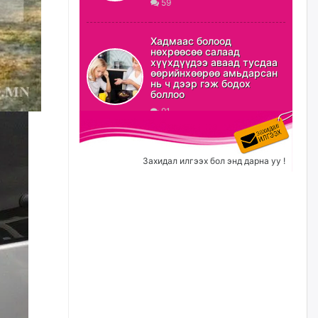
59
ХЗДХ-ын сайд С.Амарсайхан:
Авлигаар авсан хөрөнгийг
Хадмаас болоод
хурааж, нийгмийн сайн
нөхрөөсөө салаад
сайхны хөгжилд зориулах
хүүхдүүдээ аваад тусдаа
бөгөөд үүнийг хэд хэдэн эрх
өөрийнхөөрөө амьдарсан
бүхий байгууллагаас санал авна
нь ч дээр гэж бодох
боллоо
өчигдѳр
91
Шатахууныг олдож байгаа
газраас нь л авч байна. Үнэ
тарифаас илүү хангамж дээр
Захидал илгээх бол энд дарна уу !
анхаарч байна
өчигдѳр
Ц.Будханд: Дүүгээ гараад
ирнэ гэж итгэж хүлээсээр
долоон сарын хугацаа
өнгөрлөө
өчигдѳр
Барилгын салбарын 100