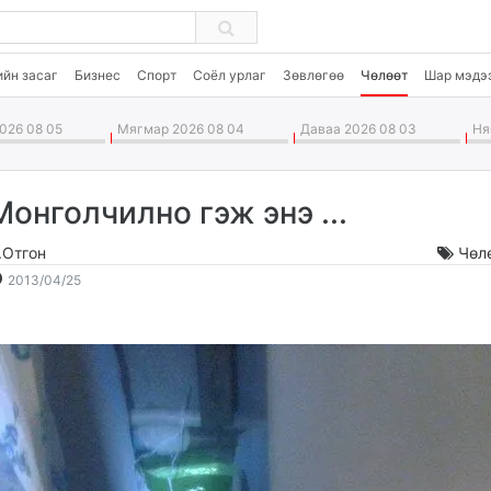
ийн засаг
Бизнес
Спорт
Соёл урлаг
Зөвлөгөө
Чөлөөт
Шар мэдэ
026 08 05
Мягмар 2026 08 04
Даваа 2026 08 03
Ням
Монголчилно гэж энэ ...
.Отгон
Чөл
2013-
2026-
2013/04/25
04-
08-
25
06
19:59:39
23:33:10