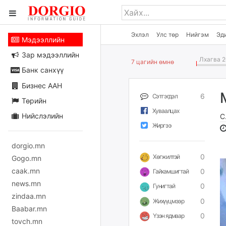
Эхлэл
Улс төр
Нийгэм
Эд
Мэдээллийн
Зар мэдээллийн
Лхагва 2
7 цагийн өмнө
Банк санхүү
Бизнес ААН
6
Сэтгэгдэл
Төрийн
Хуваалцах
Нийслэлийн
С
Жиргээ
dorgio.mn
0
Хөгжилтэй
Gogo.mn
caak.mn
0
Гайхамшигтай
news.mn
0
Гунигтай
zindaa.mn
0
Жихүүцмээр
Baabar.mn
0
Үзэн ядмаар
tovch.mn