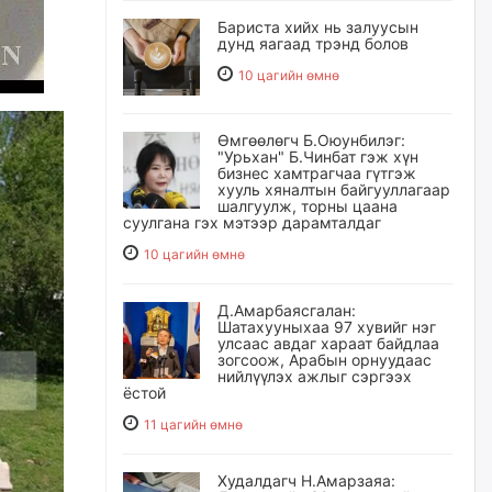
Бариста хийх нь залуусын
дунд яагаад трэнд болов
10 цагийн өмнө
Өмгөөлөгч Б.Оюунбилэг:
"Урьхан" Б.Чинбат гэж хүн
бизнес хамтрагчаа гүтгэж
хууль хяналтын байгууллагаар
шалгуулж, торны цаана
суулгана гэх мэтээр дарамталдаг
10 цагийн өмнө
Д.Амарбаясгалан:
Шатахууныхаа 97 хувийг нэг
улсаас авдаг хараат байдлаа
зогсоож, Арабын орнуудаас
нийлүүлэх ажлыг сэргээх
ёстой
11 цагийн өмнө
Худалдагч Н.Амарзаяа: