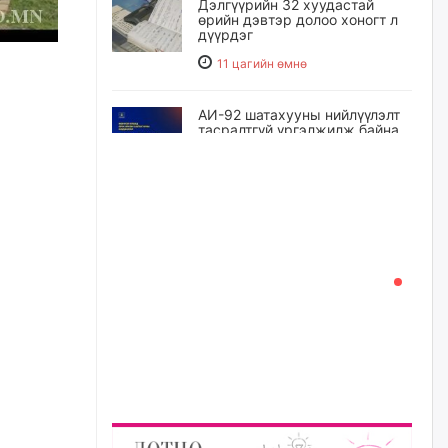
Дэлгүүрийн 32 хуудастай
өрийн дэвтэр долоо хоногт л
дүүрдэг
11 цагийн өмнө
АИ-92 шатахууны нийлүүлэлт
тасралтгүй үргэлжилж байна
11 цагийн өмнө
I ангийн цахим бүртгэл энэ
сарын 17-ноос эхэлнэ
12 цагийн өмнө
Үндсэн хууль зөрчсөн
Х.Булгантуяа, үндэсний эв
нэгдэлд харшилсан
М.Нарантуяа-Нара нарт хэзээ
хариуцлага тооцох вэ?
12 цагийн өмнө