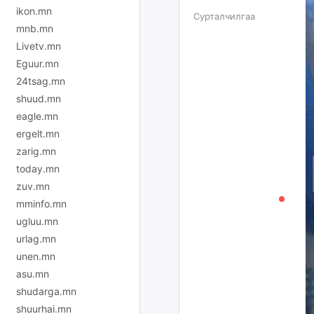
ikon.mn
Сурталчилгаа
mnb.mn
Livetv.mn
Eguur.mn
24tsag.mn
shuud.mn
eagle.mn
ergelt.mn
zarig.mn
today.mn
zuv.mn
mminfo.mn
ugluu.mn
urlag.mn
unen.mn
asu.mn
shudarga.mn
shuurhai.mn