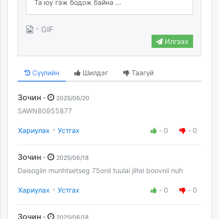
·
GIF
Илгээх
Сүүлийн
Шилдэг
Таагүй
Зочин ·
2025/06/20
SAWN80955877
·
Хариулах
Устгах
-
0
-
0
Зочин ·
2025/06/18
Daisogiin munhtsetseg 75onii tuulai jiltei boovnii nuh
·
Хариулах
Устгах
-
0
-
0
Зочин ·
2025/06/18