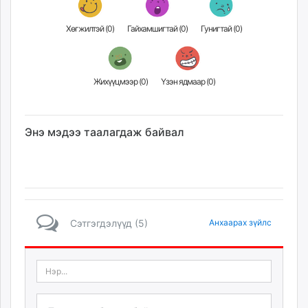
Хөгжилтэй (
0
)
Гайхамшигтай (
0
)
Гунигтай (
0
)
Жихүүцмээр (
0
)
Үзэн ядмаар (
0
)
Энэ мэдээ таалагдаж байвал
Сэтгэгдэлүүд (5)
Анхаарах зүйлс