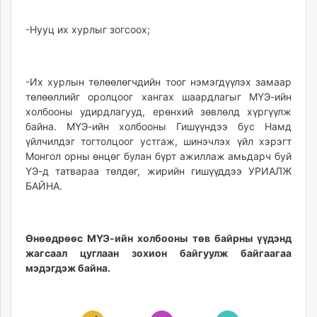
-Нууц их хурлыг зогсоох;
-Их хурлын төлөөлөгчдийн тоог нэмэгдүүлэх замаар
төлөөллийг оролцоог хангах шаардлагыг МҮЭ-ийн
холбооны удирдлагууд, ерөнхий зөвлөлд хүргүүлж
байна. МҮЭ-ийн холбооны Гишүүндээ бус Намд
үйлчилдэг тогтолцоог устгаж, шинэчлэх үйл хэрэгт
Монгол орны өнцөг булан бүрт ажиллаж амьдарч буй
ҮЭ-д татвараа төлдөг, жирийн гишүүддээ УРИАЛЖ
БАЙНА.
Өнөөдрөөс МҮЭ-ийн холбооны төв байрны үүдэнд
жагсаал цуглаан зохион байгуулж байгаагаа
мэдэгдэж байна.