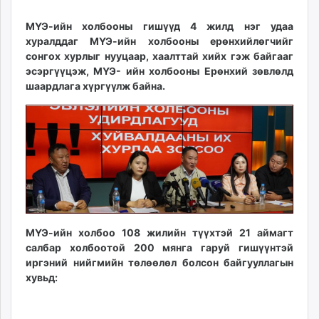
18
06
ikon.mn
13:44:23
22:34:58
МҮЭ-ийн холбооны гишүүд 4 жилд нэг удаа
mnb.mn
хуралддаг МҮЭ-ийн холбооны ерөнхийлөгчийг
Livetv.mn
сонгох хурлыг нууцаар, хаалттай хийх гэж байгааг
Eguur.mn
эсэргүүцэж, МҮЭ- ийн холбооны Ерөнхий зөвлөлд
24tsag.mn
шаардлага хүргүүлж байна.
shuud.mn
eagle.mn
ergelt.mn
zarig.mn
today.mn
zuv.mn
mminfo.mn
ugluu.mn
МҮЭ-ийн холбоо 108 жилийн түүхтэй 21 аймагт
urlag.mn
салбар холбоотой 200 мянга гаруй гишүүнтэй
unen.mn
иргэний нийгмийн төлөөлөл болсон байгууллагын
хувьд:
asu.mn
shudarga.mn
shuurhai.mn