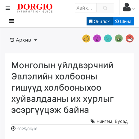
Онцлох
Шинэ
Мэдээллийн
Зар мэдээллийн
Архив
Банк санхүү
Бизнес ААН
Төрийн
Монголын үйлдвэрчний
Нийслэлийн
Эвлэлийн холбооны
гишүүд холбооныхоо
dorgio.mn
хуйвалдааны их хурлыг
Gogo.mn
caak.mn
эсэргүүцэж байна
news.mn
zindaa.mn
Нийгэм
,
Бусад
2025-
2026-
Baabar.mn
2025/06/18
06-
08-
tovch.mn