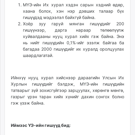
МҮЭ-ийн Их хурал хэдэн сарын хэдний өдөр,
unuudur.mn
хаана болох, хэн нэр дэвших талаар бүх
isee.mn
гишүүдэд мэдээлэл байхгүй байна.
mglradio.com
Хоёр зуу гаруй мянган гишүүдийг 200
fact.mn
гишүүнээр, дарга нараар төлөөлүүлж
itoim.mn
хуйвалдааны нууц хурал хийх гэж байна. Энэ
нь нийт гишүүдийн 0,1%-ийг эзэлж байгаа ба
tumen.mn
багадаа 2000 гишүүдийг их хуралд оролцуулах
shuum.mn
шаардлагатай.
times.mn
tvmongolia.mn
mass.mn
Ийнхүү нууц хурал хийснээр дараагийн Улсын Их
unegui.mn
Хурлын гишүүдийг бэлдэж, МҮЭ-ийн гишүүдийн
assa.mn
татварыг зүй зохисгүйгээр зарцуулах, хөрөнгө мөнгө,
toim.mn
газрыг үрэн таран хийх хүнийг дахин сонгох болно
гэж үзэж байна.
tac.mn
paparazzi.mn
unread.today
Иймээс ҮЭ-ийн гишүүд бид: