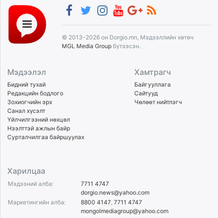
© 2013-2026 он Dorgio.mn, Мэдээллийн хөтөч
MGL Media Group
бүтээсэн.
Мэдээлэл
Хамтрагч
Бидний тухай
Байгууллага
Редакцийн бодлого
Сайтууд
Зохиогчийн эрх
Чөлөөт нийтлэгч
Санал хүсэлт
Үйлчилгээний нөхцөл
Нээлттэй ажлын байр
Сурталчилгаа байршуулах
Харилцаа
Мэдээний алба:
7711 4747
dorgio.news@yahoo.com
Маркетингийн алба:
8800 4147
,
7711 4747
mongolmediagroup@yahoo.com