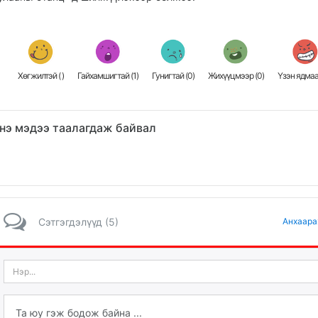
Хөгжилтэй (
)
Гайхамшигтай (
1
)
Гунигтай (
0
)
Жихүүцмээр (
0
)
Үзэн ядмаа
нэ мэдээ таалагдаж байвал
Сэтгэгдэлүүд (5)
Анхаара