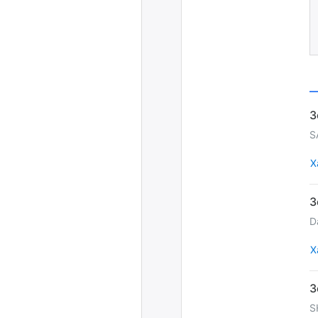
S
Х
D
Х
S