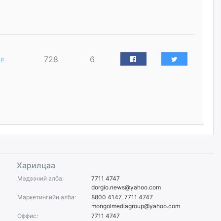
уржигдар
Д.Амарбаясгалан:
Шатахууныхаа 97 хувийг нэг
улсаас авдаг хараат байдлаа
зогсоож, Арабын орнуудаас
728
6
ар
нийлүүлэх ажлыг сэргээх
ёстой
уржигдар
Худалдагч Н.Амарзаяа:
Дэлгүүрийн 32 хуудастай
өрийн дэвтэр долоо хоногт л
дүүрдэг
уржигдар
Харилцаа
АИ-92 шатахууны нийлүүлэлт
тасралтгүй үргэлжилж байна
Мэдээний алба:
7711 4747
dorgio.news@yahoo.com
уржигдар
Маркетингийн алба:
8800 4147
,
7711 4747
mongolmediagroup@yahoo.com
Оффис:
7711 4747