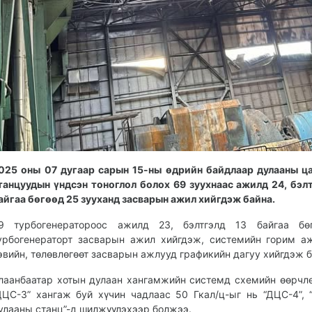
025 оны 07 дугаар сарын 15-ны өдрийн байдлаар дулааны ц
танцуудын үндсэн тоноглол болох 69 зуухнаас ажилд 24, бэл
айгаа бөгөөд 25 зууханд засварын ажил хийгдэж байна.
9 турбогенератороос ажилд 23, бэлтгэлд 13 байгаа бө
урбогенераторт засварын ажил хийгдэж, системийн горим а
эвийн, төлөвлөгөөт засварын ажлууд графикийн дагуу хийгдэж б
лаанбаатар хотын дулаан хангамжийн системд схемийн өөрчл
ДЦС-3” хангаж буй хүчин чадлаас 50 Гкал/ц-ыг нь “ДЦС-4”, 
улааны станц”-д шилжүүлэхээр болжээ.