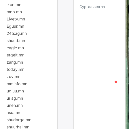
ikon.mn
Сурталчилгаа
mnb.mn
Livetv.mn
Eguur.mn
24tsag.mn
shuud.mn
eagle.mn
ergelt.mn
zarig.mn
today.mn
zuv.mn
mminfo.mn
ugluu.mn
urlag.mn
unen.mn
asu.mn
shudarga.mn
shuurhai.mn