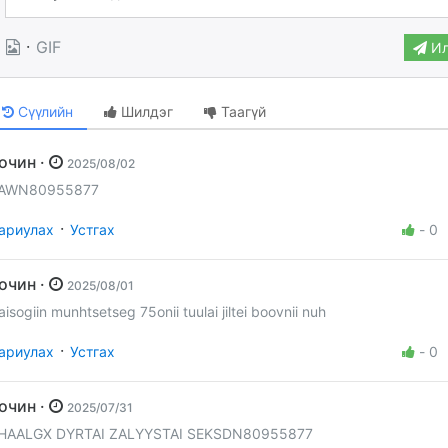
·
GIF
Ил
Сүүлийн
Шилдэг
Таагүй
Зочин ·
2025/08/02
AWN80955877
·
ариулах
Устгах
-
0
Зочин ·
2025/08/01
aisogiin munhtsetseg 75onii tuulai jiltei boovnii nuh
·
ариулах
Устгах
-
0
Зочин ·
2025/07/31
HAALGX DYRTAI ZALYYSTAI SEKSDN80955877