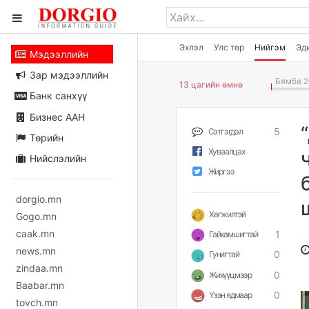
Эхлэл
Улс төр
Нийгэм
Эд
Мэдээллийн
Зар мэдээллийн
Бямба 2
13 цагийн өмнө
Банк санхүү
Бизнес ААН
5
Сэтгэгдэл
Төрийн
Хуваалцах
Нийслэлийн
Жиргээ
dorgio.mn
Хөгжилтэй
Gogo.mn
caak.mn
1
Гайхамшигтай
news.mn
0
Гунигтай
zindaa.mn
0
Жихүүцмээр
Baabar.mn
0
Үзэн ядмаар
tovch.mn