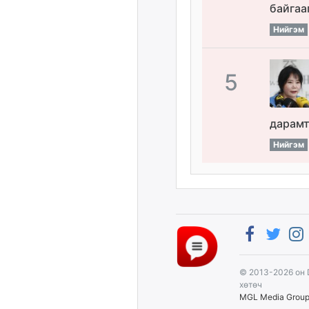
байгаа
Нийгэм
5
дарамт
Нийгэм
© 2013-2026 он 
хөтөч
MGL Media Grou