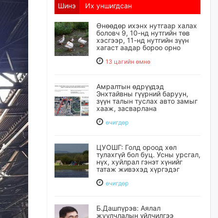
Шинэ
Их уншигдсан
Өнөөдөр ихэнх нутгаар халах
боловч 9, 10-нд нутгийн төв
хэсгээр, 11-нд нутгийн зүүн
хагаст аадар бороо орно
13 цагийн өмнө
Амралтын өдрүүдэд
Энхтайвны гүүрний баруун,
зүүн талын туслах авто замыг
хааж, засварлана
өчигдѳр
ЦУОШГ: Голд ороод хөл
тулахгүй бол буц. Усны урсгал,
нүх, хуйлрал гэнэт хүнийг
татаж живэхэд хүргэдэг
өчигдѳр
Б.Дашпүрэв: Аялал
жуулчлалын үйлчилгээ