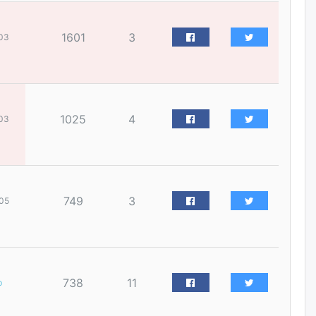
наймдугаар сарын 14-нөөс
ажиллуулж эхэлнэ
1601
3
уржигдар
03
Орон сууц, нийтийн аж ахуй,
авто зам, тохижилт
үйлчилгээний ажилтнуудын
ХАРИЛЦАА хандлагатай
холбоотой ГОМДОЛ их байгааг
1025
4
03
дурдлаа
уржигдар
Бариста хийх нь залуусын
дунд яагаад трэнд болов
749
3
05
уржигдар
Өмгөөлөгч Б.Оюунбилэг:
"Урьхан" Б.Чинбат гэж хүн
бизнес хамтрагчаа гүтгэж
738
11
р
хууль хяналтын байгууллагаар
шалгуулж, торны цаана
суулгана гэх мэтээр дарамталдаг