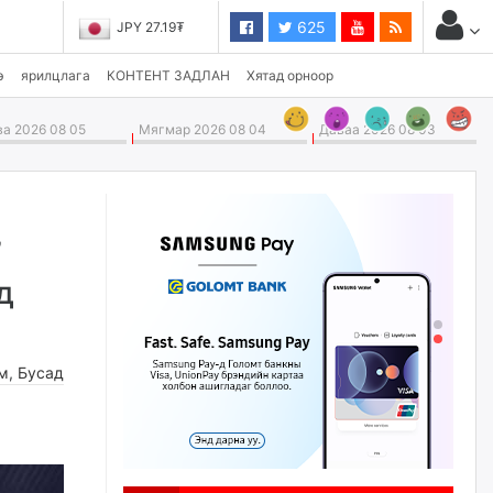
625
JPY 27.19₮
э
ярилцлага
КОНТЕНТ ЗАДЛАН
Хятад орноор
а 2026 08 05
Мягмар 2026 08 04
Даваа 2026 08 03
”
д
м
,
Бусад