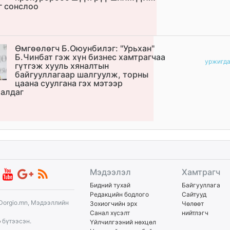
г сонслоо
Өмгөөлөгч Б.Оюунбилэг: "Урьхан"
Б.Чинбат гэж хүн бизнес хамтрагчаа
уржигд
гүтгэж хууль хяналтын
байгууллагаар шалгуулж, торны
цаана суулгана гэх мэтээр
алдаг
Мэдээлэл
Хамтрагч
Бидний тухай
Байгууллага
Редакцийн бодлого
Сайтууд
Dorgio.mn, Мэдээллийн
Зохиогчийн эрх
Чөлөөт
Санал хүсэлт
нийтлэгч
p
бүтээсэн.
Үйлчилгээний нөхцөл