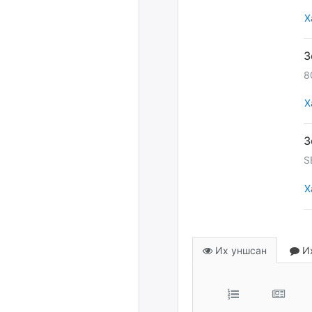
Х
8
Х
S
Х
Их уншсан
Их