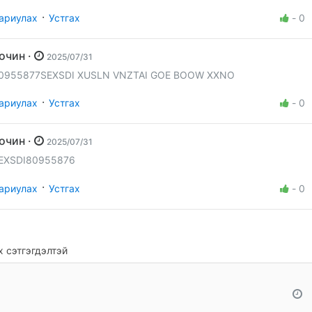
·
ариулах
Устгах
-
0
Зочин ·
2025/07/31
0955877SEXSDI XUSLN VNZTAI GOE BOOW XXNO
·
ариулах
Устгах
-
0
Зочин ·
2025/07/31
EXSDI80955876
·
ариулах
Устгах
-
0
 сэтгэгдэлтэй