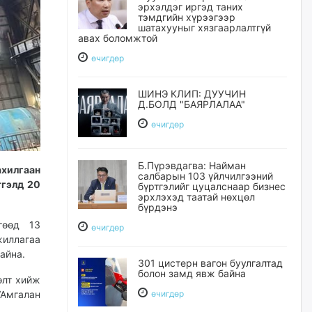
эрхэлдэг иргэд таних
тэмдгийн хүрээгээр
шатахууныг хязгаарлалтгүй
авах боломжтой
өчигдѳр
ШИНЭ КЛИП: ДУУЧИН
Д.БОЛД "БАЯРЛАЛАА"
өчигдѳр
Б.Пүрэвдагва: Найман
ахилгаан
салбарын 103 үйлчилгээний
тгэлд 20
бүртгэлийг цуцалснаар бизнес
эрхлэхэд таатай нөхцөл
бүрдэнэ
гөөд 13
өчигдѳр
жиллагаа
айна.
301 цистерн вагон буулгалтад
болон замд явж байна
өлт хийж
“Амгалан
өчигдѳр