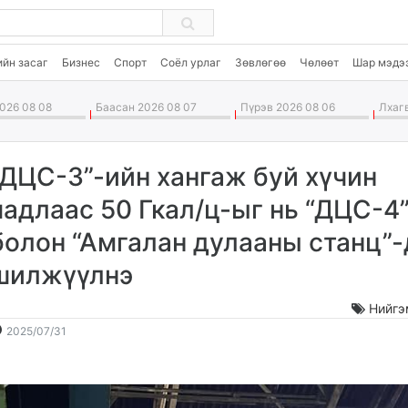
ийн засаг
Бизнес
Спорт
Соёл урлаг
Зөвлөгөө
Чөлөөт
Шар мэдэ
026 08 08
Баасан 2026 08 07
Пүрэв 2026 08 06
Лхагв
“ДЦС-3”-ийн хангаж буй хүчин
чадлаас 50 Гкал/ц-ыг нь “ДЦС-4
болон “Амгалан дулааны станц”-
шилжүүлнэ
Нийгэ
2025-
2026-
2025/07/31
07-
08-
31
09
12:48:06
01:15:18