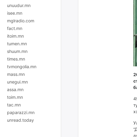
unuudur.mn
isee.mn
mglradio.com
fact.mn
itoim.mn
tumen.mn
shuum.mn
times.mn
tvmongolia.mn
mass.mn
2
с
unegui.mn
б
assa.mn
toim.mn
4
tac.mn
т
х
paparazzi.mn
unread.today
У
“
д