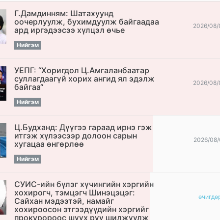
Г.Дамдинням: Шатахуунд
оочерлуулж, бухимдуулж байгаадаа
2026/08/
ард иргэдээсээ хүлцэл өчье
Нийгэм
УЕПГ: “Хоригдол Ц.Амгаланбаатар
cуллагдаагүй хорих ангид ял эдэлж
2026/08/
байгаа“
Нийгэм
Ц.Будханд: Дүүгээ гараад ирнэ гэж
итгэж хүлээсээр долоон сарын
2026/08/
хугацаа өнгөрлөө
Нийгэм
СУИС-ийн бүлэг хүчингийн хэргийн
хохирогч, тэмцэгч Шинэцэцэг:
өчигдѳ
Сайхан мэдээтэй, намайг
хохироосон этгээдүүдийн хэргийг
прокуророос шүүх рүү шилжүүлж