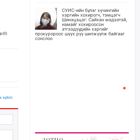
СУИС-ийн бүлэг хүчингийн
хэргийн хохирогч, тэмцэгч
Шинэцэцэг: Сайхан мэдээтэй,
намайг хохироосон
этгээдүүдийн хэргийг
р (
0
)
прокуророос шүүх рүү шилжүүлж байгааг
сонслоо
өчигдѳр
Өчигдрийн байдлаар ₮10000
доош дүнгээр шатахууны
худалдан авалт хийсэн 1500
баримт бүртгэгджээ
өчигдѳр
х зүйлс
Шатахуун олголтыг 50,000
төгрөгөөр хязгаарласныг
нэмэгдүүлж 100,000 төгрөгт
хүргэхээр судалж байгаа
өчигдѳр