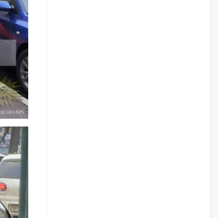
өчигдѳр
ЗГ-ын зөвшөөрөлгүй бүх
томилолтын санхүүжилтийг
зогсоож, хурал, чуулганыг
цахимаар хийнэ гэв
өчигдѳр
Монголчууд үйлдвэр
байгуулахыг эсэргүүцдэг
болтлоо тэнэгэрчихсэн гэж үү?
өчигдѳр
Толгойтыг 3, 4 дүгээр
хороололтой холбосон авто
замын хөдөлгөөнийг
хэсэгчлэн хаана
өчигдѳр
Эрх зүйн үндэслэл нь
тодорхойгүй “гадаад элч
нарын” томилгоо