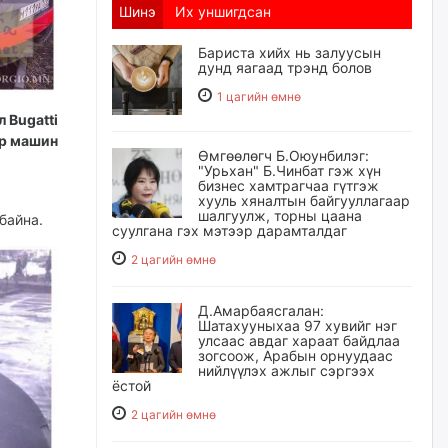
Шинэ
Их уншигдсан
Бариста хийх нь залуусын
дунд яагаад трэнд болов
1 цагийн өмнө
 Bugatti
өр машин
Өмгөөлөгч Б.Оюунбилэг:
"Урьхан" Б.Чинбат гэж хүн
бизнес хамтрагчаа гүтгэж
хууль хяналтын байгууллагаар
шалгуулж, торны цаана
байна.
суулгана гэх мэтээр дарамталдаг
2 цагийн өмнө
Д.Амарбаясгалан:
Шатахууныхаа 97 хувийг нэг
улсаас авдаг хараат байдлаа
зогсоож, Арабын орнуудаас
нийлүүлэх ажлыг сэргээх
ёстой
2 цагийн өмнө