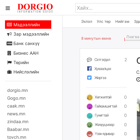
Эхлэл
Улс төр
Нийгэм
Эд
Мэдээллийн
Зар мэдээллийн
Лхагва 
8 минутын өмнө
Банк санхүү
Бизнес ААН
2
Сэтгэгдэл
Төрийн
Хуваалцах
Нийслэлийн
С
Жиргээ
dorgio.mn
0
Хөгжилтэй
Gogo.mn
caak.mn
0
Гайхамшигтай
news.mn
0
Гунигтай
zindaa.mn
0
Жихүүцмээр
Baabar.mn
0
Үзэн ядмаар
tovch.mn