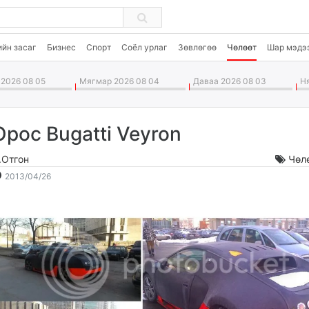
JP
ийн засаг
Бизнес
Спорт
Соёл урлаг
Зөвлөгөө
Чөлөөт
Шар мэдэ
2026 08 05
Мягмар 2026 08 04
Даваа 2026 08 03
Ня
Орос Bugatti Veyron
.Отгон
Чөл
2013-
2026-
2013/04/26
04-
08-
26
06
18:03:28
15:23:34