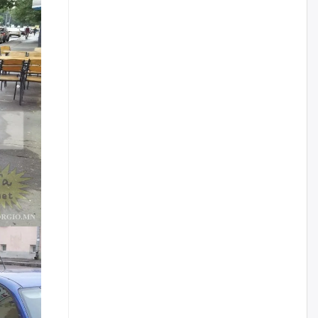
өчигдѳр
Цагдаагийн дэд хурандаа
Д.Будзаан: Хүүхдийн эсрэг
бэлгийн хүчирхийлэл үйлдвэл
бүх насаар нь хорих ял
оногдуулах хуулийн
зохицуулалттай
өчигдѳр
“Аяллын газрын зураг”-ийн
хэвлэмэл хувилбарыг Голомт
банкны салбараас үнэ
төлбөргүй авах боломжтой
өчигдѳр
ЕБС-ийн захирлын үүргийг түр
орлон гүйцэтгэгч
манаачтайгаа бүлэглэн
эзэмшлийнх нь дансаар заал,
зогсоолын төлбөр ₮121.5
саяыг авчээ