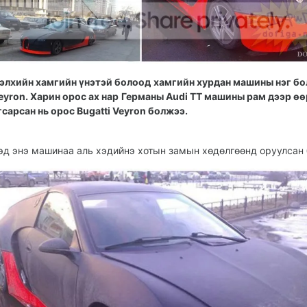
элхийн хамгийн үнэтэй болоод хамгийн хурдан машины нэг бол
eyron. Харин орос ах нар Германы Audi TT машины рам дээр ө
гсарсан нь орос Bugatti Veyron болжээ.
эд энэ машинаа аль хэдийнэ хотын замын хөдөлгөөнд оруулсан 