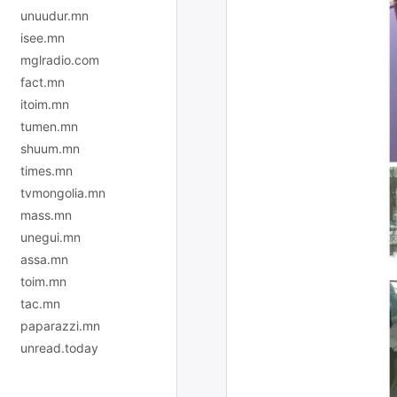
unuudur.mn
isee.mn
mglradio.com
fact.mn
itoim.mn
tumen.mn
shuum.mn
times.mn
tvmongolia.mn
mass.mn
unegui.mn
assa.mn
toim.mn
tac.mn
paparazzi.mn
unread.today