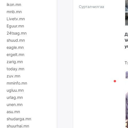
ikon.mn
Сурталчилгаа
mnb.mn
Livetv.mn
Eguur.mn
24tsag.mn
Д
V
shuud.mn
у
eagle.mn
ergelt.mn
zarig.mn
Т
today.mn
zuv.mn
mminfo.mn
ugluu.mn
urlag.mn
unen.mn
asu.mn
shudarga.mn
shuurhai.mn