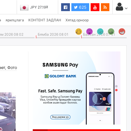
625
Y 27.19₮
CHF 3,824.26₮
э
ярилцлага
КОНТЕНТ ЗАДЛАН
Хятад орноор
м 2026 08 02
Бямба 2026 08 01
Баасан 2026 07 31
өөт
,
Фото