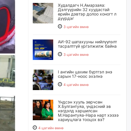
Худалдагч Н.Амарзаяа:
Дэлгүүрийн 32 хуудастай
өрийн дэвтэр долоо хоногт л
дүүрдэг
3 цагийн өмнө
АИ-92 шатахууны нийлүүлэлт
тасралтгүй үргэлжилж байна
3 цагийн өмнө
I ангийн цахим бүртгэл энэ
сарын 17-ноос эхэлнэ
4 цагийн өмнө
Үндсэн хууль зөрчсөн
Х.Булгантуяа, үндэсний эв
нэгдэлд харшилсан
М.Нарантуяа-Нара нарт хэзээ
хариуцлага тооцох вэ?
4 цагийн өмнө