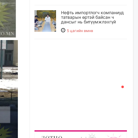
Нефть импортлогч компаниуд
татварын өртэй байсан ч
дансыг нь битүүмжлэхгүй
5 цагийн өмнө
I хорооллын арын замыг
наймдугаар сарын 6-ны 23:00
цагаас түр хааж, борооны ус
зайлуулах шугамын хөндлөн
сэтэлгээ хийнэ
5 цагийн өмнө
А.Ариунзаяа: Хүний нэр төрийг
нас барсных нь дараа ч
хуулиар хамгаалах ёстой
5 цагийн өмнө
Оюу толгойгоос “Рио Тинто”
ашиг хүртэж эхэлсэн ч Монгол
Улс өр төлсөөр байна