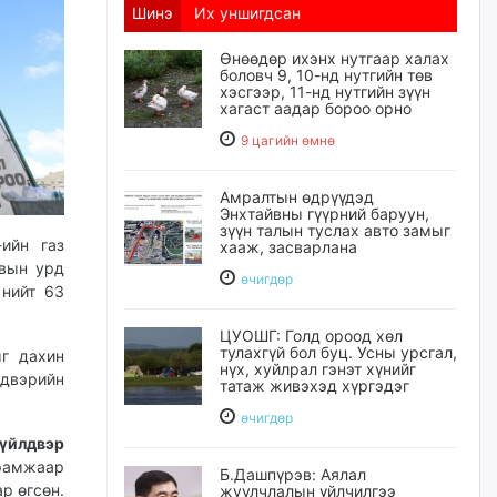
Шинэ
Их уншигдсан
Өнөөдөр ихэнх нутгаар халах
боловч 9, 10-нд нутгийн төв
хэсгээр, 11-нд нутгийн зүүн
хагаст аадар бороо орно
9 цагийн өмнө
Амралтын өдрүүдэд
Энхтайвны гүүрний баруун,
зүүн талын туслах авто замыг
ийн газ
хааж, засварлана
вын урд
өчигдѳр
 нийт 63
ЦУОШГ: Голд ороод хөл
тулахгүй бол буц. Усны урсгал,
ыг дахин
нүх, хуйлрал гэнэт хүнийг
лдвэрийн
татаж живэхэд хүргэдэг
өчигдѳр
үйлдвэр
рамжаар
Б.Дашпүрэв: Аялал
р өгсөн.
жуулчлалын үйлчилгээ