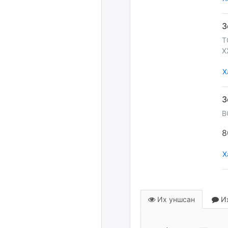
T
X
Х
B
8
Х
Их уншсан
Их