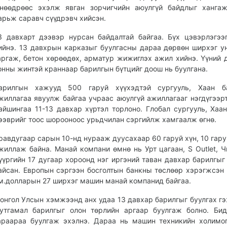
нөөдрөөс эхэлж явган зорчигчийн аюулгүй байдлыг хангаж
арьж саравч сүүдрэвч хийсэн.
3 давхарт дээвэр нурсан байдалтай байгаа. Бүх цэвэрлэгээ
ийнэ. 13 давхрын карказыг буулгасны дараа дөрвөн ширхэг у
аргаж, бетон хөрөөдөх, арматур жижиглэх ажил хийнэ. Үүний 
онны жинтэй краннаар барилгын бүтцийг доош нь буулгана.
арилгын хажууд 500 гаруй хүүхэдтэй сургууль, Хаан б
жиллагаа явуулж байгаа учраас аюулгүй ажиллагааг нэгдүгээрт
айшингаа 11-13 давхар хүртэл торлоно. Глобал сургууль, Хаа
ээврийг тоос шорооноос урьдчилан сэргийлж хамгаалж өгнө.
равдугаар сарын 10-нд нурааж дуусахаар 60 гаруй хүн, 10 гару
жиллаж байна. Манай компани өмнө нь Урт цагаан, S Outlet, Ч
үүргийн 17 дугаар хороонд нэг иргэний таван давхар барилгыг
айсан. Европын сэргээн босголтын банкны төслөөр хэрэгжсэн 
м.долларын 27 ширхэг машин манай компанид байгаа.
онгол Улсын хэмжээнд анх удаа 13 давхар барилгыг буулгах гэ
утгамал барилгыг олон төрлийн аргаар буулгаж болно. Би
араараа буулгаж эхэлнэ. Дараа нь машин техникийн холимо