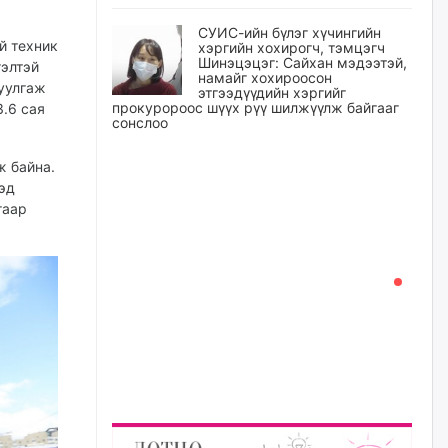
СУИС-ийн бүлэг хүчингийн
й техник
хэргийн хохирогч, тэмцэгч
Шинэцэцэг: Сайхан мэдээтэй,
гэлтэй
намайг хохироосон
буулгаж
этгээдүүдийн хэргийг
прокуророос шүүх рүү шилжүүлж байгааг
.6 сая
сонслоо
өчигдѳр
ж байна.
эд
Өчигдрийн байдлаар ₮10000
гаар
доош дүнгээр шатахууны
худалдан авалт хийсэн 1500
баримт бүртгэгджээ
өчигдѳр
Шатахуун олголтыг 50,000
төгрөгөөр хязгаарласныг
нэмэгдүүлж 100,000 төгрөгт
хүргэхээр судалж байгаа
өчигдѳр