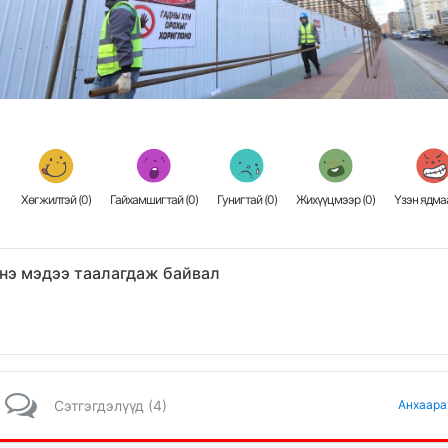
Хөгжилтэй (
0
)
Гайхамшигтай (
0
)
Гунигтай (
0
)
Жихүүцмээр (
0
)
Үзэн ядмаа
нэ мэдээ таалагдаж байвал
Сэтгэгдэлүүд (4)
Анхаара