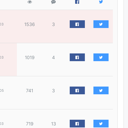
уржигдар
Д.Амарбаясгалан:
Шатахууныхаа 97 хувийг нэг
1536
3
03
улсаас авдаг хараат байдлаа
зогсоож, Арабын орнуудаас
нийлүүлэх ажлыг сэргээх
ёстой
уржигдар
1019
4
03
Худалдагч Н.Амарзаяа:
Дэлгүүрийн 32 хуудастай
өрийн дэвтэр долоо хоногт л
дүүрдэг
уржигдар
741
3
05
АИ-92 шатахууны нийлүүлэлт
тасралтгүй үргэлжилж байна
уржигдар
719
13
03