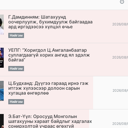
Г.Дамдинням: Шатахуунд
оочерлуулж, бухимдуулж байгаадаа
2026/08/
ард иргэдээсээ хүлцэл өчье
Нийгэм
УЕПГ: “Хоригдол Ц.Амгаланбаатар
cуллагдаагүй хорих ангид ял эдэлж
2026/08/
байгаа“
Нийгэм
Ц.Будханд: Дүүгээ гараад ирнэ гэж
итгэж хүлээсээр долоон сарын
2026/08/
хугацаа өнгөрлөө
Нийгэм
Э.Бат-Үүл: Оросууд Монголын
шатахууны хараат байдлыг хадгалах
2026/08/
сонирхолтой учраас өгөхгүй