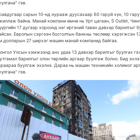
уулгана" гэв.
равдугаар сарын 10-нд нурааж дуусахаар 60 гаруй хүн, 10 гару
жиллаж байна. Манай компани өмнө нь Урт цагаан, S Outlet, Чин
үүргийн 17 дугаар хороонд нэг иргэний таван давхар барилгыг 
айсан. Европын сэргээн босголтын банкны төслөөр хэрэгжсэн 13
м.долларын 27 ширхэг машин манай компанид байгаа.
онгол Улсын хэмжээнд анх удаа 13 давхар барилгыг буулгах гэ
утгамал барилгыг олон төрлийн аргаар буулгаж болно. Бид эхлэ
араараа буулгаж эхэлнэ. Дараа нь машин техникийн холимог ар
уулгана" гэв.