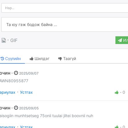
·
GIF
Ил
Сүүлийн
Шилдэг
Таагүй
Зочин ·
2025/09/07
AWN80955877
·
ариулах
Устгах
-
0
Зочин ·
2025/09/05
aisogiin munhtsetseg 75onii tuulai jiltei boovnii nuh
·
ариулах
Устгах
-
0