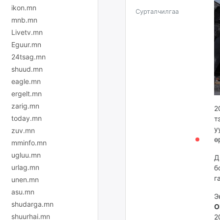
ikon.mn
Сурталчилгаа
mnb.mn
Livetv.mn
Eguur.mn
24tsag.mn
shuud.mn
eagle.mn
ergelt.mn
zarig.mn
2
today.mn
т
у
zuv.mn
ө
mminfo.mn
ugluu.mn
Д
urlag.mn
б
г
unen.mn
asu.mn
Э
shudarga.mn
О
shuurhai.mn
2