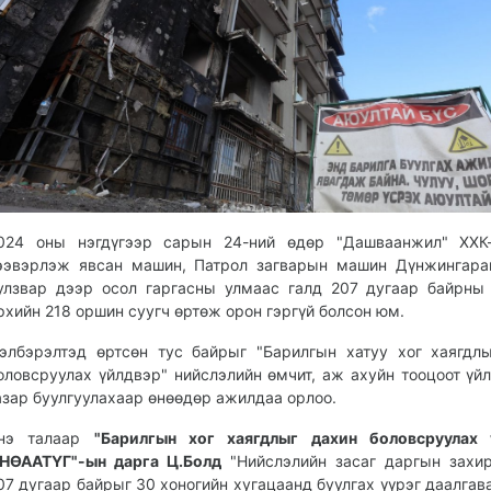
024 оны нэгдүгээр сарын 24-ний өдөр "Дашваанжил" ХХК-
ээвэрлэж явсан машин, Патрол загварын машин Дүнжингара
улзвар дээр осол гаргасны улмаас галд 207 дугаар байрны
рхийн 218 оршин суугч өртөж орон гэргүй болсон юм.
элбэрэлтэд өртсөн тус байрыг "Барилгын хатуу хог хаягдл
оловсруулах үйлдвэр" нийслэлийн өмчит, аж ахуйн тооцоот үй
азар буулгуулахаар өнөөдөр ажилдаа орлоо.
нэ талаар
"Барилгын хог хаягдлыг дахин боловсруулах 
НӨААТҮГ"-ын дарга Ц.Болд
"Нийслэлийн засаг даргын захи
07 дугаар байрыг 30 хоногийн хугацаанд буулгах үүрэг даалгава