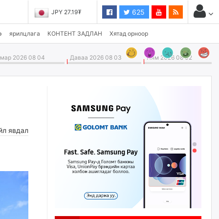
625
JPY 27.19₮
э
ярилцлага
КОНТЕНТ ЗАДЛАН
Хятад орноор
ар 2026 08 04
Даваа 2026 08 03
Ням 2026 08 02
йл явдал