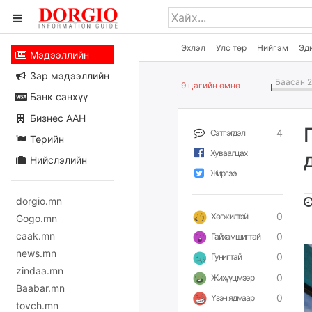
Эхлэл
Улс төр
Нийгэм
Эд
Мэдээллийн
Зар мэдээллийн
Баасан 2
9 цагийн өмнө
Банк санхүү
Бизнес ААН
4
Сэтгэгдэл
Төрийн
Хуваалцах
Нийслэлийн
Жиргээ
dorgio.mn
0
Хөгжилтэй
Gogo.mn
caak.mn
0
Гайхамшигтай
news.mn
0
Гунигтай
zindaa.mn
0
Жихүүцмээр
Baabar.mn
0
Үзэн ядмаар
tovch.mn