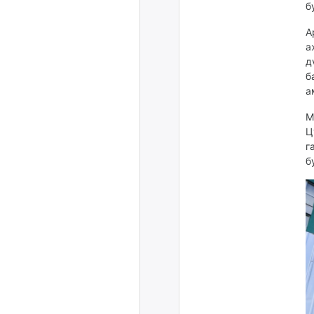
б
А
а
д
б
а
М
Ц
г
б