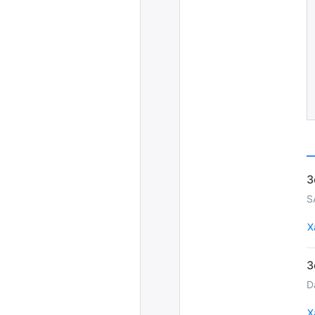
S
Х
D
Х