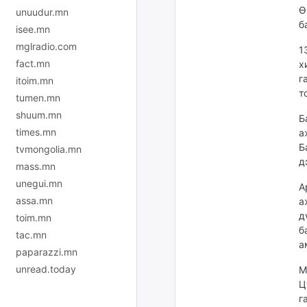
Ө
unuudur.mn
б
isee.mn
mglradio.com
1
fact.mn
х
г
itoim.mn
т
tumen.mn
shuum.mn
Б
times.mn
а
Б
tvmongolia.mn
д
mass.mn
unegui.mn
А
assa.mn
а
д
toim.mn
б
tac.mn
а
paparazzi.mn
unread.today
М
Ц
г