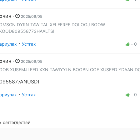
Зочин ·
2025/09/05
OMSGN DYRN TAWITAL XELEEREE DOLOOJ BOOW
XOOD80955877SHAALTSI
·
ариулах
Устгах
-
0
Зочин ·
2025/09/05
OOB XUSEMJLEED XXN TAWIYYLN BOOBN GOE XUSEED YDAAN 
0955877ANUSDI
·
ариулах
Устгах
-
0
 сэтгэгдэлтэй