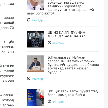
эрхэлдэг иргэд таних
, хашаа
тэмдгийн хүрээгээр
шатахууныг хязгаарлалтгүй
авах боломжтой
г гараар
өчигдѳр
нагалдай
дараа 70
ШИНЭ КЛИП: ДУУЧИН
Д.БОЛД "БАЯРЛАЛАА"
анк үйл
өчигдѳр
 тавина.
н банкны
Б.Пүрэвдагва: Найман
салбарын 103 үйлчилгээний
бүртгэлийг цуцалснаар бизнес
й техник
эрхлэхэд таатай нөхцөл
ингэлтэй
бүрдэнэ
 буулгаж
өчигдѳр
13.6 сая
301 цистерн вагон буулгалтад
болон замд явж байна
ж байна.
д эхлээд
өчигдѳр
г аргаар