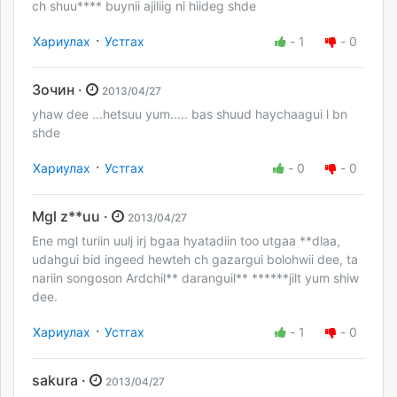
ch shuu**** buynii ajiliig ni hiideg shde
·
Хариулах
Устгах
-
1
-
0
Зочин ·
2013/04/27
yhaw dee ...hetsuu yum..... bas shuud haychaagui l bn
shde
·
Хариулах
Устгах
-
0
-
0
Mgl z**uu ·
2013/04/27
Ene mgl turiin uulj irj bgaa hyatadiin too utgaa **dlaa,
udahgui bid ingeed hewteh ch gazargui bolohwii dee, ta
nariin songoson Ardchil** daranguil** ******jilt yum shiw
dee.
·
Хариулах
Устгах
-
1
-
0
sakura ·
2013/04/27