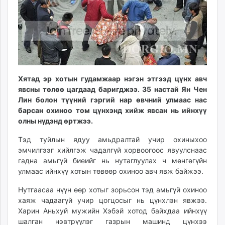
ikon.mn
mnb.mn
Livetv.mn
Eguur.mn
24tsag.mn
shuud.mn
Хятад эр хотын гудамжаар нэгэн этгээд цүнх авч
eagle.mn
явсны төлөө цагдаад баригджээ. 35 настай Ян Чен
ergelt.mn
Лин болон түүний гэргий нар өвчний улмаас нас
zarig.mn
барсан охиноо том цүнхэнд хийж явсан нь ийнхүү
олны нүдэнд өртжээ.
today.mn
zuv.mn
Тэд туйлын ядуу амьдралтай учир охиныхоо
mminfo.mn
эмчилгээг хийлгэж чадалгүй хорвоогоос явуулснаас
ugluu.mn
гадна амьгүй биеийг нь нутаглуулах ч мөнгөгүйн
улмаас ийнхүү хотын төвөөр охиноо авч явж байжээ.
urlag.mn
unen.mn
Нутгаасаа нүүн өөр хотыг зорьсон тэд амьгүй охиноо
asu.mn
хаяж чадаагүй учир цогцосыг нь цүнхлэн явжээ.
shudarga.mn
Харин Аньхуй мужийн Хэбэй хотод байхдаа ийнхүү
шалган нэвтрүүлэг газрын машинд цүнхээ
shuurhai.mn