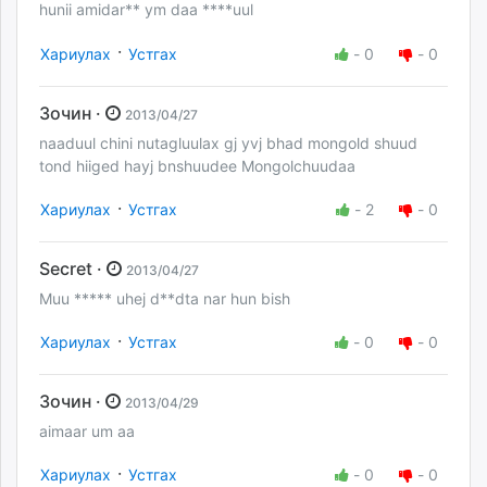
hunii amidar** ym daa ****uul
·
Хариулах
Устгах
-
0
-
0
Зочин ·
2013/04/27
naaduul chini nutagluulax gj yvj bhad mongold shuud
tond hiiged hayj bnshuudee Mongolchuudaa
·
Хариулах
Устгах
-
2
-
0
Secret ·
2013/04/27
Muu ***** uhej d**dta nar hun bish
·
Хариулах
Устгах
-
0
-
0
Зочин ·
2013/04/29
aimaar um aa
·
Хариулах
Устгах
-
0
-
0