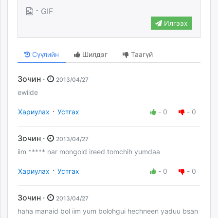
·
GIF
Илгээх
Сүүлийн
Шилдэг
Таагүй
Зочин ·
2013/04/27
ewiide
·
Хариулах
Устгах
-
0
-
0
Зочин ·
2013/04/27
iim ***** nar mongold ireed tomchih yumdaa
·
Хариулах
Устгах
-
0
-
0
Зочин ·
2013/04/27
haha manaid bol iim yum bolohgui hechneen yaduu bsan