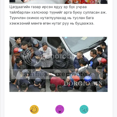
Цагдаагийн газар ирсэн ядуу эр бүх учраа
тайлбарлан хэлснээр түүнийг арга буюу сулласан аж.
Түүнчлэн охиноо нутаглуулахад нь туслан бага
хэмжээний мөнгө өгөн нутаг руу нь буцаажээ.