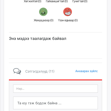
Хөгжилтэй (
0
)
Гайхамшигтай (
0
)
Гунигтай (
0
)
Жихүүцмээр (
0
)
Үзэн ядмаар (
0
)
Энэ мэдээ таалагдаж байвал
Сэтгэгдэлүүд (11)
Анхаарах зүйлс