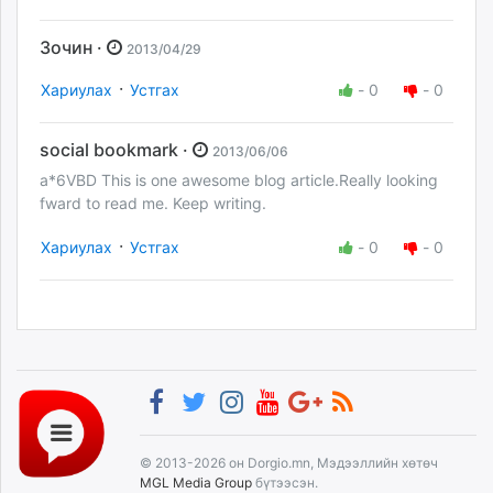
Зочин ·
2013/04/29
·
Хариулах
Устгах
-
0
-
0
social bookmark ·
2013/06/06
a*6VBD This is one awesome blog article.Really looking
fward to read me. Keep writing.
·
Хариулах
Устгах
-
0
-
0
© 2013-2026 он Dorgio.mn, Мэдээллийн хөтөч
MGL Media Group
бүтээсэн.