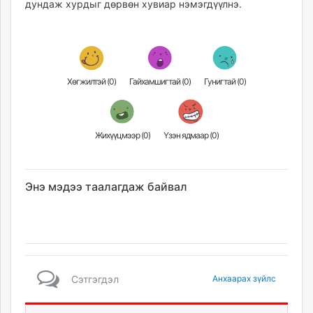
дундаж хурдыг дөрвөн хувиар нэмэгдүүлнэ.
Хөгжилтэй (
0
)
Гайхамшигтай (
0
)
Гунигтай (
0
)
Жихүүцмээр (
0
)
Үзэн ядмаар (
0
)
Энэ мэдээ таалагдаж байвал
Сэтгэгдэл
Анхаарах зүйлс