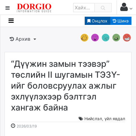
Онцлох
Шинэ
Мэдээллийн
Зар мэдээллийн
Архив
Банк санхүү
Бизнес ААН
Төрийн
“Дүүжин замын тээвэр”
Нийслэлийн
төслийн II шугамын ТЭЗҮ-
ийг боловсруулах ажлыг
dorgio.mn
эхлүүлэхээр бэлтгэл
Gogo.mn
caak.mn
хангаж байна
news.mn
zindaa.mn
Нийслэл
,
үйл явдал
2026-
2026-
Baabar.mn
2026/03/19
03-
08-
tovch.mn