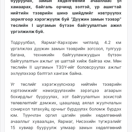
бууруулах, замын хөдөлгөөний ачааллаас үл
unuudur.mn
хамаарах, байгаль орчинд ээлтэй, үр ашигтай
isee.mn
нийтийн тээврийн шинэ шийдлийг нэвтрүүлэх
зорилгоор хэрэгжүүлж буй “Дүүжин замын тээвэр”
mglradio.com
төслийн I шугамын бүтээн байгуулалтын ажил
fact.mn
үргэлжилж буй.
itoim.mn
tumen.mn
Тодруулбал, Яармаг-Хархорин чиглэлд 4.2 км
үргэлжлэх дүүжин замын тээврийн зогсоол, тулгуур
shuum.mn
багана, техникийн байгууламжуудын бүтээн
times.mn
байгуулалтын ажлыг үе шаттай хийж байгаа юм. Мөн
tvmongolia.mn
төслийн II шугамын ТЭЗҮ-ийг боловсруулах ажлыг
mass.mn
эхлүүлэхээр бэлтгэл хангаж байна.
unegui.mn
Уг төслийг хэрэгжүүлснээр нийтийн тээврийн
assa.mn
хүртээмжийг нэмэгдүүлэхийн зэрэгцээ агаарын
toim.mn
бохирдлыг бууруулах, хот байгуулалтын зохистой
tac.mn
төлөвлөлтийг дэмжих, цаашлаад аялал жуулчлалын
paparazzi.mn
сонирхол татахуйц орчныг бүрдүүлэх боломж бүрдэх
юм. Түүнчлэн оргил цагийн үеийн хөдөлгөөний
unread.today
ачааллыг хуваалцан, Яармаг, Нисэхийн түгжрэлийг
15 хувиар бууруулж улмаар замын хөдөлгөөний