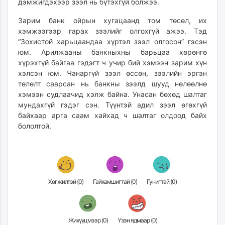
дэмжигдэхээр зээл нь бүтэхгүй болжээ.
Зарим банк ойрын хугацаанд том төсөл, их
хэмжээгээр гарах зээлийг олгохгүй ажээ. Тэд
“Зохистой харьцаандаа хүртэл зээл олгосон” гэсэн
юм. Арилжааны банкныхны барьцаа хөрөнгө
хүрэхгүй байгаа гэдэгт ч учир бий хэмээн зарим хүн
хэлсэн юм. Чанаргүй зээл өссөн, зээлийн эргэн
төлөлт саарсан нь банкны зээлд шууд нөлөөлнө
хэмээн судлаачид хэлж байна. Унасан бөхөд шалтаг
мундахгүй гэдэг сэн. Түүнтэй адил зээл өгөхгүй
байхаар арга саам хайхад ч шалтаг олдоод байх
бололтой.
Хөгжилтэй (
0
)
Гайхамшигтай (
0
)
Гунигтай (
0
)
Жихүүцмээр (
0
)
Үзэн ядмаар (
0
)