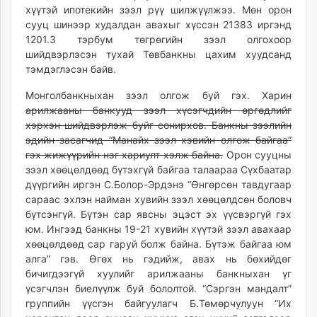
хүүтэй ипотекийн зээл рүү шилжүүлжээ. Мөн орон
ikon.mn
сууц шинээр худалдан авахыг хүссэн 21383 иргэнд
mnb.mn
1201.3 тэрбум төгрөгийн зээл олгохоор
Livetv.mn
шийдвэрлэсэн тухай Төвбанкны цахим хуудсанд
Eguur.mn
тэмдэглэсэн байв.
24tsag.mn
Монголбанкныхан зээл олгож буй гэх. Харин
shuud.mn
арилжааны банкууд зээл хүсэгчдийн өргөдлийг
eagle.mn
хэрхэн шийдвэрлэж буйг сонирхов. Банкны зээлийн
ergelt.mn
эдийн засагчид “Манайх зээл хэвийн олгож байгаа”
zarig.mn
гэх жижүүрийн нэг хариулт хэлж байна.
Орон сууцны
зээл хөөцөлдөөд бүтэхгүй байгаа талаараа Сүхбаатар
today.mn
дүүргийн иргэн С.Болор-Эрдэнэ “Өнгөрсөн тавдугаар
zuv.mn
сараас эхлэн найман хувийн зээл хөөцөлдсөн боловч
mminfo.mn
бүтсэнгүй. Бүтэн сар явсны эцэст эх үүсвэргүй гэх
ugluu.mn
юм. Ингээд банкны 19-21 хувийн хүүтэй зээл авахаар
urlag.mn
хөөцөлдөөд сар гаруй болж байна. Бүтэж байгаа юм
unen.mn
алга” гэв. Өгөх нь гэдийж, авах нь бөхийдөг
бичигдээгүй хуулийг арилжааны банкныхан үг
asu.mn
үсэгчлэн биелүүлж буй бололтой. “Сэргэн мандалт”
shudarga.mn
группийн үүсгэн байгуулагч Б.Төмөрчулуун “Их
shuurhai.mn