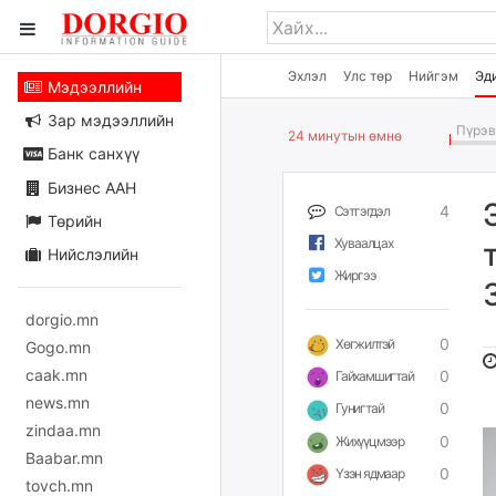
Эхлэл
Улс төр
Нийгэм
Эд
Мэдээллийн
Зар мэдээллийн
Пүрэв 
24 минутын өмнө
Банк санхүү
Бизнес ААН
4
Сэтгэгдэл
Төрийн
Хуваалцах
Нийслэлийн
Жиргээ
dorgio.mn
0
Хөгжилтэй
Gogo.mn
caak.mn
0
Гайхамшигтай
news.mn
0
Гунигтай
zindaa.mn
0
Жихүүцмээр
Baabar.mn
0
Үзэн ядмаар
tovch.mn