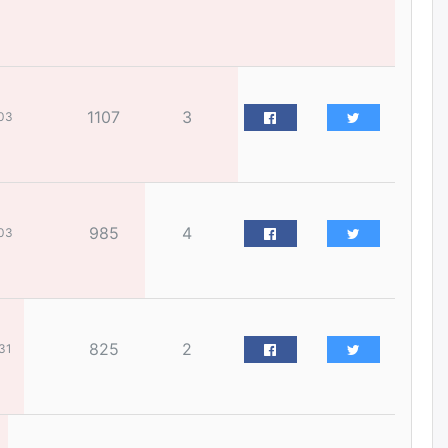
Бариста хийх нь залуусын
дунд яагаад трэнд болов
өчигдѳр
Өмгөөлөгч Б.Оюунбилэг:
1107
3
03
"Урьхан" Б.Чинбат гэж хүн
бизнес хамтрагчаа гүтгэж
хууль хяналтын байгууллагаар
шалгуулж, торны цаана
суулгана гэх мэтээр дарамталдаг
өчигдѳр
985
4
03
Д.Амарбаясгалан:
Шатахууныхаа 97 хувийг нэг
улсаас авдаг хараат байдлаа
зогсоож, Арабын орнуудаас
нийлүүлэх ажлыг сэргээх
ёстой
825
2
31
өчигдѳр
Худалдагч Н.Амарзаяа:
Дэлгүүрийн 32 хуудастай