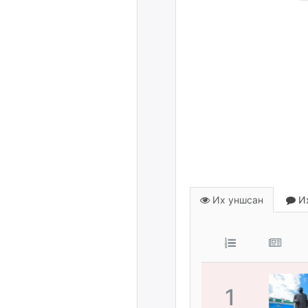
Их уншсан
Их
1