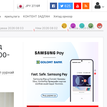
625
JPY 27.19₮
э
ярилцлага
КОНТЕНТ ЗАДЛАН
Хятад орноор
аваа 2026 08 03
Ням 2026 08 02
Бямба 2026 08 01
д
00-
л уурхай