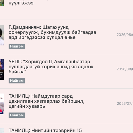
нүүлгэжээ
Г.Дамдинням: Шатахуунд
оочерлуулж, бухимдуулж байгаадаа
2026/08/
ард иргэдээсээ хүлцэл өчье
Нийгэм
УЕПГ: “Хоригдол Ц.Амгаланбаатар
cуллагдаагүй хорих ангид ял эдэлж
2026/08/
байгаа“
Нийгэм
ТАНИЛЦ: Наймдугаар сард
цахилгаан хязгаарлах байршил,
2026/07/
цагийн хуваарь
Нийгэм
ТАНИЛЦ: Нийтийн тээврийн 15