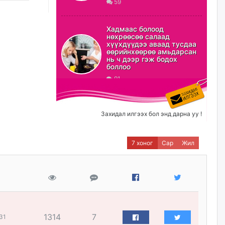
59
С.Амарсайхан: Орон сууцны
залилангаас сэргийлэхийн
Хадмаас болоод
тулд барилгатай холбоотой бүх
нөхрөөсөө салаад
мэдээллийг харуулах шинэ
хүүхдүүдээ аваад тусдаа
цахим систем танилцуулна
өөрийнхөөрөө амьдарсан
нь ч дээр гэж бодох
23 цагийн өмнө
боллоо
91
“Хотын дарга сонсож байна”
150150 тусгай дугаарыг
наймдугаар сарын 14-нөөс
ажиллуулж эхэлнэ
Захидал илгээх бол энд дарна уу !
23 цагийн өмнө
7 хоног
Сар
Жил
Орон сууц, нийтийн аж ахуй,
авто зам, тохижилт
үйлчилгээний ажилтнуудын
ХАРИЛЦАА хандлагатай
холбоотой ГОМДОЛ их байгааг
дурдлаа
өчигдѳр
1314
7
31