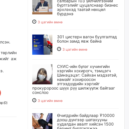
салбарын 103 үйлчилгээний
бүртгэлийг цуцалснаар бизнес
эрхлэхэд таатай нөхцөл
бүрдэнэ
3 цагийн өмнө
301 цистерн вагон буулгалтад
болон замд явж байна
лсэн.
3 цагийн өмнө
 төрлийн
мжийг аж
СУИС-ийн бүлэг хүчингийн
э.
хэргийн хохирогч, тэмцэгч
Шинэцэцэг: Сайхан мэдээтэй,
намайг хохироосон
этгээдүүдийн хэргийг
прокуророос шүүх рүү шилжүүлж байгааг
сонслоо
3 цагийн өмнө
р (
0
)
Өчигдрийн байдлаар ₮10000
доош дүнгээр шатахууны
худалдан авалт хийсэн 1500
баримт бүртгэгджээ