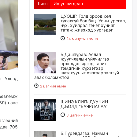
Шинэ
Их уншигдсан
ЦУОШГ: Голд ороод хөл
тулахгүй бол буц. Усны урсгал,
нүх, хуйлрал гэнэт хүнийг
татаж живэхэд хүргэдэг
24 минутын өмнө
Б.Дашпүрэв: Аялал
жуулчлалын үйлчилгээ
эрхэлдэг иргэд таних
тэмдгийн хүрээгээр
шатахууныг хязгаарлалтгүй
авах боломжтой
л Улсад
2 цагийн өмнө
зөвлөмж
ШИНЭ КЛИП: ДУУЧИН
Я)-наас
Д.БОЛД "БАЯРЛАЛАА"
3 цагийн өмнө
эглээний
мдаа 705
Б.Пүрэвдагва: Найман