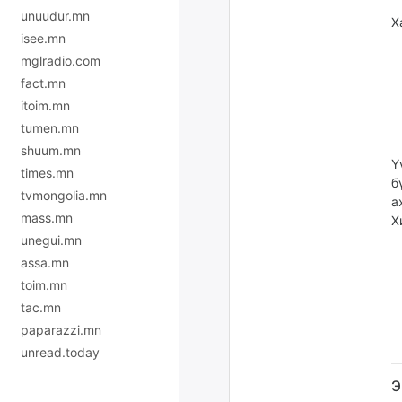
unuudur.mn
Х
isee.mn
mglradio.com
fact.mn
itoim.mn
tumen.mn
shuum.mn
Ү
times.mn
б
tvmongolia.mn
а
mass.mn
Х
unegui.mn
assa.mn
toim.mn
tac.mn
paparazzi.mn
unread.today
Э