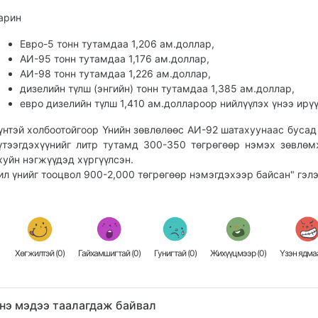
арин
Евро-5 тонн тутамдаа 1,206 ам.доллар,
АИ-95 тонн тутамдаа 1,176 ам.доллар,
АИ-98 тонн тутамдаа 1,226 ам.доллар,
дизелийн түлш (энгийн) тонн тутамдаа 1,385 ам.доллар,
евро дизелийн түлш 1,410 ам.доллароор нийлүүлэх үнээ ирүү
үнтэй холбоотойгоор Үнийн зөвлөлөөс АИ-92 шатахуунаас бусад
үтээгдэхүүнийг литр тутамд 300-350 төгрөгөөр нэмэх зөвлө
хуйн нэгжүүдэд хүргүүлсэн.
ил үнийг тооцвол 900-2,000 төгрөгөөр нэмэгдэхээр байсан" гэлэ
Хөгжилтэй (
0
)
Гайхамшигтай (
0
)
Гунигтай (
0
)
Жихүүцмээр (
0
)
Үзэн ядмаа
нэ мэдээ таалагдаж байвал