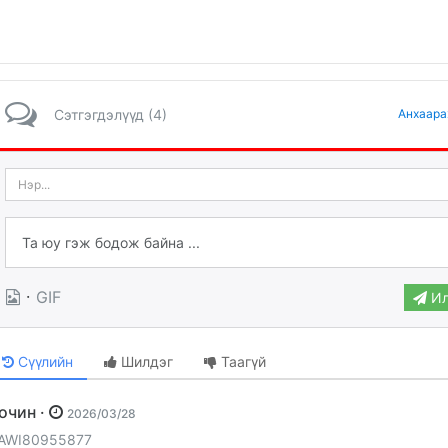
Сэтгэгдэлүүд (4)
Анхаара
·
GIF
Ил
Сүүлийн
Шилдэг
Таагүй
Зочин ·
2026/03/28
AWI80955877