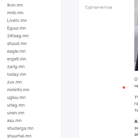
ikon.mn
Сурталчилгаа
mnb.mn
Livetv.mn
Eguur.mn
24tsag.mn
shuud.mn
eagle.mn
ergelt.mn
zarig.mn
today.mn
О
zuv.mn
н
mminfo.mn
Ү
ugluu.mn
г
urlag.mn
т
unen.mn
asu.mn
А
э
shudarga.mn
а
shuurhai.mn