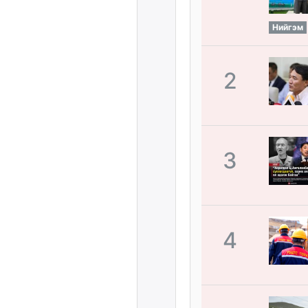
Нийгэм
2
3
4