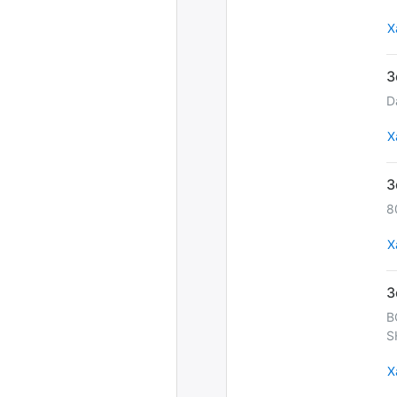
Х
D
Х
8
Х
B
S
Х