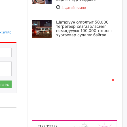
4 цагийн өмнө
Шатахуун олголтыг 50,000
төгрөгөөр хязгаарласныг
нэмэгдүүлж 100,000 төгрөгт
х зүйлс
хүргэхээр судалж байгаа
4 цагийн өмнө
Ц.Сандаг-Очир: COP17 ба
COP31 хурлын уялдаа нь
Риогийн гурван конвенцын
нэгдсэн хэрэгжилтийг ахиулах
чухал алхам болно
5 цагийн өмнө
гээх
Замын хөдөлгөөнд оролцож
байх үедээ ноцтой зөрчил
гаргасан жолооч Б-д
хариуцлага тооцож, ажлаас
нь чөлөөлжээ
5 цагийн өмнө