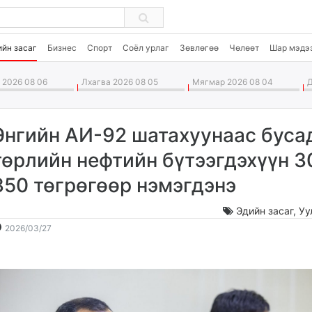
ийн засаг
Бизнес
Спорт
Соёл урлаг
Зөвлөгөө
Чөлөөт
Шар мэдэ
2026 08 06
Лхагва 2026 08 05
Мягмар 2026 08 04
Д
Энгийн АИ-92 шатахуунаас буса
төрлийн нефтийн бүтээгдэхүүн 3
350 төгрөгөөр нэмэгдэнэ
Эдийн засаг
,
Уу
2026-
2026-
2026/03/27
03-
08-
27
07
11:26:29
16:07:44