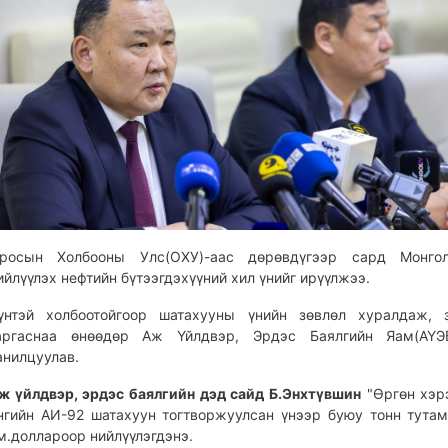
росын Холбооны Улс(ОХУ)-аас дөрөвдүгээр сард Монго
ийлүүлэх нефтийн бүтээгдэхүүний хил үнийг ирүүлжээ.
үнтэй холбоотойгоор шатахууны үнийн зөвлөл хуралдаж, 
аргаснаа өнөөдөр Аж Үйлдвэр, Эрдэс Баялгийн Яам(АҮЭБ
анилцуулав.
ж үйлдвэр, эрдэс баялгийн дэд сайд Б.Энхтүвшин
"Өргөн хэр
нгийн АИ-92 шатахуун тогтворжуулсан үнээр буюу тонн тута
м.доллароор нийлүүлэгдэнэ.