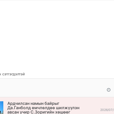
 сэтгэгдэлтэй
Ардчилсан намын байрыг
Да.Ганболд өмчлөлдөө шилжүүлэн
2026/07/
авсан учир С.Зоригийн хөшөөг