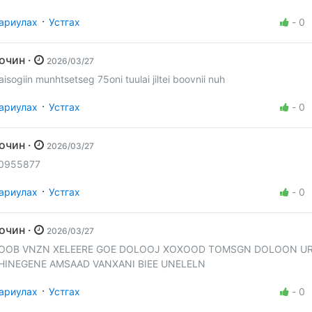
·
ариулах
Устгах
-
0
Зочин ·
2026/03/27
aisogiin munhtsetseg 75oni tuulai jiltei boovnii nuh
·
ариулах
Устгах
-
0
Зочин ·
2026/03/27
0955877
·
ариулах
Устгах
-
0
Зочин ·
2026/03/27
OOB VNZN XELEERE GOE DOLOOJ XOXOOD TOMSGN DOLOON U
HINEGENE AMSAAD VANXANI BIEE UNELELN
·
ариулах
Устгах
-
0