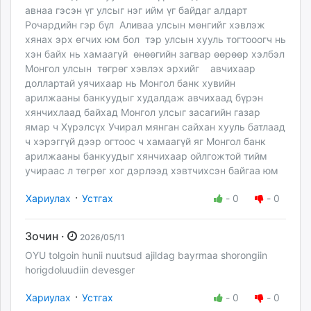
авнаа гэсэн үг улсыг нэг ийм үг байдаг алдарт
Рочардийн гэр бүл Аливаа улсын мөнгийг хэвлэж
хянах эрх өгчих юм бол тэр улсын хууль тогтооогч нь
хэн байх нь хамаагүй өнөөгийн загвар өөрөөр хэлбэл
Монгол улсын төгрөг хэвлэх эрхийг авчихаар
доллартай уячихаар нь Монгол банк хувийн
арилжааны банкуудыг худалдаж авчихаад бүрэн
хянчихлаад байхад Монгол улсыг засагийн газар
ямар ч Хүрэлсүх Учирал мянган сайхан хууль батлаад
ч хэрэггүй дээр огтоос ч хамаагүй яг Монгол банк
арилжааны банкуудыг хянчихаар ойлгожтой тийм
учираас л төгрөг хог дэрлээд хэвтчихсэн байгаа юм
·
Хариулах
Устгах
-
0
-
0
Зочин ·
2026/05/11
OYU tolgoin hunii nuutsud ajildag bayrmaa shorongiin
horigdoluudiin devesger
·
Хариулах
Устгах
-
0
-
0