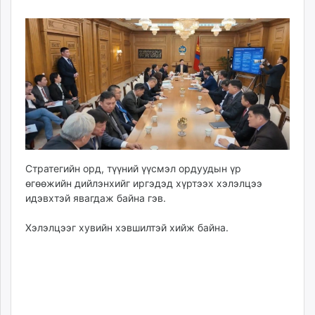
11
09
ikon.mn
09:47:41
16:20:24
mnb.mn
Livetv.mn
Eguur.mn
24tsag.mn
shuud.mn
eagle.mn
ergelt.mn
zarig.mn
Стратегийн орд, түүний үүсмэл ордуудын үр
today.mn
өгөөжийн дийлэнхийг иргэдэд хүртээх хэлэлцээ
zuv.mn
идэвхтэй явагдаж байна гэв.
mminfo.mn
ugluu.mn
Хэлэлцээг хувийн хэвшилтэй хийж байна.
urlag.mn
unen.mn
asu.mn
shudarga.mn
shuurhai.mn