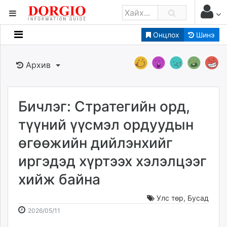
Онцлох
Шинэ
Мэдээллийн
Зар мэдээллийн
Архив
Банк санхүү
Бизнес ААН
Төрийн
Бичлэг: Стратегийн орд,
Нийслэлийн
түүний үүсмэл ордуудын
өгөөжийн дийлэнхийг
dorgio.mn
иргэдэд хүртээх хэлэлцээг
Gogo.mn
caak.mn
хийж байна
news.mn
zindaa.mn
Улс төр
,
Бусад
2026-
2026-
Baabar.mn
2026/05/11
05-
08-
tovch.mn