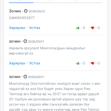
Зочин ·
2026/05/12
SAWI80955877
·
Хариулах
Устгах
-
0
-
0
зочин ·
2026/05/11
Хөрөнгө оруулалт Монголчуудын амьдралыг
өөрчлөхгүй ээ
·
Хариулах
Устгах
-
0
-
0
зочин ·
2026/05/11
Монголчууд Оюутолгойгоос ноогдол ашиг хэзээ ч авч
чадахгүй ээ энэ бол бодит үнэн Харин одоо Рио
Тинтоод өгч байгаа өр нь 2037 он гэхэд өдөрт даруй
50 тэрбум ам долларын өртэй үлдэнэ шүү тэр үед
үхсэн нүх л үлдэнэ ийм санхүүгийн залилан бүх
ашгийг хэд авах уу мөнгө хүүлэгчид авна Рио Тинтоо