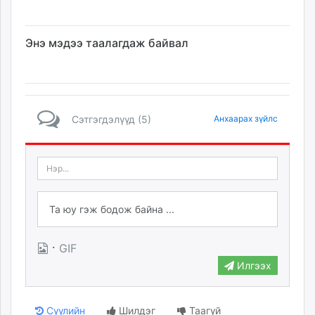
Энэ мэдээ таалагдаж байвал
Сэтгэгдэлүүд (5)
Анхаарах зүйлс
·
GIF
Илгээх
Сүүлийн
Шилдэг
Таагүй