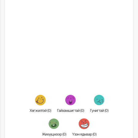
unuudur.mn
isee.mn
mglradio.com
fact.mn
itoim.mn
tumen.mn
shuum.mn
times.mn
tvmongolia.mn
mass.mn
unegui.mn
assa.mn
toim.mn
tac.mn
Хөгжилтэй (
0
)
Гайхамшигтай (
0
)
Гунигтай (
0
)
paparazzi.mn
unread.today
Жихүүцмээр (
0
)
Үзэн ядмаар (
0
)