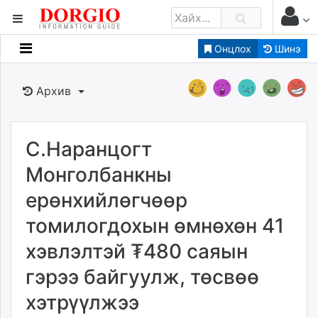
Онцлох
Шинэ
Мэдээллийн
Зар мэдээллийн
Архив
Банк санхүү
Бизнес ААН
Төрийн
С.Наранцогт
Нийслэлийн
Монголбанкны
ерөнхийлөгчөөр
dorgio.mn
томилогдохын өмнөхөн 41
Gogo.mn
caak.mn
хэвлэлтэй ₮480 саяын
news.mn
гэрээ байгуулж, төсвөө
zindaa.mn
Baabar.mn
хэтрүүлжээ
tovch.mn