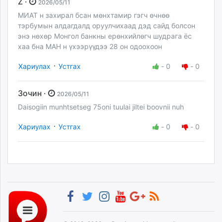
Z ·
2026/05/11
МИАТ н захирал бсан мөнхтамир гэгч өчнөө
тэрбумын алдагдалд оруулчихаад дэд сайд болсон
энэ нөхөр Монгол банкны ерөнхийлөгч шудрага ёс
хаа бна МАН н үхээрүүдээ 28 он одоохоон
·
Хариулах
Устгах
-
0
-
0
Зочин ·
2026/05/11
Daisogiin munhtsetseg 75oni tuulai jiltei boovnii nuh
·
Хариулах
Устгах
-
0
-
0