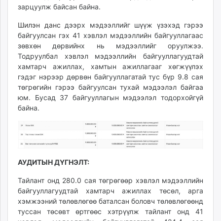
зарцуулж байсан байна.
Шилэн данс
дээрх мэдээллийг шүүж үзэхэд гэрээ
байгуулсан гэх 41 хэвлэл мэдээллийн байгууллагаас
зөвхөн дөрвийнх нь мэдээллийг оруулжээ.
Тодруулбал хэвлэл мэдээллийн байгууллагуудтай
хамтарч ажиллах, хамтын ажиллагааг хөгжүүлэх
гэдэг нэрээр дөрвөн байгууллагатай тус бүр 9.8 сая
төгрөгийн гэрээ байгуулсан тухай мэдээлэл байгаа
юм. Бусад 37 байгууллагын мэдээлэл тодорхойгүй
байна.
АУДИТЫН ДҮГНЭЛТ:
Тайлант онд 280.0 сая төгрөгөөр хэвлэл мэдээллийн
байгууллагуудтай хамтарч ажиллах төсөл, арга
хэмжээний төлөвлөгөө баталсан боловч төлөвлөгөөнд
туссан төсөвт өртгөөс хэтрүүлж тайлант онд 41