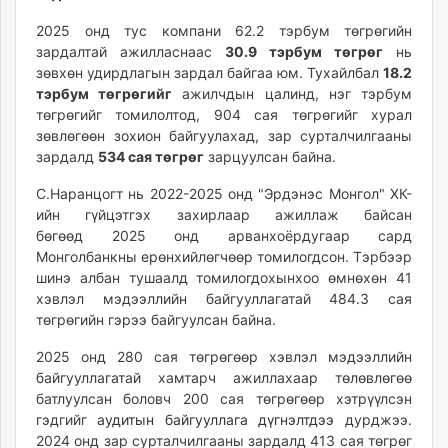
unuudur.mn
2025 онд тус компани 62.2 тэрбум төгрөгийн
isee.mn
зардалтай ажилласнаас
30.9 тэрбум төгрөг
нь
mglradio.com
зөвхөн удирдлагын зардал байгаа юм. Тухайлбал
18.2
fact.mn
тэрбум төгрөгийг
ажилчдын цалинд, нэг тэрбум
төгрөгийг томилолтод, 904 сая төгрөгийг хурал
itoim.mn
зөвлөгөөн зохион байгуулахад, зар сурталчилгааны
tumen.mn
зардалд
534 сая төгрөг
зарцуулсан байна.
shuum.mn
times.mn
С.Наранцогт нь 2022-2025 онд "Эрдэнэс Монгол" ХК-
ийн гүйцэтгэх захирлаар ажиллаж байсан
tvmongolia.mn
бөгөөд 2025 онд арванхоёрдугаар сард
mass.mn
Монголбанкны ерөнхийлөгчөөр томилогдсон. Тэрбээр
unegui.mn
шинэ албан тушаалд томилогдохынхоо өмнөхөн 41
assa.mn
хэвлэл мэдээллийн байгууллагатай 484.3 сая
toim.mn
төгрөгийн гэрээ байгуулсан байна.
tac.mn
2025 онд 280 сая төгрөгөөр хэвлэл мэдээллийн
paparazzi.mn
байгууллагатай хамтарч ажиллахаар төлөвлөгөө
unread.today
батлуулсан боловч 200 сая төгрөгөөр хэтрүүлсэн
гэдгийг
аудитын байгууллага дүгнэлтдээ
дурджээ.
2024 онд зар сурталчилгааны зардалд 413 сая төгрөг