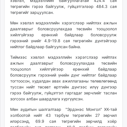
хэвлэл, мэдээллийн байгууллагатай 424.4 сая
төгрөгийн гэрээ байгуулж, гүйцэтгэлээр 484.3 сая
төгрөгийг зарцуулсан.
Мөн хэвлэл мэдээллийн хэрэгслээр нийтлэх ажлын
даалгаврыг боловсруулахдаа төсвийн тооцоолол
хийлгүйгээр ерөнхий байдлаар боловсруулж
гэрээний үнийг 4.9-19.8 сая төгрөгийн дүнтэйгээр
нийтлэг байдлаар байгуулсан байна.
Тиймээс хэвлэл мэдээллийн хэрэгслээр нийтлэх
ажлын даалгаврыг боловсруулахдаа төсвийн
тооцоолол хийлгүйгээр ерөнхий байдлаар
боловсруулж гэрээний үнийн дүнг нийтлэг байдлаар
тогтоосон, худалдан авах ажиллагааны төлөвлөгөөнд
туссан нийт төсөвт өртгийн дүнгээс илүү дүнгээр
гэрээ байгуулж, гүйцэтгэл гаргадаг зөрчлийг таслан
зогсоох албан шаардлага хүргүүлсэн.
Мөн аудитын шалгалтаар "Эрдэнэс Монгол" ХК-тай
холбоотой нийт 43 тэрбум төгрөгийн 27 зөрчил
илэрсэнд, 69.9 сая төгрөгийн зөрчилд хоёр