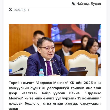
Нийгэм
,
Бусад
ikon.mn
2026-
2026-
mnb.mn
2026/05/11
05-
08-
Livetv.mn
11
09
Eguur.mn
14:12:18
23:07:26
24tsag.mn
shuud.mn
eagle.mn
ergelt.mn
zarig.mn
today.mn
zuv.mn
mminfo.mn
ugluu.mn
Төрийн өмчит "Эрдэнэс Монгол" ХК-ийн 2025 оны
urlag.mn
санхүүгийн аудитын дэлгэрэнгүй тайланг
audit.mn
unen.mn
дээр нээлттэй байршуулсан байна. "Эрдэнэс
asu.mn
Монгол" нь төрийн өмчит уул уурхайн 15 компанийг
shudarga.mn
нэгдсэн бодлого, стратегиар хангаж санхүүжилт
shuurhai.mn
авдаг.