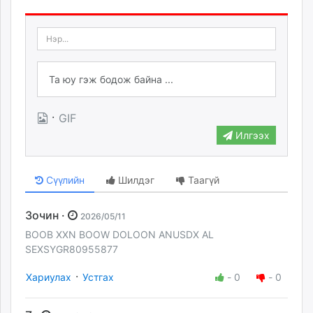
·
GIF
Илгээх
Сүүлийн
Шилдэг
Таагүй
Зочин ·
2026/05/11
BOOB XXN BOOW DOLOON ANUSDX AL
SEXSYGR80955877
·
Хариулах
Устгах
-
0
-
0