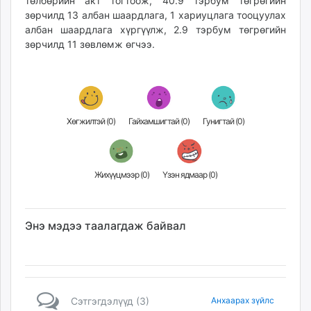
төлбөрийн акт тогтоож, 40.9 тэрбум төгрөгийн
зөрчилд 13 албан шаардлага, 1 хариуцлага тооцуулах
албан шаардлага хүргүүлж, 2.9 тэрбум төгрөгийн
зөрчилд 11 зөвлөмж өгчээ.
Хөгжилтэй (
0
)
Гайхамшигтай (
0
)
Гунигтай (
0
)
Жихүүцмээр (
0
)
Үзэн ядмаар (
0
)
Энэ мэдээ таалагдаж байвал
Сэтгэгдэлүүд (3)
Анхаарах зүйлс