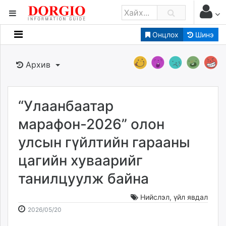
Онцлох
Шинэ
Мэдээллийн
Зар мэдээллийн
Архив
Банк санхүү
Бизнес ААН
Төрийн
“Улаанбаатар
Нийслэлийн
марафон-2026” олон
улсын гүйлтийн гарааны
dorgio.mn
цагийн хуваарийг
Gogo.mn
caak.mn
танилцуулж байна
news.mn
zindaa.mn
Нийслэл
,
үйл явдал
2026-
2026-
Baabar.mn
2026/05/20
05-
08-
tovch.mn