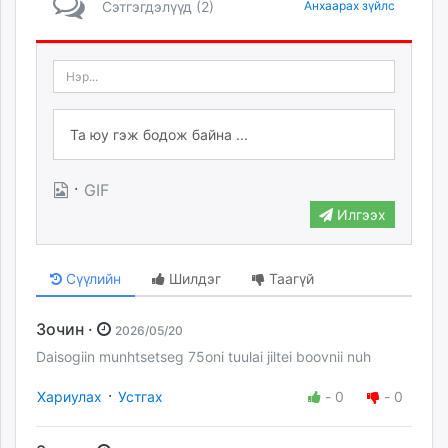
Сэтгэгдэлүүд (2)
Анхаарах зүйлс
·
GIF
Илгээх
Сүүлийн
Шилдэг
Таагүй
Зочин ·
2026/05/20
Daisogiin munhtsetseg 75oni tuulai jiltei boovnii nuh
·
Хариулах
Устгах
-
0
-
0