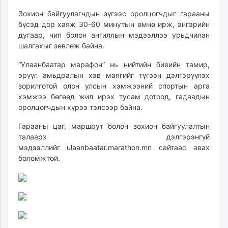
Зохион байгуулагчдын зүгээс оролцогчдыг гарааны
бүсэд дор хаяж 30-60 минутын өмнө ирж, энгэрийн
дугаар, чип болон ангиллын мэдээллээ урьдчилан
шалгахыг зөвлөж байна.
“Улаанбаатар марафон” нь нийтийн биеийн тамир,
эрүүл амьдралын хэв маягийг түгээн дэлгэрүүлэх
зорилготой олон улсын хэмжээний спортын арга
хэмжээ бөгөөд жил ирэх тусам дотоод, гадаадын
оролцогчдын хүрээ тэлсээр байна.
Гарааны цаг, маршрут болон зохион байгуулалтын
талаарх дэлгэрэнгүй
мэдээллийг
ulaanbaatar.marathon.mn
сайтаас авах
боломжтой.