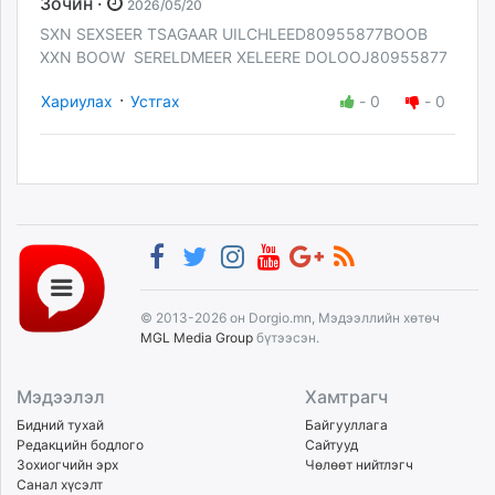
Зочин ·
2026/05/20
SXN SEXSEER TSAGAAR UILCHLEED80955877BOOB
XXN BOOW SERELDMEER XELEERE DOLOOJ80955877
·
Хариулах
Устгах
-
0
-
0
© 2013-2026 он Dorgio.mn, Мэдээллийн хөтөч
MGL Media Group
бүтээсэн.
Мэдээлэл
Хамтрагч
Бидний тухай
Байгууллага
Редакцийн бодлого
Сайтууд
Зохиогчийн эрх
Чөлөөт нийтлэгч
Санал хүсэлт