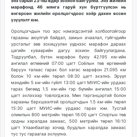
энэ сарын 23-ны өдөр зохион байгуулна. Энэ жилийн
unuudur.mn
марафонд 46 мянга гаруй хүн бүртгүүлсэн нь
isee.mn
өнгөрсөн жилийн оролцогчдоос хоёр дахин өссөн
үзүүлэлт юм.
mglradio.com
fact.mn
Оролцогчдын тоо эрс нэмэгдсэнтэй холбоотойгоор
itoim.mn
гарааны аюулгүй байдал, замын ачаалал, гүйгчдийн
tumen.mn
урсгалыг зөв зохицуулах үүднээс марафон дараах
цагийн хуваарийн дагуу зохион байгуулагдана.
shuum.mn
Тодруулбал, бүтэн марафон буюу 42.195 км-ийн
times.mn
ангилал өглөөний 07:00 цагт Соёлын төв өргөөний
tvmongolia.mn
баруун талаас гарах бол хагас марафон 21.095 км
mass.mn
болон 10 км-ийн төрөл 08:30 цагт эхэлнэ. Эрүүл
unegui.mn
мэндийн 5 км-ийн гүйлт 13:00 цагт МУИС-ийн урдаас
гарах бөгөөд 1.5 км-ийн гэр бүлийн ангилал 15:00
assa.mn
цагт эхлэхээр товлогджээ. Мөн тэргэнцэртэй болон
toim.mn
харааны бэрхшээлтэй оролцогчдын 1.5 км-ийн төрөл
tac.mn
15:30 цагт МУИС-ийн урдаас гарах юм. Тусгай
paparazzi.mn
олимпын 800 метрийн төрөл 16:00 цагт Спортын төв
unread.today
ордны харалдаа замаас, 500 метрийн төрөл 16:10
цагт Улаанбаатар зочид буудлын харалдаа замаас
тус тус гараагаа эхлүүлнэ.