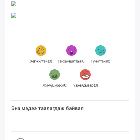
Хөгжилтэй (
0
)
Гайхамшигтай (
0
)
Гунигтай (
0
)
Жихүүцмээр (
0
)
Үзэн ядмаар (
0
)
Энэ мэдээ таалагдаж байвал