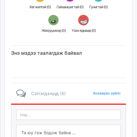
Хөгжилтэй (
0
)
Гайхамшигтай (
0
)
Гунигтай (
0
)
Жихүүцмээр (
0
)
Үзэн ядмаар (
0
)
Энэ мэдээ таалагдаж байвал
Сэтгэгдэлүүд (5)
Анхаарах зүйлс