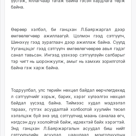
үүсгэж, яллагчаар татаж байна гэсэн хардлага төрж
байна.
Өөрөөр хэлбэл, би ганцхан Л.Баяржаргал дээр
өмгөөлөгчөөр ажиллаагүй. Цолмон гээд сэтгүүлч,
Шинэхүү гээд зураглаач дээр ажиллаж байна. Сүүлд
Ууганцэцэг гээд сэтгүүлч өмгөөлөгчөөрөө авья гэдэг
санал тавьсан. Ингээд үзэхээр сэтгүүлзүйн салбарыг
тэр чигт нь шоронжуулж, амыг нь хамхих зорилготой
байна гэж харж байна.
Тодруулбал, улс төрийн нөхцөл байдал өөрчлөгдөхөд
л сэтгүүлчийг хорьж, барих, хэрэг хүлээлгэх нөхцөл
байдал үүсээд байна. Тиймээс худал мэдээлэл
тараах, гүтгэх асуудалтай холбоотой хуулийн төсөл
хэлэлцэж буй энэ үед сэтгүүлчид маань саналаа өгч,
нэгдсэн дуу хоолойтой байж, идэвхтэй байх хэрэгтэй.
Энд ганцхан Л.Баяржаргалын асуудал биш нийт
сэтгүүлчдийн асуудал, цаашлаад монголчуудын