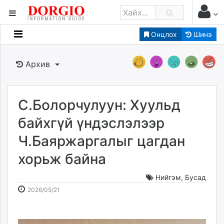
Онцлох
Шинэ
Мэдээллийн
Зар мэдээллийн
Архив
Банк санхүү
Бизнес ААН
Төрийн
С.Болорчулуун: Хуульд
Нийслэлийн
байхгүй үндэслэлээр
Ч.Баяржаргалыг цагдан
dorgio.mn
хорьж байна
Gogo.mn
caak.mn
Нийгэм
,
Бусад
news.mn
2026-
2026-
2026/05/21
zindaa.mn
05-
08-
Baabar.mn
21
09
tovch.mn