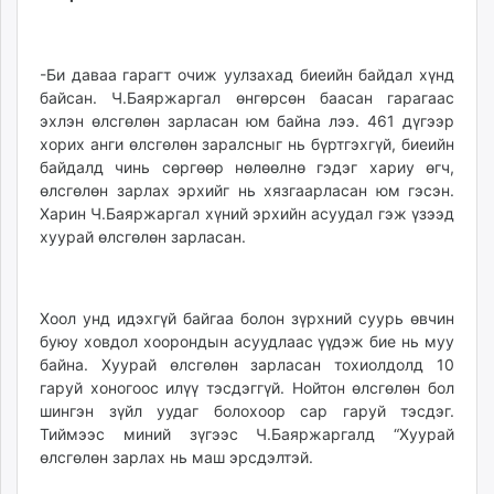
-Би даваа гарагт очиж уулзахад биеийн байдал хүнд
байсан. Ч.Баяржаргал өнгөрсөн баасан гарагаас
эхлэн өлсгөлөн зарласан юм байна лээ. 461 дүгээр
хорих анги өлсгөлөн заралсныг нь бүртгэхгүй, биеийн
байдалд чинь сөргөөр нөлөөлнө гэдэг хариу өгч,
өлсгөлөн зарлах эрхийг нь хязгаарласан юм гэсэн.
Харин Ч.Баяржаргал хүний эрхийн асуудал гэж үзээд
хуурай өлсгөлөн зарласан.
Хоол унд идэхгүй байгаа болон зүрхний суурь өвчин
буюу ховдол хоорондын асуудлаас үүдэж бие нь муу
байна. Хуурай өлсгөлөн зарласан тохиолдолд 10
гаруй хоногоос илүү тэсдэггүй. Нойтон өлсгөлөн бол
шингэн зүйл уудаг болохоор сар гаруй тэсдэг.
Тиймээс миний зүгээс Ч.Баяржаргалд “Хуурай
өлсгөлөн зарлах нь маш эрсдэлтэй.