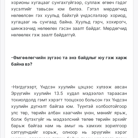
хорионы хугацааг сунгахгүйгээр, суллаж өгөөч гэдэг
хүсэлтийг тавьсан юм билээ. Гэтэл мөрдөгчид
нөлөөлсөн гэх хуульд байхгүй үндэслэлээр хориод,
хугацааг нь сунгаад байна. Хуульд гэрч, хохирогч,
шинжээчид нөлөөлөх гэсэн заалт байдаг. Мөрдөгчид
нөлөөлөх гэж заалт байдаггүй.
-Өмгөөлөгчийн зүгээс та энэ байдлыг юу гэж харж
байна вэ?
-Нэгдүгээрт, Үндсэн хуулийн цэцээс хүлээж авсан
Эрүүгийн хуулийн 13.5 худал мэдээлэл тараасан
тохиолдолд гэмт хэрэгт тооцохоо больсон гэх Үндсэн
хуулийн дүгнэлт байгаа юм. Түүнтэй холбоотойгоор
улс төр, төрийн албан хаагчийн үнэн, мөнийг ярьж,
болж бүтэхгүйг нь мэдээлсний төлөө төрийн эрхийг
барьж байгаа нам нь амыг нь хамхих зорилгоор
сэтгүүлчдийг хорьж, олноор нь эрүүгийн хэрэг