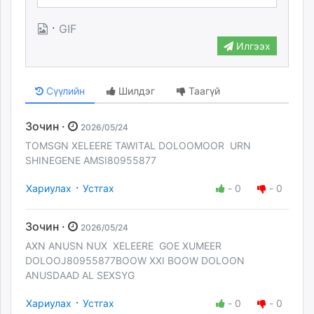
·
GIF
Илгээх
Сүүлийн
Шилдэг
Таагүй
Зочин ·
2026/05/24
TOMSGN XELEERE TAWITAL DOLOOMOOR URN
SHINEGENE AMSI80955877
·
Хариулах
Устгах
-
0
-
0
Зочин ·
2026/05/24
AXN ANUSN NUX XELEERE GOE XUMEER
DOLOOJ80955877BOOW XXI BOOW DOLOON
ANUSDAAD AL SEXSYG
·
Хариулах
Устгах
-
0
-
0