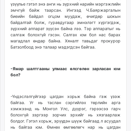
үзүүлье гэтэл энэ анги нь зүрхний нарийн мэргэжлийн
эмчгүй байж таарсан. Ингээд Ч.Баяржаргалын
биеийн байдал огцом муудаж, өчигдөр шокын
байдалтай болж, гуравдугаар эмнэлэгт хүргэгдэж,
зүрхний аппарат зүүсэн байна лээ. Тэр аппаратыг нь
салгаж болохгүй гэсэн. Салгах юм бол нас барах
магадлал өндөр байна. Хяналт тавьдаг прокурор
Батзолбоод энэ талаар мэдэгдсэн байгаа.
-Ямар шалтгааны улмаас өлсгөлөн зарласан юм
бол?
-Үндэслэлгүйгээр цагдан хорьж байна гэж үзэж
байгаа. Уг нь таслан сэргийлэх төрлийн арга
хэмжээнд нь Монгол Улс, дүүрэг, гэрээсээ гарч
болохгүй зэргээр зорчих эрхийг нь хязгаарлаж
болдог. Гэтэл хорьж, эрүүдэн шүүж байгаад л асуудал
нь байгаа юм. Өмнөх өмгөөлөгч нар нь цагдан