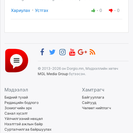
·
Хариулах
Устгах
-
0
-
0
© 2013-2026 он Dorgio.mn, Мэдээллийн хөтөч
MGL Media Group
бүтээсэн.
Мэдээлэл
Хамтрагч
Бидний тухай
Байгууллага
Редакцийн бодлого
Сайтууд
Зохиогчийн эрх
Чөлөөт нийтлэгч
Санал хүсэлт
Үйлчилгээний нөхцөл
Нээлттэй ажлын байр
Сурталчилгаа байршуулах