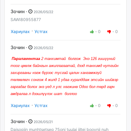
Зочин ·
2026/05/22
SAWI80955877
·
Хариулах
Устгах
-
0
-
0
Зочин ·
2026/05/22
Параламентаа
2 танхимтай болгож Энэ 126 гишүүний
тоог цөөлж байнгын ажиллагаатай, дээд танхимд нутгийн
захиргааны нэгж бүрээс тусгай цалин хангамжгүй
төлөөлөгч сонгож 4 жилд 1 удаа хуралддаж этсийн шийвэр
гаргадаг болох энэ үед л улс хөгжинө Одоо бол төрд гарч
амдралаа л дээшлүүлэх шат боллоо
·
Хариулах
Устгах
-
0
-
0
Зочин ·
2026/05/21
Daisogiin munhtsetseg 75oni tuulai jiltei boovnii nuh