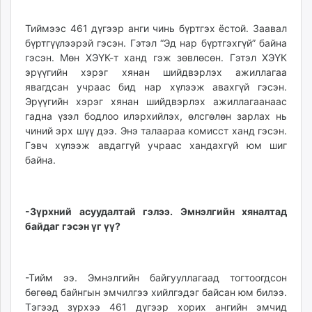
Тиймээс 461 дүгээр анги чинь бүртгэх ёстой. Заавал
бүртгүүлээрэй гэсэн. Гэтэл “Эд нар бүртгэхгүй” байна
гэсэн. Мөн ХЭҮК-т ханд гэж зөвлөсөн. Гэтэл ХЭҮК
эрүүгийн хэрэг хянан шийдвэрлэх ажиллагаа
явагдсан учраас бид нар хүлээж авахгүй гэсэн.
Эрүүгийн хэрэг хянан шийдвэрлэх ажиллагаанаас
гадна үзэл бодлоо илэрхийлэх, өлсгөлөн зарлах нь
чиний эрх шүү дээ. Энэ талаараа комисст ханд гэсэн.
Гэвч хүлээж авдаггүй учраас хандахгүй юм шиг
байна.
-Зүрхний асуудалтай гэлээ. Эмнэлгийн хяналтад
байдаг гэсэн үг үү?
-Тийм ээ. Эмнэлгийн байгууллагаад тогтоогдсон
бөгөөд байнгын эмчилгээ хийлгэдэг байсан юм билээ.
Тэгээд зүрхээ 461 дүгээр хорих ангийн эмчид