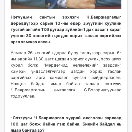
unuudur.mn
isee.mn
Нэгүүн.мн сайтын эрхлэгч Ч.Баяржаргалыг
mglradio.com
дөрөвдүгээр сарын 10-ны өдөр эрүүгийн хуулийн
fact.mn
тусгай ангийн 17.6 дугаар зүйлийн 1 дэх хэсэгт хэрэг
itoim.mn
үүсгэн 30 хоногийн цагдан хорих таслан сэргийлэх
арга хэмжээ авсан.
tumen.mn
shuum.mn
Улмаар 26 хоногийн дараа буюу тавдугаар сарын 6-
times.mn
ны өдрийн 11.30 цагт цагдан хориог сунгах, эсэх шүүх
tvmongolia.mn
хурал болж “Мөрдөгчид нөлөөлөхийг завдсан"
хэмээн үндэслэлгүйгээр цагдан хорих таслан
mass.mn
сэргийлэх арга хэмжээг сунган шийдвэрлэсэн.
unegui.mn
Нөхцөл байдал ямар байгаа талаар сэтгүүлч
assa.mn
Ч.Баяржаргалын өмгөөлөгч С.Болорчулуунаас
toim.mn
тодрууллаа.
tac.mn
paparazzi.mn
unread.today
-Сэтгүүлч Ч.Баяржаргал хуурай өлсгөлөн зарлаад
100 цаг болж байна гэж байна. Биеийн байдал нь
ямар байгаа вэ?