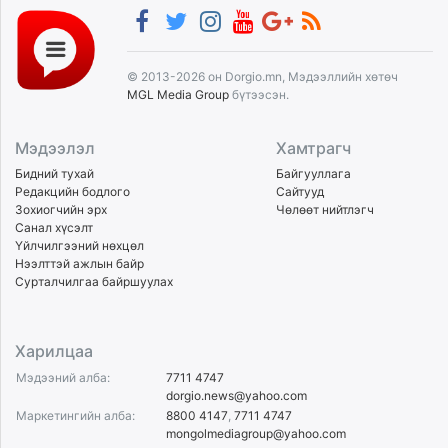
© 2013-2026 он Dorgio.mn, Мэдээллийн хөтөч
MGL Media Group
бүтээсэн.
Мэдээлэл
Хамтрагч
Бидний тухай
Байгууллага
Редакцийн бодлого
Сайтууд
Зохиогчийн эрх
Чөлөөт нийтлэгч
Санал хүсэлт
Үйлчилгээний нөхцөл
Нээлттэй ажлын байр
Сурталчилгаа байршуулах
Харилцаа
Мэдээний алба:
7711 4747
dorgio.news@yahoo.com
Маркетингийн алба:
8800 4147
,
7711 4747
mongolmediagroup@yahoo.com