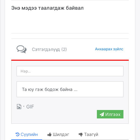
Энэ мэдээ таалагдаж байвал
Сэтгэгдэлүүд (2)
Анхаарах зүйлс
·
GIF
Илгээх
Сүүлийн
Шилдэг
Таагүй