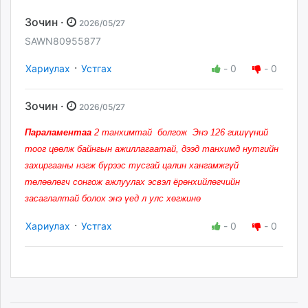
Зочин ·
2026/05/27
SAWN80955877
·
Хариулах
Устгах
-
0
-
0
Зочин ·
2026/05/27
Параламентаа
2 танхимтай болгож Энэ 126 гишүүний
тоог цөөлж байнгын ажиллагаатай, дээд танхимд нутгийн
захиргааны нэгж бүрээс тусгай цалин хангамжгүй
төлөөлөгч сонгож ажлуулах эсвэл ёрөнхийлөгчийн
засаглалтай болох энэ үед л улс хөгжинө
·
Хариулах
Устгах
-
0
-
0