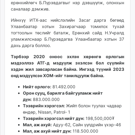
ерөнхийлөгч Б.Пүрэвдагвыг нэр дэвшүүлж, олонхын
unuudur.mn
саналаар дэмжив.
isee.mn
Ийнхүү ИТХ-аас нийслэлийн Засаг дарга бөгөөд
mglradio.com
Улаанбаатар хотын Захирагчаар томилох тухай
fact.mn
тогтоолын төслийг баталж, Ерөнхий сайд Н.Учралд
itoim.mn
уламжилснаар Б.Пүрэвдагва Улаанбаатар хотын 37
tumen.mn
дахь дарга боллоо.
shuum.mn
Тэрбээр 2020 оноос эхлэн хөрөнгө орлогын
times.mn
мэдээллээ АТГ-д мэдүүлж эхэлсэн бол сүүлийн
tvmongolia.mn
хэдэн жил завсарласан байна. Ингээд түүний 2023
mass.mn
онд мэдүүлсэн ХОМ-ийг танилцуулж байна.
unegui.mn
Нийт орлого:
81.492.000
assa.mn
Орон сууц, барилга байгууламж нийт
toim.mn
дүн:
883.000.000
tac.mn
Тээврийн хэрэгсэл:
Жийп болон туулах чадвар
paparazzi.mn
өндөр, Nissan, Patrol- 1
unread.today
Тээврийн хэрэгсэл нийт дүн:
198,500,000₮
Мал, аж ахуй:
Адуу-62, Сайн үүлдрийн үхэр-46
Мал, аж ахуй нийт дүн:
118.500.000