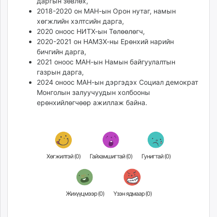
даргын зөвлөх,
2018-2020 он МАН-ын Орон нутаг, намын
хөгжлийн хэлтсийн дарга,
2020 оноос НИТХ-ын Төлөөлөгч,
2020-2021 он НАМЗХ-ны Ерөнхий нарийн
бичгийн дарга,
2021 оноос МАН-ын Намын байгуулалтын
газрын дарга,
2024 оноос МАН-ын дэргэдэх Социал демократ
Монголын залуучуудын холбооны
ерөнхийлөгчөөр ажиллаж байна.
Хөгжилтэй (
0
)
Гайхамшигтай (
0
)
Гунигтай (
0
)
Жихүүцмээр (
0
)
Үзэн ядмаар (
0
)