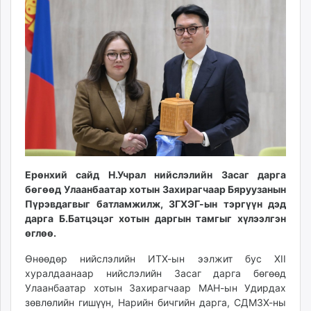
17:33:23
00:12:41
ikon.mn
mnb.mn
Livetv.mn
Eguur.mn
24tsag.mn
shuud.mn
eagle.mn
ergelt.mn
zarig.mn
today.mn
Ерөнхий сайд Н.Учрал нийслэлийн Засаг дарга
zuv.mn
бөгөөд Улаанбаатар хотын Захирагчаар Бяруузанын
mminfo.mn
Пүрэвдагвыг батламжилж, ЗГХЭГ-ын тэргүүн дэд
дарга Б.Батцэцэг хотын даргын тамгыг хүлээлгэн
ugluu.mn
өглөө.
urlag.mn
unen.mn
Өнөөдөр нийслэлийн ИТХ-ын ээлжит бус XII
asu.mn
хуралдаанаар нийслэлийн Засаг дарга бөгөөд
Улаанбаатар хотын Захирагчаар МАН-ын Удирдах
shudarga.mn
зөвлөлийн гишүүн, Нарийн бичгийн дарга, СДМЗХ-ны
shuurhai.mn