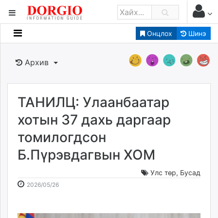
Онцлох
Шинэ
Мэдээллийн
Зар мэдээллийн
Архив
Банк санхүү
Бизнес ААН
Төрийн
ТАНИЛЦ: Улаанбаатар
Нийслэлийн
хотын 37 дахь даргаар
томилогдсон
dorgio.mn
Б.Пүрэвдагвын ХОМ
Gogo.mn
caak.mn
Улс төр
,
Бусад
news.mn
2026-
2026-
2026/05/26
zindaa.mn
05-
08-
Baabar.mn
26
08
tovch.mn