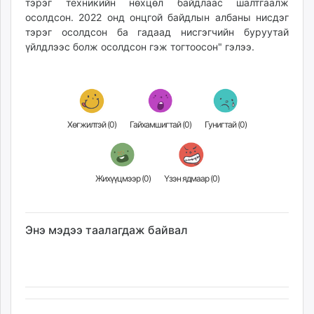
тэрэг техникийн нөхцөл байдлаас шалтгаалж
unuudur.mn
осолдсон. 2022 онд онцгой байдлын албаны нисдэг
isee.mn
тэрэг осолдсон ба гадаад нисгэгчийн буруутай
үйлдлээс болж осолдсон гэж тогтоосон" гэлээ.
mglradio.com
fact.mn
itoim.mn
tumen.mn
shuum.mn
Хөгжилтэй (
0
)
Гайхамшигтай (
0
)
Гунигтай (
0
)
times.mn
tvmongolia.mn
mass.mn
Жихүүцмээр (
0
)
Үзэн ядмаар (
0
)
unegui.mn
assa.mn
toim.mn
Энэ мэдээ таалагдаж байвал
tac.mn
paparazzi.mn
unread.today