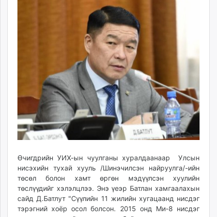
10:53:46
06:08:04
ikon.mn
mnb.mn
Livetv.mn
Eguur.mn
24tsag.mn
shuud.mn
eagle.mn
ergelt.mn
zarig.mn
today.mn
zuv.mn
mminfo.mn
ugluu.mn
Өчигдрийн УИХ-ын чуулганы хуралдаанаар Улсын
urlag.mn
нисэхийн тухай хууль /Шинэчилсэн найруулга/-ийн
unen.mn
төсөл болон хамт өргөн мэдүүлсэн хуулийн
төслүүдийг хэлэлцлээ. Энэ үеэр Батлан хамгаалахын
asu.mn
сайд Д.Батлут "Сүүлийн 11 жилийн хугацаанд нисдэг
shudarga.mn
тэрэгний хоёр осол болсон. 2015 онд Ми-8 нисдэг
shuurhai.mn