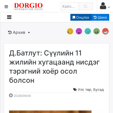
Онцлох
Шинэ
Мэдээллийн
Зар мэдээллийн
Архив
Банк санхүү
Бизнес ААН
Төрийн
Д.Батлут: Сүүлийн 11
Нийслэлийн
жилийн хугацаанд нисдэг
тэрэгний хоёр осол
dorgio.mn
болсон
Gogo.mn
caak.mn
Улс төр
,
Бусад
news.mn
2026-
2026-
2026/06/06
zindaa.mn
06-
08-
Baabar.mn
06
07
tovch.mn