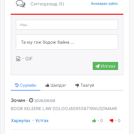
Сэтгэгдэлүүд (5)
Анхаарах зүйлс
·
GIF
Илгээх
Сүүлийн
Шилдэг
Таагүй
Зочин ·
2026/06/08
BOOB XELEERE LAW DOLOOJ80955877ANUSDMAAR
·
Хариулах
Устгах
-
0
-
0