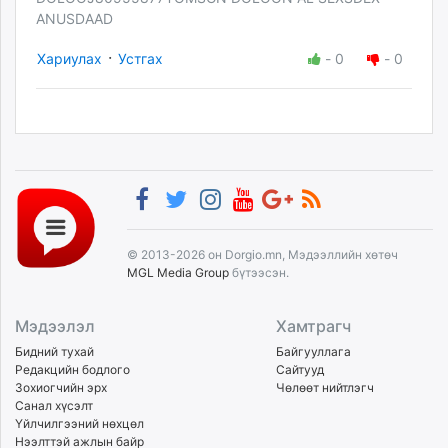
ANUSDAAD
·
Хариулах
Устгах
-
0
-
0
© 2013-2026 он Dorgio.mn, Мэдээллийн хөтөч
MGL Media Group
бүтээсэн.
Мэдээлэл
Хамтрагч
Бидний тухай
Байгууллага
Редакцийн бодлого
Сайтууд
Зохиогчийн эрх
Чөлөөт нийтлэгч
Санал хүсэлт
Үйлчилгээний нөхцөл
Нээлттэй ажлын байр