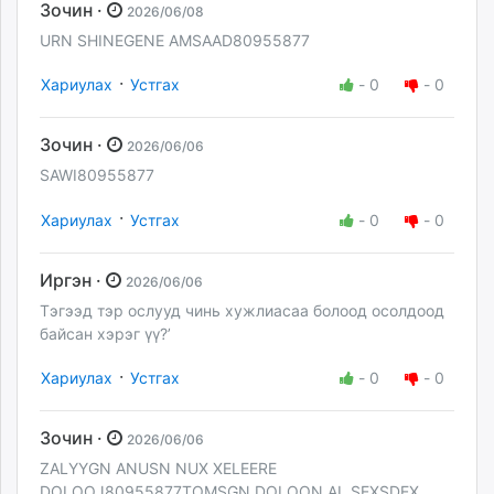
Зочин ·
2026/06/08
URN SHINEGENE AMSAAD80955877
·
Хариулах
Устгах
-
0
-
0
Зочин ·
2026/06/06
SAWI80955877
·
Хариулах
Устгах
-
0
-
0
Иргэн ·
2026/06/06
Тэгээд тэр ослууд чинь хужлиасаа болоод осолдоод
байсан хэрэг үү?’
·
Хариулах
Устгах
-
0
-
0
Зочин ·
2026/06/06
ZALYYGN ANUSN NUX XELEERE
DOLOOJ80955877TOMSGN DOLOON AL SEXSDEX