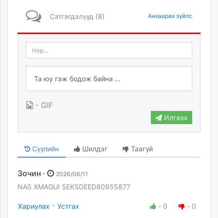
Сэтгэгдэлүүд (8)
Анхаарах зүйлс
·
GIF
Илгээх
Сүүлийн
Шилдэг
Таагүй
Зочин ·
2026/06/11
NAS XMAGUI SEKSDEED80955877
·
Хариулах
Устгах
-
0
-
0