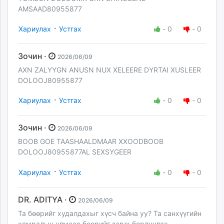
AMSAAD80955877
·
Хариулах
Устгах
-
0
-
0
Зочин ·
2026/06/09
AXN ZALYYGN ANUSN NUX XELEERE DYRTAI XUSLEER
DOLOOJ80955877
·
Хариулах
Устгах
-
0
-
0
Зочин ·
2026/06/09
BOOB GOE TAASHAALDMAAR XXOODBOOB
DOLOOJ80955877AL SEXSYGEER
·
Хариулах
Устгах
-
0
-
0
DR. ADITYA ·
2026/06/09
Та бөөрийг худалдахыг хүсч байна уу? Та санхүүгийн
хямралын улмаас бөөрийг зарж борлуулах