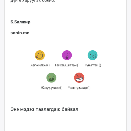
дүн л харуулах болно.
Б.Балжир
sonin.mn
Хөгжилтэй (
)
Гайхамшигтай (
)
Гунигтай (
)
Жихүүцмээр (
)
Үзэн ядмаар (
1
)
Энэ мэдээ таалагдаж байвал