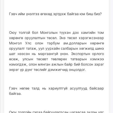
unuudur.mn
isee.mn
Гэвч ийм үнэлгээ өгөхөд эртдэж байгаа юм биш биз?
mglradio.com
fact.mn
itoim.mn
Оюу толгой бол Монголын түүхэн дэх хамгийн том
tumen.mn
хөрөнгө оруулалтын төсөл. Энэ төсөл хэрэгжсэнээр
shuum.mn
Монгол Улс олон тэрбум ам.долларын хөрөнгө
оруулалт татаж, уул уурхайн салбарын хөгжилд шинэ
times.mn
шат нээсэн нь маргаангүй үнэн. Экспортын орлого
tvmongolia.mn
өсөж, улсын төсөвт төвлөрөх татварын хэмжээ
mass.mn
нэмэгдэж, олон мянган ажлын байр бий болсон зэрэг
unegui.mn
эерэг үр дүнг төслийг дэмжигчид онцолдог.
assa.mn
toim.mn
tac.mn
Гэвч нөгөө талд нь хариултгүй асуултууд байсаар
paparazzi.mn
байгаа.
unread.today
Оюу толгойн гэрээ байгуулагдсан цагаасаа эхлэн улс