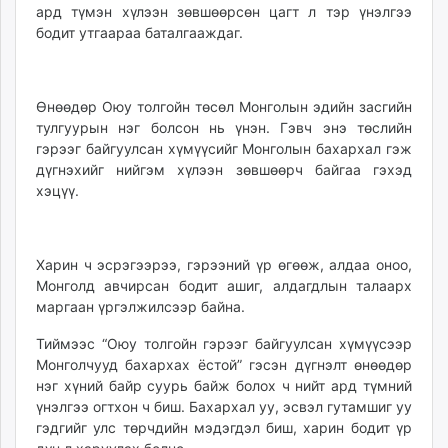
ард түмэн хүлээн зөвшөөрсөн цагт л тэр үнэлгээ
бодит утгаараа баталгааждаг.
Өнөөдөр Оюу толгойн төсөл Монголын эдийн засгийн
тулгуурын нэг болсон нь үнэн. Гэвч энэ төслийн
гэрээг байгуулсан хүмүүсийг Монголын бахархал гэж
дүгнэхийг нийгэм хүлээн зөвшөөрч байгаа гэхэд
хэцүү.
Харин ч эсрэгээрээ, гэрээний үр өгөөж, алдаа оноо,
Монголд авчирсан бодит ашиг, алдагдлын талаарх
маргаан үргэлжилсээр байна.
Тиймээс “Оюу толгойн гэрээг байгуулсан хүмүүсээр
Монголчууд бахархах ёстой” гэсэн дүгнэлт өнөөдөр
нэг хүний байр суурь байж болох ч нийт ард түмний
үнэлгээ огтхон ч биш. Бахархал уу, эсвэл гутамшиг уу
гэдгийг улс төрчдийн мэдэгдэл биш, харин бодит үр