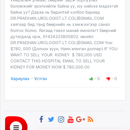
боломжийг эрэлхийлж байна уу, юу хийхээ мэдэхгүй
байна уу? Дараа нь бидэнтэй холбоо бариад
DR.PRADHAN.UROLOGIST.LT.COL@GMAIL.COM
хаягаар бид танд бөөрнийх нь хэмжээгээр санал
болгох болно. Яагаад гэвэл манай эмнэлэгт бөөрний
дутагдалд орж, 91424323800802. имэйл:
DR.PRADHAN.UROLOGIST.LT.COL@GMAIL.COM
Yнэ:
$780, 000 (Долоон зуун, Наян мянган доллар) IF YOU
WANT TO SELL YOUR KIDNEY $ 780,000 USD
CONTACT THIS HOSPITAL EMAIL TO SELL YOUR
KIDNEY FOR MONEY NOW $ 780,000.00
·
Хариулах
Устгах
-
0
-
0