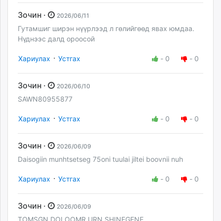
Зочин ·
2026/06/11
Гутамшиг ширэн нүүрлээд л гөлийгөөд явах юмдаа.
Нүднээс далд ороосой
·
Хариулах
Устгах
-
0
-
0
Зочин ·
2026/06/10
SAWN80955877
·
Хариулах
Устгах
-
0
-
0
Зочин ·
2026/06/09
Daisogiin munhtsetseg 75oni tuulai jiltei boovnii nuh
·
Хариулах
Устгах
-
0
-
0
Зочин ·
2026/06/09
TOMSGN DOLOOMR URN SHINEGENE