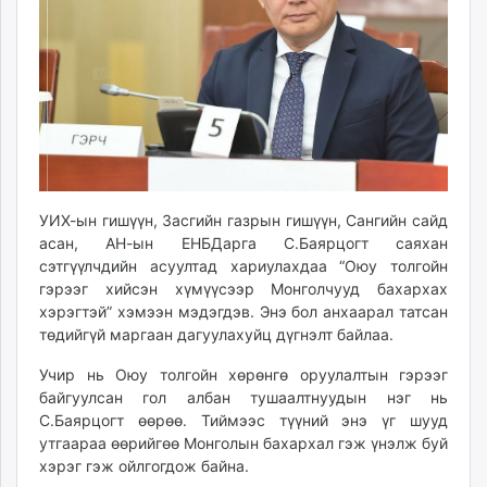
ikon.mn
mnb.mn
Livetv.mn
Eguur.mn
24tsag.mn
shuud.mn
eagle.mn
ergelt.mn
УИХ-ын гишүүн, Засгийн газрын гишүүн, Сангийн сайд
zarig.mn
асан, АН-ын ЕНБДарга С.Баярцогт саяхан
today.mn
сэтгүүлчдийн асуултад хариулахдаа “Оюу толгойн
гэрээг хийсэн хүмүүсээр Монголчууд бахархах
zuv.mn
хэрэгтэй” хэмээн мэдэгдэв. Энэ бол анхаарал татсан
mminfo.mn
төдийгүй маргаан дагуулахуйц дүгнэлт байлаа.
ugluu.mn
urlag.mn
Учир нь Оюу толгойн хөрөнгө оруулалтын гэрээг
байгуулсан гол албан тушаалтнуудын нэг нь
unen.mn
С.Баярцогт өөрөө. Тиймээс түүний энэ үг шууд
asu.mn
утгаараа өөрийгөө Монголын бахархал гэж үнэлж буй
shudarga.mn
хэрэг гэж ойлгогдож байна.
shuurhai.mn