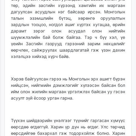
төр, эдийн засгийн хүрээнд хамгийн их маргаан
дагуулсан асуудлын нэг байсаар ирсэн. Монголын
талын эзэмшлийн бүтэц, хөрөнгө оруулалтын
зардлын тооцоо, ногдол ашиг хүртэх хугацаа, өрийн
дарамт зэрэг олон асуудал олон нийтийн
шүүмжлэлийн бай болж байгаа. Тэр ч бүү хэл, үе
үеийн Засгийн газрууд гэрээний зарим нөхцөлийг
өөрчлөх, сайжруулах шаардлагатай гэж үзэн дахин
хэлэлцээ хийхэд хүрч байв.
Хэрэв байгуулсан гэрээ нь Монголын эрх ашигт бүрэн
нийцсэн, нийгмийн дэмжлэгийг хүлээсэн байсан бол
ийм олон жилийн маргаан үргэлжлэх байсан уу гэсэн
асуулт зүй ёсоор урган гарна.
Түүхэн шийдвэрийн үнэлгээг түүнийг гаргасан хүмүүс
өөрсдөө өгдөггүй. Харин үр дүн нь өгдөг. Улс төрчид
өөрсдийгөө бахархал гэж тодорхойлж болно. Харин