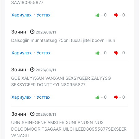
SAWI80955877
·
Хариулах
Устгах
-
0
-
0
Зочин ·
2026/06/11
Daisogiin munhtsetseg 75oni tuulai jiltei boovnii nuh
·
Хариулах
Устгах
-
0
-
0
Зочин ·
2026/06/11
GOE XALYYXAN VANXANI SEXSYGEER ZALYYSG
SEKSYGEER DONTTYYLN80955877
·
Хариулах
Устгах
-
0
-
0
Зочин ·
2026/06/11
URN SHINEGENE AMSI ER XUNI ANUSN NUX
DOLOOMOOR TSAGAAR UILCHLEED80955877SEXSEER
VANAGLI