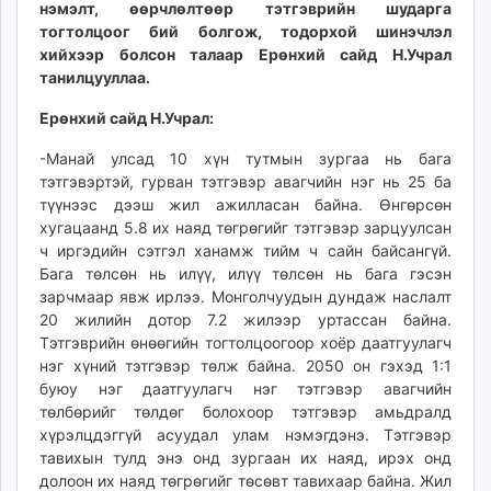
нэмэлт, өөрчлөлтөөр тэтгэврийн шударга
unuudur.mn
тогтолцоог бий болгож, тодорхой шинэчлэл
isee.mn
хийхээр болсон талаар Ерөнхий сайд Н.Учрал
mglradio.com
танилцууллаа.
fact.mn
Ерөнхий сайд Н.Учрал:
itoim.mn
tumen.mn
-Манай улсад 10 хүн тутмын зургаа нь бага
тэтгэвэртэй, гурван тэтгэвэр авагчийн нэг нь 25 ба
shuum.mn
түүнээс дээш жил ажилласан байна. Өнгөрсөн
times.mn
хугацаанд 5.8 их наяд төгрөгийг тэтгэвэр зарцуулсан
tvmongolia.mn
ч иргэдийн сэтгэл ханамж тийм ч сайн байсангүй.
mass.mn
Бага төлсөн нь илүү, илүү төлсөн нь бага гэсэн
unegui.mn
зарчмаар явж ирлээ. Монголчуудын дундаж наслалт
20 жилийн дотор 7.2 жилээр уртассан байна.
assa.mn
Тэтгэврийн өнөөгийн тогтолцоогоор хоёр даатгуулагч
toim.mn
нэг хүний тэтгэвэр төлж байна. 2050 он гэхэд 1:1
tac.mn
буюу нэг даатгуулагч нэг тэтгэвэр авагчийн
paparazzi.mn
төлбөрийг төлдөг болохоор тэтгэвэр амьдралд
unread.today
хүрэлцдэггүй асуудал улам нэмэгдэнэ. Тэтгэвэр
тавихын тулд энэ онд зургаан их наяд, ирэх онд
долоон их наяд төгрөгийг төсөвт тавихаар байна. Жил