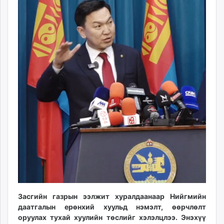
ikon.mn
mnb.mn
Livetv.mn
Eguur.mn
24tsag.mn
shuud.mn
eagle.mn
ergelt.mn
zarig.mn
today.mn
zuv.mn
mminfo.mn
ugluu.mn
urlag.mn
unen.mn
asu.mn
Засгийн газрын ээлжит хуралдаанаар Нийгмийн
даатгалын ерөнхий хуульд нэмэлт, өөрчлөлт
shudarga.mn
оруулах тухай хуулийн төслийг хэлэлцлээ. Энэхүү
shuurhai.mn