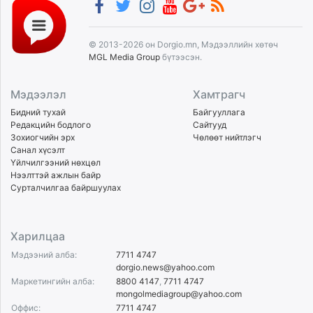
© 2013-2026 он Dorgio.mn, Мэдээллийн хөтөч
MGL Media Group
бүтээсэн.
Мэдээлэл
Хамтрагч
Бидний тухай
Байгууллага
Редакцийн бодлого
Сайтууд
Зохиогчийн эрх
Чөлөөт нийтлэгч
Санал хүсэлт
Үйлчилгээний нөхцөл
Нээлттэй ажлын байр
Сурталчилгаа байршуулах
Харилцаа
Мэдээний алба:
7711 4747
dorgio.news@yahoo.com
Маркетингийн алба:
8800 4147
,
7711 4747
mongolmediagroup@yahoo.com
Оффис:
7711 4747