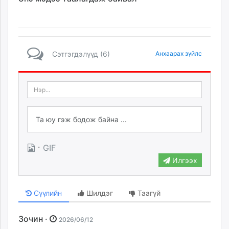
Сэтгэгдэлүүд (6)
Анхаарах зүйлс
·
GIF
Илгээх
Сүүлийн
Шилдэг
Таагүй
Зочин ·
2026/06/12