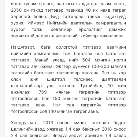
ирэх тусам орлого, зарлагын алдагдал улам өсөж,
2050 он гэхэд тэтгэвэр тавихад 40 их наяд төгрөг
хэрэгтэй болно. Бид тэтгэврээ тавьж чадахгүйд
хүрнэ. Иймээс Нийгмийн даатгалын хамрагдалтын
хүрээг тэлж, хөдөлмөр эрхлэлтийг дэмжих
зорилготой дараах шинэчлэлийг хийхээр төлөвлөсөн.
Нэгдүгээрт, бага орлоготой тэтгэвэр авагчийн
нийгмийн хамгааллын том баталгаа бол баталгаат
тэтгэвэр. Манай улсад нийт 504 мянган иргэн
тэтгэвэр авч байна. Эдгээр хүмүүст 100-300 мянган
төгрөгийн баталгаат тэтгэврээр хангана. Энэ нь хэр
олон жил шимтгэл төлснөөс шалтгаалан
шатлалтайгаар үнэ тогтоно. Тухайлбал, 10 жил
ажиллаж 769 мянган төгрөгийн тэтгэвэр
тогтоолгосон бол 150 мянган төгрөгийн баталгаат
тэтгэвэр авна. Нэг сая төгрөгийн тэтгэвэр
тогтоолгосон бол 140 мянган төгрөг авна.
Хоёрдугаарт, 2013 оноос өмнөх тэтгэвэр бодох
цалингийн дээд хязгаар 1.4 сая байсныг 2018 оноос
2.4 сая болгосон. Энэхүү зөрүүг арилгаж 1.4 саяас