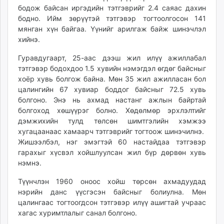
бодож байсан иргэдийн тэтгэврийг 2.4 саяас дахин
бодно. Ийм зөрүүтэй тэтгэвэр тогтоолгосон 141
мянган хүн байгаа. Үүнийг арилгаж байж шинэчлэл
хийнэ.
Гуравдугаарт, 25-аас дээш жил илүү ажиллабал
тэтгэвэр бодохдоо 1.5 хувийн нэмэгдэл өгдөг байсныг
хоёр хувь болгож байна. Мөн 35 жил ажилласан бол
цалингийн 67 хувиар боддог байсныг 72.5 хувь
болгоно. Энэ нь ахмад настанг ажлын байртай
болгоход хөшүүрэг болно. Хөдөлмөр эрхлэлтийг
дэмжихийн тулд төлсөн шимтгэлийн хэмжээ
хугацаанаас хамаарч тэтгэврийг тогтоож шинэчилнэ.
Жишээлбэл, нэг эмэгтэй 60 настайдаа тэтгэвэр
гарахыг хүсвэл хойшлуулсан жил бүр дөрвөн хувь
нэмнэ.
Түүнчлэн 1960 оноос хойш төрсөн ахмадуудад
нэрийн данс үүсгэсэн байсныг болиулна. Мөн
цалингаас тогтоогдсон тэтгэвэр илүү ашигтай учраас
хагас хуримтлалыг санал болгоно.