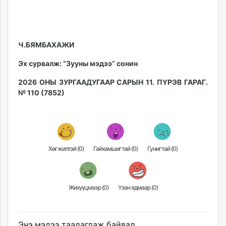
Ч.БЯМБАХАЖИ
Эх сурвалж: “Зууны мэдээ” сонин
2026 ОНЫ ЗУРГААДУГААР САРЫН 11. ПҮРЭВ ГАРАГ.
№ 110 (7852)
Хөгжилтэй (
0
)
Гайхамшигтай (
0
)
Гунигтай (
0
)
Жихүүцмээр (
0
)
Үзэн ядмаар (
0
)
Энэ мэдээ таалагдаж байвал