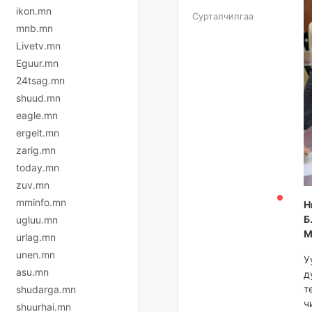
ikon.mn
Сурталчилгаа
mnb.mn
Livetv.mn
Eguur.mn
24tsag.mn
shuud.mn
eagle.mn
ergelt.mn
zarig.mn
today.mn
zuv.mn
mminfo.mn
Н
Б
ugluu.mn
М
urlag.mn
unen.mn
У
asu.mn
д
т
shudarga.mn
ч
shuurhai.mn