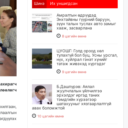
Шинэ
Их уншигдсан
Амралтын өдрүүдэд
Энхтайвны гүүрний баруун,
зүүн талын туслах авто замыг
хааж, засварлана
8 цагийн өмнө
ЦУОШГ: Голд ороод хөл
тулахгүй бол буц. Усны урсгал,
нүх, хуйлрал гэнэт хүнийг
татаж живэхэд хүргэдэг
9 цагийн өмнө
ахирагч
Б.Дашпүрэв: Аялал
лөөлөгч
жуулчлалын үйлчилгээ
эрхэлдэг иргэд таних
тэмдгийн хүрээгээр
шатахууныг хязгаарлалтгүй
хилгаан,
авах боломжтой
улаалгын
10 цагийн өмнө
эгдүүлэх