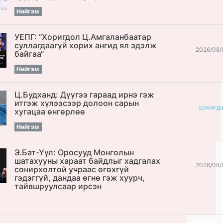
Нийгэм
УЕПГ: “Хоригдол Ц.Амгаланбаатар
cуллагдаагүй хорих ангид ял эдэлж
2026/08/
байгаа“
Нийгэм
Ц.Будханд: Дүүгээ гараад ирнэ гэж
итгэж хүлээсээр долоон сарын
уржигд
хугацаа өнгөрлөө
Нийгэм
Э.Бат-Үүл: Оросууд Монголын
шатахууны хараат байдлыг хадгалах
2026/08/
сонирхолтой учраас өгөхгүй
гэдэггүй, дандаа өгнө гэж хуурч,
тайвшруулсаар ирсэн