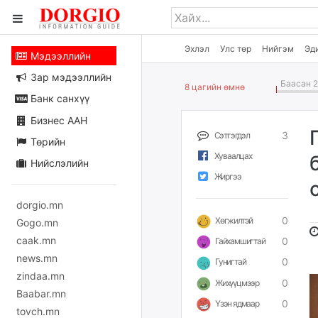
Эхлэл
Улс төр
Нийгэм
Эд
Мэдээллийн
Зар мэдээллийн
Баасан 2
8 цагийн өмнө
Банк санхүү
Бизнес ААН
3
Сэтгэгдэл
Төрийн
Хуваалцах
Нийслэлийн
Жиргээ
dorgio.mn
0
Хөгжилтэй
Gogo.mn
caak.mn
0
Гайхамшигтай
news.mn
0
Гунигтай
zindaa.mn
0
Жихүүцмээр
Baabar.mn
0
Үзэн ядмаар
tovch.mn