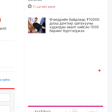
11 цагийн өмнө
Өчигдрийн байдлаар ₮10000
доош дүнгээр шатахууны
худалдан авалт хийсэн 1500
р (
0
)
баримт бүртгэгджээ
12 цагийн өмнө
Шатахуун олголтыг 50,000
төгрөгөөр хязгаарласныг
нэмэгдүүлж 100,000 төгрөгт
хүргэхээр судалж байгаа
12 цагийн өмнө
х зүйлс
Ц.Сандаг-Очир: COP17 ба
COP31 хурлын уялдаа нь
Риогийн гурван конвенцын
нэгдсэн хэрэгжилтийг ахиулах
чухал алхам болно
13 цагийн өмнө