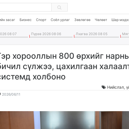
ийн засаг
Бизнес
Спорт
Соёл урлаг
Зөвлөгөө
Чөлөөт
Шар мэдэ
026 08 07
Пүрэв 2026 08 06
Лхагва 2026 08 05
Мягм
Гэр хорооллын 800 өрхийг нарн
бичил сүлжээ, цахилгаан халаал
системд холбоно
Нийслэл
,
ү
2026-
2026-
2026/06/11
06-
08-
11
08
17:26:11
00:14:53