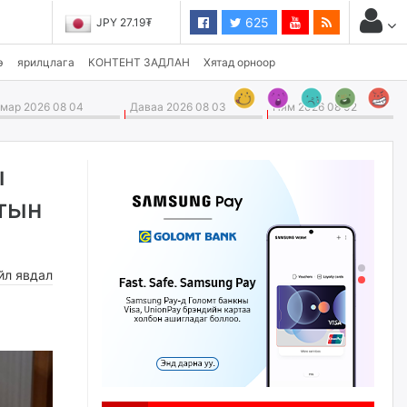
625
JPY 27.19₮
э
ярилцлага
КОНТЕНТ ЗАДЛАН
Хятад орноор
ар 2026 08 04
Даваа 2026 08 03
Ням 2026 08 02
ы
тын
йл явдал