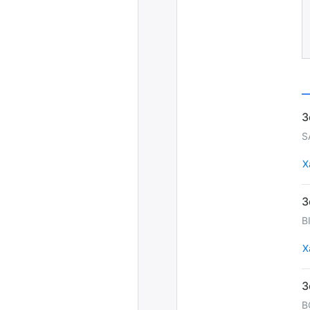
S
Х
B
Х
B