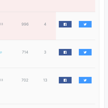
үйлчилгээний ажилтнуудын
ХАРИЛЦАА хандлагатай
холбоотой ГОМДОЛ их байгааг
дурдлаа
өчигдѳр
996
4
03
Бариста хийх нь залуусын
дунд яагаад трэнд болов
өчигдѳр
714
3
ар
Өмгөөлөгч Б.Оюунбилэг:
"Урьхан" Б.Чинбат гэж хүн
бизнес хамтрагчаа гүтгэж
хууль хяналтын байгууллагаар
шалгуулж, торны цаана
суулгана гэх мэтээр дарамталдаг
702
13
03
өчигдѳр
Д.Амарбаясгалан:
Шатахууныхаа 97 хувийг нэг
улсаас авдаг хараат байдлаа
зогсоож, Арабын орнуудаас