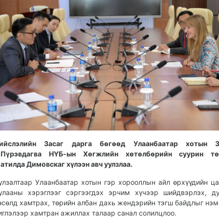
ийслэлийн Засаг дарга бөгөөд Улаанбаатар хотын З
.Пүрэвдагва НҮБ-ын Хөгжлийн хөтөлбөрийн суурин тө
атилда Димовскаг хүлээн авч уулзлаа.
улзалтаар Улаанбаатар хотын гэр хорооллын айл өрхүүдийн ца
улааны хэрэглээг сэргээгдэх эрчим хүчээр шийдвэрлэх, д
өсөлд хамтрах, төрийн албан дахь жендэрийн тэгш байдлыг нэм
иглэлээр хамтран ажиллах талаар санал солилцлоо.