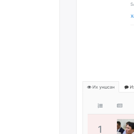
S
Х
Их уншсан
Их
1