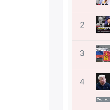
2
3
4
Улс төр