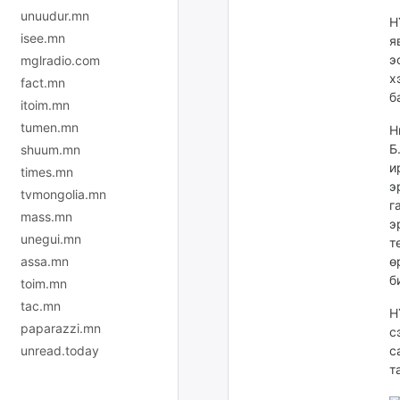
unuudur.mn
Н
isee.mn
я
э
mglradio.com
х
fact.mn
б
itoim.mn
tumen.mn
Н
Б
shuum.mn
и
times.mn
э
tvmongolia.mn
г
mass.mn
э
unegui.mn
т
ө
assa.mn
б
toim.mn
tac.mn
Н
paparazzi.mn
с
с
unread.today
т