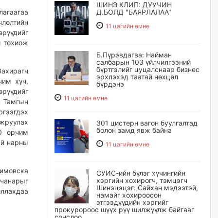
ШИНЭ КЛИП: ДУУЧИН
лагаагаа
Д.БОЛД "БАЯРЛАЛАА"
члөлтийн
11 цагийн өмнө
өрүүдийг
й тохиож
Б.Пүрэвдагва: Найман
салбарын 103 үйлчилгээний
бүртгэлийг цуцалснаар бизнес
ахирагч
эрхлэхэд таатай нөхцөл
чим хүч,
бүрдэнэ
рүүдийг
11 цагийн өмнө
н Тамгын
ргээгдэх
жруулах
301 цистерн вагон буулгалтад
болон замд явж байна
00 орчим
ай нарны
11 цагийн өмнө
имовска
СУИС-ийн бүлэг хүчингийн
хэргийн хохирогч, тэмцэгч
 чанарыг
Шинэцэцэг: Сайхан мэдээтэй,
ллахдаа
намайг хохироосон
этгээдүүдийн хэргийг
прокуророос шүүх рүү шилжүүлж байгааг
сонслоо