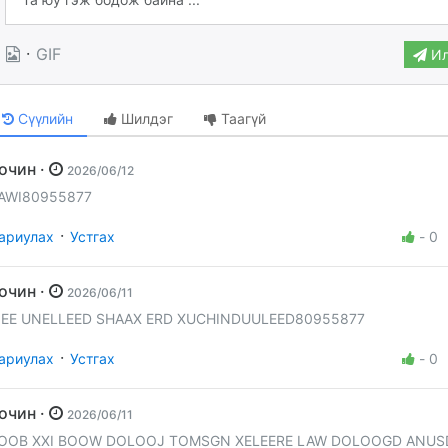
·
GIF
Ил
Сүүлийн
Шилдэг
Таагүй
Зочин ·
2026/06/12
AWI80955877
·
ариулах
Устгах
-
0
Зочин ·
2026/06/11
IEE UNELLEED SHAAX ERD XUCHINDUULEED80955877
·
ариулах
Устгах
-
0
Зочин ·
2026/06/11
OOB XXI BOOW DOLOOJ TOMSGN XELEERE LAW DOLOOGD ANU