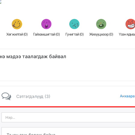
Хөгжилтэй (
0
)
Гайхамшигтай (
0
)
Гунигтай (
0
)
Жихүүцмээр (
0
)
Үзэн ядмаа
нэ мэдээ таалагдаж байвал
Сэтгэгдэлүүд (3)
Анхаара