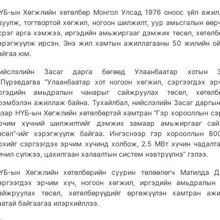
ҮБ-ын Хөгжлийн хөтөлбөр Монгол Улсад 1976 оноос үйл ажил
вуулж, тогтвортой хөгжил, ногоон шилжилт, уур амьсгалын өөр
срэг арга хэмжээ, иргэдийн амьжиргааг дэмжих төсөл, хөтөлб
эрэгжүүлж ирсэн. Энэ жил хамтын ажиллагааны 50 жилийн о
айгаа юм.
ийслэлийн Засаг дарга бөгөөд Улаанбаатар хотын З
.Пүрэвдагва “Улаанбаатар хот ногоон хөгжил, сэргээгдэх эр
ргэдийн амьдралын чанарыг сайжруулах төсөл, хөтөлбө
рэмбэлэн ажиллаж байна. Тухайлбал, нийслэлийн Засаг даргы
азар НҮБ-ын Хөгжлийн хөтөлбөртэй хамтран “Гэр хорооллын сэ
рчим хүчний шилжилтийг дэмжих замаар амьжиргааг сай
өсөл”-ийг хэрэгжүүлж байгаа. Ингэснээр гэр хорооллын 8
рхийг сэргээгдэх эрчим хүчинд холбож, 2.5 МВт хүчин чадалт
ичил сүлжээ, цахилгаан халаалтын систем нэвтрүүлнэ” гэлээ.
ҮБ-ын Хөгжлийн хөтөлбөрийн суурин төлөөлөгч Матилда Д
эргээгдэх эрчим хүч, ногоон хөгжил, иргэдийн амьдралын
айжруулах төсөл, хөтөлбөрүүдийг өргөжүүлэн хамтран ажи
аатай байгаагаа илэрхийллээ.