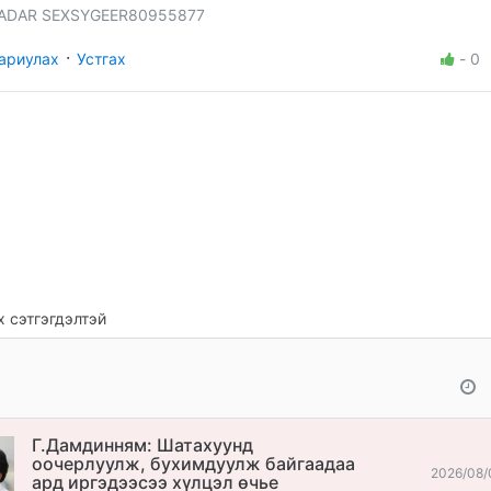
ADAR SEXSYGEER80955877
·
ариулах
Устгах
-
0
 сэтгэгдэлтэй
Г.Дамдинням: Шатахуунд
оочерлуулж, бухимдуулж байгаадаа
2026/08/
ард иргэдээсээ хүлцэл өчье