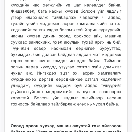
хүүхдийн нас хөгжлийн үе шат нөлөөлдөг байна.
Жишээлбэл, бага насны хүүхэд болсон үйл явдлыг
үгээр илэрхийлж тайлбарлаж чадахгүй ч айдас,
тухайн үеийн мэдрэмж, асран хамгаалагчийн сэтгэл
хөдлөлийг санаж үлдэх боломжтой. Харин сургуулийн
насны хүүхэд дахин осолд орохоос айх, машинд
суухаас зайлсхийх, үхэл аюулын тухай ярих нь бий.
Түүнчлэн өсвөр насныхан өөрийгөө буруутгах,
бухимдах, бие даасан байдлаа алдсан мэт мэдрэмж
төрөх зэрэг шинж тэмдэг илэрдэг байна. Тиймээс
ослын дараа хүүхдэд үзүүлэх сэтгэл зүйн дэмжлэг
чухал аж. Ингэхдээ эцэг эх, асран хамгаалагч
хүүхдийнхээ дэргэд өөрсдийнхөө сэтгэл хөдлөлийг
удирдаж, хүүхдийн мэдэрч буй айдас түшүүрийг
үгүйсгэхгүйгээр мэдрэмжийг нь хүлээн зөвшөөрөх
хэрэгтэй. Болсон үйл явдлыг энгийнээр насанд
тохирсон байдлаар тайлбарлаж өгөх нь чухал байна.
Осолд орсон хүүхэд машин аюултай гэж ойлгосон
байгаа үед “Эргэнд тойронд байгаа хүмүүс чамайг