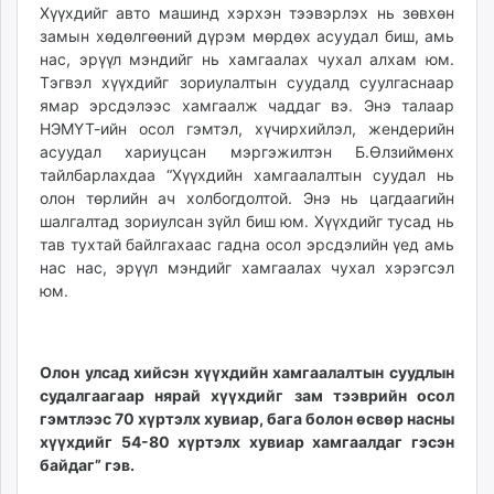
Хүүхдийг авто машинд хэрхэн тээвэрлэх нь зөвхөн
замын хөдөлгөөний дүрэм мөрдөх асуудал биш, амь
нас, эрүүл мэндийг нь хамгаалах чухал алхам юм.
Тэгвэл хүүхдийг зориулалтын суудалд суулгаснаар
ямар эрсдэлээс хамгаалж чаддаг вэ. Энэ талаар
НЭМҮТ-ийн осол гэмтэл, хүчирхийлэл, жендерийн
асуудал хариуцсан мэргэжилтэн Б.Өлзиймөнх
тайлбарлахдаа “Хүүхдийн хамгаалалтын суудал нь
олон төрлийн ач холбогдолтой. Энэ нь цагдаагийн
шалгалтад зориулсан зүйл биш юм. Хүүхдийг тусад нь
тав тухтай байлгахаас гадна осол эрсдэлийн үед амь
нас нас, эрүүл мэндийг хамгаалах чухал хэрэгсэл
юм.
Олон улсад хийсэн хүүхдийн хамгаалалтын суудлын
судалгаагаар нярай хүүхдийг зам тээврийн осол
гэмтлээс 70 хүртэлх хувиар, бага болон өсвөр насны
хүүхдийг 54-80 хүртэлх хувиар хамгаалдаг гэсэн
байдаг” гэв.