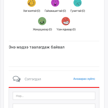
Хөгжилтэй (
0
)
Гайхамшигтай (
0
)
Гунигтай (
0
)
Жихүүцмээр (
0
)
Үзэн ядмаар (
0
)
Энэ мэдээ таалагдаж байвал
Сэтгэгдэл
Анхаарах зүйлс