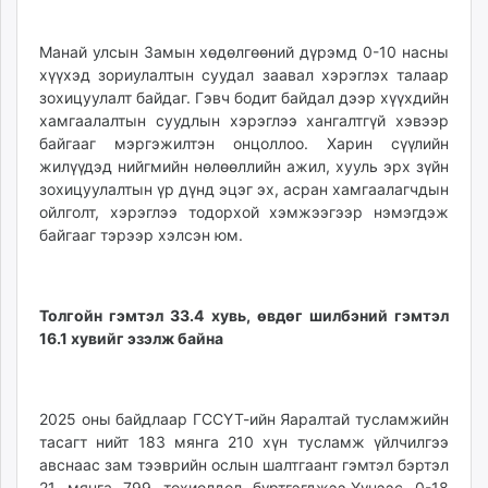
Манай улсын Замын хөдөлгөөний дүрэмд 0-10 насны
хүүхэд зориулалтын суудал заавал хэрэглэх талаар
зохицуулалт байдаг. Гэвч бодит байдал дээр хүүхдийн
хамгаалалтын суудлын хэрэглээ хангалтгүй хэвээр
байгааг мэргэжилтэн онцоллоо. Харин сүүлийн
жилүүдэд нийгмийн нөлөөллийн ажил, хууль эрх зүйн
зохицуулалтын үр дүнд эцэг эх, асран хамгаалагчдын
ойлголт, хэрэглээ тодорхой хэмжээгээр нэмэгдэж
байгааг тэрээр хэлсэн юм.
Толгойн гэмтэл 33.4 хувь, өвдөг шилбэний гэмтэл
16.1 хувийг эзэлж байна
2025 оны байдлаар ГССҮТ-ийн Яаралтай тусламжийн
тасагт нийт 183 мянга 210 хүн тусламж үйлчилгээ
авснаас зам тээврийн ослын шалтгаант гэмтэл бэртэл
21 мянга 799 тохиолдол бүртгэгджээ.Үүнээс 0-18