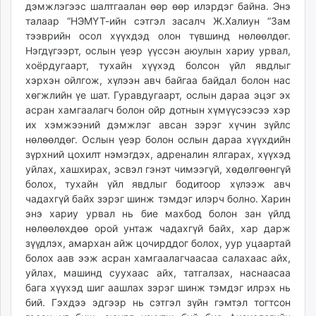
дэмжлэгээс шалтгаалан өөр өөр илэрдэг байна. Энэ
талаар “НЭМҮТ-ийн сэтгэл засалч Ж.Халиун “Зам
тээврийн осол хүүхдэд олон түвшинд нөлөөлдөг.
Нэгдүгээрт, ослын үеэр үүссэн аюулын хариу урвал,
хоёрдугаарт, тухайн хүүхэд болсон үйл явдлыг
хэрхэн ойлгож, хүлээн авч байгаа байдал болон нас
хөгжлийн үе шат. Гуравдугаарт, ослын дараа эцэг эх
асран хамгаалагч болон ойр дотнын хүмүүсээсээ хэр
их хэмжээний дэмжлэг авсан зэрэг хүчин зүйлс
нөлөөлдөг. Ослын үеэр болон ослын дараа хүүхдийн
зүрхний цохилт нэмэгдэх, адреналин ялгарах, хүүхэд
уйлах, хашхирах, эсвэл гэнэт чимээгүй, хөдөлгөөнгүй
болох, тухайн үйл явдлыг бодитоор хүлээж авч
чадахгүй байх зэрэг шинж тэмдэг илэрч болно. Харин
энэ хариу урвал нь бие махбод болон зан үйлд
нөлөөлөхдөө орой унтаж чадахгүй байх, хар дарж
зүүдлэх, амархан айж цочирддог болох, уур уцаартай
болох аав ээж асран хамгаалагчаасаа салахаас айх,
уйлах, машинд суухаас айх, татгалзах, наснаасаа
бага хүүхэд шиг аашлах зэрэг шинж тэмдэг илрэх нь
бий. Гэхдээ эдгээр нь сэтгэл зүйн гэмтэл тогтсон