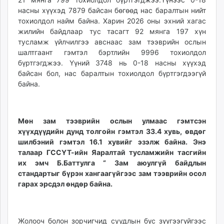
насны хүүхэд 7879 байсан бөгөөд нас баралтын нийт
тохиолдол найм байна. Харин 2026 оны эхний хагас
жилийн байдлаар тус тасагт 92 мянга 197 хүн
тусламж үйлчилгээ авснаас зам тээврийн ослын
шалтгаант гэмтэл бэртлийн 9996 тохиолдол
бүртгэгджээ. Үүний 3748 нь 0-18 насны хүүхэд
байсан бол, нас баралтын тохиолдол бүртгэгдээгүй
байна.
Мөн зам тээврийн ослын улмаас гэмтсэн
хүүхдүүдийн дунд толгойн гэмтэл 33.4 хувь, өвдөг
шилбэний гэмтэл 16.1 хувийг эзэлж байна. Энэ
талаар ГССҮТ-ийн Яаралтай тусламжийн тасгийн
их эмч Б.Баттулга “ Зам аюулгүй байдлын
стандартыг бүрэн хангаагүйгээс зам тээврийн осол
гарах эрсдэл өндөр байна.
Жолооч болон зорчигчид суудлын бүс зүүгээгүйгээс