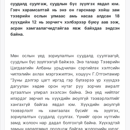
суудалд суулгаж, суудлын бүс зүүлгэх явдал юм.
Гэвч харамсалтай нь энэ он гарснаар хойш зам
тээврийн ослын улмаас амь насаа алдсан 18
хүүхдийн 12 нь зорчигч хэлбэрээр буюу аав ээж,
асран хамгаалагчидтайгаа явж байхдаа эндсэн
байна.
Мөн ослын үед зориулалтын суудалд суулгаагүй,
суудлын бүс зүүлгээгүй байжээ. Энэ талаар Тээврийн
Цагдаагийн Албаны урьдчилан сэргийлэх хэлтсийн
чиглэлийн ахлах мэргэжилтэн, хошууч Г.Отгонтамир
“Зуны дэлгэр цагт иргэд гэр бүлээрээ үр хүүхдээ
дагуулан хөдөө орон нутаг руу зорчих амралт
зугаалгын улирал эхэлсэн байна. Энэ үед нийтлэг
илэрдэг зөрчил нь хүүхдийн аюулгүй тээвэрлэлтийг
хангахгүй байгаа явдал юм. Хүүхдийн аюулгүй
тээвэрлэлт нь хамгаалах бүсийг нь зүүлгэх,
зориулалтын суудалд суулгах. Үүнийг орон нутгийн
замд жолооч нар дадал болгохгүй байна. Хүүхэдтэй
замын хөдөлгөөнд оролцож байгаа жолоочийн үүрэг,