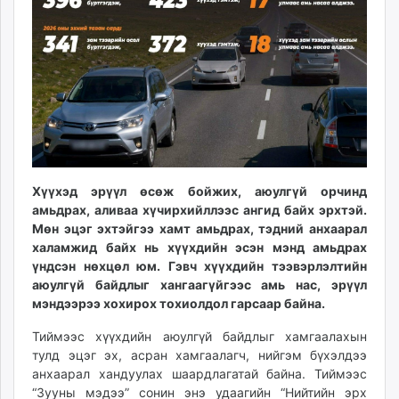
ikon.mn
mnb.mn
Livetv.mn
Eguur.mn
24tsag.mn
shuud.mn
eagle.mn
ergelt.mn
Хүүхэд эрүүл өсөж бойжих, аюулгүй орчинд
zarig.mn
амьдрах, аливаа хүчирхийллээс ангид байх эрхтэй.
today.mn
Мөн эцэг эхтэйгээ хамт амьдрах, тэдний анхаарал
zuv.mn
халамжид байх нь хүүхдийн эсэн мэнд амьдрах
mminfo.mn
үндсэн нөхцөл юм. Гэвч хүүхдийн тээвэрлэлтийн
ugluu.mn
аюулгүй байдлыг хангаагүйгээс амь нас, эрүүл
urlag.mn
мэндээрээ хохирох тохиолдол гарсаар байна.
unen.mn
Тиймээс хүүхдийн аюулгүй байдлыг хамгаалахын
asu.mn
тулд эцэг эх, асран хамгаалагч, нийгэм бүхэлдээ
shudarga.mn
анхаарал хандуулах шаардлагатай байна. Тиймээс
shuurhai.mn
“Зууны мэдээ” сонин энэ удаагийн “Нийтийн эрх