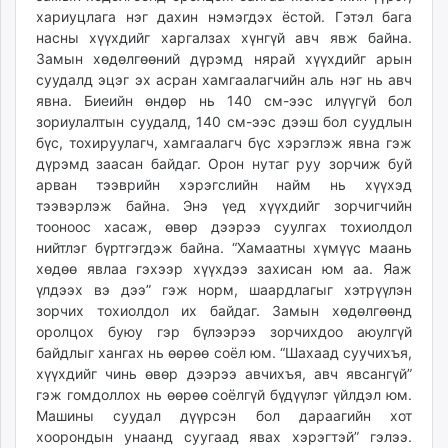
хариуцлага нэг дахин нэмэгдэх ёстой. Гэтэл бага
насны хүүхдийг харгалзах хүнгүй авч явж байна.
Замын хөдөлгөөний дүрэмд нярай хүүхдийг арын
суудалд эцэг эх асран хамгаалагчийн аль нэг нь авч
явна. Биеийн өндөр нь 140 см-ээс илүүгүй бол
зориулалтын суудалд, 140 см-ээс дээш бол суудлын
бүс, тохируулагч, хамгаалагч бүс хэрэглэж явна гэж
дүрэмд заасан байдаг. Орон нутаг руу зорчиж буй
арван тээврийн хэрэгслийн найм нь хүүхэд
тээвэрлэж байна. Энэ үед хүүхдийг зорчигчийн
тооноос хасаж, өвөр дээрээ суулгах тохиолдол
нийтлэг бүртгэгдэж байна. “Хамаатны хүмүүс маань
хөдөө явлаа гэхээр хүүхдээ захисан юм аа. Яаж
үлдээх вэ дээ” гэж норм, шаардлагыг хэтрүүлэн
зорчих тохиолдол их байдаг. Замын хөдөлгөөнд
оролцох буюу гэр бүлээрээ зорчихдоо аюулгүй
байдлыг хангах нь өөрөө соёл юм. “Шахаад суучихъя,
хүүхдийг чинь өвөр дээрээ авчихъя, авч явсангүй”
гэж гомдоллох нь өөрөө соёлгүй бүдүүлэг үйлдэл юм.
Машины суудал дүүрсэн бол дараагийн хот
хоорондын унаанд суугаад явах хэрэгтэй” гэлээ.