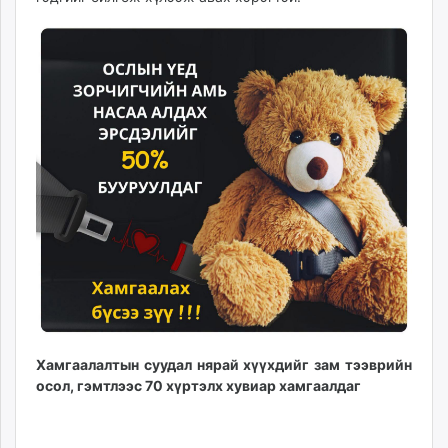
Хамгаалалтын суудал нярай хүүхдийг зам тээврийн
осол, гэмтлээс 70 хүртэлх хувиар хамгаалдаг