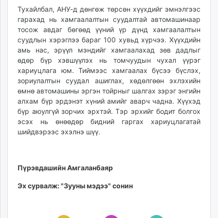
Тухайлбал, АНУ-д дөнгөж төрсөн хүүхдийг эмнэлгээс
гарахад нь хамгаалалтын суудалтай автомашинаар
тосож авдаг бөгөөд үүний үр дүнд хамгаалалтын
суудлын хэрэглээ бараг 100 хувьд хүрчээ. Хүүхдийн
амь нас, эрүүл мэндийг хамгаалахад зөв дадлыг
өдөр бүр хэвшүүлэх нь томчуудын чухал үүрэг
хариуцлага юм. Тиймээс хамгаалах бүсээ бүслэх,
зориулалтын суудал ашиглах, хөдөлгөөн эхлэхийн
өмнө автомашины эргэн тойрныг шалгах зэрэг энгийн
алхам бүр эрдэнэт хүний амийг аварч чадна. Хүүхэд
бүр аюулгүй зорчих эрхтэй. Тэр эрхийг бодит болгох
эсэх нь өнөөдөр бидний гаргах хариуцлагатай
шийдвэрээс эхэлнэ шүү.
Пүрэвдашийн Амгаланбаяр
Эх сурвалж: "Зууны мэдээ" сонин