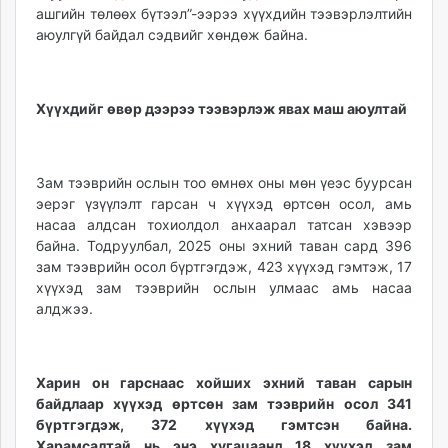
ашгийн төлөөх бүтээл”-ээрээ хүүхдийн тээвэрлэлтийн
unuudur.mn
аюулгүй байдал сэдвийг хөндөж байна.
isee.mn
mglradio.com
fact.mn
Хүүхдийг өвөр дээрээ тээвэрлэж явах маш аюултай
itoim.mn
tumen.mn
shuum.mn
Зам тээврийн ослын тоо өмнөх оны мөн үеэс буурсан
times.mn
эерэг үзүүлэлт гарсан ч хүүхэд өртсөн осол, амь
tvmongolia.mn
насаа алдсан тохиолдол анхаарал татсан хэвээр
mass.mn
байна. Тодруулбал, 2025 оны эхний таван сард 396
зам тээврийн осол бүртгэгдэж, 423 хүүхэд гэмтэж, 17
unegui.mn
хүүхэд зам тээврийн ослын улмаас амь насаа
assa.mn
алджээ.
toim.mn
tac.mn
paparazzi.mn
Харин он гарснаас хойших эхний таван сарын
unread.today
байдлаар хүүхэд өртсөн зам тээврийн осол 341
бүртгэгдэж, 372 хүүхэд гэмтсэн байна.
Харамсалтай нь энэ хугацаанд 18 хүүхэд зам