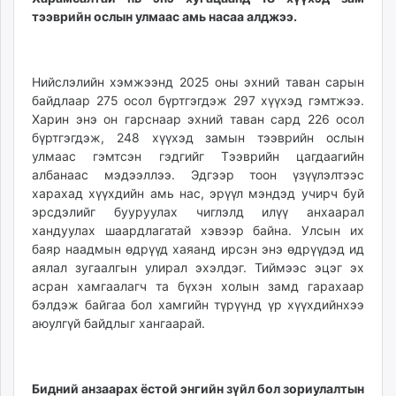
тээврийн ослын улмаас амь насаа алджээ.
Нийслэлийн хэмжээнд 2025 оны эхний таван сарын
байдлаар 275 осол бүртгэгдэж 297 хүүхэд гэмтжээ.
Харин энэ он гарснаар эхний таван сард 226 осол
бүртгэгдэж, 248 хүүхэд замын тээврийн ослын
улмаас гэмтсэн гэдгийг Тээврийн цагдаагийн
албанаас мэдээллээ. Эдгээр тоон үзүүлэлтээс
харахад хүүхдийн амь нас, эрүүл мэндэд учирч буй
эрсдэлийг бууруулах чиглэлд илүү анхаарал
хандуулах шаардлагатай хэвээр байна. Улсын их
баяр наадмын өдрүүд хаяанд ирсэн энэ өдрүүдэд ид
аялал зугаалгын улирал эхэлдэг. Тиймээс эцэг эх
асран хамгаалагч та бүхэн холын замд гарахаар
бэлдэж байгаа бол хамгийн түрүүнд үр хүүхдийнхээ
аюулгүй байдлыг хангаарай.
Бидний анзаарах ёстой энгийн зүйл бол зориулалтын