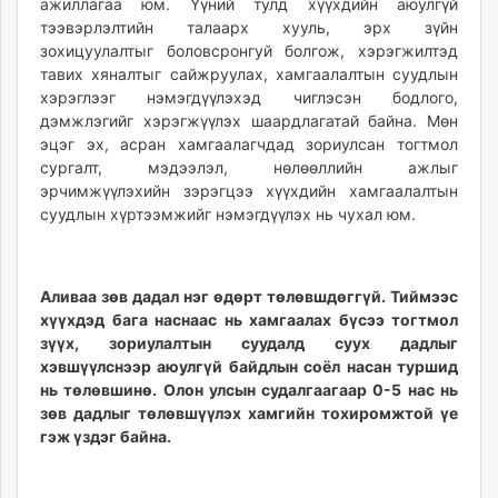
ажиллагаа юм. Үүний тулд хүүхдийн аюулгүй
тээвэрлэлтийн талаарх хууль, эрх зүйн
зохицуулалтыг боловсронгуй болгож, хэрэгжилтэд
тавих хяналтыг сайжруулах, хамгаалалтын суудлын
хэрэглээг нэмэгдүүлэхэд чиглэсэн бодлого,
дэмжлэгийг хэрэгжүүлэх шаардлагатай байна. Мөн
эцэг эх, асран хамгаалагчдад зориулсан тогтмол
сургалт, мэдээлэл, нөлөөллийн ажлыг
эрчимжүүлэхийн зэрэгцээ хүүхдийн хамгаалалтын
суудлын хүртээмжийг нэмэгдүүлэх нь чухал юм.
Аливаа зөв дадал нэг өдөрт төлөвшдөггүй. Тиймээс
хүүхдэд бага наснаас нь хамгаалах бүсээ тогтмол
зүүх, зориулалтын суудалд суух дадлыг
хэвшүүлснээр аюулгүй байдлын соёл насан туршид
нь төлөвшинө. Олон улсын судалгаагаар 0-5 нас нь
зөв дадлыг төлөвшүүлэх хамгийн тохиромжтой үе
гэж үздэг байна.