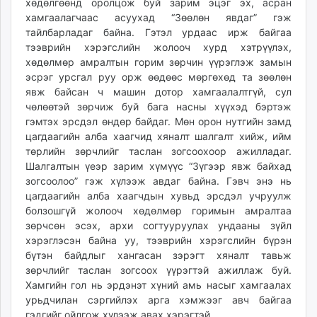
хөдөлгөөнд оролцож буй зарим эцэг эх, асран
хамгаалагчаас асуухад “Зөөлөн явдаг” гэж
тайлбарладаг байна. Гэтэл урдаас ирж байгаа
тээврийн хэрэгслийн жолооч хурд хэтрүүлэх,
хөдөлмөр амралтын горим зөрчин үүрэглэж замын
эсрэг урсгал руу орж өөдөөс мөргөхөд та зөөлөн
явж байсан ч машин дотор хамгаалалтгүй, сул
чөлөөтэй зөрчиж буй бага насны хүүхэд бэртэж
гэмтэх эрсдэл өндөр байдаг. Мөн орон нутгийн замд
цагдаагийн алба хаагчид хяналт шалгалт хийж, ийм
төрлийн зөрчлийг таслан зогсоохоор ажилладаг.
Шалгалтын үеэр зарим хүмүүс “Зүгээр явж байхад
зогсоолоо” гэж хүлээж авдаг байна. Гэвч энэ нь
цагдаагийн алба хаагчдын хувьд эрсдэл учруулж
болзошгүй жолооч хөдөлмөр горимын амралтаа
зөрчсөн эсэх, архи согтууруулах ундааны зүйл
хэрэглэсэн байна уу, тээврийн хэрэгслийн бүрэн
бүтэн байдлыг хангасан зэрэгт хяналт тавьж
зөрчлийг таслан зогсоох үүрэгтэй ажиллаж буй.
Хамгийн гол нь эрдэнэт хүний амь насыг хамгаалах
урьдчилан сэргийлэх арга хэмжээг авч байгаа
гэдгийг ойлгож хүлээж авах хэрэгтэй.