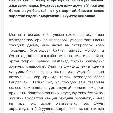
хамгаалж чадна, бүсээ зүүвэл илүү аюулгүй” гэж аль
болох аюул багатай гэх утгаар тайлбарлаж хэлэх
хэрэгтэй гэдгийг мэргэжлийн хүмүүс онцоллоо.
Мөн он гарснаас хойш улсын хэмжээнд хөдөлгөөн
эхлэхдээ зам орчноо шалгаагүйн улмаас бага насны
хүүхдийг дайрч, амь насыг нь хохироосон хоёр
тохиолдол бүртгэгдсэн байна. Тиймээс жолооч та
бүхэн хөдөлгөөн эхлэхийн өмнө автомашинаа тойрч,
эргэн тойрны орчноо шалгахад хэдхэн секундийг
зориулж хэвшээрэй. Учир нь хүүхдүүд зуны халуун
өдрүүдэд болон аялал зугаалгын үед сүүдэр бараадан
автомашины ойр орчимд тоглох тохиолдол элбэг
байдаг аж. Тэгвэл бид үр хүүхдээ зам тээврийн
ослоос хамгаалж, эрүүл, аюулгүй орчинд амьдрах
эрхийг нь бодитоор хангахын тулд юу хийх ёстой вэ.
Хүүхдээ эрсдэлтэй нөхцөл байдалд оруулахгүй байх
нь эцэг эх, асран хамгаалагч, төр, хууль
хэрэгжүүлэгч байгууллага зэрэг олон талын хамтын