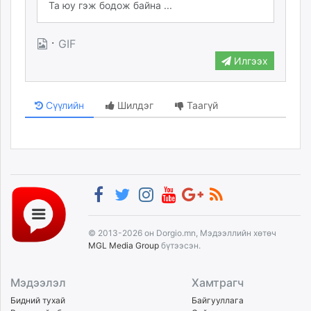
·
GIF
Илгээх
Сүүлийн
Шилдэг
Таагүй
© 2013-2026 он Dorgio.mn, Мэдээллийн хөтөч
MGL Media Group
бүтээсэн.
Мэдээлэл
Хамтрагч
Бидний тухай
Байгууллага