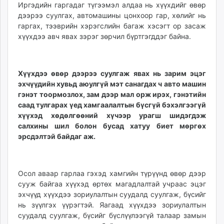
Иргэдийн гаргадаг түгээмэл алдаа нь хүүхдийг өвөр
дээрээ суулгах, автомашины цонхоор гар, хөлийг нь
гаргах, тээврийн хэрэгслийн багаж хэсэгт ор засаж
хүүхдээ авч явах зэрэг зөрчил бүртгэгддэг байна.
Хүүхдээ өвөр дээрээ суулгаж явах нь зарим эцэг
эхчүүдийн хувьд аюулгүй мэт санагдах ч авто машин
гэнэт тоормозлох, зам дээр мал орж ирэх, гэнэтийн
саад тулгарах үед хамгаалалтын бүсгүй бэхэлгээгүй
хүүхэд хөдөлгөөний хүчээр урагш шидэгдэж
салхины шил болон бусад хатуу биет мөргөх
эрсдэлтэй байдаг аж.
Осол аваар гарлаа гэхэд хамгийн түрүүнд өвөр дээр
сууж байгаа хүүхэд өртөх магадлалтай учраас эцэг
эхчүүд хүүхдээ зориулалтын суудалд суулгаж, бүсийг
нь зүүлгэх үүрэгтэй. Яагаад хүүхдээ зориулалтын
суудалд суулгаж, бүсийг бүслүүлээгүй талаар замын