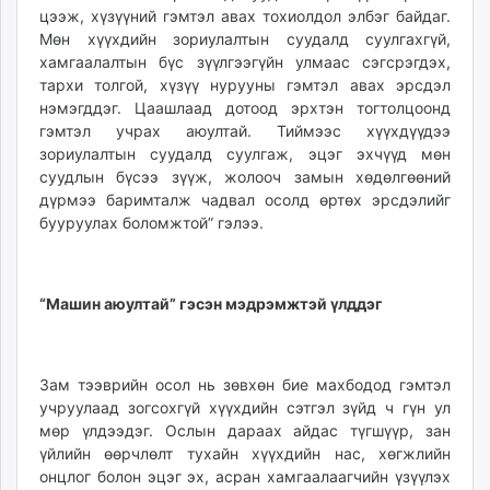
цээж, хүзүүний гэмтэл авах тохиолдол элбэг байдаг.
Мөн хүүхдийн зориулалтын суудалд суулгахгүй,
хамгаалалтын бүс зүүлгээгүйн улмаас сэгсрэгдэх,
тархи толгой, хүзүү нурууны гэмтэл авах эрсдэл
нэмэгддэг. Цаашлаад дотоод эрхтэн тогтолцоонд
гэмтэл учрах аюултай. Тиймээс хүүхдүүдээ
зориулалтын суудалд суулгаж, эцэг эхчүүд мөн
суудлын бүсээ зүүж, жолооч замын хөдөлгөөний
дүрмээ баримталж чадвал осолд өртөх эрсдэлийг
бууруулах боломжтой” гэлээ.
“Машин аюултай” гэсэн мэдрэмжтэй үлддэг
Зам тээврийн осол нь зөвхөн бие махбодод гэмтэл
учруулаад зогсохгүй хүүхдийн сэтгэл зүйд ч гүн ул
мөр үлдээдэг. Ослын дараах айдас түгшүүр, зан
үйлийн өөрчлөлт тухайн хүүхдийн нас, хөгжлийн
онцлог болон эцэг эх, асран хамгаалаагчийн үзүүлэх