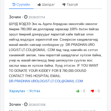
Сүүлийн
Шилдэг
Таагүй
Зочин ·
2026/07/14
ШУУД МЭДЭЭ Энэ нь Адити Апрадхан эмнэлгийн эмнэлэг
бөөрөө 780,000 ам.доллараар зарахаар 100% бэлэн байгаа
эрүүл бөөрний доноруудыг яаралтай хайж байгааг олон
нийтэд мэдэгдэх зорилготой юм. Сонирхсон хандивлагчид
манай имэйл хаягаар холбогдоно уу: DR.PRADHAN.URO
LOGIST.LT.COL@GMAIL. COM бид танд хамгийн их сэтгэл
ханамжийг амлаж, таны яаралтай шаардлагыг хүлээж байна,
учир нь манай өвчтөнүүд бөөр шилжүүлэн суулгах мэс
заслыг маш их хүлээж байна. Хүнд этгэсэн. IF YOU WANT
TO DONATE YOUR KIDDEY FOR $ 780,000.OOUSD
CONTACT THIS HOSPITAL EMAIL:
DR.PRADHAN.UROLOGIST.LT.COL@
GMAIL.COM
·
Хариулах
Устгах
-
0
-
0
Зочин ·
2026/07/08