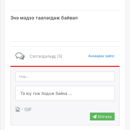
Энэ мэдээ таалагдаж байвал
Сэтгэгдэлүүд (3)
Анхаарах зүйлс
·
GIF
Илгээх