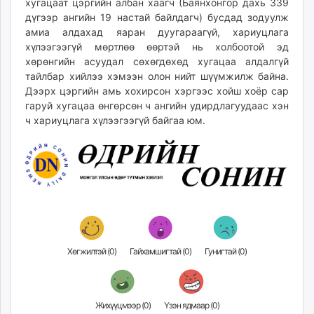
хугацаат цэргийн албан хаагч (Баянхонгор дахь 339
дүгээр ангийн 19 настай байлдагч) бусдад зодуулж
амиа алдахад яаран дуугараагүй, хариуцлага
хүлээгээгүй мөртлөө өөртэй нь холбоотой эд
хөрөнгийн асуудал сөхөгдөхөд хугацаа алдалгүй
тайлбар хийлээ хэмээн олон нийт шүүмжилж байна.
Дээрх цэргийн амь хохирсон хэргээс хойш хоёр сар
гаруй хугацаа өнгөрсөн ч ангийн удирдлагуудаас хэн
ч хариуцлага хүлээгээгүй байгаа юм.
Хөгжилтэй (
0
)
Гайхамшигтай (
0
)
Гунигтай (
0
)
Жихүүцмээр (
0
)
Үзэн ядмаар (
0
)