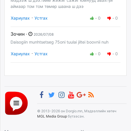
Мэдээж ш дээ.тийм жижиг сажиг юмнууд авахгүй
аймаар том том төмөр шаана ш дээ
·
Хариулах
Устгах
-
0
-
0
Зочин ·
2026/07/08
Daisogiin munhtsetseg 75oni tuulai jiltei boovnii nuh
·
Хариулах
Устгах
-
0
-
0
© 2013-2026 он Dorgio.mn, Мэдээллийн хөтөч
MGL Media Group
бүтээсэн.