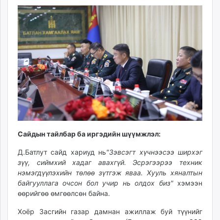
unuudur.mn
isee.mn
mglradio.com
fact.mn
itoim.mn
tumen.mn
shuum.mn
times.mn
tvmongolia.mn
mass.mn
unegui.mn
Сайдын тайлбар ба иргэдийн шүүмжлэл:
assa.mn
Д.Батлут сайд хариуд нь
"Зэвсэгт хүчнээсээ ширхэг
toim.mn
зүү, сиймхий хадаг авахгүй. Эсрэгээрээ техник
tac.mn
нэмэгдүүлэхийн төлөө зүтгэж яваа. Хууль хяналтын
paparazzi.mn
байгууллага очсон бол учир нь олдох биз"
хэмээн
unread.today
өөрийгөө өмгөөлсөн байна.
Хоёр Засгийн газар дамнан ажиллаж буй түүнийг