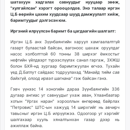
шатахуун хадгалах савнуудыг нууцаар зөөж,
ikon.mn
"хулгайлсан" хэрэгт орооцолдов. Энэ талаар иргэн
mnb.mn
Ц.Б өөрийн цахим хуудсаар шууд дамжуулалт хийж,
Livetv.mn
баримтуудыг дэлгэсэн юм.
Eguur.mn
Иргэний илрүүлсэн баримт ба цагдаагийн шалгалт:
24tsag.mn
shuud.mn
Иргэн Ц.Б анх Зүүнбаянгийн харуул хамгаалалтгүй
газарт булаастай байсан, вагоноос шахаж оруулдаг
eagle.mn
насос холболттой 60 тонны 38 ширхэг ёмкостыг
ergelt.mn
нефтийн үйлдвэрт түрээслүүлэх санал гаргаж, ЗХЖШ
zarig.mn
болон БХЯ-нд зургаар баримтжуулан өгчээ. Тухайн
today.mn
үед Д.Батлут сайдаас тодруулахад
"Манайд тийм сав
zuv.mn
байхгүй, олоод ирвэл шагнана"
гэж байсан гэнэ.
mminfo.mn
Гэвч үүнээс 14 хоногийн дараа Зүүнбаянгийн 336
ugluu.mn
дугаар ангиас уг савнуудыг ухаж аван, Улаанбаатар
urlag.mn
хотын "Ургах наран" хорооллын өнгөрөөд байрлах
unen.mn
"Петровис" ШТС-ын хажууд 14 ширхгийг нь авчирч
asu.mn
тавьсныг иргэн Ц.Б илрүүлжээ. Одоогоор уг хэргийг
шалгахаар хууль хяналтынхан газар дээр нь
shudarga.mn
ажиллаж байна.
shuurhai.mn