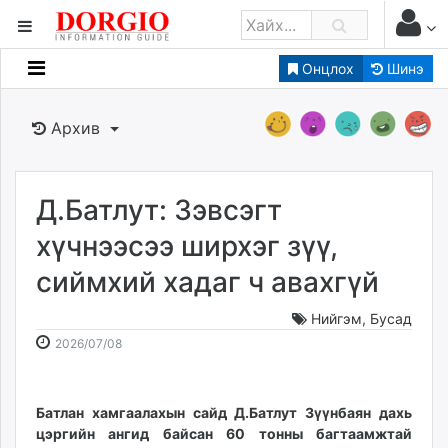
Онцлох
Шинэ
Мэдээллийн
Зар мэдээллийн
Архив
Банк санхүү
Бизнес ААН
Төрийн
Д.Батлут: Зэвсэгт
Нийслэлийн
хүчнээсээ ширхэг зүү,
сиймхий хадаг ч авахгүй
dorgio.mn
Gogo.mn
Нийгэм
,
Бусад
caak.mn
2026-
2026-
2026/07/08
news.mn
07-
08-
08
08
zindaa.mn
15:02:54
06:55:03
Батлан хамгаалахын сайд Д.Батлут Зүүнбаян дахь
Baabar.mn
цэргийн ангид байсан 60 тонны багтаамжтай
tovch.mn