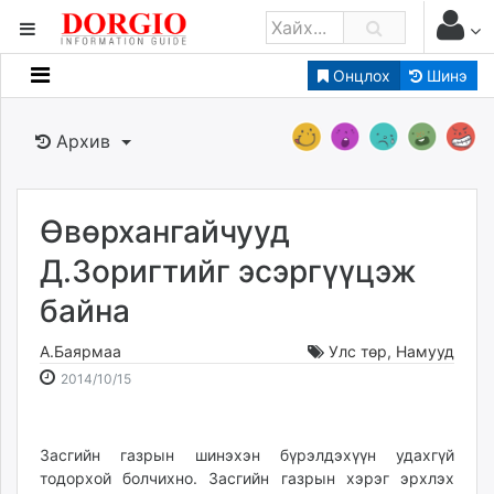
Онцлох
Шинэ
Мэдээллийн
Зар мэдээллийн
Архив
Банк санхүү
Бизнес ААН
Төрийн
Өвөрхангайчууд
Нийслэлийн
Д.Зоригтийг эсэргүүцэж
байна
dorgio.mn
Gogo.mn
А.Баярмаа
Улс төр
,
Намууд
caak.mn
2014-
2026-
2014/10/15
news.mn
10-
08-
15
09
zindaa.mn
22:41:55
01:53:53
Засгийн газрын шинэхэн бүрэлдэхүүн удахгүй
Baabar.mn
тодорхой болчихно. Засгийн газрын хэрэг эрхлэх
tovch.mn