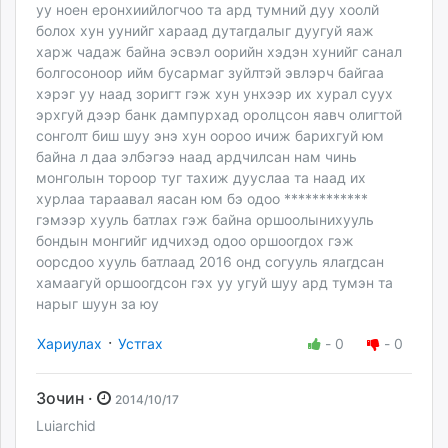
уу ноен еронхиийлогчоо та ард тумний дуу хоолй
болох хун уунийг хараад дутагдалыг дуугуй яаж
харж чадаж байна эсвэл оорийн хэдэн хунийг санал
болгосоноор ийм бусармаг зуйлтэй эвлэрч байгаа
хэрэг уу наад зоригт гэж хун унхээр их хурал суух
эрхгуй дээр банк дампурхад оролцсон яавч олигтой
сонголт биш шуу энэ хун оороо ичиж барихгуй юм
байна л даа элбэгээ наад ардчилсан нам чинь
монголын тороор туг тахиж дууслаа та наад их
хурлаа тараавал яасан юм бэ одоо ************
гэмээр хууль батлах гэж байна оршоолынихууль
бондын монгийг идчихэд одоо оршоогдох гэж
оорсдоо хууль батлаад 2016 онд согууль ялагдсан
хамаагуй оршоогдсон гэх уу угуй шуу ард тумэн та
нарыг шуун за юу
·
Хариулах
Устгах
-
0
-
0
Зочин ·
2014/10/17
Luiarchid