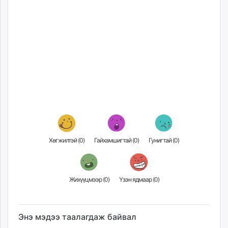
Хөгжилтэй (
0
)
Гайхамшигтай (
0
)
Гунигтай (
0
)
Жихүүцмээр (
0
)
Үзэн ядмаар (
0
)
Энэ мэдээ таалагдаж байвал