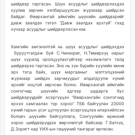
шийдвэр гаргасан. Шүүх асуудлыг шийдвэрлэхдээ
хуулиа зөрчин хялбаршуулсан журмаар шийдсэн
байдаг. Өвөрхангай аймгийн шүүхийн шийдвэрийг
давж заалдах гэтэл “Давж заалдах эрхгүй” гээд
хүчээр асуудлыг шийдвэрлэсэн юм.
Хамгийн эмгэнэлтэй нь шүүх асуудлыг шийдэхдээ
буруутгагдаж буй С.Чинзориг, Н.Төмөрхүү нарыг
шүүх хуралд оролцуулахгүйгээр нэхэмжлэгч талд
шийдвэрээ гаргасан. Энэ нь хүн бүрийн хуулийн өмнө
эрх тэгш байх, шүүх маргааныг мэтгэлцээний
журмаар шийдэх зарчмуудыг алдагдуулж хүний
эрхийг ноцтой зөрчсөн болно. Өвөрхангай аймгийн
сонгогчид шүүхийн эдгээр шударга бус
шийдвэрүүдийг эсэргүүцэн “Өвөрхангайн сонгогчид
эрхээ хамгаалах түр хороо” ТББ байгуулан 23000
хүний гарын үсэг цуглуулан эсэргүүцлээ илэрхийлсэн
боловч шүүхийн байгууллага, Сонгуулийн ерөнхий
хороо шийдвэрүүдээ өөрчлөлгүй байсаар Г.Батхүү,
Д.Зоригт нар УИХ-ын гишүүний тангараг өргөсөн.