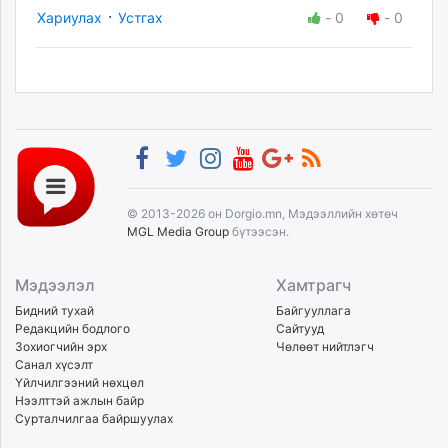
·
Хариулах
Устгах
-
0
-
0
© 2013-2026 он Dorgio.mn, Мэдээллийн хөтөч
MGL Media Group
бүтээсэн.
Мэдээлэл
Хамтрагч
Бидний тухай
Байгууллага
Редакцийн бодлого
Сайтууд
Зохиогчийн эрх
Чөлөөт нийтлэгч
Санал хүсэлт
Үйлчилгээний нөхцөл
Нээлттэй ажлын байр
Сурталчилгаа байршуулах