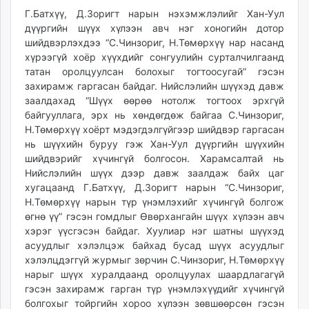
Г.Батхүү, Д.Зоригт нарын нэхэмжлэлийг Хан-Уул
дүүргийн шүүх хүлээн авч нэг хоногийн дотор
шийдвэрлэхдээ “С.Чинзориг, Н.Төмөрхүү нар насанд
хүрээгүй хоёр хүүхдийг сонгуулийн сурталчилгаанд
татан оролцуулсан болохыг тогтоосугай” гэсэн
захирамж гаргасан байдаг. Нийслэлийн шүүхэд давж
заалдахад “Шүүх өөрөө нотолж тогтоох эрхгүй
байгууллага, эрх нь хөндөгдөж байгаа С.Чинзориг,
Н.Төмөрхүү хоёрт мэдэгдэлгүйгээр шийдвэр гаргасан
нь шүүхийн буруу гэж Хан-Уул дүүргийн шүүхийн
шийдвэрийг хүчингүй болгосон. Харамсалтай нь
Нийслэлийн шүүх дээр давж заалдаж байх цаг
хугацаанд Г.Батхүү, Д.Зоригт нарын “С.Чинзориг,
Н.Төмөрхүү нарын түр үнэмлэхийг хүчингүй болгож
өгнө үү” гэсэн гомдлыг Өвөрхангайн шүүх хүлээн авч
хэрэг үүсгэсэн байдаг. Хуулиар нэг шатны шүүхэд
асуудлыг хэлэлцэж байхад бусад шүүх асуудлыг
хэлэлцдэггүй журмыг зөрчин С.Чинзориг, Н.Төмөрхүү
нарыг шүүх хуралдаанд оролцуулах шаардлагагүй
гэсэн захирамж гарган түр үнэмлэхүүдийг хүчингүй
болгохыг тойргийн хороо хүлээн зөвшөөрсөн гэсэн