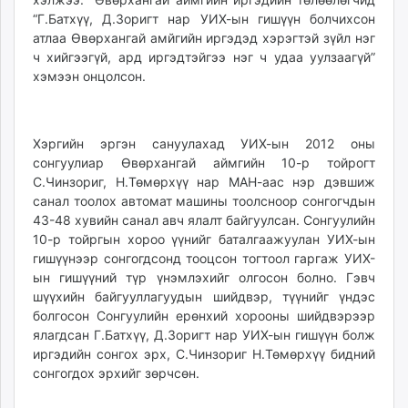
unuudur.mn
“Г.Батхүү, Д.Зоригт нар УИХ-ын гишүүн болчихсон
атлаа Өвөрхангай амйгийн иргэдэд хэрэгтэй зүйл нэг
isee.mn
ч хийгээгүй, ард иргэдтэйгээ нэг ч удаа уулзаагүй”
mglradio.com
хэмээн онцолсон.
fact.mn
itoim.mn
tumen.mn
Хэргийн эргэн сануулахад УИХ-ын 2012 оны
shuum.mn
сонгуулиар Өвөрхангай аймгийн 10-р тойрогт
times.mn
С.Чинзориг, Н.Төмөрхүү нар МАН-аас нэр дэвшиж
tvmongolia.mn
санал тоолох автомат машины тоолсноор сонгогчдын
43-48 хувийн санал авч ялалт байгуулсан. Сонгуулийн
mass.mn
10-р тойргын хороо үүнийг баталгаажуулан УИХ-ын
unegui.mn
гишүүнээр сонгогдсонд тооцсон тогтоол гаргаж УИХ-
assa.mn
ын гишүүний түр үнэмлэхийг олгосон болно. Гэвч
toim.mn
шүүхийн байгууллагуудын шийдвэр, түүнийг үндэс
tac.mn
болгосон Сонгуулийн ерөнхий хорооны шийдвэрээр
paparazzi.mn
ялагдсан Г.Батхүү, Д.Зоригт нар УИХ-ын гишүүн болж
иргэдийн сонгох эрх, С.Чинзориг Н.Төмөрхүү бидний
unread.today
сонгогдох эрхийг зөрчсөн.