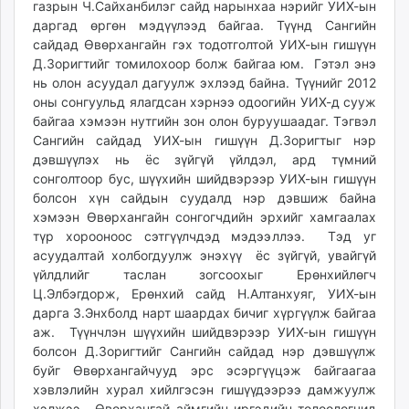
газрын Ч.Сайханбилэг сайд нарынхаа нэрийг УИХ-ын
ikon.mn
даргад өргөн мэдүүлээд байгаа. Түүнд Сангийн
mnb.mn
сайдад Өвөрхангайн гэх тодотголтой УИХ-ын гишүүн
Livetv.mn
Д.Зоригтийг томилохоор болж байгаа юм. Гэтэл энэ
Eguur.mn
нь олон асуудал дагуулж эхлээд байна. Түүнийг 2012
оны сонгуульд ялагдсан хэрнээ одоогийн УИХ-д сууж
24tsag.mn
байгаа хэмээн нутгийн зон олон буруушаадаг. Тэгвэл
shuud.mn
Сангийн сайдад УИХ-ын гишүүн Д.Зоригтыг нэр
eagle.mn
дэвшүүлэх нь ёс зүйгүй үйлдэл, ард түмний
ergelt.mn
сонголтоор бус, шүүхийн шийдвэрээр УИХ-ын гишүүн
zarig.mn
болсон хүн сайдын суудалд нэр дэвшиж байна
хэмээн Өвөрхангайн сонгогчдийн эрхийг хамгаалах
today.mn
түр хорооноос сэтгүүлчдэд мэдээллээ. Тэд уг
zuv.mn
асуудалтай холбогдуулж энэхүү ёс зүйгүй, увайгүй
mminfo.mn
үйлдлийг таслан зогсоохыг Ерөнхийлөгч
ugluu.mn
Ц.Элбэгдорж, Ерөнхий сайд Н.Алтанхуяг, УИХ-ын
urlag.mn
дарга З.Энхболд нарт шаардах бичиг хүргүүлж байгаа
аж. Түүнчлэн шүүхийн шийдвэрээр УИХ-ын гишүүн
unen.mn
болсон Д.Зоригтийг Сангийн сайдад нэр дэвшүүлж
asu.mn
буйг Өвөрхангайчууд эрс эсэргүүцэж байгаагаа
shudarga.mn
хэвлэлийн хурал хийлгэсэн гишүүдээрээ дамжуулж
shuurhai.mn
хэлжээ. Өвөрхангай аймгийн иргэдийн төлөөлөгчид