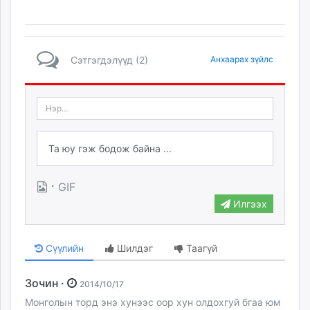
Сэтгэгдэлүүд (2)
Анхаарах зүйлс
·
GIF
Илгээх
Сүүлийн
Шилдэг
Таагүй
Зочин ·
2014/10/17
Монголын торд энэ хунээс оор хун олдохгуй бгаа юм