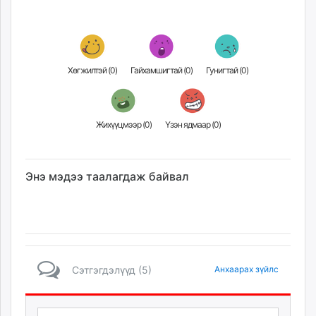
Хөгжилтэй (
0
)
Гайхамшигтай (
0
)
Гунигтай (
0
)
Жихүүцмээр (
0
)
Үзэн ядмаар (
0
)
Энэ мэдээ таалагдаж байвал
Сэтгэгдэлүүд (5)
Анхаарах зүйлс