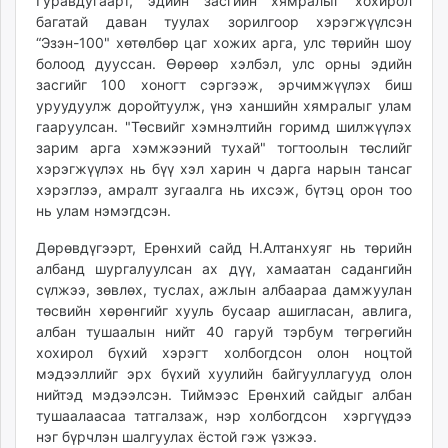
Гуравдугаарт, эдийн засгийн хямралыг хохирол
багатай даван туулах зорилгоор хэрэгжүүлсэн
“Эзэн-100" хөтөлбөр цаг хожих арга, улс төрийн шоу
болоод дууссан. Өөрөөр хэлбэл, улс орны эдийн
засгийг 100 хоногт сэргээж, эрчимжүүлэх биш
уруудуулж доройтуулж, үнэ ханшийн хямралыг улам
гааруулсан. "Төсвийг хэмнэлтийн горимд шилжүүлэх
зарим арга хэмжээний тухай" тогтоолын төслийг
хэрэгжүүлэх нь бүү хэл харин ч дарга нарын тансаг
хэрэглээ, амралт зугаалга нь ихсэж, бүтэц орон тоо
нь улам нэмэгдсэн.
Дөрөвдүгээрт, Ерөнхий сайд Н.Алтанхуяг нь төрийн
албанд шургалуулсан ах дүү, хамаатан садангийн
сүлжээ, зөвлөх, туслах, ажлын албаараа дамжуулан
төсвийн хөрөнгийг хууль бусаар ашигласан, авлига,
албан тушаалын нийт 40 гаруй тэрбум төгрөгийн
хохирол бүхий хэрэгт холбогдсон олон ноцтой
мэдээллийг эрх бүхий хуулийн байгууллагууд олон
нийтэд мэдээлсэн. Тиймээс Ерөнхий сайдыг албан
тушаалаасаа татгалзаж, нэр холбогдсон хэргүүдээ
нэг бүрчлэн шалгуулах ёстой гэж үзжээ.