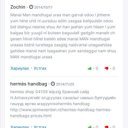
Zochin ·
2014/10/17
Manai Man mandtugai uraa man garval odoo l jinhene
yum hiine urid ni uursduu ediin zasgaa behjuulsiin odoo
bid idehgui neeree shuu An-han jaahan yum hiisen l yum
baigaa biz yuugii ni buteen baguulalt gedgiin manaih ch
gesen hiivel hiihel baisiin sdee manai MAN mandtugai
uraaaa bidnii turshlaga zasgiig naidvartai unagaahdaa
gehdee manai nam tsagaahan yum sandaggui nam shuu
MAN mandtugai uraaa
·
Хариулах
Устгах
-
0
-
0
hermès handbag ·
2014/11/25
hermes shop 04109 leipzig Ерөнхий сайд
Н.Алтанхуягийг огцруулах саналыг намын бүлгүүдийн
гишүүд өргөн мэдүүллээhermès handbag
http://www.spmwoerden.nl/hermes-handbag-hermes-
handbags-prices.html
·
Хариулах
Устгах
-
0
-
0