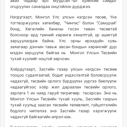
авах чадвар эрс муудсан"-ыг Ерөнхий сайдыг
огцруулах саналдаа онцгойлон дурджээ.
Нэгдүгээрт, Монгол Улс улсын нэгдсэн төсөв, Үнэ
тогтворжуулах хөтөлбөр, “Чингис” болон “Самурай”
бонд, Хөгжлийн банкны гэсэн таван төсөвтэй
болсноор ард түмний хөрөнгө хяналтгүй, үр ашиггүй
зарцуулагдаж байна. Улс орны ирээдүйн хувь
заяагаар дэнчин тавьж авсан бондын хөрөнгийг дур
мэдэн зарцуулж байгаа нь Монгол Улсын Төсвийн
тухай хуулийг ноцтой зөрчсөн.
Хоёрдугаарт, Засгийн газар улсын нэгдсэн төсвөө
тооцоо судалгаатай, бодит үндэслэлтэй боловсруулж
чадахгүй, төсвийн орлого бүрдүүлэх үүргээ биелүүлж
чадаагүйгээс хоёр жил дараалан төсвийн орлого,
зарлага 1 их наяд гаруй төгрөгөөр тасарсан. Энэ нь
Монгол Улсын Төсвийн тухай хууль, Засгийн газрын
тухай хуульд заасан төсвийн төлөвлөлт, гүйцэтгэлийн
бодлого чиглэлээ энэ Засгийн газар хэрэгжүүлж
чадахгүй байгаагийн илрэл юм.