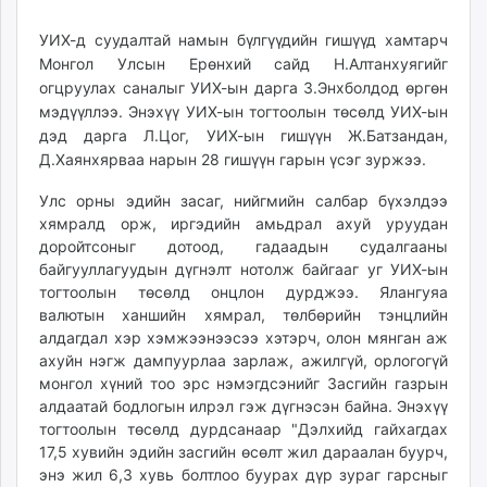
16
07
ikon.mn
20:21:37
11:22:29
УИХ-д суудалтай намын бүлгүүдийн гишүүд хамтарч
mnb.mn
Монгол Улсын Ерөнхий сайд Н.Алтанхуягийг
Livetv.mn
огцруулах саналыг УИХ-ын дарга З.Энхболдод өргөн
Eguur.mn
мэдүүллээ. Энэхүү УИХ-ын тогтоолын төсөлд УИХ-ын
24tsag.mn
дэд дарга Л.Цог, УИХ-ын гишүүн Ж.Батзандан,
shuud.mn
Д.Хаянхярваа нарын 28 гишүүн гарын үсэг зуржээ.
eagle.mn
Улс орны эдийн засаг, нийгмийн салбар бүхэлдээ
ergelt.mn
хямралд орж, иргэдийн амьдрал ахуй уруудан
zarig.mn
доройтсоныг дотоод, гадаадын судалгааны
today.mn
байгууллагуудын дүгнэлт нотолж байгааг уг УИХ-ын
zuv.mn
тогтоолын төсөлд онцлон дурджээ. Ялангуяа
валютын ханшийн хямрал, төлбөрийн тэнцлийн
mminfo.mn
алдагдал хэр хэмжээнээсээ хэтэрч, олон мянган аж
ugluu.mn
ахуйн нэгж дампуурлаа зарлаж, ажилгүй, орлогогүй
urlag.mn
монгол хүний тоо эрс нэмэгдсэнийг Засгийн газрын
unen.mn
алдаатай бодлогын илрэл гэж дүгнэсэн байна. Энэхүү
asu.mn
тогтоолын төсөлд дурдсанаар "Дэлхийд гайхагдах
shudarga.mn
17,5 хувийн эдийн засгийн өсөлт жил дараалан буурч,
энэ жил 6,3 хувь болтлоо буурах дүр зураг гарсныг
shuurhai.mn