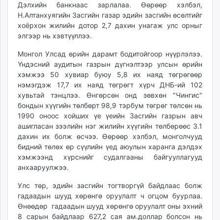
Дэлхийн банкнаас зарлалаа. Өөрөөр хэлбэл,
unuudur.mn
Н.Алтанхуягийн Засгийн газар эдийн засгийн өсөлтийг
isee.mn
хоёрхон жилийн дотор 2,7 дахин унагаж улс орныг
mglradio.com
элгээр нь хэвтүүллээ.
fact.mn
Монгол Улсад өрийн дарамт бодитойгоор нүүрлэлээ.
itoim.mn
Үндэсний аудитын газрын дүгнэлтээр улсын өрийн
tumen.mn
хэмжээ 50 хувиар буюу 5,8 их наяд төгрөгөөр
shuum.mn
нэмэгдэж 17,7 их наяд төгрөгт хүрч ДНБ-ий 102
times.mn
хувьтай тэнцлээ. Өнгөрсөн онд зөвхөн "Чингис"
бондын хүүгийн төлбөрт 98,9 тэрбум төгрөг төлсөн нь
tvmongolia.mn
1990 оноос хойших үе үеийн Засгийн газрын авч
mass.mn
ашигласан зээлийн нэг жилийн хүүгийн төлбөрөөс 3.1
unegui.mn
дахин их болж өсчээ. Өөрөөр хэлбэл, монголчууд
assa.mn
бидний төлөх өр сүүлийн үед аюулын харанга дэлдэх
toim.mn
хэмжээнд хүрснийг судалгааны байгууллагууд
анхааруулжээ.
tac.mn
paparazzi.mn
Улс төр, эдийн засгийн тогтворгүй байдлаас болж
unread.today
гадаадын шууд хөрөнгө оруулалт ч огцом буурлаа.
Өнөөдөр гадаадын шууд хөрөнгө оруулалт оны эхний
8 сарын байдлаар 627,2 сая ам.доллар болсон нь