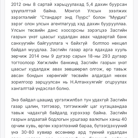
2012 оны 8 сартай харьцуулахад 5,4 дахин буурсан
үзүүлэлттэй байна. Монгол Улсын зээлжих
зэрэглэлийг “Стандарт энд Пүүрс” болон “Мүүдиз”
зэрэг олон улсын агентлагууд хэд дахин буурууллаа.
Улсын төсвийн данс хоосорсны зэрэгцээ Засгийн
газрын үнэт цаасыг худалдан авах чадвартай банк
санхүүгийн байгууллага ч байхгүй болтлоо нөхцөл
байдал муудлаа. Засгийн газар арга ядахдаа хууль
зөрчиж 2014 оны 9 дүгээр сарын 18-ны 293 дугаар
тогтоолоор Хөгжлийн банкинд Засгийн газрын үнэт
цаасыг худалдаж авах зөвшөөрөл олгож, өр тавьж
авсан бондын хөрөнгийг төсвийн алдагдал нөхөх
зорилгоор зарцуулсан нь Н.Алтанхуягийг огцруулах
хангалттай үндэслэл болно.
Энэ байдал цаашид үргэлжилбэл тун удахгүй Засгийн
газар цалин, тэтгэвэр, тэтгэмжийг цаг хугацаандаа
тавьж чадахгүй байдалд хүрэхээр байна. Засгийн
газрын алдаатай бодлогын уршгаар валютын ханш 40
орчим хувь, өргөн хэрэглээний бараа, бүтээгдэхүүний
үнэ 30-80 хувиар өссөнөөр ард түмний худалдан