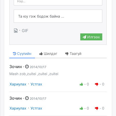
·
GIF
Илгээх
Сүүлийн
Шилдэг
Таагүй
Зочин ·
2014/10/17
Mash zob,zuitei ,zuitei ,zuitei
·
Хариулах
Устгах
-
0
-
0
Зочин ·
2014/10/17
·
Хариулах
Устгах
-
0
-
0