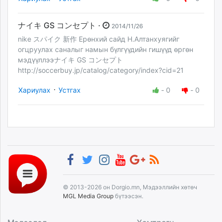
ナイキ GS コンセプト ·
2014/11/26
nike スパイク 新作 Ерөнхий сайд Н.Алтанхуягийг
огцруулах саналыг намын бүлгүүдийн гишүүд өргөн
мэдүүллээナイキ GS コンセプト
http://soccerbuy.jp/catalog/category/index?cid=21
·
Хариулах
Устгах
-
0
-
0
© 2013-2026 он Dorgio.mn, Мэдээллийн хөтөч
MGL Media Group
бүтээсэн.