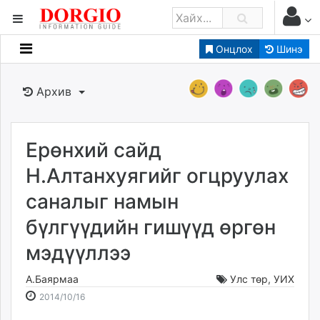
Онцлох
Шинэ
Мэдээллийн
Зар мэдээллийн
Архив
Банк санхүү
Бизнес ААН
Төрийн
Ерөнхий сайд
Нийслэлийн
Н.Алтанхуягийг огцруулах
саналыг намын
dorgio.mn
бүлгүүдийн гишүүд өргөн
Gogo.mn
caak.mn
мэдүүллээ
news.mn
zindaa.mn
А.Баярмаа
Улс төр
,
УИХ
2014-
2026-
Baabar.mn
2014/10/16
10-
08-
tovch.mn