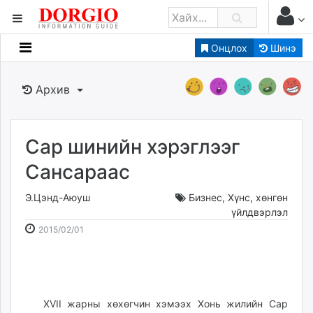
Онцлох
Шинэ
Мэдээллийн
Зар мэдээллийн
Архив
Банк санхүү
Бизнес ААН
Төрийн
Сар шинийн хэрэглээг
Нийслэлийн
Сансараас
Э.Цэнд-Аюуш
Бизнес
,
Хүнс, хөнгөн
dorgio.mn
үйлдвэрлэл
Gogo.mn
2015-
2026-
2015/02/01
caak.mn
02-
08-
news.mn
01
07
zindaa.mn
18:38:59
12:24:20
Baabar.mn
XVII жарны хөхөгчин хэмээх Хонь жилийн Сар
tovch.mn