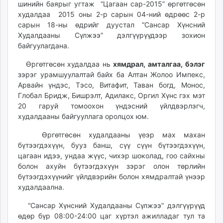
шинийн баярыг угтаж “Цагаан сар-2015” өргөтгөсөн
ikon.mn
худалдаа 2015 оны 2-р сарын 04-ний өдрөөс 2-р
mnb.mn
сарын 18-ны өдрийг дуустал “Сансар Хүнсний
Livetv.mn
Худалдааны Сүлжээ” дэлгүүрүүдээр зохион
Eguur.mn
байгуулагдана.
24tsag.mn
Өргөтгөсөн худалдаа нь
хямдрал
,
амталгаа,
бэлэг
shuud.mn
зэрэг урамшуулалтай байх ба Алтан Жолоо Импекс,
eagle.mn
Арвайн үндэс, Тэсо, Витафит, Таван богд, Монос,
ergelt.mn
Глобал Бридж, Бишрэлт, Адилакс, Оргил Хүнс гэх мэт
20 гаруй томоохон үндэсний үйлдвэрлэгч,
zarig.mn
худалдааны байгууллага оролцох юм.
today.mn
zuv.mn
Өргөтгөсөн худалдааны үеэр мах махан
mminfo.mn
бүтээгдэхүүн, бууз банш, сүү сүүн бүтээгдэхүүн,
цагаан идээ, ундаа жүүс, чихэр шоколад, гоо сайхны
ugluu.mn
болон ахуйн бүтээгдэхүүн зэрэг олон төрлийн
urlag.mn
бүтээгдэхүүнийг үйлдвэрийн болон хямдралтай үнээр
unen.mn
худалдаална.
asu.mn
“Сансар Хүнсний Худалдааны Сүлжээ” дэлгүүрүүд
shudarga.mn
өдөр бүр 08:00-24:00 цаг хүртэл ажилладаг тул та
shuurhai.mn