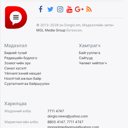
© 2013-2026 он Dorgio.mn, Мэдээллийн хөтөч
MGL Media Group
бүтээсэн.
Мэдээлэл
Хамтрагч
Бидний тухай
Байгууллага
Редакцийн бодлого
Сайтууд
Зохиогчийн эрх
Чөлөөт нийтлэгч
Санал хүсэлт
Үйлчилгээний нөхцөл
Нээлттэй ажлын байр
Сурталчилгаа байршуулах
Харилцаа
Мэдээний алба:
7711 4747
dorgio.news@yahoo.com
Маркетингийн алба:
8800 4147
,
7711 4747
mongolmediagroup@yahoo.com