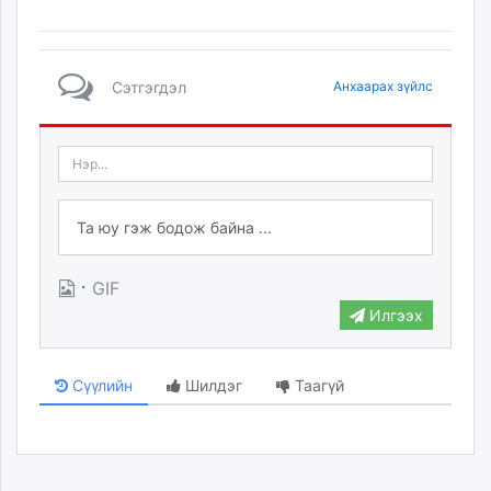
Сэтгэгдэл
Анхаарах зүйлс
·
GIF
Илгээх
Сүүлийн
Шилдэг
Таагүй