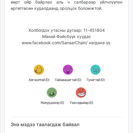
өөрт ойр байрлах аль ч салбараар үйлчлүүлэн
unuudur.mn
өргөтгөсөн худалдаанд оролцох боломжтой.
isee.mn
mglradio.com
fact.mn
Холбогдох утасны дугаар: 11-451804
itoim.mn
Манай Фэйсбүүк хуудас
tumen.mn
www.facebook.com/SansarChain/ нэгдэнэ үү.
shuum.mn
times.mn
tvmongolia.mn
mass.mn
unegui.mn
Хөгжилтэй (
0
)
Гайхамшигтай (
0
)
Гунигтай (
0
)
assa.mn
toim.mn
tac.mn
Жихүүцмээр (
0
)
Үзэн ядмаар (
0
)
paparazzi.mn
unread.today
Энэ мэдээ таалагдаж байвал