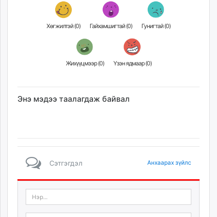
unuudur.mn
isee.mn
Хөгжилтэй (
0
)
Гайхамшигтай (
0
)
Гунигтай (
0
)
mglradio.com
fact.mn
itoim.mn
Жихүүцмээр (
0
)
Үзэн ядмаар (
0
)
tumen.mn
shuum.mn
times.mn
Энэ мэдээ таалагдаж байвал
tvmongolia.mn
mass.mn
unegui.mn
assa.mn
toim.mn
Сэтгэгдэл
Анхаарах зүйлс
tac.mn
paparazzi.mn
unread.today