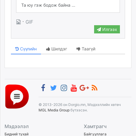
·
GIF
Илгээх
Сүүлийн
Шилдэг
Таагүй
© 2013-2026 он Dorgio.mn, Мэдээллийн хөтөч
MGL Media Group
бүтээсэн.
Мэдээлэл
Хамтрагч
Бидний тухай
Байгууллага