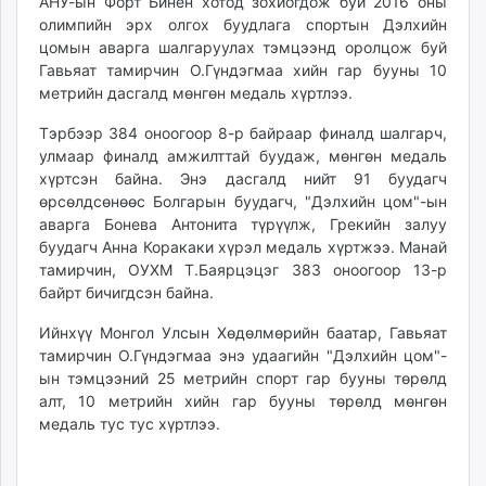
АНУ-ын Форт Бинен хотод зохиогдож буй 2016 оны
ikon.mn
олимпийн эрх олгох буудлага спортын Дэлхийн
mnb.mn
цомын аварга шалгаруулах тэмцээнд оролцож буй
Гавьяат тамирчин О.Гүндэгмаа хийн гар бууны 10
Livetv.mn
метрийн дасгалд мөнгөн медаль хүртлээ.
Eguur.mn
24tsag.mn
Тэрбээр 384 оноогоор 8-р байраар финалд шалгарч,
shuud.mn
улмаар финалд амжилттай буудаж, мөнгөн медаль
хүртсэн байна. Энэ дасгалд нийт 91 буудагч
eagle.mn
өрсөлдсөнөөс Болгарын буудагч, "Дэлхийн цом"-ын
ergelt.mn
аварга Бонева Антонита түрүүлж, Грекийн залуу
zarig.mn
буудагч Анна Коракаки хүрэл медаль хүртжээ. Манай
today.mn
тамирчин, ОУХМ Т.Баярцэцэг 383 оноогоор 13-р
zuv.mn
байрт бичигдсэн байна.
mminfo.mn
Ийнхүү Монгол Улсын Хөдөлмөрийн баатар, Гавьяат
ugluu.mn
тамирчин О.Гүндэгмаа энэ удаагийн "Дэлхийн цом"-
urlag.mn
ын тэмцээний 25 метрийн спорт гар бууны төрөлд
unen.mn
алт, 10 метрийн хийн гар бууны төрөлд мөнгөн
asu.mn
медаль тус тус хүртлээ.
shudarga.mn
shuurhai.mn