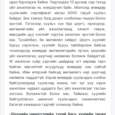
одоо бүрэлдэж байна. Үндсэндээ 10 дугаар сар гэхэд
үйл ажиллагаа нь жигдэрчих байх. Монголд өнөөдөр
хуульчийн сертификат авсан 6000 гаруй хуульч
байдаг. Энэ хүмүүс бүгд дээрх холбооны гишүүн болох
эрхтэй. Тэгэхээр хуульч хүн бүр шүүгч, прокурор,
өмгөөлөгчийн үйл ажиллагаанд хяналт тавьж,
өөрсдийн дуу хоолойг хүргэж ажиллах эрхтэй болох
юм. Тухайлбал, би өмгөөлөл хийдэг. Шүүгч хуулийг
буруу хэрэглэж, хуулийг буруу тайлбарлаж байгаа
тохиолдолд өнөөдөр өмгөөлөгчдийн зүгээс шүүхийн
үйл ажиллагаа, шүүгчид нөлөөлөх боломж байдаггүй.
Яг ижилхэн хоёр хэргийн шийдвэр огт өөрөөр гарч
байгаа зөрчилтэй асуудлууд өнөөдөр хаа сайгүй
байна. Ийм илэрхий байхад өмгөөлөгч нар шүүгчид
нөлөөлж чаддаггүй. Хэрэв өнөөдөр хуульчдын холбоо
байгуулагдаад хуульчид маань нэг зүг рүү харж
ажиллаж чадвал шударга бус үйл ажиллагааг таслан
зогсоох боломжтой болох юм. Тиймээс хуулийн
байгууллагын шинэчэл хуульчдын санаачилгаас
багагүй хамаарна гэдгийг хэлмээр байна.
-Шүүхийн шинэтгэлийн тухай багц хуулийн төсөл