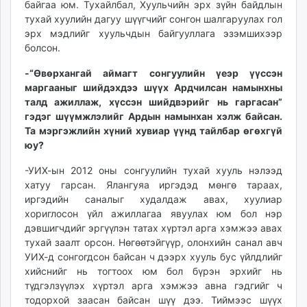
байгаа юм. Тухайлбал, Хуульчийн эрх зүйн байдлын
тухай хуулийн дагуу шүүгчийг сонгон шалгаруулах гол
эрх мэдлийг хуульчдын байгууллага эзэмшихээр
болсон.
-“Өвөрхангай аймагт сон­гуулийн үеэр үүссэн
маргааныг шийдэхдээ шүүх Ардчилсан намынхны
талд ажиллаж, хүссэн шийдвэрийг нь гаргасан”
гэдэг шүүмжлэлийг Ардын намынхан хэлж байсан.
Та мэргэжлийн хүний хувиар үүнд тайлбар өгөхгүй
юу?
-УИХ-ын 2012 оны сонгуулийн тухай хууль нэлээд
хатуу гарсан. Ялангуяа иргэдэд мөнгө тараах,
иргэдийн саналыг худалдаж авах, хуулиар
хориглосон үйл ажиллагаа явуулах юм бол нэр
дэвшигчдийг эргүүлэн татах хүртэл арга хэмжээ авах
тухай заалт орсон. Нөгөөтэйгүүр, олонхийн санал авч
УИХ-д сонгогдсон байсан ч дээрх хууль бус үйлдлийг
хийснийг нь тогтоох юм бол бүрэн эрхийг нь
түдгэлзүүлэх хүртэл арга хэмжээ авна гэдгийг ч
тодорхой заасан байсан шүү дээ. Тиймээс шүүх