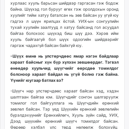
хурлаас хууль барьсан шийдвэр гаргасан гэж бодож
байна. Шүүхэд гол бурууг өгөх гэж оролдохын оронд
хуулийг тийм хатуу баталсан нь зөв байсан уу үгүй юу
гэдгээ л шүүн ярилцах ёстой. УИХ-ын сонгуулийн
тухай хуулийн заалтууд л хатуу байсанд гол асуудал
байгаа болохоос шүүхэд биш шүү дээ. Хэрэв ийм
хууль байгаагүй бол шүүх одоогийн шийдвэрийг
гаргаж чадахгүй байсан байхгүй юу.
-Шүүх өмнө нь улстөрчдөөс ямар нэгэн байдлаар
хараат байсныг хүн бүр хүлээн зөвшөөрдөг. Тэгвэл
өнөөдөр хуульчид шүүгчийг өөрсдөө томилдог
болсноор хараат байдал нь үгүй болно гэж байна.
Үүнийг юугаар батлах вэ?
-Шүүгч нар улстөрчдөөс хараат байсан хэд, хэдэн
шалтгаан байгаа юм. Шүүгчдийг сонгон шалгаруулж
томилог гол байгууллага нь Шүүгчдийн ерөнхий
зөвлөл байсан. Тэр үед Шүүхийн ерөнхий зөвлөлийн
бүрэлдэхүүнийг Ерөнхийлөгч, Хууль зүйн сайд, УИХ,
Дээд шүүхийн ерөнхий шүүгч томилдог байсан.
Өөрөөр хэлбэл улс төрд нөлөөлж болохуйц