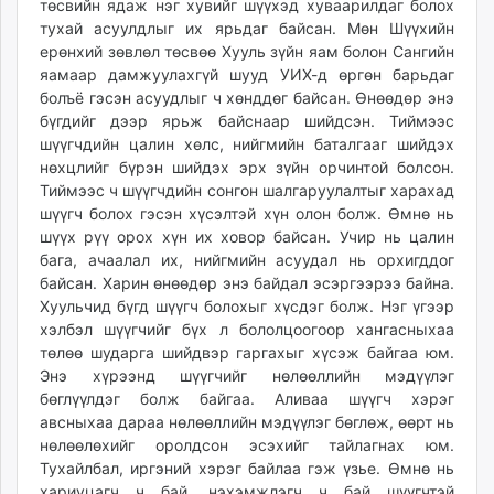
төсвийн ядаж нэг хувийг шүүхэд хуваарилдаг болох
тухай асуулдлыг их ярьдаг байсан. Мөн Шүүхийн
ерөнхий зөвлөл төсвөө Хууль зүйн яам болон Сангийн
яамаар дамжуулахгүй шууд УИХ-д өргөн барьдаг
болъё гэсэн асуудлыг ч хөнддөг байсан. Өнөөдөр энэ
бүгдийг дээр ярьж байснаар шийдсэн. Тиймээс
шүүгчдийн цалин хөлс, нийгмийн баталгааг шийдэх
нөхцлийг бүрэн шийдэх эрх зүйн орчинтой болсон.
Тиймээс ч шүүгчдийн сонгон шалгаруулалтыг харахад
шүүгч болох гэсэн хүсэлтэй хүн олон болж. Өмнө нь
шүүх рүү орох хүн их ховор байсан. Учир нь цалин
бага, ачаалал их, нийгмийн асуудал нь орхигддог
байсан. Харин өнөөдөр энэ байдал эсэргээрээ байна.
Хуульчид бүгд шүүгч болохыг хүсдэг болж. Нэг үгээр
хэлбэл шүүгчийг бүх л бололцоогоор хангасныхаа
төлөө шударга шийдвэр гаргахыг хүсэж байгаа юм.
Энэ хүрээнд шүүгчийг нөлөөллийн мэдүүлэг
бөглүүлдэг болж байгаа. Аливаа шүүгч хэрэг
авсныхаа дараа нөлөөллийн мэдүүлэг бөглөж, өөрт нь
нөлөөлөхийг оролдсон эсэхийг тайлагнах юм.
Тухайлбал, иргэний хэрэг байлаа гэж үзье. Өмнө нь
хариуцагч ч бай, нэхэмжлэгч ч бай шүүгчтэй