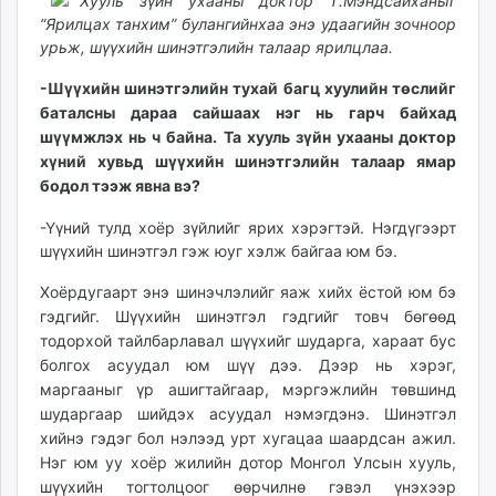
15:52:27
22:31:37
Хууль зүйн ухааны доктор Т.Мэндсайханыг
ikon.mn
“Ярилцах тан­хим” булангийнхаа энэ удаагийн зоч­ноор
mnb.mn
урьж, шүүхийн шинэтгэлийн талаар ярилцлаа.
Livetv.mn
-Шүүхийн шинэтгэлийн тухай багц хуулийн төслийг
Eguur.mn
баталсны дараа сайшаах нэг нь гарч байхад
24tsag.mn
шүүмжлэх нь ч байна. Та хууль зүйн ухааны доктор
shuud.mn
хүний хувьд шүүхийн шинэтгэлийн талаар ямар
eagle.mn
бодол тээж явна вэ?
ergelt.mn
-Үүний тулд хоёр зүйлийг ярих хэрэгтэй. Нэгдүгээрт
zarig.mn
шүүхийн шинэтгэл гэж юуг хэлж байгаа юм бэ.
today.mn
Хоёрдугаарт энэ шинэч­лэлийг яаж хийх ёстой юм бэ
zuv.mn
гэдгийг. Шүүхийн шинэтгэл гэдгийг товч бөгөөд
mminfo.mn
тодорхой тайлбарлавал шүүхийг шударга, хараат бус
ugluu.mn
болгох асуудал юм шүү дээ. Дээр нь хэрэг,
urlag.mn
маргааныг үр ашигтайгаар, мэргэжлийн төвшинд
unen.mn
шударгаар шийдэх асуудал нэмэгдэнэ. Шинэтгэл
asu.mn
хийнэ гэдэг бол нэлээд урт хугацаа шаардсан ажил.
shudarga.mn
Нэг юм уу хоёр жилийн дотор Монгол Улсын хууль,
шүүхийн тогтолцоог өөрчилнө гэвэл үнэхээр
shuurhai.mn