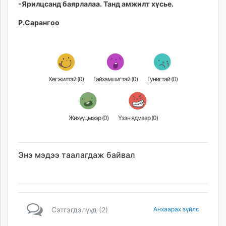
-Ярилцсанд баярлалаа. Танд амжилт хүсье.
Р.Сарангоо
Хөгжилтэй (
0
)
Гайхамшигтай (
0
)
Гунигтай (
0
)
Жихүүцмээр (
0
)
Үзэн ядмаар (
0
)
Энэ мэдээ таалагдаж байвал
Сэтгэгдэлүүд (2)
Анхаарах зүйлс