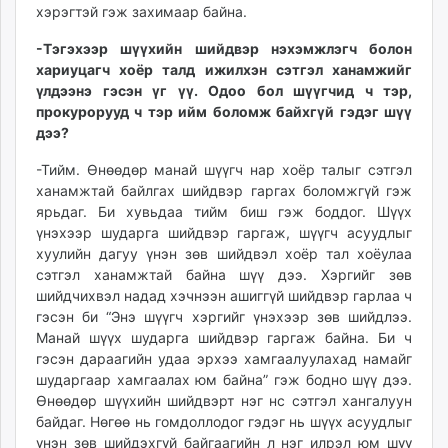
хэрэгтэй гэж захимаар байна.
-Тэгэхээр шүүхийн шийдвэр нэхэмжлэгч болон
хариуцагч хоёр талд ижилхэн сэтгэл ханамжийг
үлдээнэ гэсэн үг үү. Одоо бол шүүгчид ч тэр,
прокурорууд ч тэр ийм боломж байхгүй гэдэг шүү
дээ?
-Тийм. Өнөөдөр манай шүүгч нар хоёр талыг сэтгэл
ханамжтай байлгах шийдвэр гаргах боломжгүй гэж
ярьдаг. Би хувьдаа тийм биш гэж боддог. Шүүх
үнэхээр шударга шийдвэр гаргаж, шүүгч асуудлыг
хуулийн дагуу үнэн зөв шийдвэл хоёр тал хоёулаа
сэтгэл ханамжтай байна шүү дээ. Хэргийг зөв
шийдчихвэл надад хэчнээн ашиггүй шийдвэр гарлаа ч
гэсэн би “Энэ шүүгч хэргийг үнэхээр зөв шийдлээ.
Манай шүүх шударга шийдвэр гаргаж байна. Би ч
гэсэн дараагийн удаа эрхээ хамгаалуулахад намайг
шударгаар хамгаалах юм байна” гэж бодно шүү дээ.
Өнөөдөр шүүхийн шийдвэрт нэг нс сэтгэл хангалуун
байдаг. Нөгөө нь гомдоллодог гэдэг нь шүүх асуудлыг
үнэн зөв шийдэхгүй байгаагийн л нэг илрэл юм шүү