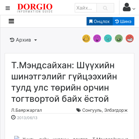
Онцлох
Шинэ
Мэдээллийн
Зар мэдээллийн
Архив
Банк санхүү
Бизнес ААН
Төрийн
Т.Мэндсайхан: Шүүхийн
Нийслэлийн
шинэтгэлийг гүйцээхийн
тулд улс төрийн орчин
dorgio.mn
тогтвортой байх ёстой
Gogo.mn
caak.mn
Л.Баяржаргал
Сонгууль
,
Элбэгдорж
news.mn
2013-
2026-
2013/06/13
zindaa.mn
06-
08-
Baabar.mn
13
09
tovch.mn