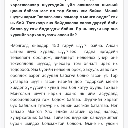
хэрэгжсэнээр шүүгчдийн үйл ажиллагаа шилний
цаана байгаа мэт ил тод болох юм байна. Манай
шүүгч нарыг “авлига авах замаар л мөнгө олдог” гэх
нь бий. Тэгэхээр энэ байдлаасаа салах дургүй байх
болов уу гэж бодогдож байна. Ер нь шүүгч нар энэ
хуулийг хэрхэн хүлээж авсан бэ?
-Монголд өнөөдөр 450 гаруй шүүгч байна. Анхан
шатны шүүх хуралд шүүгчээс гадна иргэдийн
төлөөлөгч оролцож, шийдвэрт нөлөөлөх учир энэ
тохиолдолд шүүхэд үнэхээр том хяналт ирэх нь
тодорхой. Янз бүрийн нөлөөнд орох, хахууль авах гэж
оролдох зэрэг асуудал байхгүй болно гэсэн үг. Тэр
утгаараа шүүгч гэсэн нэрийн дор тодорхой мөнгө
хийдэг хүмүүсийн хувьд энэ бол хатуу хууль. Гэхдээ
Монголын шүүгч нарын ихэнх нь ийм асуудалд
орооцолдоогүй гэж бодож байгаа. Шүүгчийн хараат
бус байдлын түлхүүр нь эдийн засгийн баталгаа. Нэг
талаар Монгол Улс эдийн засгийн хувьд нэлээд
хүчирхэгжиж байна. Тиймээс шүүхийн санхүүжилтыг
бүрэн шийдэх боломжтой болсон. Өмнө нь улсын