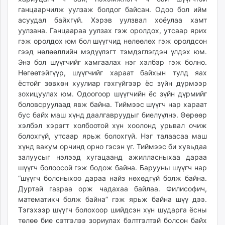
ганцаарчилж уулзаж болдог байсан. Одоо бол ийм
асуудал байхгүй. Хэрэв уулзвал хоёулаа хамт
уулзана. Ганцаараа уулзах гэж оролдох, утсаар ярих
гэж оролдох юм бол шүүгчид нөлөөлөх гэж оролдсон
гээд нөлөөллийн мэдүүлэгт тэмдэглэгдэн үлдэх юм.
Энэ бол шүүгчийг хамгаалах нэг хэлбэр гэж болно.
Нөгөөтэйгүүр, шүүгчийг хараат байхын тулд яах
ёстойг зөвхөн хуулиар гэхгүйгээр ёс зүйн дүрмээр
зохицуулах юм. Одоогоор шүүгчийн ёс зүйн дүрмийг
боловсруулаад явж байна. Тиймээс шүүгч нар хараат
бус байх маш хүнд даалгавруудыг биелүүлнэ. Өөрөөр
хэлбэл хэрэгт холбоотой хүн хоолонд урьвал очиж
болохгүй, утсаар ярьж болохгүй. Нэг талаасаа маш
хүнд вакум орчинд орно гэсэн үг. Тиймээс би хувьдаа
залуусыг нэлээд хугацаанд ажилласныхаа дараа
шүүгч болоосой гэж бодож байна. Барууны шүүгч нар
“шүүгч болсныхоо дараа найз нөхөдгүй болж байна.
Дуртай газраа орж чадахаа байлаа. Филисофич,
математикч болж байна” гэж ярьж байна шүү дээ.
Тэгэхээр шүүгч болохоор шийдсэн хүн шударга ёсны
төлөө бие сэтгэлээ зориулах бэлтгэлтэй болсон байх