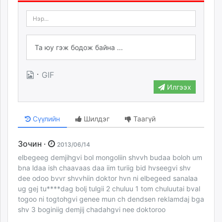
·
GIF
Илгээх
Сүүлийн
Шилдэг
Таагүй
Зочин ·
2013/06/14
elbegeeg demjihgvi bol mongoliin shvvh budaa boloh um
bna ldaa ish chaavaas daa iim turiig bid hvseegvi shv
dee odoo bvvr shvvhiin doktor hvn ni elbegeed sanalaa
ug gej tu****dag bolj tulgii 2 chuluu 1 tom chuluutai bval
togoo ni togtohgvi genee mun ch dendsen reklamdaj bga
shv 3 boginiig demjij chadahgvi nee doktoroo