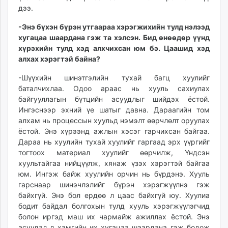
дээ.
-Энэ бүхэн бүрэн утгаараа хэрэгжихийн тулд нэлээд
хугацаа шаардана гэж та хэлсэн. Бид өнөөдөр үүнд
хүрэхийн тулд хэд алхчихсан юм бэ. Цаашид хэд
алхах хэрэгтэй байна?
-Шүүхийн шинэтгэлийн тухай багц хуулийг
баталчихлаа. Одоо араас нь хууль сахиулах
байгууллагын бүтцийн асуудлыг шийдэх ёстой.
Ингэснээр эхний үе шатыг давна. Дараагийн том
алхам нь процессын хуульд нэмэлт өөрчлөлт оруулах
ёстой. Энэ хүрээнд ажлын хэсэг гарчихсан байгаа.
Дараа нь хуулийн тухай хуулийг гаргаад эрх үүргийг
тогтоох материал хуулийг өөрчилж, Үндсэн
хуультайгаа нийцүүлж, хянаж үзэх хэрэгтэй байгаа
юм. Ингэж байж хуулийн орчин нь бүрдэнэ. Хууль
гарснаар шинэчлэлийг бүрэн хэрэгжүүлнэ гэж
байхгүй. Энэ бол ердөө л цаас байхгүй юу. Хуулиа
бодит байдал болгохын тулд хууль хэрэгжүүлэгчид
болон иргэд маш их чармайж ажиллах ёстой. Энэ
асуудал л хамгийн их хугацаа шаардана гэж бодож