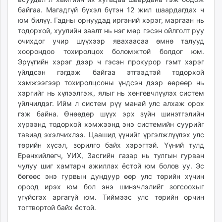
байгаа. Магадгүй бүхэл бүтэн 12 жил шаардагдах ч
юм билүү. Гадны орнуудад иргэний хэрэг, маргаан нь
тодорхой, хуулийн заалт нь нэг мөр гэсэн ойлголт руу
очихдог учир шүүхээр явахаасаа өмнө талууд
хоорондоо тохиролцох боломжтой болдог юм.
Эрүүгийн хэрэг дээр ч гэсэн прокурор гэмт хэрэг
үйлдсэн гэгдэж байгаа этгээдтэй тодорхой
хэмжээгээр тохиролцсоны үндсэн дээр өөрөөр нь
хэргийг нь хүлээлгэж, ялыг нь хөнгөвчлүүлэх систем
үйлчилдэг. Ийм л систем рүү манай улс алхаж орох
гэж байна. Өнөөдөр шүүх эрх зүйн шинэтгэлийн
хүрээнд тодорхой хэмжээнд энэ системийн суурийг
тавиад эхэлчихлээ. Цаашид үүнийг үргэлжлүүлэх улс
төрийн хүсэл, зорилго байх хэрэгтэй. Үүний тулд
Ерөнхийлөгч, УИХ, Засгийн газар нь тулгын гурван
чулуу шиг хамтарч ажиллах ёстой юм болов уу. Эс
бөгөөс энэ гурвын дундуур өөр улс төрийн хүчин
ороод ирэх юм бол энэ шинэчлэлийг зогсоохыг
үгүйсгэх аргагүй юм. Тиймээс улс төрийн орчин
тогтвортой байх ёстой.