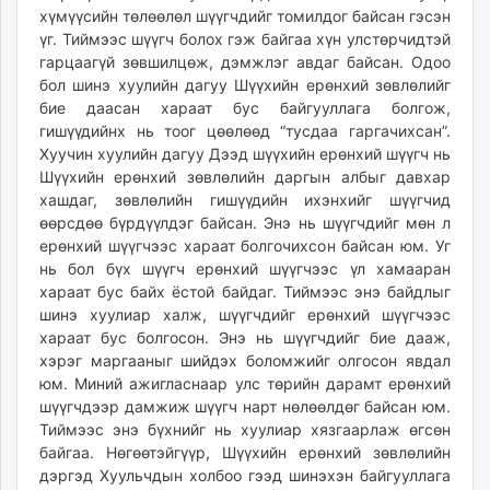
хүмүүсийн төлөөлөл шүүгчдийг томилдог байсан гэсэн
үг. Тиймээс шүүгч болох гэж байгаа хүн улстөрчидтэй
гарцаагүй зөвшилцөж, дэмжлэг авдаг байсан. Одоо
бол шинэ хуулийн дагуу Шүүхийн ерөнхий зөвлөлийг
бие даасан хараат бус байгууллага болгож,
гишүүдийнх нь тоог цөөлөөд “тусдаа гаргачихсан”.
Хуучин хуулийн дагуу Дээд шүүхийн ерөнхий шүүгч нь
Шүүхийн ерөнхий зөвлөлийн даргын албыг давхар
хашдаг, зөвлөлийн гишүүдийн ихэнхийг шүүгчид
өөрсдөө бүрдүүлдэг байсан. Энэ нь шүүгчдийг мөн л
ерөнхий шүүгчээс хараат болгочихсон байсан юм. Уг
нь бол бүх шүүгч ерөнхий шүүгчээс үл хамааран
хараат бус байх ёстой байдаг. Тиймээс энэ байдлыг
шинэ хуулиар халж, шүүгчдийг ерөнхий шүүгчээс
хараат бус болгосон. Энэ нь шүүгчдийг бие дааж,
хэрэг маргааныг шийдэх боломжийг олгосон явдал
юм. Миний ажигласнаар улс төрийн дарамт ерөнхий
шүүгчдээр дамжиж шүүгч нарт нөлөөлдөг байсан юм.
Тиймээс энэ бүхнийг нь хуулиар хязгаарлаж өгсөн
байгаа. Нөгөөтэйгүүр, Шүүхийн ерөнхий зөвлөлийн
дэргэд Хуульчдын холбоо гээд шинэхэн байгууллага