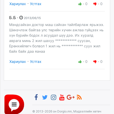
·
Хариулах
Устгах
-
0
-
0
Б.Б ·
2013/06/15
Мэндсайхан доктор маш сайхан тайлбарлаж ярьжээ.
Шинэчлэж байгаа улс төрийн хүчин ажлаа гүйцээх нь
хүн бүрийн бодох л асуудал шүү дээ. Их хуралд
аврага минь 2 жил шахуу ************ суусан,
Ерөнхийлөгч болвол 1 жил нь ************ суух жил
байх байх даа яанаа
·
Хариулах
Устгах
-
0
-
0
© 2013-2026 он Dorgio.mn, Мэдээллийн хөтөч