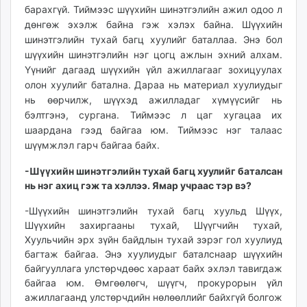
барахгүй. Тиймээс шүүхийн шинэтгэлийн ажил одоо л
unuudur.mn
дөнгөж эхэлж байна гэж хэлэх байна. Шүүхийн
isee.mn
шинэтгэлийн тухай багц хуулийг баталлаа. Энэ бол
mglradio.com
шүүхийн шинэтгэлийн нэг цогц ажлын эхний алхам.
fact.mn
Үүнийг дагаад шүүхийн үйл ажиллагааг зохицуулах
itoim.mn
олон хуулийг батална. Дараа нь материал хуулиудыг
tumen.mn
нь өөрчилж, шүүхэд ажилладаг хүмүүсийг нь
shuum.mn
бэлтгэнэ, сургана. Тиймээс л цаг хугацаа их
шаардана гээд байгаа юм. Тиймээс нэг талаас
times.mn
шүүмжлэл гарч байгаа байх.
tvmongolia.mn
mass.mn
-Шүүхийн шинэтгэлийн тухай багц хуулийг баталсан
unegui.mn
нь нэг ахиц гэж та хэллээ. Ямар учраас тэр вэ?
assa.mn
-Шүүхийн шинэтгэлийн тухай багц хуульд Шүүх,
toim.mn
Шүүхийн захиргааны тухай, Шүүгчийн тухай,
tac.mn
Хуульчийн эрх зүйн байдлын тухай зэрэг гол хуулиуд
paparazzi.mn
багтаж байгаа. Энэ хуулиудыг баталснаар шүүхийн
байгууллага улстөрчдөөс хараат байх эхлэл тавигдаж
unread.today
байгаа юм. Өмгөөлөгч, шүүгч, прокурорын үйл
ажиллагаанд улстөрчдийн нөлөөллийг байхгүй болгож