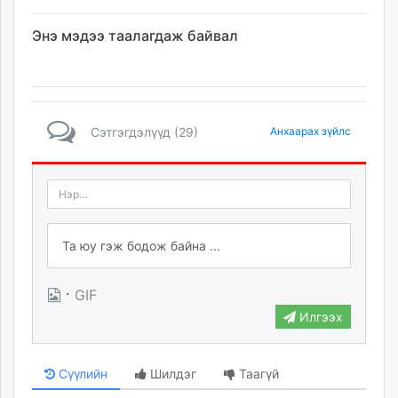
Энэ мэдээ таалагдаж байвал
Сэтгэгдэлүүд (29)
Анхаарах зүйлс
·
GIF
Илгээх
Сүүлийн
Шилдэг
Таагүй