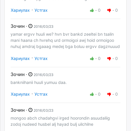
·
Хариулах
Устгах
-
0
-
0
Зочин ·
2016/03/23
yamar ergvv huuli we? hvn bvr bankd zeeltei bn tsalin
mani haana ch hvrehq urd ormoigoi awj hoid ormoigoo
nuhuj amdraj bgaaag medej bga boluu ergvv dagznuuud
·
Хариулах
Устгах
-
0
-
0
Зочин ·
2016/03/23
bankniihanii huuli yumuu daa.
·
Хариулах
Устгах
-
0
-
0
Зочин ·
2016/03/23
mongoo abch chadahgvi irged hoorondin asuudaliig
zodoj nudeed husbel alj hayad bulj uilchilne