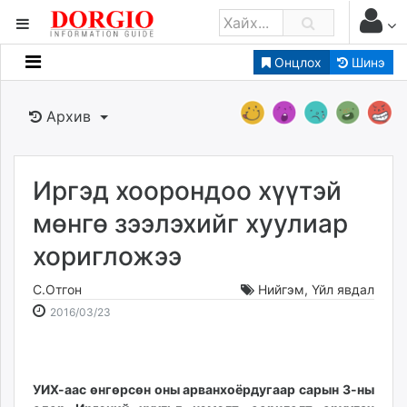
Онцлох
Шинэ
Мэдээллийн
Зар мэдээллийн
Архив
Банк санхүү
Бизнес ААН
Төрийн
Иргэд хоорондоо хүүтэй
Нийслэлийн
мөнгө зээлэхийг хуулиар
хоригложээ
dorgio.mn
Gogo.mn
С.Отгон
Нийгэм
,
Үйл явдал
caak.mn
2016-
2026-
2016/03/23
news.mn
03-
08-
23
07
zindaa.mn
10:26:55
18:04:31
Baabar.mn
УИХ-аас өнгөрсөн оны арванхоёрдугаар сарын 3-ны
tovch.mn