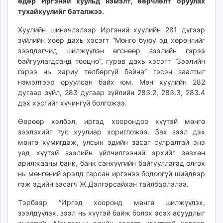
өдөр Иргэний хуульд нэмэлт, өөрчлөлт оруулах
ikon.mn
тухайхуулийг баталжээ.
mnb.mn
Хуулийн шинэчлэлээр Иргэний хуулийн 281 дүгээр
Livetv.mn
зүйлийн хоёр дахь хэсэгт “Мөнгө буюу эд хөрөнгийг
Eguur.mn
зээлдэгчид шилжүүлэн өгснөөр зээлийн гэрээ
24tsag.mn
байгуулагдсанд тооцно”, гурав дахь хэсэгт “Зээлийн
shuud.mn
гэрээ нь хариу төлбөргүй байна” гэсэн заалтыг
нэмэлтээр оруулсан байх юм. Мөн хуулийн 282
eagle.mn
дугаар зүйл, 283 дугаар зүйлийн 283.2, 283.3, 283.4
ergelt.mn
дэх хэсгийг хүчингүй болгожээ.
zarig.mn
today.mn
Өөрөөр хэлбэл, иргэд хоорондоо хүүтэй мөнгө
зээлэхийг тус хуулиар хоригложээ. Зах зээл дэх
zuv.mn
мөнгө хумигдаж, улсын эдийн засаг сулралтай энэ
mminfo.mn
үед хүүтэй зээлийн үйлчилгээний эрхийг зөвхөн
ugluu.mn
арилжааны банк, банк санхүүгийн байгууллагад олгох
urlag.mn
нь мөнгөний эрэлд гарсан иргэнээ бодоогүй шийдвэр
unen.mn
гэж эдийн засагч Ж.Дэлгэрсайхан тайлбарлалаа.
asu.mn
Тэрбээр “Иргэд хооронд мөнгө шилжүүлэх,
shudarga.mn
зээлдүүлэх, зээл нь хүүтэй байж болох эсэх асуудлыг
shuurhai.mn