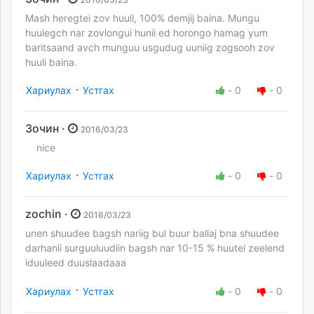
Mash heregtei zov huuli, 100% demjij baina. Mungu
huulegch nar zovlongui hunii ed horongo hamag yum
baritsaand avch munguu usgudug uuniig zogsooh zov
huuli baina.
·
Хариулах
Устгах
-
0
-
0
Зочин ·
2016/03/23
nice
·
Хариулах
Устгах
-
0
-
0
zochin ·
2016/03/23
unen shuudee bagsh nariig bul buur ballaj bna shuudee
darhanii surguuluudiin bagsh nar 10-15 % huutei zeelend
iduuleed duuslaadaaa
·
Хариулах
Устгах
-
0
-
0