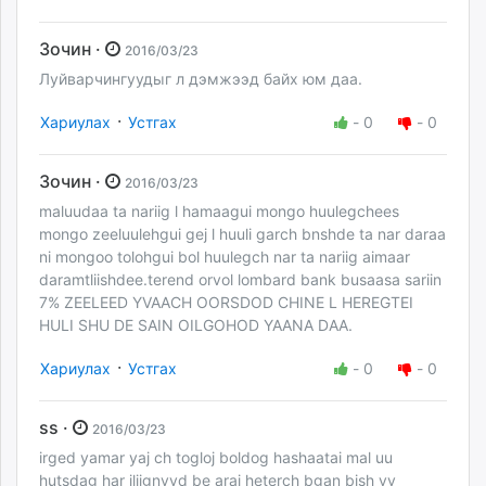
Зочин ·
2016/03/23
Луйварчингуудыг л дэмжээд байх юм даа.
·
Хариулах
Устгах
-
0
-
0
Зочин ·
2016/03/23
maluudaa ta nariig l hamaagui mongo huulegchees
mongo zeeluulehgui gej l huuli garch bnshde ta nar daraa
ni mongoo tolohgui bol huulegch nar ta nariig aimaar
daramtliishdee.terend orvol lombard bank busaasa sariin
7% ZEELEED YVAACH OORSDOD CHINE L HEREGTEI
HULI SHU DE SAIN OILGOHOD YAANA DAA.
·
Хариулах
Устгах
-
0
-
0
ss ·
2016/03/23
irged yamar yaj ch togloj boldog hashaatai mal uu
hutsdag har iljignvvd be arai heterch bgan bish vv