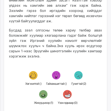
өнөөгийн Монголын эдийн засагт нээлттэй хэвээр
unuudur.mn
үлдээх нь хамгийн зөв алхам” гэж харж байна.
isee.mn
Зээлийн гэрээ бол иргэдийн хооронд хийгддэг
хамгийн нийтлэг гэрээний нэг төрөл бөгөөд ихэвчлэн
mglradio.com
хүүтэй байгуулагддаг аж.
fact.mn
itoim.mn
Бусдад зээл олгосны төлөө хариу төлбөр авах
tumen.mn
боломжийг хуулиар хязгаарлана гэдэг байж болшгүй
зүйл гэж Иргэний хуулийн нэмэлт өөрчлөлтийг
shuum.mn
шүүмжлэх хуульч ч байна.Энэ хууль ирэх есдүгээр
times.mn
сарын 1-нээс Эрүүгийн шинэтгэлийн хуулийн хамтаар
tvmongolia.mn
хэрэгжиж эхэлнэ.
mass.mn
unegui.mn
assa.mn
toim.mn
Хөгжилтэй (
)
Гайхамшигтай (
)
Гунигтай (
2
)
tac.mn
paparazzi.mn
unread.today
Жихүүцмээр (
1
)
Үзэн ядмаар (
0
)