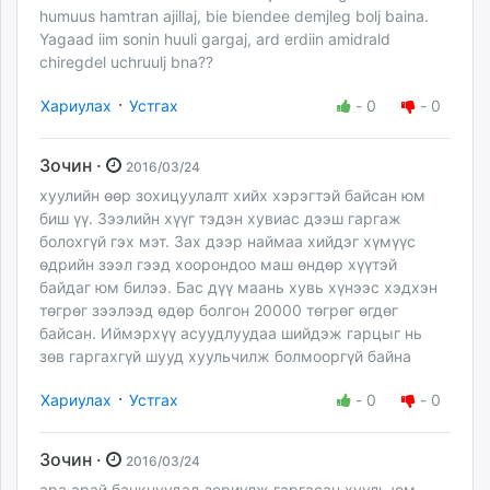
humuus hamtran ajillaj, bie biendee demjleg bolj baina.
Yagaad iim sonin huuli gargaj, ard erdiin amidrald
chiregdel uchruulj bna??
·
Хариулах
Устгах
-
0
-
0
Зочин ·
2016/03/24
хуулийн өөр зохицуулалт хийх хэрэгтэй байсан юм
биш үү. Зээлийн хүүг тэдэн хувиас дээш гаргаж
болохгүй гэх мэт. Зах дээр наймаа хийдэг хүмүүс
өдрийн зээл гээд хоорондоо маш өндөр хүүтэй
байдаг юм билээ. Бас дүү маань хувь хүнээс хэдхэн
төгрөг зээлээд өдөр болгон 20000 төгрөг өгдөг
байсан. Иймэрхүү асуудлуудаа шийдэж гарцыг нь
зөв гаргахгүй шууд хуульчилж болмооргүй байна
·
Хариулах
Устгах
-
0
-
0
Зочин ·
2016/03/24
ара арай банкнуудад зориулж гаргасан хууль юм