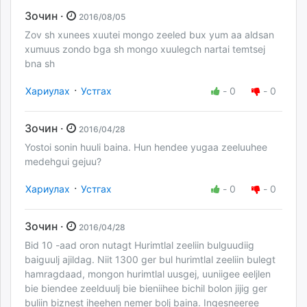
Зочин ·
2016/08/05
Zov sh xunees xuutei mongo zeeled bux yum aa aldsan
xumuus zondo bga sh mongo xuulegch nartai temtsej
bna sh
·
Хариулах
Устгах
-
0
-
0
Зочин ·
2016/04/28
Yostoi sonin huuli baina. Hun hendee yugaa zeeluuhee
medehgui gejuu?
·
Хариулах
Устгах
-
0
-
0
Зочин ·
2016/04/28
Bid 10 -aad oron nutagt Hurimtlal zeeliin bulguudiig
baiguulj ajildag. Niit 1300 ger bul hurimtlal zeeliin bulegt
hamragdaad, mongon hurimtlal uusgej, uuniigee eeljlen
bie biendee zeelduulj bie bieniihee bichil bolon jijig ger
buliin biznest iheehen nemer bolj baina. Ingesneeree