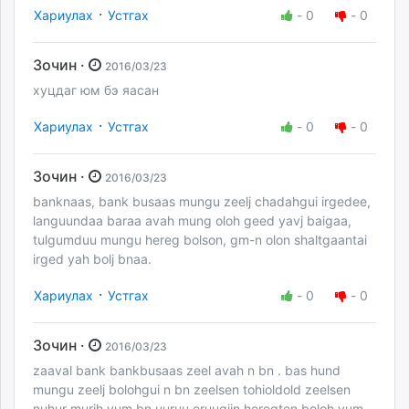
·
Хариулах
Устгах
-
0
-
0
Зочин ·
2016/03/23
хуцдаг юм бэ яасан
·
Хариулах
Устгах
-
0
-
0
Зочин ·
2016/03/23
banknaas, bank busaas mungu zeelj chadahgui irgedee,
languundaa baraa avah mung oloh geed yavj baigaa,
tulgumduu mungu hereg bolson, gm-n olon shaltgaantai
irged yah bolj bnaa.
·
Хариулах
Устгах
-
0
-
0
Зочин ·
2016/03/23
zaaval bank bankbusaas zeel avah n bn . bas hund
mungu zeelj bolohgui n bn zeelsen tohioldold zeelsen
nuhur murih yum bn uuruu eruugiin heregten boloh yum