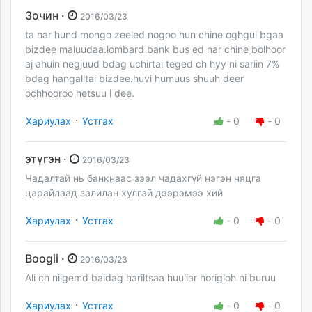
Зочин ·
2016/03/23
ta nar hund mongo zeeled nogoo hun chine oghgui bgaa
bizdee maluudaa.lombard bank bus ed nar chine bolhoor
aj ahuin negjuud bdag uchirtai teged ch hyy ni sariin 7%
bdag hangalltai bizdee.huvi humuus shuuh deer
ochhooroo hetsuu l dee.
·
Хариулах
Устгах
-
0
-
0
этүгэн ·
2016/03/23
Чадалтай нь банкнаас зээл чадахгүй нэгэн чяцга
царайлаад залилан хулгай дээрэмээ хий
·
Хариулах
Устгах
-
0
-
0
Boogii ·
2016/03/23
Ali ch niigemd baidag hariltsaa huuliar horigloh ni buruu
·
Хариулах
Устгах
-
0
-
0