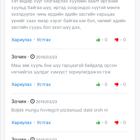
хэт өндөр хүүг хязгаарлах хуулийн заалт иргэний
хуульд байгаа шүү, иргэд хоорондоо хүүтэй мөнгө
зээлдүүлэх чинь ердийн эдийн засгийн харьцаа
үүнийг хаах ямар хэрэг байгаа юм бол, чөлөөт эдийн
засгийн суурь бол зээл шүү дээ,
·
Хариулах
Устгах
-
0
-
0
Зочин ·
2016/03/23
Маш зөв хууль бна шүү гарцаагүй байдалд орсон
нэгнийгээ шулдаг хүмүүст зориулагдажээ гэж
·
Хариулах
Устгах
-
0
-
0
Зочин ·
2016/03/23
Boljde mungu hvvlegch pizdanuud dald oroh ni
·
Хариулах
Устгах
-
0
-
0
Зочин ·
2016/03/23