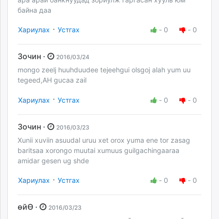
байна даа
·
Хариулах
Устгах
-
0
-
0
Зочин ·
2016/03/24
mongo zeelj huuhduudee tejeehgui olsgoj alah yum uu
tegeed,AH gucaa zail
·
Хариулах
Устгах
-
0
-
0
Зочин ·
2016/03/23
Xunii xuviin asuudal uruu xet orox yuma ene tor zasag
baritsaa xorongo muutai xumuus guilgachingaaraa
amidar gesen ug shde
·
Хариулах
Устгах
-
0
-
0
өйӨ ·
2016/03/23