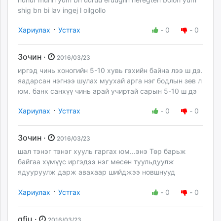
shig bn bi lav ingej l oilgollo
·
Хариулах
Устгах
-
0
-
0
Зочин ·
2016/03/23
иргэд чинь хоногийн 5-10 хувь гэхийн байна лээ ш дэ.
яадарсан нэгнээ шулах муухай арга нэг бодлын зөв л
юм. банк санхүү чинь арай учиртай сарын 5-10 ш дэ
·
Хариулах
Устгах
-
0
-
0
Зочин ·
2016/03/23
шал тэнэг тэнэг хууль гаргах юм...энэ Төр барьж
байгаа хүмүүс иргэдээ нэг мөсөн туульдуулж
ядууруулж дарж авахаар шийджээ новшнууд
·
Хариулах
Устгах
-
0
-
0
gfju ·
2016/03/23