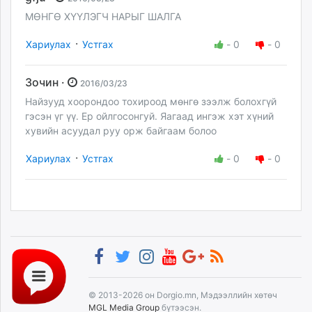
МӨНГӨ ХҮҮЛЭГЧ НАРЫГ ШАЛГА
·
Хариулах
Устгах
-
0
-
0
Зочин ·
2016/03/23
Найзууд хоорондоо тохироод мөнгө зээлж болохгүй
гэсэн үг үү. Ер ойлгосонгуй. Яагаад ингэж хэт хүний
хувийн асуудал руу орж байгаам болоо
·
Хариулах
Устгах
-
0
-
0
© 2013-2026 он Dorgio.mn, Мэдээллийн хөтөч
MGL Media Group
бүтээсэн.