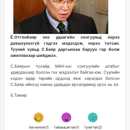
ikon.mn
mnb.mn
Livetv.mn
Eguur.mn
24tsag.mn
Ё.Отгонбаяр энэ удаагийн сонгуульд нэрээ
shuud.mn
дэвшүүлэхгүй гэдгээ мэдэгдэж, нэрээ татсан.
eagle.mn
Түүний хувьд С.Баяр даргынхаа баруун гар болж
ажиллахаар шийджээ.
ergelt.mn
zarig.mn
С.Баярын тухайд МАН-ын сонгуулийн штабыг
today.mn
удирдахаар болсон гэх мэдээлэл байгаа юм. Сүүлийн
zuv.mn
хэдэн өдөр төрийн ордонд явж харагдах болсон
С.Баяр ийнхүү намаа удирдан өрсөлдөөнд орох нь ээ.
mminfo.mn
ugluu.mn
Б.Тамир
urlag.mn
unen.mn
asu.mn
shudarga.mn
Хөгжилтэй (
1
)
Гайхамшигтай (
1
)
Гунигтай (
2
)
shuurhai.mn