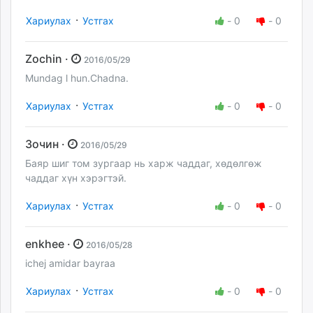
·
Хариулах
Устгах
-
0
-
0
Zochin ·
2016/05/29
Mundag l hun.Chadna.
·
Хариулах
Устгах
-
0
-
0
Зочин ·
2016/05/29
Баяр шиг том зургаар нь харж чаддаг, хөдөлгөж
чаддаг хүн хэрэгтэй.
·
Хариулах
Устгах
-
0
-
0
enkhee ·
2016/05/28
ichej amidar bayraa
·
Хариулах
Устгах
-
0
-
0