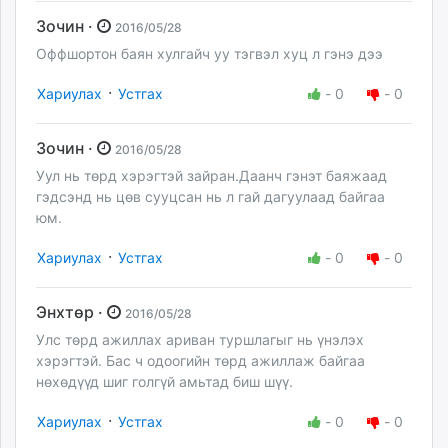
Зочин ·
2016/05/28
Оффшортон баян хулгайч уу тэгвэл хуц л гэнэ дээ
·
Хариулах
Устгах
-
0
-
0
Зочин ·
2016/05/28
Уул нь төрд хэрэгтэй зайран.Даанч гэнэт баяжаад
гэдсэнд нь цөв сууцсан нь л гай дагуулаад байгаа
юм.
·
Хариулах
Устгах
-
0
-
0
Энхтөр ·
2016/05/28
Улс төрд ажиллах ариван туршлагыг нь үнэлэх
хэрэгтэй. Бас ч одоогийн төрд ажиллаж байгаа
нөхөдүүд шиг голгүй амьтад биш шүү.
·
Хариулах
Устгах
-
0
-
0