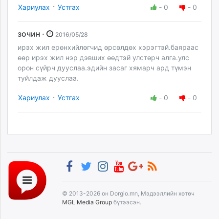
·
Хариулах
Устгах
-
0
-
0
зочин ·
2016/05/28
ирэх жил ерөнхийлөгчид өрсөлдөх хэрэгтэй.баяраас
өөр ирэх жил нэр дэвших өөдтэй улстөрч алга.улс
орон сүйрч дууслаа.эдийн засаг хямарч ард түмэн
туйлдаж дууслаа.
·
Хариулах
Устгах
-
0
-
0
© 2013-2026 он Dorgio.mn, Мэдээллийн хөтөч
MGL Media Group
бүтээсэн.