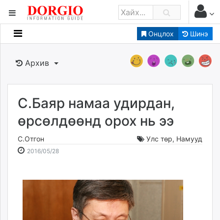
Онцлох
Шинэ
Мэдээллийн
Зар мэдээллийн
Архив
Банк санхүү
Бизнес ААН
Төрийн
С.Баяр намаа удирдан,
Нийслэлийн
өрсөлдөөнд орох нь ээ
С.Отгон
Улс төр
,
Намууд
dorgio.mn
2016-
2026-
2016/05/28
Gogo.mn
05-
08-
caak.mn
28
09
news.mn
12:32:24
14:54:45
zindaa.mn
Baabar.mn
tovch.mn