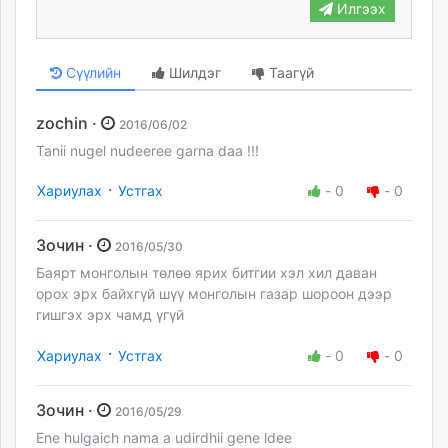
Илгээх
Сүүлийн
Шилдэг
Таагүй
zochin ·
2016/06/02
Tanii nugel nudeeree garna daa !!!
·
Хариулах
Устгах
-
0
-
0
Зочин ·
2016/05/30
Баярт монголын төлөө ярих битгии хэл хил даван
орох эрх байхгүй шүү монголын газар шороон дээр
гишгэх эрх чамд үгүй
·
Хариулах
Устгах
-
0
-
0
Зочин ·
2016/05/29
Ene hulgaich nama a udirdhii gene ldee