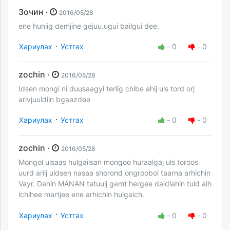
Зочин ·
2016/05/28
ene huniig demjine gejuu.ugui bailgui dee.
·
Хариулах
Устгах
-
0
-
0
zochin ·
2016/05/28
Idsen mongi ni duusaagyi teriig chibe ahij uls tord orj
arivjuuldiin bgaazdee
·
Хариулах
Устгах
-
0
-
0
zochin ·
2016/05/28
Mongol ulsaas hulgailsan mongoo huraalgaj uls toroos
uurd arilj uldsen nasaa shorond ongroobol taarna arhichin
Vayr. Dahin MANAN tatuulj gemt hergee daldlahin tuld aih
ichihee martjee ene arhichin hulgaich.
·
Хариулах
Устгах
-
0
-
0