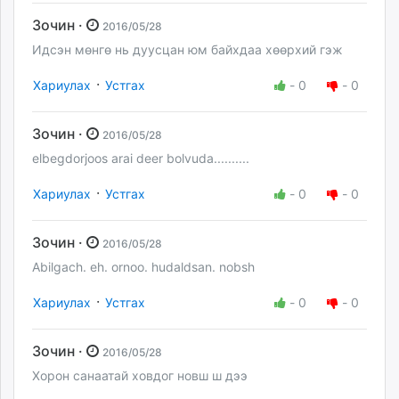
Зочин ·
2016/05/28
Идсэн мөнгө нь дуусцан юм байхдаа хөөрхий гэж
·
Хариулах
Устгах
-
0
-
0
Зочин ·
2016/05/28
elbegdorjoos arai deer bolvuda..........
·
Хариулах
Устгах
-
0
-
0
Зочин ·
2016/05/28
Abilgach. eh. ornoo. hudaldsan. nobsh
·
Хариулах
Устгах
-
0
-
0
Зочин ·
2016/05/28
Хорон санаатай ховдог новш ш дээ