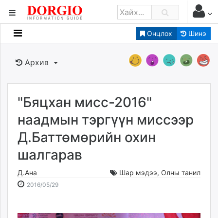
Онцлох
Шинэ
Мэдээллийн
Зар мэдээллийн
Архив
Банк санхүү
Бизнес ААН
Төрийн
"Бяцхан мисс-2016"
Нийслэлийн
наадмын тэргүүн миссээр
Д.Баттөмөрийн охин
dorgio.mn
шалгарав
Gogo.mn
caak.mn
Д.Ана
Шар мэдээ
,
Олны танил
news.mn
2016-
2026-
2016/05/29
zindaa.mn
05-
08-
Baabar.mn
29
06
tovch.mn