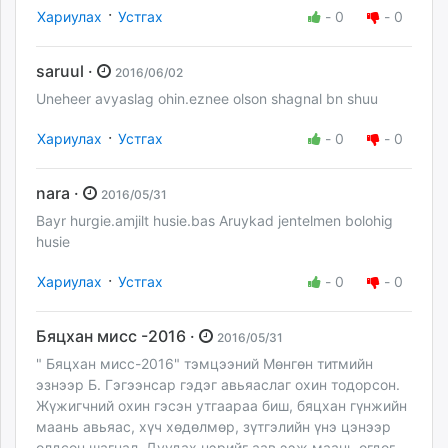
·
Хариулах
Устгах
-
0
-
0
saruul ·
2016/06/02
Uneheer avyaslag ohin.eznee olson shagnal bn shuu
·
Хариулах
Устгах
-
0
-
0
nara ·
2016/05/31
Bayr hurgie.amjilt husie.bas Aruykad jentelmen bolohig
husie
·
Хариулах
Устгах
-
0
-
0
Бяцхан мисс -2016 ·
2016/05/31
" Бяцхан мисс-2016" тэмцээний Мөнгөн титмийн
эзнээр Б. Гэгээнсар гэдэг авьяаслаг охин тодорсон.
Жүжигчний охин гэсэн утгаараа биш, бяцхан гүнжийн
маань авьяас, хүч хөдөлмөр, зүтгэлийн үнэ цэнээр
олдсон шагнал. Дуудах нэрийг аав ээж маань өгдөг,