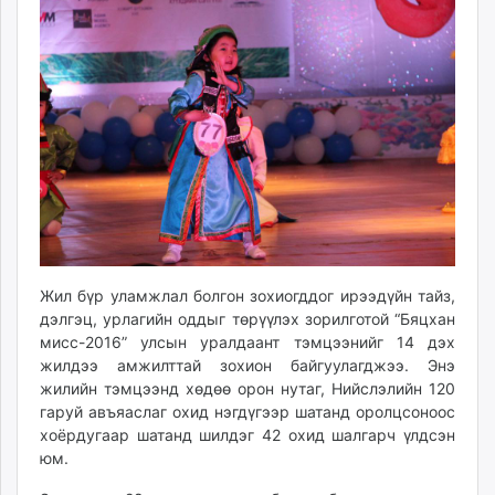
11:46:25
14:20:56
ikon.mn
mnb.mn
Livetv.mn
Eguur.mn
24tsag.mn
shuud.mn
eagle.mn
ergelt.mn
zarig.mn
today.mn
zuv.mn
Жил бүр уламжлал болгон зохиогддог ирээдүйн тайз,
дэлгэц, урлагийн оддыг төрүүлэх зорилготой “Бяцхан
mminfo.mn
мисс-2016” улсын уралдаант тэмцээнийг 14 дэх
ugluu.mn
жилдээ амжилттай зохион байгуулагджээ. Энэ
urlag.mn
жилийн тэмцээнд хөдөө орон нутаг, Нийслэлийн 120
unen.mn
гаруй авъяаслаг охид нэгдүгээр шатанд оролцсоноос
asu.mn
хоёрдугаар шатанд шилдэг 42 охид шалгарч үлдсэн
юм.
shudarga.mn
shuurhai.mn