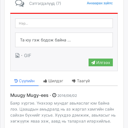
Сэтгэгдэлүүд (7)
Анхаарах зүйлс
·
GIF
Илгээх
Сүүлийн
Шилдэг
Таагүй
Muugy Mugy-ees ·
2016/06/02
Баяр хүргэе. Үнэхээр мундаг авьяаслаг юм байна
лээ. Цаашдын амьдралд нь аз жаргал хамгийн сайн
сайхан бүхнийг хүсье. Хүүхдээ дэмжиж, авьяасыг нь
хөгжүүлж яваа ээж, аавд нь талархал илэрхийлье.