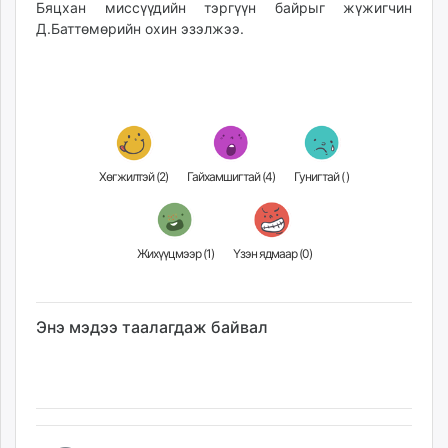
Бяцхан миссүүдийн тэргүүн байрыг жүжигчин
Д.Баттөмөрийн охин эзэлжээ.
Хөгжилтэй (
2
)
Гайхамшигтай (
4
)
Гунигтай (
)
Жихүүцмээр (
1
)
Үзэн ядмаар (
0
)
Энэ мэдээ таалагдаж байвал