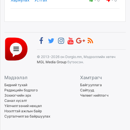
© 2013-2026 он Dorgio.mn, Мэдээллийн хөтөч
MGL Media Group
бүтээсэн.
Мэдээлэл
Хамтрагч
Бидний тухай
Байгууллага
Редакцийн бодлого
Сайтууд
Зохиогчийн эрх
Чөлөөт нийтлэгч
Санал хүсэлт
Үйлчилгээний нөхцөл
Нээлттэй ажлын байр
Сурталчилгаа байршуулах