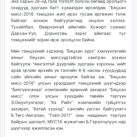
Энэ сарын 28-нд гала тоглолт болсон бөгөөд оролцогч
unuudur.mn
охидууд зургаан багт хуваагдан өрсөлдөв. “Бяцхан
isee.mn
мисс-2016 тэмцээн жил ирэх тусам өргөжин тэлж
байгааг зохион байгуулагчид онцлон хэллээ.
mglradio.com
Тухайлбал, Өвөрхангай аймгийн Хужирт сумаас
fact.mn
Дархан-Уул, Дорноговь зэрэг аймгаас тус
itoim.mn
тэмцээнийг зорин ирж оролцсон байна.
tumen.mn
Мөн тэмцээний хүрээнд “Бяцхан зүрх” хүмүүнлэгийн
shuum.mn
аяныг бяцхан миссүүдтэйгээ хамтран зохион
times.mn
байгуулж Чингэлтэй дүүргийн зургаан хорооны нийт
tvmongolia.mn
арав орчим өрхийн үе тэнгийн 4-6 насны хүүхдүүдэд
mass.mn
сайн үйлсийн аяныг өрнүүлж байгаа аж. “Бяцхан
unegui.mn
мисс-2016” улсын уралдаант тэмцээний шүүгчдээр
“Билгүүнсанаа” компанийн ерөнхий захирал “Бяцхан
assa.mn
мисс” олон улсын хүүхдийн төвийн тэргүүн
toim.mn
Э.Оюунтунгалаг, “Аз Рийч” компанийн гүйцэтгэх
tac.mn
захирал, “Азтай хүүхэд” сангийн үүсгэн байгуулагч
paparazzi.mn
Б.Төгс-Амгалан, “Гоёл-2011” оны наадмын тэргүүн
unread.today
байрын шагналт, МУСТА жүжигчин Б.Гэрэлчулуун нар
шүүгчээр ажилласан юм.