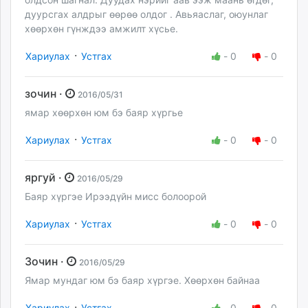
дуурсгах алдрыг өөрөө олдог . Авьяаслаг, оюунлаг
хөөрхөн гүнждээ амжилт хүсье.
·
Хариулах
Устгах
-
0
-
0
зочин ·
2016/05/31
ямар хөөрхөн юм бэ баяр хүргье
·
Хариулах
Устгах
-
0
-
0
яргуй ·
2016/05/29
Баяр хүргэе Ирээдүйн мисс болоорой
·
Хариулах
Устгах
-
0
-
0
Зочин ·
2016/05/29
Ямар мундаг юм бэ баяр хүргэе. Хөөрхөн байнаа
·
Хариулах
Устгах
-
0
-
0