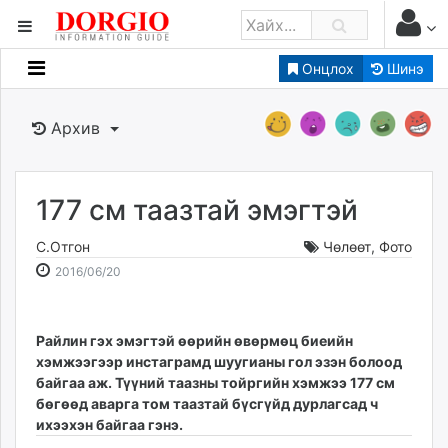
Онцлох
Шинэ
Мэдээллийн
Зар мэдээллийн
Архив
Банк санхүү
Бизнес ААН
Төрийн
177 см таазтай эмэгтэй
Нийслэлийн
С.Отгон
Чөлөөт
,
Фото
2016-
2026-
2016/06/20
dorgio.mn
06-
08-
Gogo.mn
20
07
caak.mn
16:09:07
05:57:41
Райлин гэх эмэгтэй өөрийн өвөрмөц биеийн
хэмжээгээр инстаграмд шуугианы гол эзэн болоод
news.mn
байгаа аж. Түүний таазны тойргийн хэмжээ 177 см
zindaa.mn
бөгөөд аварга том таазтай бүсгүйд дурлагсад ч
Baabar.mn
ихээхэн байгаа гэнэ.
tovch.mn