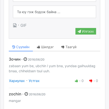
·
GIF
Илгээх
Сүүлийн
Шилдэг
Таагүй
Зочин ·
2016/06/20
zabaan yum be, ubchin l yum bna, yundaa gaihuuldag
bnaa, chiheldsen tsul uuh.
·
Хариулах
Устгах
-
0
-
0
zochin ·
2016/06/20
mangar