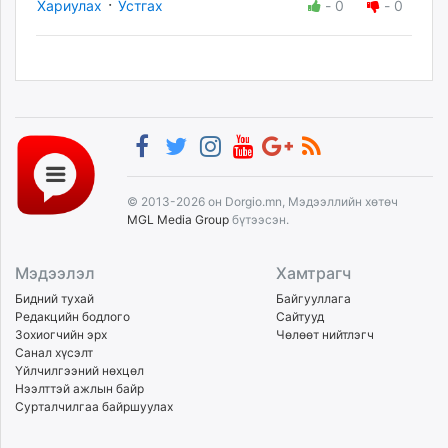
·
Хариулах
Устгах
-
0
-
0
© 2013-2026 он Dorgio.mn, Мэдээллийн хөтөч
MGL Media Group
бүтээсэн.
Мэдээлэл
Хамтрагч
Бидний тухай
Байгууллага
Редакцийн бодлого
Сайтууд
Зохиогчийн эрх
Чөлөөт нийтлэгч
Санал хүсэлт
Үйлчилгээний нөхцөл
Нээлттэй ажлын байр
Сурталчилгаа байршуулах