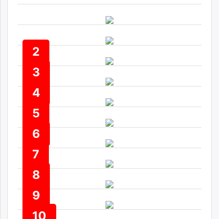
ikon.mn
mnb.mn
Livetv.mn
Eguur.mn
2
24tsag.mn
shuud.mn
3
eagle.mn
4
ergelt.mn
zarig.mn
5
today.mn
zuv.mn
6
mminfo.mn
7
ugluu.mn
urlag.mn
8
unen.mn
asu.mn
9
shudarga.mn
10
shuurhai.mn