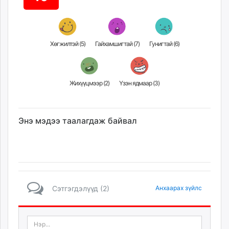
unuudur.mn
isee.mn
mglradio.com
Хөгжилтэй (
5
)
Гайхамшигтай (
7
)
Гунигтай (
6
)
fact.mn
itoim.mn
tumen.mn
Жихүүцмээр (
2
)
Үзэн ядмаар (
3
)
shuum.mn
times.mn
tvmongolia.mn
Энэ мэдээ таалагдаж байвал
mass.mn
unegui.mn
assa.mn
toim.mn
tac.mn
paparazzi.mn
Сэтгэгдэлүүд (2)
Анхаарах зүйлс
unread.today