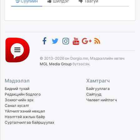
Сүүлийн
Шилдэг
Таагүй
© 2013-2026 он Dorgio.mn, Мэдээллийн хөтөч
MGL Media Group
бүтээсэн.
Мэдээлэл
Хамтрагч
Бидний тухай
Байгууллага
Редакцийн бодлого
Сайтууд
Зохиогчийн эрх
Чөлөөт нийтлэгч
Санал хүсэлт
Үйлчилгээний нөхцөл
Нээлттэй ажлын байр
Сурталчилгаа байршуулах