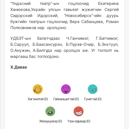
“Үндэсний театр”-ын гоцлоочид Екатерина
unuudur.mn
Ханюкова,Украйн улсын гавьяат жүжигчин Сергей
isee.mn
Сидорский Идорский, “Новосибирск”-ийн дуурь
mglradio.com
бүжгийн театрын гоцлоочид Вера Сабанцева, Роман
fact.mn
Полковников нар оролцоно.
itoim.mn
УДБЭТ-ын балетчдаас Ч.Ганчимэг, Г.Батчимэг,
tumen.mn
Б.Саруул, Б.Баасансүрэн, Б:Пүрэв-Очир, Б.Энхтуул,
shuum.mn
О.Анужин, А.Билгүдэ нар оролцох аж. Уг тоглолт нь
times.mn
маргааш бас тоглогдоно.
tvmongolia.mn
Х.Даваа
mass.mn
unegui.mn
assa.mn
toim.mn
tac.mn
Хөгжилтэй (
0
)
Гайхамшигтай (
0
)
Гунигтай (
0
)
paparazzi.mn
unread.today
Жихүүцмээр (
0
)
Үзэн ядмаар (
0
)