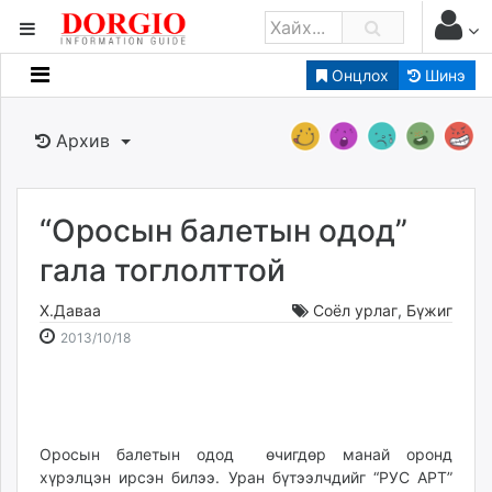
Онцлох
Шинэ
Мэдээллийн
Зар мэдээллийн
Архив
Банк санхүү
Бизнес ААН
Төрийн
“Оросын балетын одод”
Нийслэлийн
гала тоглолттой
Х.Даваа
Соёл урлаг
,
Бүжиг
dorgio.mn
2013-
2026-
2013/10/18
Gogo.mn
10-
08-
caak.mn
18
07
news.mn
21:11:39
06:09:11
zindaa.mn
Baabar.mn
Оросын балетын одод өчигдөр манай оронд
хүрэлцэн ирсэн билээ. Уран бүтээлчдийг “РУС АРТ”
tovch.mn