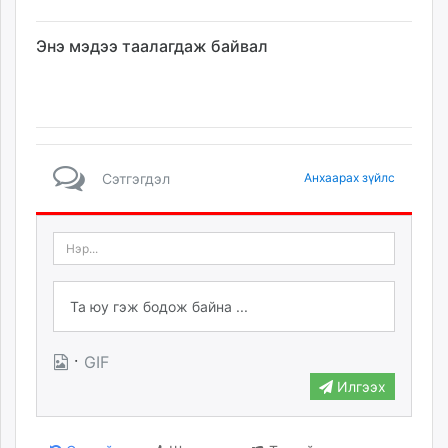
Энэ мэдээ таалагдаж байвал
Сэтгэгдэл
Анхаарах зүйлс
·
GIF
Илгээх