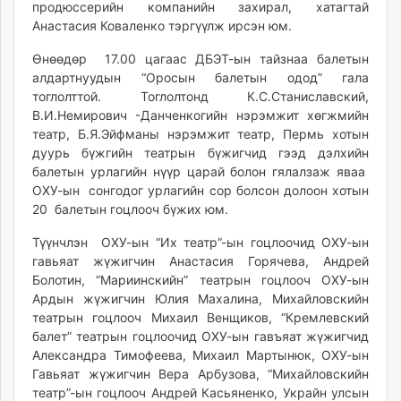
продюссерийн компанийн захирал, хатагтай
ikon.mn
Анастасия Коваленко тэргүүлж ирсэн юм.
mnb.mn
Livetv.mn
Өнөөдөр 17.00 цагаас ДБЭТ-ын тайзнаа балетын
алдартнуудын “Оросын балетын одод” гала
Eguur.mn
тоглолттой. Тоглолтонд К.С.Станиславский,
24tsag.mn
В.И.Немирович -Данченкогийн нэрэмжит хөгжмийн
shuud.mn
театр, Б.Я.Эйфманы нэрэмжит театр, Пермь хотын
eagle.mn
дуурь бүжгийн театрын бүжигчид гээд дэлхийн
ergelt.mn
балетын урлагийн нүүр царай болон гялалзаж яваа
ОХУ-ын сонгодог урлагийн сор болсон долоон хотын
zarig.mn
20 балетын гоцлооч бүжих юм.
today.mn
zuv.mn
Түүнчлэн ОХУ-ын “Их театр”-ын гоцлоочид ОХУ-ын
mminfo.mn
гавьяат жүжигчин Анастасия Горячева, Андрей
Болотин, “Мариинскийн” театрын гоцлооч ОХУ-ын
ugluu.mn
Ардын жүжигчин Юлия Махалина, Михайловскийн
urlag.mn
театрын гоцлооч Михаил Венщиков, “Кремлевский
unen.mn
балет” театрын гоцлоочид ОХУ-ын гавъяат жүжигчид
asu.mn
Александра Тимофеева, Михаил Мартынюк, ОХУ-ын
shudarga.mn
Гавьяат жүжигчин Вера Арбузова, “Михайловскийн
театр”-ын гоцлооч Андрей Касьяненко, Украйн улсын
shuurhai.mn