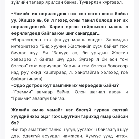
зүйлийн талаар ярилсан байна. Түүвэрлэн хүргэвэл,
ikon.mn
mnb.mn
-Чамайг их өөрчлөгдөж гэж хэн нэгэн хэлж байна
уу. Жишээ нь, би л гэхэд олны танил болоод нэг их
Livetv.mn
өөрчлөгдөөгүй. Харин эргэн тойрныхон маань л
Eguur.mn
өөрчлөгдөөд байгаа юм шиг санагддаг...
24tsag.mn
-Өөрчлөгдсөн гэж фэнүүд маань хэлдэг. Заримдаа
shuud.mn
интернетээр “Бид хуучин Жастинийг хүсч байна” гэж
eagle.mn
бичдэг шүү. Би “Залуус аа, би урьдын Жастин
ergelt.mn
хэвээрээ л байгаа шүү дээ. Зүгээр л би өсч том
болсон” гэж хариулдаг. Харин ч том болсон болохоор
zarig.mn
над руу охид хашгираад л, хайртайгаа хэлэхэд гоё
today.mn
байдаг (инээв).
zuv.mn
-Одоо дотроо юуг хамгийн их мөрөөдөж байна?
mminfo.mn
-“Гремми” авмаар байна. Олон шагнал авсан ч
ugluu.mn
“Гремми” аваагүй байгаа.
urlag.mn
Жилийн өмнө чамайг нэг бүсгүй гурван сартай
unen.mn
хүүхдийнхээ эцэг гэж шуугиан тарихад ямар байсан
asu.mn
бэ?
shudarga.mn
-Би тэр эмэгтэйг таних ч үгүй, уулзаж ч байгаагүй шүү
дээ. Удалгүй асуудал намжсан. Хүмүүс үүнд итгэж
shuurhai.mn