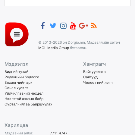
© 2013-2026 он Dorgio.mn, Мэдээллийн хөтөч
MGL Media Group
бүтээсэн.
Мэдээлэл
Хамтрагч
Бидний тухай
Байгууллага
Редакцийн бодлого
Сайтууд
Зохиогчийн эрх
Чөлөөт нийтлэгч
Санал хүсэлт
Үйлчилгээний нөхцөл
Нээлттэй ажлын байр
Сурталчилгаа байршуулах
Харилцаа
Мэдээний алба:
7711 4747