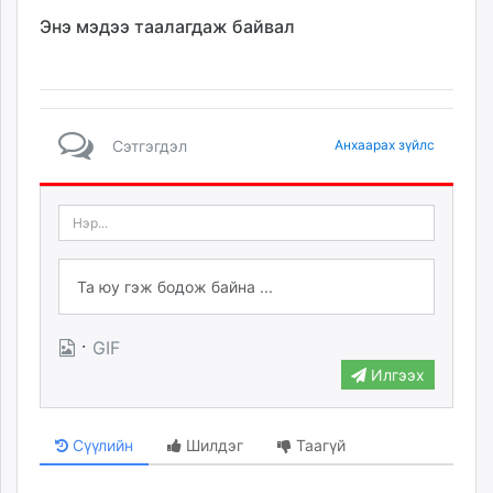
Энэ мэдээ таалагдаж байвал
Сэтгэгдэл
Анхаарах зүйлс
·
GIF
Илгээх
Сүүлийн
Шилдэг
Таагүй