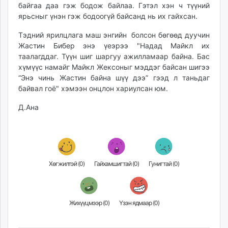
байгаа даа гэж бодож байлаа. Гэтэл хэн ч түүний
unuudur.mn
ярьсныг үнэн гэж бодоогүй байсанд нь их гайхсан.
isee.mn
mglradio.com
Тэдний ярилцлага маш энгийн болсон бөгөөд дуучин
Жастин Бибер энэ үеэрээ "Надад Майкл их
fact.mn
таалагддаг. Түүн шиг шаргуу ажилламаар байна. Бас
itoim.mn
хүмүүс намайг Майкл Жексоныг мэддэг байсан шигээ
tumen.mn
“Энэ чинь Жастин байна шүү дээ” гээд л таньдаг
shuum.mn
байвал гоё" хэмээн онцлон хариулсан юм.
times.mn
Д.Ана
tvmongolia.mn
mass.mn
unegui.mn
assa.mn
toim.mn
Хөгжилтэй (
0
)
Гайхамшигтай (
0
)
Гунигтай (
0
)
tac.mn
paparazzi.mn
unread.today
Жихүүцмээр (
0
)
Үзэн ядмаар (
0
)