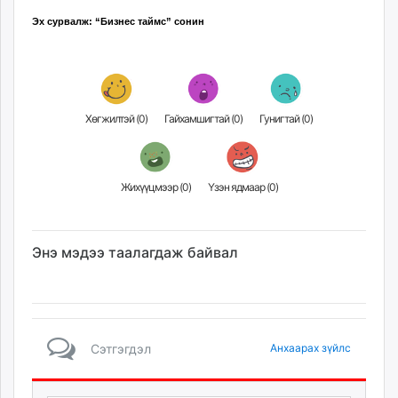
unuudur.mn
Эх сурвалж: “Бизнес таймс” сонин
isee.mn
mglradio.com
fact.mn
itoim.mn
Хөгжилтэй (
0
)
Гайхамшигтай (
0
)
Гунигтай (
0
)
tumen.mn
shuum.mn
times.mn
Жихүүцмээр (
0
)
Үзэн ядмаар (
0
)
tvmongolia.mn
mass.mn
unegui.mn
Энэ мэдээ таалагдаж байвал
assa.mn
toim.mn
tac.mn
paparazzi.mn
unread.today
Сэтгэгдэл
Анхаарах зүйлс