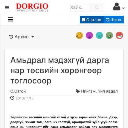
Онцлох
Шинэ
Мэдээллийн
Зар мэдээллийн
Архив
Банк санхүү
Бизнес ААН
Төрийн
Амьдрал мэдэхгүй дарга
Нийслэлийн
нар төсвийн хөрөнгөөр
тоглосоор
dorgio.mn
Gogo.mn
С.Отгон
Нийгэм
,
Үйл явдал
caak.mn
2013-
2026-
2013/11/15
news.mn
11-
08-
15
07
zindaa.mn
17:23:55
14:05:18
Төрийнхэн төсвийн мөнгийг ёстой л үрэн таран хийж байна. Дээр,
Baabar.mn
дооргүй, жижиг том, бага, их гэлтгүй, оролцохгүй зүйл үгүй болж.
tovch.mn
Урьд нь "Эрдэнэт"-ийг сааж амьдардаг байсан эрх мэдэлтнүүд