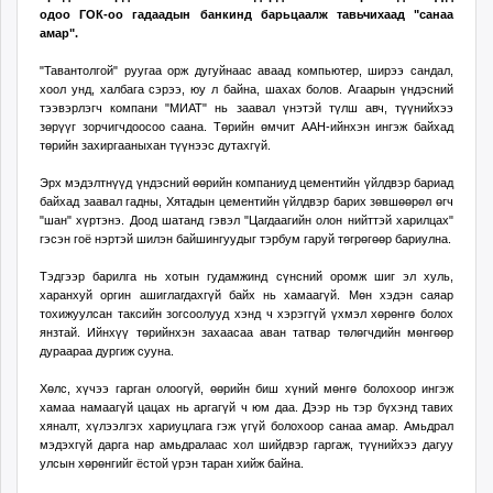
ikon.mn
одоо ГОК-оо гадаадын банкинд барьцаалж тавьчихаад "санаа
амар".
mnb.mn
Livetv.mn
"Тавантолгой" руугаа орж дугуйнаас аваад компьютер, ширээ сандал,
хоол унд, халбага сэрээ, юу л байна, шахах болов. Агаарын үндэсний
Eguur.mn
тээвэрлэгч компани "МИАТ" нь заавал үнэтэй түлш авч, түүнийхээ
24tsag.mn
зөрүүг зорчигчдоосоо саана. Төрийн өмчит ААН-ийнхэн ингэж байхад
төрийн захиргааныхан түүнээс дутахгүй.
shuud.mn
eagle.mn
Эрх мэдэлтнүүд үндэсний өөрийн компаниуд цементийн үйлдвэр бариад
байхад заавал гадны, Хятадын цементийн үйлдвэр барих зөвшөөрөл өгч
ergelt.mn
"шан" хүртэнэ. Доод шатанд гэвэл "Цагдаагийн олон нийттэй харилцах"
zarig.mn
гэсэн гоё нэртэй шилэн байшингуудыг тэрбум гаруй төгрөгөөр бариулна.
today.mn
Тэдгээр барилга нь хотын гудамжинд сүнсний оромж шиг эл хуль,
zuv.mn
харанхуй оргин ашиглагдахгүй байх нь хамаагүй. Мөн хэдэн саяар
тохижуулсан таксийн зогсоолууд хэнд ч хэрэггүй үхмэл хөрөнгө болох
mminfo.mn
янзтай. Ийнхүү төрийнхэн захаасаа аван татвар төлөгчдийн мөнгөөр
ugluu.mn
дураараа дургиж сууна.
urlag.mn
Хөлс, хүчээ гарган олоогүй, өөрийн биш хүний мөнгө болохоор ингэж
unen.mn
хамаа намаагүй цацах нь аргагүй ч юм даа. Дээр нь тэр бүхэнд тавих
хяналт, хүлээлгэх хариуцлага гэж үгүй болохоор санаа амар. Амьдрал
asu.mn
мэдэхгүй дарга нар амьдралаас хол шийдвэр гаргаж, түүнийхээ дагуу
shudarga.mn
улсын хөрөнгийг ёстой үрэн таран хийж байна.
shuurhai.mn