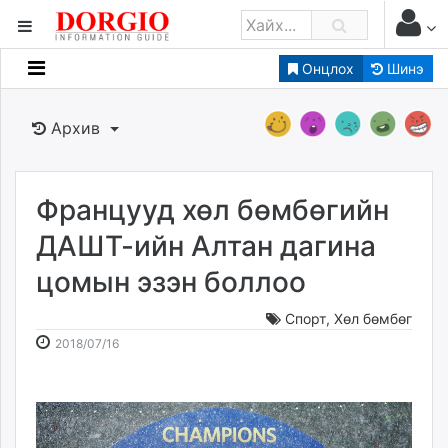
Онцлох
Шинэ
Мэдээллийн
Зар мэдээллийн
Архив
Банк санхүү
Бизнес ААН
Төрийн
Францууд хөл бөмбөгийн
Нийслэлийн
ДАШТ-ийн Алтан дагина
цомын эзэн боллоо
dorgio.mn
Gogo.mn
Спорт
,
Хөл бөмбөг
caak.mn
2018-
2026-
2018/07/16
news.mn
07-
08-
16
07
zindaa.mn
09:27:53
06:09:42
Baabar.mn
tovch.mn