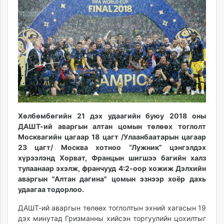
ikon.mn
mnb.mn
Livetv.mn
Eguur.mn
24tsag.mn
shuud.mn
eagle.mn
ergelt.mn
zarig.mn
Хөлбөмбөгийн 21 дэх удаагийн буюу 2018 оны
today.mn
ДАШТ-ий аваргын алтан цомын төлөөх тоглолт
zuv.mn
Москвагийн цагаар 18 цагт /Улаанбаатарын цагаар
mminfo.mn
23 цагт/ Москва хотноо “Лужник” цэнгэлдэх
хүрээлэнд Хорват, Францын шигшээ багийн халз
ugluu.mn
тулаанаар эхэлж, франчууд 4:2-оор хожиж Дэлхийн
urlag.mn
аваргын "Алтан дагина" цомын эзнээр хоёр дахь
unen.mn
удаагаа тодорлоо.
asu.mn
ДАШТ-ий аваргын төлөөх тоглолтын эхний хагасын 19
shudarga.mn
дэх минутад Гризманны хийсэн торгуулийн цохилтыг
shuurhai.mn