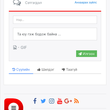
Сэтгэгдэл
Анхаарах зүйлс
·
GIF
Илгээх
Сүүлийн
Шилдэг
Таагүй