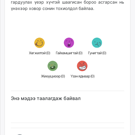
гардуулах үеэр хүчтэй шаагисан бороо асгарсан нь
үнэхээр ховор сонин тохиолдол байлаа.
Хөгжилтэй (
0
)
Гайхамшигтай (
0
)
Гунигтай (
0
)
Жихүүцмээр (
0
)
Үзэн ядмаар (
0
)
Энэ мэдээ таалагдаж байвал