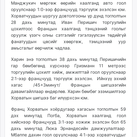
Манджукич мөргөж өөрийн хаалганд авто гоол
unuudur.mn
оруулснаар 1:0-ээр францчууд тэргүүлж эхэлсэн юм.
isee.mn
Хорватчуудын шургуу довтолгооны үр дүнд тоглолтын
mglradio.com
28 дахь минутад Иван Перишич торгуулийн
fact.mn
цохилтоос Францын хаалганд тэнцээний гоолыг
оруулж үзэгч олны сэтгэлийг гэгэлзүүлсэн төдийгүй
itoim.mn
фанатуудын цөсийг хөөргөж, тэмцээний уур
tumen.mn
амьсгалыг өөрчилж чадлаа.
shuum.mn
times.mn
Харин энэ тоглолтын 38 дахь минутад Перишичийн
гар бөмбөгөнд хүрснээр Гризманн 11 метрээс
tvmongolia.mn
торгуулийн цохилт хийж, амжилттай гоол оруулснаар
mass.mn
2:1-ээр францчууд тэргүүлж эхэлсэн. Ийнхүү эхний
unegui.mn
хагас /45+3минут/ Францын шигшээгийн
assa.mn
давамгайллаар өндөрлөв. Харин бөмбөг эзэмшилтээр
toim.mn
Хорватын шигшээ баг илүүрхсэн юм.
tac.mn
Франц Хорватын хоёрдугаар хагасын тоглолтын 59
paparazzi.mn
дэх минутад Погба, Хорватын хаалганд гоол
unread.today
хийснээр Францчууд 3:1-ээр хожиж эхэлсэн бол 65
дахь минутад Люка Эрнандесийн дамжуулалтаар
Мбаппе дахин гоол оруулснаар 4:1-ээр хорватчуудыг