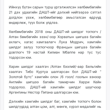
Ийнхүү бүтэн сарын турш үргэлжилсэн хөлбөмбөгийн
21 дэх удаагийн ДАШТ-ийг дэлхий нийтээрээ сэтгэл
догдлон үзэж, хөлбөмбөгөөр амьсгалсан өдрүүд
өндөрлөж, түүх болж үлдлээ.
Хөлбөмбөгийн 2018 оны ДАШТ-ий шилдэг тоглогч /
Алтан бөмбөгийн эзэн/-оор Хорватын шигшээ багийн
ахлагч, хагас хамгаалагч Лука Модрич, хамгийн
шилдэг залуу тоглогчоор Францын шигшээ багийн
довтлогч 19 настай Килиан Мбаппе нар тус тус
тодорсон юм.
Харин шилдэг хаалгач /Алтан бээлий/-аар Бельгийн
хаалгач Тибо Куртуа шалгарсан бол ДАШТ-ий “
Золотой бутс” хамгийн олон /6 гоол/ гоолын эзнээр
Английн шигшээ багийн тамирчин Харри Кейн
тодорлоо. ДАШТ-ий хамгийн шилдэг шүүгчээр
Аргентины Нестор Питана шалгарсан юм.
Дэлхийн хамгийн шилдэг баг, хамгийн тоглогч болон
шилдгүүдэд алтан цом, алт, мөнгө, хүрэл медалийг нь