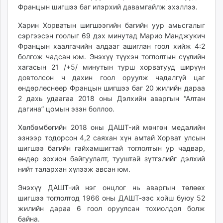
Францын шигшээ баг илэрхий давамгайлж эхэллээ.
Харин Хорватын шигшээгийн багийн уур амьсгалыг
сэргээсэн гоолыг 69 дэх минутад Марио Манджукич
Францын хаалгачийн алдааг ашиглан гоол хийж 4:2
болгож чадсан юм. Энэхүү түүхэн тоглолтын сүүлийн
хагасын 21 /+5/ минутын турш хорватууд ширүүн
довтолсон ч дахин гоол оруулж чадалгүй цаг
өндөрлөснөөр Францын шигшээ баг 20 жилийн дараа
2 дахь удаагаа 2018 оны Дэлхийн аваргын “Алтан
дагина” цомын эзэн боллоо.
Хөлбөмбөгийн 2018 оны ДАШТ-ий мөнгөн медалийн
эзнээр тодорсон 4,2 саяхан хүн амтай Хорват улсын
шигшээ багийн гайхамшигтай тоглолтын ур чадвар,
өндөр зохион байгуулалт, тууштай зүтгэлийг дэлхий
нийт талархан хүлээж авсан юм.
Энэхүү ДАШТ-ий нэг онцлог нь аваргын төлөөх
шигшээ тоглолтод 1966 оны ДАШТ-ээс хойш буюу 52
жилийн дараа 6 гоол оруулсан тохиолдол болж
байна.