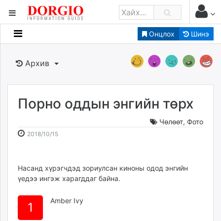
Онцлох
Шинэ
Мэдээллийн
Зар мэдээллийн
Архив
Банк санхүү
Бизнес ААН
Төрийн
Порно оддын энгийн төрх
Нийслэлийн
Чөлөөт
,
Фото
2018-
2026-
2018/10/15
dorgio.mn
10-
08-
Gogo.mn
15
09
caak.mn
13:27:31
11:24:58
Насанд хүрэгчдэд зориулсан киноны одод энгийн
үедээ ингэж харагддаг байна.
news.mn
zindaa.mn
Amber Ivy
Baabar.mn
1
tovch.mn