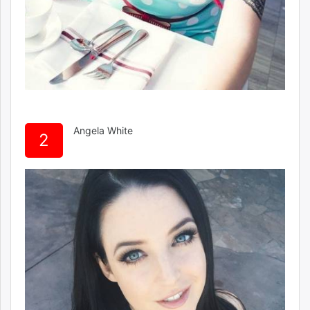
unuudur.mn
isee.mn
mglradio.com
fact.mn
itoim.mn
tumen.mn
shuum.mn
Angela White
times.mn
2
tvmongolia.mn
mass.mn
unegui.mn
assa.mn
toim.mn
tac.mn
paparazzi.mn
unread.today