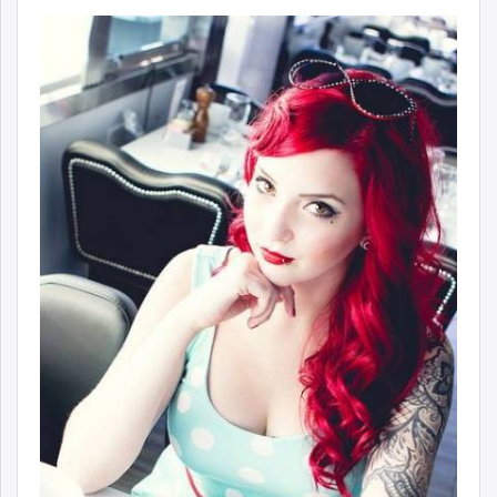
ikon.mn
mnb.mn
Livetv.mn
Eguur.mn
24tsag.mn
shuud.mn
eagle.mn
ergelt.mn
zarig.mn
today.mn
zuv.mn
mminfo.mn
ugluu.mn
urlag.mn
unen.mn
asu.mn
shudarga.mn
shuurhai.mn