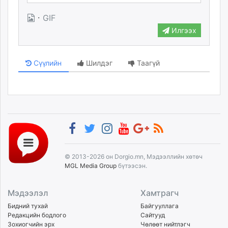
·
GIF
Илгээх
Сүүлийн
Шилдэг
Таагүй
© 2013-2026 он Dorgio.mn, Мэдээллийн хөтөч
MGL Media Group
бүтээсэн.
Мэдээлэл
Хамтрагч
Бидний тухай
Байгууллага
Редакцийн бодлого
Сайтууд
Зохиогчийн эрх
Чөлөөт нийтлэгч