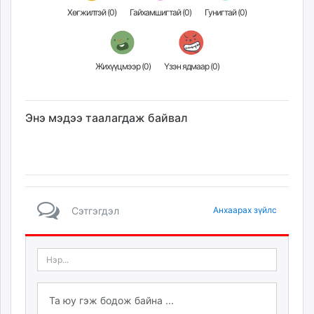
Хөгжилтэй (
0
)
Гайхамшигтай (
0
)
Гунигтай (
0
)
Жихүүцмээр (
0
)
Үзэн ядмаар (
0
)
Энэ мэдээ таалагдаж байвал
Сэтгэгдэл
Анхаарах зүйлс