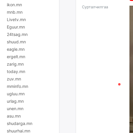
ikon.mn
Сурталчилгаа
mnb.mn
Livetv.mn
Eguur.mn
24tsag.mn
shuud.mn
eagle.mn
ergelt.mn
zarig.mn
today.mn
zuv.mn
mminfo.mn
ugluu.mn
urlag.mn
unen.mn
asu.mn
shudarga.mn
shuurhai.mn