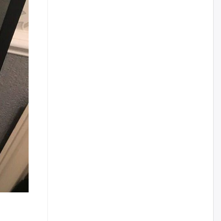
наймдугаар сарын 14-нөөс
ажиллуулж эхэлнэ
уржигдар
Орон сууц, нийтийн аж ахуй,
авто зам, тохижилт
үйлчилгээний ажилтнуудын
ХАРИЛЦАА хандлагатай
холбоотой ГОМДОЛ их байгааг
дурдлаа
уржигдар
Бариста хийх нь залуусын
дунд яагаад трэнд болов
уржигдар
Өмгөөлөгч Б.Оюунбилэг:
"Урьхан" Б.Чинбат гэж хүн
бизнес хамтрагчаа гүтгэж
хууль хяналтын байгууллагаар
шалгуулж, торны цаана
суулгана гэх мэтээр дарамталдаг