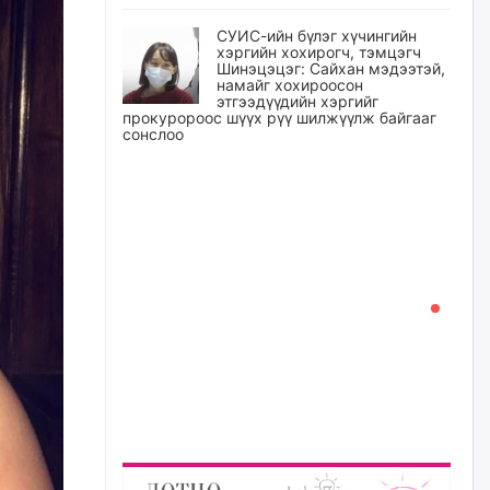
СУИС-ийн бүлэг хүчингийн
хэргийн хохирогч, тэмцэгч
Шинэцэцэг: Сайхан мэдээтэй,
намайг хохироосон
этгээдүүдийн хэргийг
прокуророос шүүх рүү шилжүүлж байгааг
сонслоо
өчигдѳр
Өчигдрийн байдлаар ₮10000
доош дүнгээр шатахууны
худалдан авалт хийсэн 1500
баримт бүртгэгджээ
өчигдѳр
Шатахуун олголтыг 50,000
төгрөгөөр хязгаарласныг
нэмэгдүүлж 100,000 төгрөгт
хүргэхээр судалж байгаа
өчигдѳр