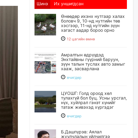
Шинэ
Их уншигдсан
Өнөөдөр ихэнх нутгаар халах
боловч 9, 10-нд нутгийн төв
хэсгээр, 11-нд нутгийн зүүн
хагаст аадар бороо орно
12 цагийн өмнө
Амралтын өдрүүдэд
Энхтайвны гүүрний баруун,
зүүн талын туслах авто замыг
хааж, засварлана
өчигдѳр
ЦУОШГ: Голд ороод хөл
тулахгүй бол буц. Усны урсгал,
нүх, хуйлрал гэнэт хүнийг
татаж живэхэд хүргэдэг
өчигдѳр
Б.Дашпүрэв: Аялал
жуулчлалын үйлчилгээ