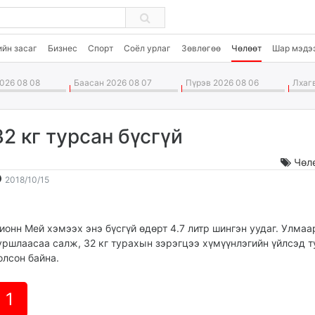
ийн засаг
Бизнес
Спорт
Соёл урлаг
Зөвлөгөө
Чөлөөт
Шар мэдэ
026 08 08
Баасан 2026 08 07
Пүрэв 2026 08 06
Лхагв
32 кг турсан бүсгүй
Чөл
2018-
2026-
2018/10/15
10-
08-
15
09
15:10:24
00:05:56
ионн Мей хэмээх энэ бүсгүй өдөрт 4.7 литр шингэн уудаг. Улмаа
уршлаасаа салж, 32 кг турахын зэрэгцээ хүмүүнлэгийн үйлсэд т
олсон байна.
1