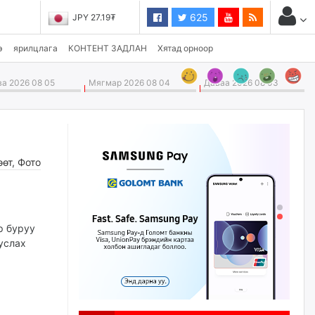
625
JPY 27.19₮
CHF 3,824.26₮
э
ярилцлага
КОНТЕНТ ЗАДЛАН
Хятад орноор
а 2026 08 05
Мягмар 2026 08 04
Даваа 2026 08 03
өөт
,
Фото
р буруу
услах