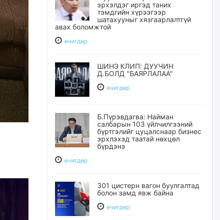
эрхэлдэг иргэд таних
тэмдгийн хүрээгээр
шатахууныг хязгаарлалтгүй
авах боломжтой
өчигдѳр
ШИНЭ КЛИП: ДУУЧИН
Д.БОЛД "БАЯРЛАЛАА"
өчигдѳр
Б.Пүрэвдагва: Найман
салбарын 103 үйлчилгээний
бүртгэлийг цуцалснаар бизнес
эрхлэхэд таатай нөхцөл
бүрдэнэ
өчигдѳр
301 цистерн вагон буулгалтад
болон замд явж байна
өчигдѳр