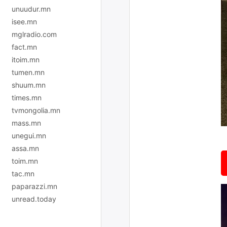
unuudur.mn
isee.mn
mglradio.com
fact.mn
itoim.mn
tumen.mn
shuum.mn
times.mn
tvmongolia.mn
mass.mn
unegui.mn
assa.mn
toim.mn
tac.mn
paparazzi.mn
unread.today