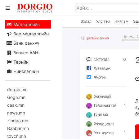
Эхлэл
Улс төр
Нийгэм
Эд
Мэдээллийн
Зар мэдээллийн
Бямба 2
12 цагийн өмнө
Банк санхүү
Бизнес ААН
0
Сэтгэгдэл
Төрийн
Хуваалцах
Нийслэлийн
Жиргээ
dorgio.mn
Хөгжилтэй
Gogo.mn
Д
caak.mn
1
Гайхамшигтай
з
news.mn
б
Гунигтай
zindaa.mn
Жихүүцмээр
Baabar.mn
1
Үзэн ядмаар
tovch.mn