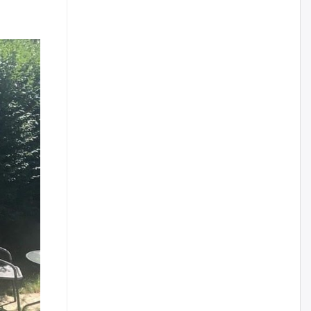
уржигдар
Д.Амарбаясгалан:
Шатахууныхаа 97 хувийг нэг
улсаас авдаг хараат байдлаа
зогсоож, Арабын орнуудаас
нийлүүлэх ажлыг сэргээх
ёстой
уржигдар
Худалдагч Н.Амарзаяа:
Дэлгүүрийн 32 хуудастай
өрийн дэвтэр долоо хоногт л
дүүрдэг
уржигдар
АИ-92 шатахууны нийлүүлэлт
тасралтгүй үргэлжилж байна
уржигдар