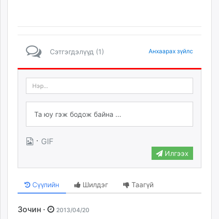
Сэтгэгдэлүүд (1)
Анхаарах зүйлс
·
GIF
Илгээх
Сүүлийн
Шилдэг
Таагүй
Зочин ·
2013/04/20