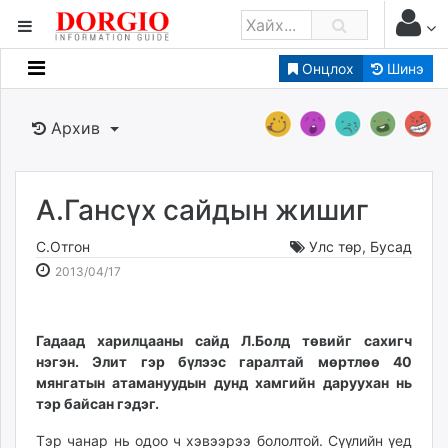
Онцлох
Шинэ
Мэдээллийн
Зар мэдээллийн
Архив
Банк санхүү
Бизнес ААН
Төрийн
А.Гансүх сайдын жишиг
Нийслэлийн
С.Отгон
Улс төр
,
Бусад
2013-
2026-
2013/04/17
dorgio.mn
04-
08-
Gogo.mn
17
08
caak.mn
14:57:42
10:15:07
Гадаад харилцааны сайд Л.Болд төвийг сахигч
нэгэн. Элит гэр бүлээс гаралтай мөртлөө 40
news.mn
мянгатын атамануудын дунд хамгийн даруухан нь
zindaa.mn
тэр байсан гэдэг.
Baabar.mn
tovch.mn
Тэр чанар нь одоо ч хэвээрээ бололтой. Сүүлийн үед