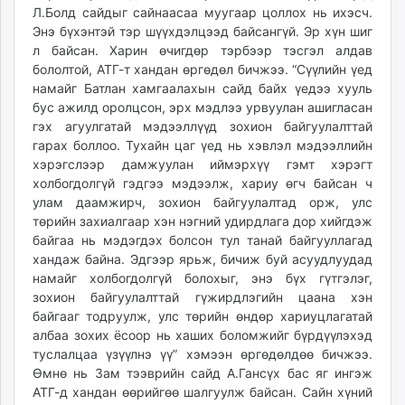
Л.Болд сайдыг сайнаасаа муугаар цоллох нь ихэсч.
ikon.mn
Энэ бүхэнтэй тэр шүүхдэлцээд байсангүй. Эр хүн шиг
mnb.mn
л байсан. Харин өчигдөр тэрбээр тэсгэл алдав
Livetv.mn
бололтой, АТГ-т хандан өргөдөл бичжээ. “Сүүлийн үед
Eguur.mn
намайг Батлан хамгаалахын сайд байх үедээ хууль
24tsag.mn
бус ажилд оролцсон, эрх мэдлээ урвуулан ашигласан
гэх агуулгатай мэдээллүүд зохион байгуулалттай
shuud.mn
гарах боллоо. Тухайн цаг үед нь хэвлэл мэдээллийн
eagle.mn
хэрэгслээр дамжуулан иймэрхүү гэмт хэрэгт
ergelt.mn
холбогдолгүй гэдгээ мэдээлж, хариу өгч байсан ч
zarig.mn
улам даамжирч, зохион байгуулалтад орж, улс
today.mn
төрийн захиалгаар хэн нэгний удирдлага дор хийгдэж
zuv.mn
байгаа нь мэдэгдэх болсон тул танай байгууллагад
хандаж байна. Эдгээр ярьж, бичиж буй асуудлуудад
mminfo.mn
намайг холбогдолгүй болохыг, энэ бүх гүтгэлэг,
ugluu.mn
зохион байгуулалттай гүжирдлэгийн цаа­на хэн
urlag.mn
байгааг тодруулж, улс төрийн өндөр хариуцлагатай
unen.mn
албаа зохих ёсоор нь хаших боломжийг бүрдүүлэхэд
asu.mn
туслалцаа үзүүлнэ үү” хэмээн өргөдөлдөө бичжээ.
Өмнө нь Зам тээврийн сайд А.Гансүх бас яг ингэж
shudarga.mn
АТГ-д хандан өөрийгөө шалгуулж байсан. Сайн хүний
shuurhai.mn