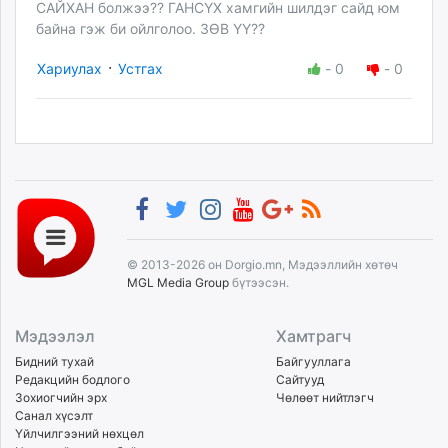
САЙХАН болжээ?? ГАНСҮХ хамгийн шилдэг сайд юм
байна гэж би ойлголоо. ЗӨВ ҮҮ??
·
Хариулах
Устгах
-
0
-
0
© 2013-2026 он Dorgio.mn, Мэдээллийн хөтөч
MGL Media Group
бүтээсэн.
Мэдээлэл
Хамтрагч
Бидний тухай
Байгууллага
Редакцийн бодлого
Сайтууд
Зохиогчийн эрх
Чөлөөт нийтлэгч
Санал хүсэлт
Үйлчилгээний нөхцөл