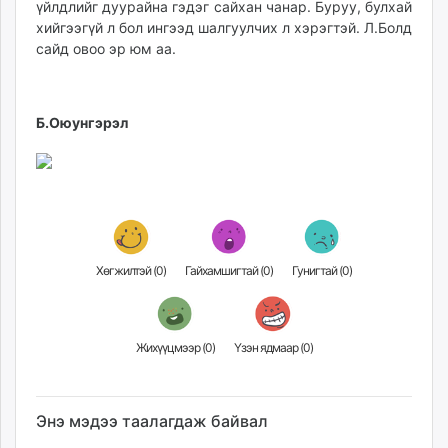
үйлдлийг дуурайна гэдэг сайхан чанар. Буруу, булхай
unuudur.mn
хийгээгүй л бол ингээд шалгуулчих л хэрэгтэй. Л.Болд
isee.mn
сайд овоо эр юм аа.
mglradio.com
fact.mn
itoim.mn
Б.Оюунгэрэл
tumen.mn
shuum.mn
times.mn
tvmongolia.mn
mass.mn
unegui.mn
Хөгжилтэй (
0
)
Гайхамшигтай (
0
)
Гунигтай (
0
)
assa.mn
toim.mn
tac.mn
Жихүүцмээр (
0
)
Үзэн ядмаар (
0
)
paparazzi.mn
unread.today
Энэ мэдээ таалагдаж байвал