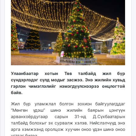
18:28:05
17:02:07
ikon.mn
mnb.mn
Livetv.mn
Eguur.mn
24tsag.mn
shuud.mn
eagle.mn
ergelt.mn
zarig.mn
today.mn
Улаанбаатар хотын Төв талбайд жил бүр
сүндэрлэдэг сүлд модыг засжээ. Энэ жилийн хувьд
zuv.mn
гэрлэн чимэглэлийг нэмэгдүүлснээрээ онцлогтой
mminfo.mn
байв.
ugluu.mn
urlag.mn
Жил бүр уламжлал болгон зохион байгуулагддаг
“Мөнгөн үдэш” шинэ жилийн баярын цэнгүүн
unen.mn
арванхоёрдугаар сарын 31-нд Д.Сүхбаатарын
asu.mn
талбайд болохыг эх сурвалж хэлэв. Нийслэлчүүд энэ
shudarga.mn
арга хэмжээнд оролцож хуучин оноо үдэн шинэ оноо
shuurhai.mn
угтдаг билээ.