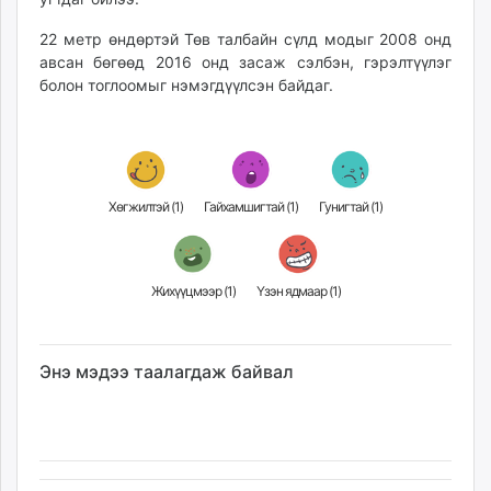
unuudur.mn
22 метр өндөртэй Төв талбайн сүлд модыг 2008 онд
isee.mn
авсан бөгөөд 2016 онд засаж сэлбэн, гэрэлтүүлэг
mglradio.com
болон тоглоомыг нэмэгдүүлсэн байдаг.
fact.mn
itoim.mn
tumen.mn
shuum.mn
Хөгжилтэй (
1
)
Гайхамшигтай (
1
)
Гунигтай (
1
)
times.mn
tvmongolia.mn
mass.mn
Жихүүцмээр (
1
)
Үзэн ядмаар (
1
)
unegui.mn
assa.mn
toim.mn
Энэ мэдээ таалагдаж байвал
tac.mn
paparazzi.mn
unread.today