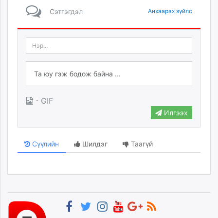
Сэтгэгдэл
Анхаарах зүйлс
·
GIF
Илгээх
Сүүлийн
Шилдэг
Таагүй