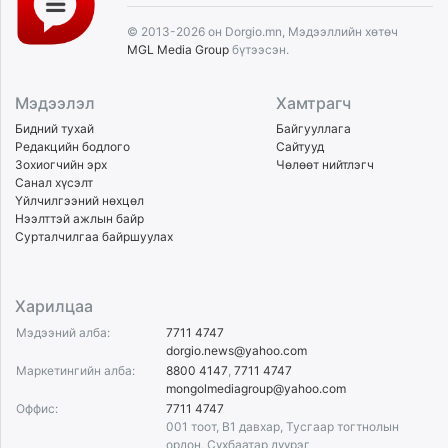
© 2013-2026 он Dorgio.mn, Мэдээллийн хөтөч
MGL Media Group
бүтээсэн.
Мэдээлэл
Хамтрагч
Бидний тухай
Байгууллага
Редакцийн бодлого
Сайтууд
Зохиогчийн эрх
Чөлөөт нийтлэгч
Санал хүсэлт
Үйлчилгээний нөхцөл
Нээлттэй ажлын байр
Сурталчилгаа байршуулах
Харилцаа
Мэдээний алба:
7711 4747
dorgio.news@yahoo.com
Маркетингийн алба:
8800 4147
,
7711 4747
mongolmediagroup@yahoo.com
Оффис:
7711 4747
001 тоот, B1 давхар, Тусгаар тогтнолын
ордон, Сүхбаатар дүүрэг