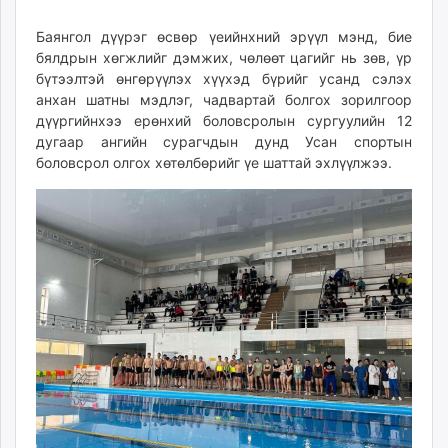
13
07
ikon.mn
10:56:10
23:54:58
Баянгол дүүрэг өсвөр үеийнхний эрүүл мэнд, бие
mnb.mn
бялдрын хөгжлийг дэмжих, чөлөөт цагийг нь зөв, үр
Livetv.mn
бүтээлтэй өнгөрүүлэх хүүхэд бүрийг усанд сэлэх
Eguur.mn
анхан шатны мэдлэг, чадвартай болгох зорилгоор
24tsag.mn
дүүргийнхээ ерөнхий боловсролын сургуулийн 12
shuud.mn
дугаар ангийн сурагчдын дунд Усан спортын
боловсрол олгох хөтөлбөрийг үе шаттай эхлүүлжээ.
eagle.mn
ergelt.mn
zarig.mn
today.mn
zuv.mn
mminfo.mn
ugluu.mn
urlag.mn
unen.mn
asu.mn
shudarga.mn
shuurhai.mn