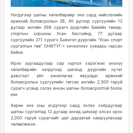
unuudur.mn
isee.mn
Нэгдүгээр шатны хөтөлбөрөөр энэ сард нийслэлийн
mglradio.com
ерөнхий боловсролын 28, 40 дүгээр сургуулийн 12
дугаар ангийн 298 сурагч дүүргийн Биеийн тамир,
fact.mn
спортын хорооны Усан бассейнд, 77 дугаар
itoim.mn
сургуулийн 271 сурагч Баянгол дүүргийн “Усан спорт
tumen.mn
сургалтын төв” ОНӨТҮГ-т хичээллэх хуваарь гарсан
shuum.mn
байна.
times.mn
Ирэх зургаадугаар сар хүртэл хэрэгжих энэхүү
tvmongolia.mn
хөтөлбөрийн нэгдүгээр шатанд дүүргийн нутаг
mass.mn
дэвсгэрт үйл ажиллагаа явуулдаг ерөнхий
unegui.mn
боловсролын сургуулийн төгсөх ангийн 2,300 гаруй
assa.mn
сурагч усанд сэлэх анхан шатны боловсролтой болох
toim.mn
юм.
tac.mn
Харин энэ оны есдүгээр сард эхлэх хоёрдугаар
paparazzi.mn
шатны сургалтад 12 дугаар ангид шинээр элсэн орох
unread.today
2,000 гаруй сурагчийг шат дараатай хамруулахаар
төлөвлөжээ.