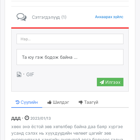
Сэтгэгдэлүүд (1)
Анхаарах зүйлс
·
GIF
Илгээх
Сүүлийн
Шилдэг
Таагүй
ддд ·
2023/01/13
хөөх энэ ёстой зөв хөтөлбөр байна даа баяр хүргэе
усанд сэлэх нь хүүхдүүдийн чөлөөт цагийг зөв
өнгөрүүлэхэд хамгийн оновчтой арга болхоос гадна