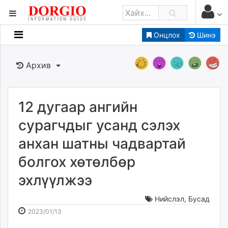
Онцлох
Шинэ
Мэдээллийн
Зар мэдээллийн
Архив
Банк санхүү
Бизнес ААН
Төрийн
12 дугаар ангийн
Нийслэлийн
сурагчдыг усанд сэлэх
анхан шатны чадвартай
dorgio.mn
болгох хөтөлбөр
Gogo.mn
caak.mn
эхлүүлжээ
news.mn
zindaa.mn
Нийслэл
,
Бусад
2023-
2026-
Baabar.mn
2023/01/13
01-
08-
tovch.mn