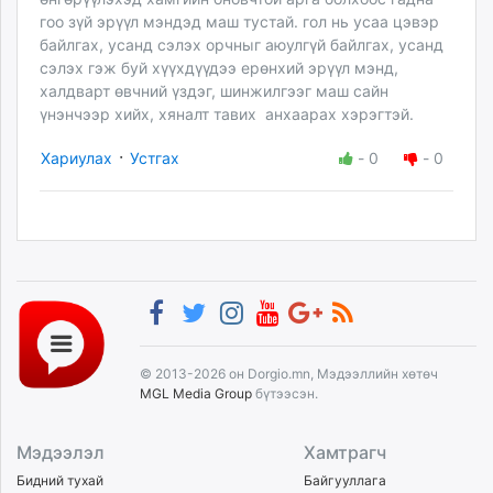
гоо зүй эрүүл мэндэд маш тустай. гол нь усаа цэвэр
байлгах, усанд сэлэх орчныг аюулгүй байлгах, усанд
сэлэх гэж буй хүүхдүүдээ ерөнхий эрүүл мэнд,
халдварт өвчний үздэг, шинжилгээг маш сайн
үнэнчээр хийх, хяналт тавих анхаарах хэрэгтэй.
·
Хариулах
Устгах
-
0
-
0
© 2013-2026 он Dorgio.mn, Мэдээллийн хөтөч
MGL Media Group
бүтээсэн.
Мэдээлэл
Хамтрагч
Бидний тухай
Байгууллага