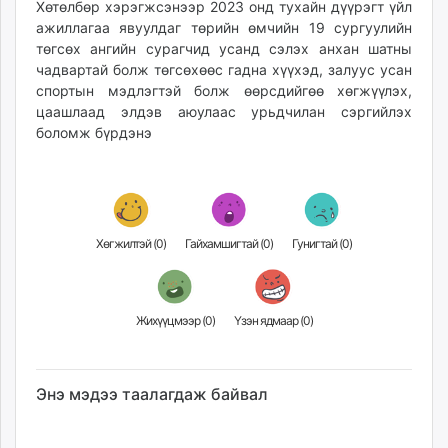
Хөтөлбөр хэрэгжсэнээр 2023 онд тухайн дүүрэгт үйл
ажиллагаа явуулдаг төрийн өмчийн 19 сургуулийн
төгсөх ангийн сурагчид усанд сэлэх анхан шатны
чадвартай болж төгсөхөөс гадна хүүхэд, залуус усан
спортын мэдлэгтэй болж өөрсдийгөө хөгжүүлэх,
цаашлаад элдэв аюулаас урьдчилан сэргийлэх
боломж бүрдэнэ
Хөгжилтэй (
0
)
Гайхамшигтай (
0
)
Гунигтай (
0
)
Жихүүцмээр (
0
)
Үзэн ядмаар (
0
)
Энэ мэдээ таалагдаж байвал