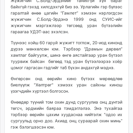
Жүжигчин С.Болд-Эрдэнийг танихгүй хүн бараг
ikon.mn
байхгүй гэхэд хилсдэхгүй биз ээ. Урлагийн гэр бүлээс
mnb.mn
гаралтай өнөө цагийн “Гамлет” хэмээн нэрлэгдсэн
жүжигчин С.Болд-Эрдэнэ 1999 онд СУИС-ийг
Livetv.mn
жүжигчин мэргэжлээр төгсөөд уран бүтээлийн
Eguur.mn
гараагаа УДЭТ-аас эхэлсэн.
24tsag.mn
shuud.mn
Түүнээс хойш 60 гаруй жүжигт тоглож, 20-иод кинонд
дүрээ мөнхөлсөн юм. Тэрбээр “Драмын дөрвөл”
eagle.mn
хамтлаг байгуулж, шинэ өнгө аястайгаар уран бүтээл
ergelt.mn
туурвиж байсан бөгөөд тэд уран бүтээлээрээ хоёр
zarig.mn
цомог гаргасан гэдгийг таб бүхэн андахгүй мэднэ.
today.mn
Өнгөрсөн онд өөрийн кино бүтээх мөрөөдлөө
zuv.mn
биелүүлж "Хөлтрөг" хэмээх уран сайхны кинош
mminfo.mn
үзэгчдийн хүртээл болгосон.
ugluu.mn
urlag.mn
Өнөөдөр түүний том охин дунд сургуулиа онц дүнтэй
төгсч, эрдмийн баяраа тэмдэглэлээ. Энэ тухайгаа
unen.mn
тэрбээр өөрийн цахим хуудаснаа нийтэлж "одоо их
asu.mn
сургуульд орно доо. Ахиад онц сураарай охин минь”
shudarga.mn
гэж бэлэгшээсэн юм.
shuurhai.mn