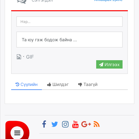
·
GIF
Илгээх
Сүүлийн
Шилдэг
Таагүй