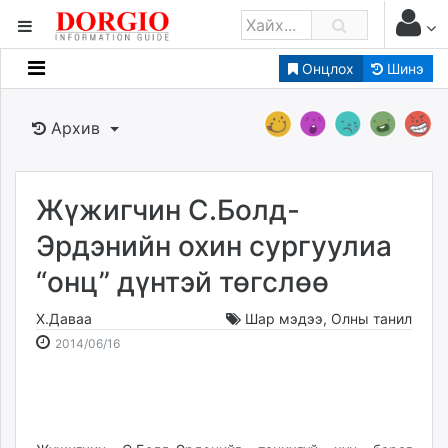
Онцлох
Шинэ
Мэдээллийн
Зар мэдээллийн
Архив
Банк санхүү
Бизнес ААН
Төрийн
Жүжигчин С.Болд-
Нийслэлийн
Эрдэнийн охин сургуулиа
“онц” дүнтэй төгслөө
dorgio.mn
Gogo.mn
Х.Даваа
Шар мэдээ
,
Олны танил
caak.mn
2014-
2026-
2014/06/16
news.mn
06-
08-
16
09
zindaa.mn
18:41:34
18:26:08
Baabar.mn
tovch.mn