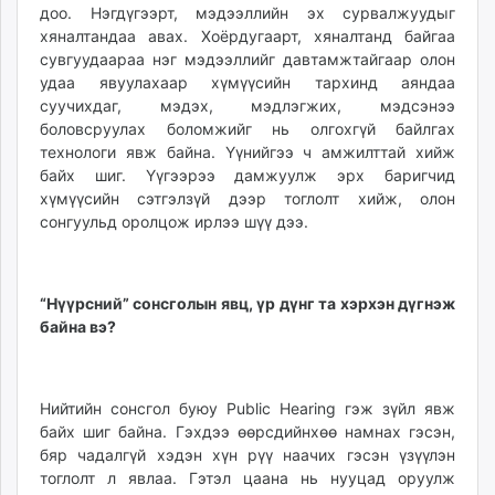
доо. Нэгдүгээрт, мэдээллийн эх сурвалжуудыг
хяналтандаа авах. Хоёрдугаарт, хяналтанд байгаа
сувгуудаараа нэг мэдээллийг давтамжтайгаар олон
удаа явуулахаар хүмүүсийн тархинд аяндаа
суучихдаг, мэдэх, мэдлэгжих, мэдсэнээ
боловсруулах боломжийг нь олгохгүй байлгах
технологи явж байна. Үүнийгээ ч амжилттай хийж
байх шиг. Үүгээрээ дамжуулж эрх баригчид
хүмүүсийн сэтгэлзүй дээр тоглолт хийж, олон
сонгуульд оролцож ирлээ шүү дээ.
“Нүүрсний” сонсголын явц, үр дүнг та хэрхэн дүгнэж
байна вэ?
Нийтийн сонсгол буюу Public Hearing гэж зүйл явж
байх шиг байна. Гэхдээ өөрсдийнхөө намнах гэсэн,
бяр чадалгүй хэдэн хүн рүү наачих гэсэн үзүүлэн
тоглолт л явлаа. Гэтэл цаана нь нууцад оруулж