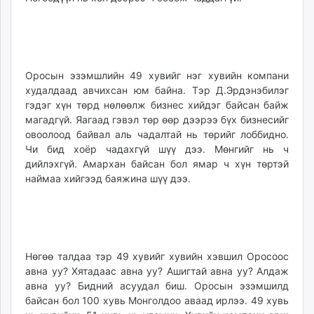
Оросын эзэмшлийн 49 хувийг нэг хувийн компани
худалдаад авчихсан юм байна. Тэр Д.Эрдэнэбилэг
гэдэг хүн төрд нөлөөлж бизнес хийдэг байсан байж
магадгүй. Яагаад гэвэл төр өөр дээрээ бүх бизнесийг
овоолоод байвал аль чадалтай нь төрийг лоббидно.
Чи бид хоёр чадахгүй шүү дээ. Мөнгийг нь ч
дийлэхгүй. Амархан байсан бол ямар ч хүн төртэй
наймаа хийгээд баяжина шүү дээ.
Нөгөө талдаа тэр 49 хувийг хувийн хэвшил Оросоос
авна уу? Хятадаас авна уу? Ашигтай авна уу? Алдаж
авна уу? Бидний асуудал биш. Оросын эзэмшилд
байсан бол 100 хувь Монголдоо аваад ирлээ. 49 хувь