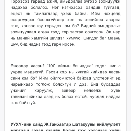
Гэрээсээ гараад ажил, амьдралаа зүгээр зохицуулж
чадахаа болилоо. Нэг нэгнээсээ хандив гуйгаад,
эцэст нь тамлагдаад үхэж байна. Ийм нөхцөлд
эсэргүүцэж босохгүйгээр хэн нь хэнийгээ аварна
гэж, хэнээс юу горьдох юм бэ? Бидний амьдралыг
зохицуулаад өгөөч гээд төр засгаа сонгосон. Эд нар
нь манай хамгийн шилдэг хүмүүс, шилдэг баг маань
шүү, бид чадна гээд гарч ирсэн.
Өнөөдөр яасан? “100 айлын би чадна” гэдэг шиг л
учраа мэдэхгүй. Гэсэн хэр нь хулгай хийхдээ яасан
сайн юм бэ? Ийм ойлгомжтой байхад улстөрийг эд
нарынхаар тоглож болохгүй л дээ. Бид бусаддаа
үнэнийг харуулж, зөвөөр нөлөөлж, хувь
тавилангийнхаа эзэд нь болох ёстой. Бусдад найдна
гэж байхгүй.
УУХҮ-ийн сайд Ж.Ганбаатар шатахууны нийлүүлэлт
маргааш гэхэд хэвийн болно гэж хэлснээс хойш