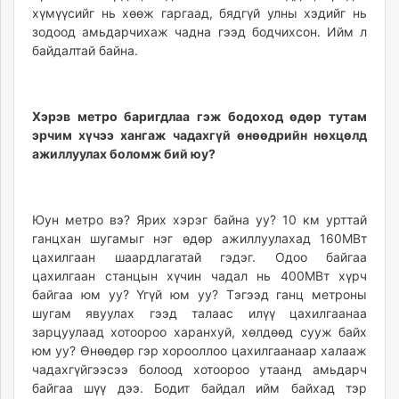
хүмүүсийг нь хөөж гаргаад, бядгүй улны хэдийг нь
зодоод амьдарчихаж чадна гээд бодчихсон. Ийм л
байдалтай байна.
Хэрэв метро баригдлаа гэж бодоход өдөр тутам
эрчим хүчээ хангаж чадахгүй өнөөдрийн нөхцөлд
ажиллуулах боломж бий юу?
Юун метро вэ? Ярих хэрэг байна уу? 10 км урттай
ганцхан шугамыг нэг өдөр ажиллуулахад 160МВт
цахилгаан шаардлагатай гэдэг. Одоо байгаа
цахилгаан станцын хүчин чадал нь 400МВт хүрч
байгаа юм уу? Үгүй юм уу? Тэгээд ганц метроны
шугам явуулах гээд талаас илүү цахилгаанаа
зарцуулаад хотоороо харанхуй, хөлдөөд сууж байх
юм уу? Өнөөдөр гэр хорооллоо цахилгаанаар халааж
чадахгүйгээсээ болоод хотоороо утаанд амьдарч
байгаа шүү дээ. Бодит байдал ийм байхад тэр