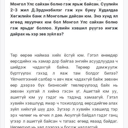
Монгол Улс сайхан болно гэж ярьж байсан. Сүүлийн
2-3 жил Д.Эрдэнэбилэг гэж хүн буюу Худалдаа
Хөгжлийн банк л Монголын дайсан юм. Энэ хүнд ял
өгөөд явуулчих юм бол Монгол Улс сайхан болно
гэж ярьдаг боллоо. Хувийн хэвшил рүүгээ ингэж
дайрах нь хэр зөв зүйл вэ?
Төр өөрөө наймаа хийх ёсгүй юм. Гэтэл өнөөдөр
өөрсдийнх нь хамар дор байгаа энгийн асуудлуудаа ч
шийдэж чадахгүй байна. Төрөөр дамжуулж
бүртгүүлэх гэхэд л яаж там болдог билээ?
Үйлчилгээний салбар ч авч явж чадахгүй байж зөвхөн
өөр дээрээ бүх бизнесийг төвлөрүүлээд байх нь
зөвхөн хулгай л хийнэ гэсэн үг. Ашигтай юм уу,
ашиггүй юм уу гэдэг нь тэдэнд хамаагүй. Гэтэл
хувийн хэвшлүүд ямар ч тохиолдолд өөрсдийгөө алах
зүйл хийхгүй шүү дээ. Зүгээр л хувийн хэвшилд тэр
эрх чөлөөг нь өгчих л дөө. Аюулгүй байдал гэдэг ганц
үгээр л ашиггүй байсан ч татаас өгөөд яваад байдаг.
Нөгөөдүүл нь хөл дээрээ ч босож чаддаггүй.