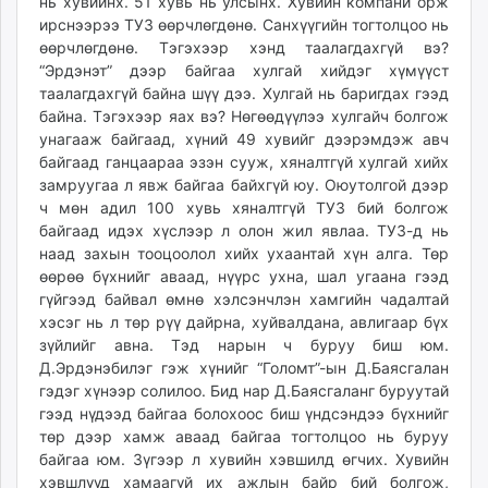
нь хувийнх. 51 хувь нь улсынх. Хувийн компани орж
ирснээрээ ТУЗ өөрчлөгдөнө. Санхүүгийн тогтолцоо нь
өөрчлөгдөнө. Тэгэхээр хэнд таалагдахгүй вэ?
“Эрдэнэт” дээр байгаа хулгай хийдэг хүмүүст
таалагдахгүй байна шүү дээ. Хулгай нь баригдах гээд
байна. Тэгэхээр яах вэ? Нөгөөдүүлээ хулгайч болгож
унагааж байгаад, хүний 49 хувийг дээрэмдэж авч
байгаад ганцаараа эзэн сууж, хяналтгүй хулгай хийх
замруугаа л явж байгаа байхгүй юу. Оюутолгой дээр
ч мөн адил 100 хувь хяналтгүй ТУЗ бий болгож
байгаад идэх хүслээр л олон жил явлаа. ТУЗ-д нь
наад захын тооцоолол хийх ухаантай хүн алга. Төр
өөрөө бүхнийг аваад, нүүрс ухна, шал угаана гээд
гүйгээд байвал өмнө хэлсэнчлэн хамгийн чадалтай
хэсэг нь л төр рүү дайрна, хуйвалдана, авлигаар бүх
зүйлийг авна. Тэд нарын ч буруу биш юм.
Д.Эрдэнэбилэг гэж хүнийг “Голомт”-ын Д.Баясгалан
гэдэг хүнээр солилоо. Бид нар Д.Баясгаланг буруутай
гээд нүдээд байгаа болохоос биш үндсэндээ бүхнийг
төр дээр хамж аваад байгаа тогтолцоо нь буруу
байгаа юм. Зүгээр л хувийн хэвшилд өгчих. Хувийн
хэвшлүүд хамаагүй их ажлын байр бий болгож,