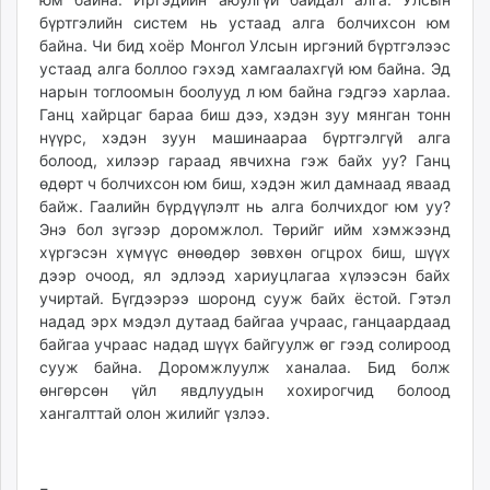
бүртгэлийн систем нь устаад алга болчихсон юм
байна. Чи бид хоёр Монгол Улсын иргэний бүртгэлээс
устаад алга боллоо гэхэд хамгаалахгүй юм байна. Эд
нарын тоглоомын боолууд л юм байна гэдгээ харлаа.
Ганц хайрцаг бараа биш дээ, хэдэн зуу мянган тонн
нүүрс, хэдэн зуун машинаараа бүртгэлгүй алга
болоод, хилээр гараад явчихна гэж байх уу? Ганц
өдөрт ч болчихсон юм биш, хэдэн жил дамнаад яваад
байж. Гаалийн бүрдүүлэлт нь алга болчихдог юм уу?
Энэ бол зүгээр доромжлол. Төрийг ийм хэмжээнд
хүргэсэн хүмүүс өнөөдөр зөвхөн огцрох биш, шүүх
дээр очоод, ял эдлээд хариуцлагаа хүлээсэн байх
учиртай. Бүгдээрээ шоронд сууж байх ёстой. Гэтэл
надад эрх мэдэл дутаад байгаа учраас, ганцаардаад
байгаа учраас надад шүүх байгуулж өг гээд солироод
сууж байна. Доромжлуулж ханалаа. Бид болж
өнгөрсөн үйл явдлуудын хохирогчид болоод
хангалттай олон жилийг үзлээ.