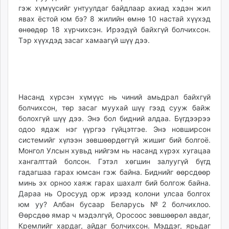
гэж хүмүүсийг унтуулдаг байдлаар ахиад хэдэн жил
явах ёстой юм бэ? 8 жилийн өмнө 10 настай хүүхэд
өнөөдөр 18 хүрчихсэн. Ирээдүй байхгүй болчихсон.
Тэр хүүхдэд засаг хамаагүй шүү дээ.
Насанд хүрсэн хүмүүс нь чиний амьдрал байхгүй
болчихсон, төр засаг муухай шүү гээд сууж байж
болохгүй шүү дээ. Энэ бол бидний алдаа. Бүгдээрээ
одоо ядаж нэг үүргээ гүйцэтгэе. Энэ новширсон
системийг хүлээн зөвшөөрдөггүй жишиг бий болгоё.
Монгол Улсын хувьд нийгэм нь насанд хүрэх хугацаа
хангалттай болсон. Гэтэл хөгшин залуугүй бүгд
гадагшаа гарах юмсан гэж байна. Биднийг өөрсдөөр
минь эх орноо хаяж гарах шахалт бий болгож байна.
Дараа нь Оросууд орж ирээд колони улсаа болгох
юм уу? Албан бусаар Беларусь №2 болчихлоо.
Өөрсдөө ямар ч мэдэлгүй, Оросоос зөвшөөрөл авдаг,
Кремлийг хардаг, айдаг болчихсон. Мэддэг, ярьдаг