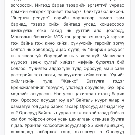
зогсоосон. Ингээд бараа тээврийн эргэлтгүй учраас
дамжин өнгөрөх транзит тээвэр ч байхгүй болчихсон.
“Энержи ресурс” өөрийн хөрөнгөөр төмөр зам
бариад, тээвэр хийж байгаад улсад концессоор
шилжүүлж өгье гэхэд нь ууттай элс цоолоод,
Монголын баялгийг MCS ганцаараа хяналтгүй гаргах
гэж байна гэж кино хийж, хүмүүсийн тархийг эргүү
болтол нь ховсдоод, эцэс сүүлд нь “Энержи ресурс”
нь ч явсангүй. Өөрсдийнх нь ч явсангүй. Машинаар
нүүрсээ зөөж хулгай хийдэг мафийн бүлэглэл бий
боллоо. Үүнийгээ алдахгүйн тулд Оросууд маш сайн
улстөрийн технологи, санхүүжилт хийж өгсөн. Үүнийг
хийлгэхийн тулд “Женко” Баттулга гэдэг
Ерөнхийлөгчийг төрүүлж, улстөрд оруулсан, бүх эрх
мэдлийг атгуулсан. Нэг усан цахилгаан станц барих
гэж Оросоос асуудаг юу вэ? Байгаль нуурт ямар ч
хамаагүй гол дээр барих гэхээр Оросууд загнадаг юу
вэ? Оросууд Байгаль нуураа тэгж их хайрлаад байгаа
юм бол тойрсон олон усан цахилгаан станцаа буулга
л даа. Урантай холбоотой асуудлаар 25 жил ярилцаж,
хэлэлцээд олборлох гээд эхлэнгүүт л Оросууд