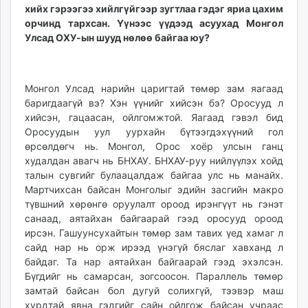
хийх гэрээгээ хийлгүйгээр зугтлаа гэдэг яриа цахим
орчинд тархсан. Үүнээс үүдээд асуухад Монгол
Улсад ОХУ-ын шууд нөлөө байгаа юу?
Монгол Улсад нарийн царигтай төмөр зам яагаад
баригдаагүй вэ? Хэн үүнийг хийсэн бэ? Оросууд л
хийсэн, гацаасан, ойлгомжтой. Яагаад гэвэл бид
Оросуудын уул уурхайн бүтээгдэхүүний гол
өрсөлдөгч нь. Монгол, Орос хоёр улсын ганц
худалдан авагч нь БНХАУ. БНХАУ-руу нийлүүлэх хойд
талын сувгийг булаацалдаж байгаа улс нь манайх.
Мартчихсан байсан Монголыг эдийн засгийн макро
түвшний хөрөнгө оруулалт ороод ирэнгүүт нь гэнэт
санаад, аятайхан байгаарай гээд оросууд ороод
ирсэн. Гашуунсухайтын төмөр зам тавих үед хамаг л
сайд нар нь орж ирээд үнэгүй бяслаг хавханд л
байдаг. Та нар аятайхан байгаарай гээд эхэлсэн.
Бүгдийг нь самарсан, зогсоосон. Параллель төмөр
замтай байсан бол дугуй солихгүй, тээвэр маш
хурдтай явна гэдгийг сайн ойлгож байсан учраас