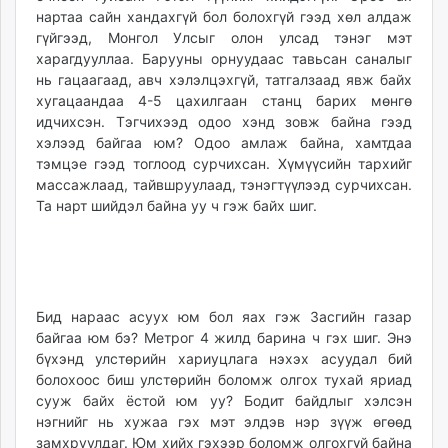
нартаа сайн хандахгүй бол болохгүй гээд хөл алдаж
гүйгээд, Монгол Улсыг олон улсад тэнэг мэт
харагдууллаа. Барууны орнуудаас тавьсан саналыг
нь гацаагаад, авч хэлэлцэхгүй, татгалзаад явж байх
хугацаандаа 4-5 цахилгаан станц барих мөнгө
идчихсэн. Тэгчихээд одоо хэнд зовж байна гээд
хэлээд байгаа юм? Одоо амлаж байна, хамтдаа
тэмцэе гээд тоглоод сурчихсан. Хүмүүсийн тархийг
массажлаад, тайвшруулаад, тэнэгтүүлээд сурчихсан.
Та нарт шийдэл байна уу ч гэж байх шиг.
Бид нараас асуух юм бол яах гэж Засгийн газар
байгаа юм бэ? Метрог 4 жилд барина ч гэх шиг. Энэ
бүхэнд улстөрийн хариуцлага нэхэх асуудал бий
болохоос биш улстөрийн боломж олгох тухай яриад
сууж байх ёстой юм уу? Бодит байдлыг хэлсэн
нэгнийг нь хужаа гэх мэт элдэв нэр зүүж өгөөд
замхруулдаг. Юм хийх гэхээр боломж олгохгүй байна