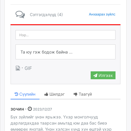
Сэтгэгдэлүүд (4)
Анхаарах зүйлс
·
GIF
Илгээх
Сүүлийн
Шилдэг
Таагүй
зочин ·
2023/12/27
Бүх зүйлийг үнэн ярьжээ. Үхэр монголчууд
дарлагдахдаа таарсан амьтад юм даа бас биеэ
өмөөрөх янзтай. Үнэн хэлсэн хүнд хүн өштэй үхэр