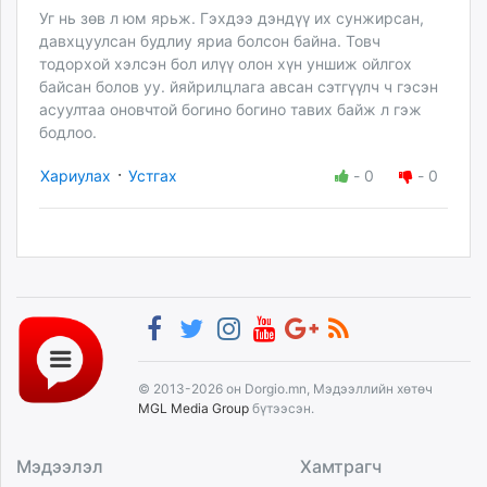
Уг нь зөв л юм ярьж. Гэхдээ дэндүү их сунжирсан,
давхцуулсан будлиу яриа болсон байна. Товч
тодорхой хэлсэн бол илүү олон хүн уншиж ойлгох
байсан болов уу. йяйрилцлага авсан сэтгүүлч ч гэсэн
асуултаа оновчтой богино богино тавих байж л гэж
бодлоо.
·
Хариулах
Устгах
-
0
-
0
© 2013-2026 он Dorgio.mn, Мэдээллийн хөтөч
MGL Media Group
бүтээсэн.
Мэдээлэл
Хамтрагч