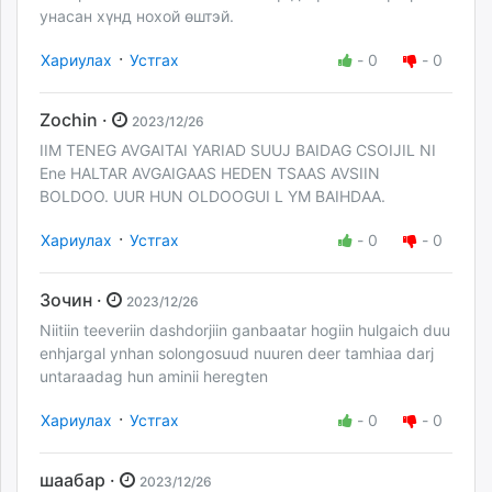
унасан хүнд нохой өштэй.
·
Хариулах
Устгах
-
0
-
0
Zochin ·
2023/12/26
IIM TENEG AVGAITAI YARIAD SUUJ BAIDAG CSOIJIL NI
Ene HALTAR AVGAIGAAS HEDEN TSAAS AVSIIN
BOLDOO. UUR HUN OLDOOGUI L YM BAIHDAA.
·
Хариулах
Устгах
-
0
-
0
Зочин ·
2023/12/26
Niitiin teeveriin dashdorjiin ganbaatar hogiin hulgaich duu
enhjargal ynhan solongosuud nuuren deer tamhiaa darj
untaraadag hun aminii heregten
·
Хариулах
Устгах
-
0
-
0
шаабар ·
2023/12/26