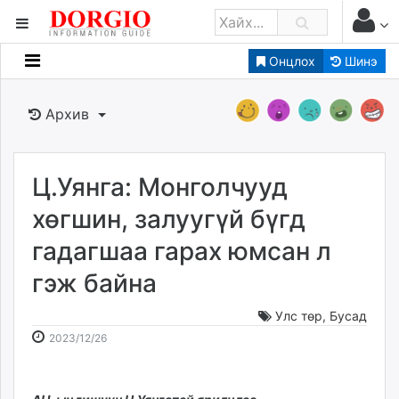
Онцлох
Шинэ
Мэдээллийн
Зар мэдээллийн
Архив
Банк санхүү
Бизнес ААН
Төрийн
Ц.Уянга: Монголчууд
Нийслэлийн
хөгшин, залуугүй бүгд
гадагшаа гарах юмсан л
dorgio.mn
гэж байна
Gogo.mn
caak.mn
Улс төр
,
Бусад
news.mn
2023-
2026-
2023/12/26
zindaa.mn
12-
08-
Baabar.mn
26
07
tovch.mn