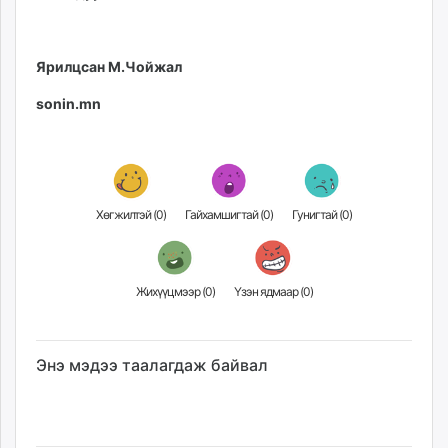
Ярилцсан М.Чойжал
sonin.mn
Хөгжилтэй (
0
)
Гайхамшигтай (
0
)
Гунигтай (
0
)
Жихүүцмээр (
0
)
Үзэн ядмаар (
0
)
Энэ мэдээ таалагдаж байвал