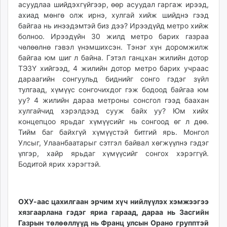
асуудлаа шийдэхгүйгээр, өөр асуудал гаргаж ирээд,
ахиад мөнгө олж ирнэ, хулгай хийж шийднэ гээд
байгаа нь инээдэмтэй биз дээ? Ирээдүйд метро хийж
болноо. Ирээдүйн 30 жилд метро барих газраа
чөлөөлнө гэвэл үнэмшихсэн. Тэнэг хүн доромжилж
байгаа юм шиг л байна. Гэтэл ганцхан жилийн дотор
ТЭЗҮ хийгээд, 4 жилийн дотор метро барих учраас
дараагийн сонгуульд биднийг сонго гэдэг зүйл
тулгаад, хүмүүс сонгочихдог гэж бодоод байгаа юм
уу? 4 жилийн дараа метроны сонсгол гээд баахан
хулгайчид хэрэлдээд сууж байх уу? Юм хийх
концепцоо ярьдаг хүмүүсийг нь сонгоод өг л дөө.
Тийм баг байхгүй хүмүүстэй битгий ярь. Монгол
Улсыг, Улаанбаатарыг сэтгэл байвал хөгжүүлнэ гэдэг
үлгэр, хайр ярьдаг хүмүүсийг сонгох хэрэггүй.
Бодитой ярих хэрэгтэй.
ОХУ-аас цахилгаан эрчим хүч нийлүүлэх хэмжээгээ
хязгаарлана гэдэг яриа гараад, дараа нь Засгийн
Газрын төлөөллүүд нь Франц улсын Орано групптэй