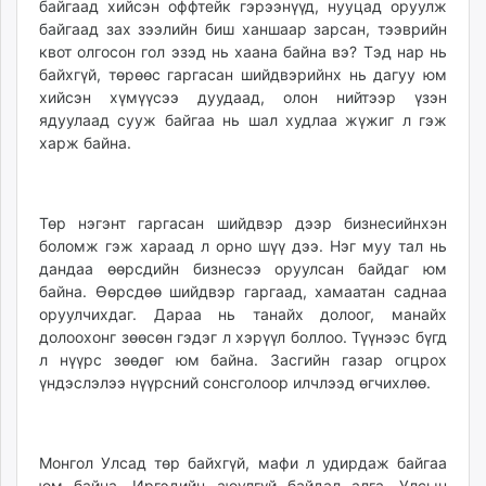
байгаад хийсэн оффтейк гэрээнүүд, нууцад оруулж
байгаад зах зээлийн биш ханшаар зарсан, тээврийн
квот олгосон гол эзэд нь хаана байна вэ? Тэд нар нь
байхгүй, төрөөс гаргасан шийдвэрийнх нь дагуу юм
хийсэн хүмүүсээ дуудаад, олон нийтээр үзэн
ядуулаад сууж байгаа нь шал худлаа жүжиг л гэж
харж байна.
Төр нэгэнт гаргасан шийдвэр дээр бизнесийнхэн
боломж гэж хараад л орно шүү дээ. Нэг муу тал нь
дандаа өөрсдийн бизнесээ оруулсан байдаг юм
байна. Өөрсдөө шийдвэр гаргаад, хамаатан саднаа
оруулчихдаг. Дараа нь танайх долоог, манайх
долоохонг зөөсөн гэдэг л хэрүүл боллоо. Түүнээс бүгд
л нүүрс зөөдөг юм байна. Засгийн газар огцрох
үндэслэлээ нүүрсний сонсголоор илчлээд өгчихлөө.
Монгол Улсад төр байхгүй, мафи л удирдаж байгаа
юм байна. Иргэдийн аюулгүй байдал алга. Улсын