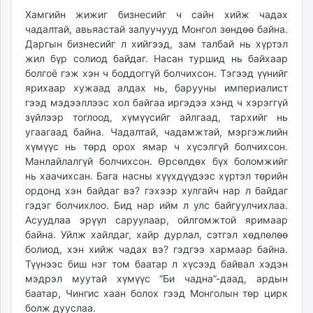
Хамгийн жижиг бизнесийг ч сайн хийж чадах
чадалтай, авьяастай залуучууд Монгол зөндөө байна.
Даргын бизнесийг л хийгээд, зам талбай нь хүртэл
жил бүр солиод байдаг. Насан туршид нь байхаар
болгоё гэж хэн ч боддоггүй болчихсон. Тэгээд үүнийг
ярихаар хужаад алдах нь, барууны империалист
гээд мэдээллээс хол байгаа иргэдээ хэнд ч хэрэггүй
зүйлээр тоглоод, хүмүүсийг айлгаад, тархийг нь
угаагаад байна. Чадалтай, чадамжтай, мэргэжлийн
хүмүүс нь төрд орох ямар ч хүсэлгүй болчихсон.
Манлайлалгүй болчихсон. Өрсөлдөх бүх боломжийг
нь хаачихсан. Бага насны хүүхдүүдээс хүртэл төрийн
ордонд хэн байдаг вэ? гэхээр хулгайч нар л байдаг
гэдэг болчихлоо. Бид нар ийм л улс байгуулчихлаа.
Асуудлаа эрүүл саруулаар, ойлгомжтой яримаар
байна. Уйлж хайлдаг, хайр дурлал, сэтгэл хөдлөлөө
болиод, хэн хийж чадах вэ? гэдгээ хармаар байна.
Түүнээс биш нэг том баатар л хүсээд байвал хэдэн
мэдрэл муутай хүмүүс “Би чадна”-даад, ардын
баатар, Чингис хаан болох гээд Монголын төр цирк
болж дууслаа.