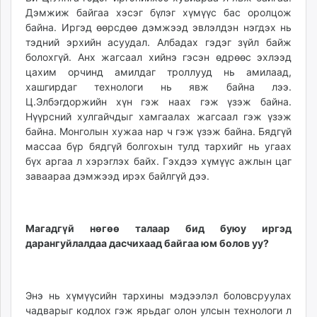
unuudur.mn
Дэмжиж байгаа хэсэг бүлэг хүмүүс бас оролцож
байна. Иргэд өөрсдөө дэмжээд эвлэлдэн нэгдэх нь
isee.mn
тэдний эрхийн асуудал. Албадах гэдэг зүйл байж
mglradio.com
болохгүй. Анх жагсаал хийнэ гэсэн өдрөөс эхлээд
fact.mn
цахим орчинд амилдаг троллууд нь амилаад,
itoim.mn
хашгирдаг технологи нь явж байна лээ.
tumen.mn
Ц.Элбэгдоржийн хүн гэж наах гэж үзэж байна.
Нүүрсний хулгайчдыг хамгаалах жагсаал гэж үзэж
shuum.mn
байна. Монголын хужаа нар ч гэж үзэж байна. Бядгүй
times.mn
массаа бүр бядгүй болгохын тулд тархийг нь угаах
tvmongolia.mn
бүх аргаа л хэрэглэх байх. Гэхдээ хүмүүс ажлын цаг
mass.mn
заваараа дэмжээд ирэх байлгүй дээ.
unegui.mn
assa.mn
toim.mn
Магадгүй нөгөө талаар бид буюу иргэд
tac.mn
дарангуйлалдаа дасчихаад байгаа юм болов уу?
paparazzi.mn
unread.today
Энэ нь хүмүүсийн тархины мэдээлэл боловсруулах
чадварыг кодлох гэж ярьдаг олон улсын технологи л