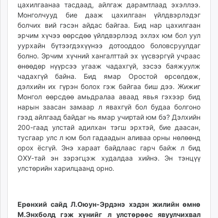
цахилгаанаа тасдаад, айлгаж дарамтлаад эхэллээ.
Монголчууд бие дааж цахилгаан үйлдвэрлэдэг
болчих вий гэсэн айдас байгаа. Бид нар цахилгаан
эрчим хүчээ өөрсдөө үйлдвэрлээд эхлэх юм бол уул
уурхайн бүтээгдэхүүнээ дотооддоо боловсруулдаг
болно. Эрчим хүчний хангалттай эх үүсвэргүй учраас
өнөөдөр нүүрсээ угааж чадахгүй, зэсээ баяжуулж
чадахгүй байна. Бид ямар Оростой өрсөлдөж,
дэлхийн их гүрэн болох гэж байгаа биш дээ. Жижиг
Монгол өөрсдөө амьдралаа аваад явья гэхээр бид
нарын заасан замаар л явахгүй бол будаа болгоно
гээд айлгаад байдаг нь ямар учиртай юм бэ? Дэлхийн
200-гаад улстай адилхан тэгш эрхтэй, бие даасан,
тусгаар улс л юм бол гадаадын аливаа орны нөлөөнд
орох ёсгүй. Энэ хараат байдлаас гарч байж л бид
ОХУ-тай эн зэрэгцэж худалдаа хийнэ. Эн тэнцүү
улстөрийн харилцаанд орно.
Ерөнхий сайд Л.Оюун-Эрдэнэ хэдэн жилийн өмнө
М.Энхболд гэж хүнийг л улстөрөөс явуулчихвал