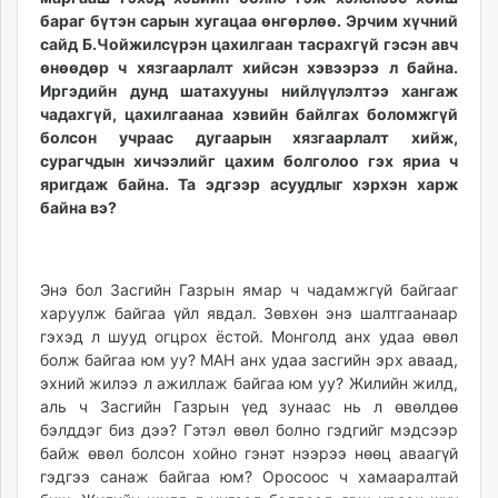
бараг бүтэн сарын хугацаа өнгөрлөө. Эрчим хүчний
сайд Б.Чойжилсүрэн цахилгаан тасрахгүй гэсэн авч
өнөөдөр ч хязгаарлалт хийсэн хэвээрээ л байна.
Иргэдийн дунд шатахууны нийлүүлэлтээ хангаж
чадахгүй, цахилгаанаа хэвийн байлгах боломжгүй
болсон учраас дугаарын хязгаарлалт хийж,
сурагчдын хичээлийг цахим болголоо гэх яриа ч
яригдаж байна. Та эдгээр асуудлыг хэрхэн харж
байна вэ?
Энэ бол Засгийн Газрын ямар ч чадамжгүй байгааг
харуулж байгаа үйл явдал. Зөвхөн энэ шалтгаанаар
гэхэд л шууд огцрох ёстой. Монголд анх удаа өвөл
болж байгаа юм уу? МАН анх удаа засгийн эрх аваад,
эхний жилээ л ажиллаж байгаа юм уу? Жилийн жилд,
аль ч Засгийн Газрын үед зунаас нь л өвөлдөө
бэлддэг биз дээ? Гэтэл өвөл болно гэдгийг мэдсээр
байж өвөл болсон хойно гэнэт нээрээ нөөц аваагүй
гэдгээ санаж байгаа юм? Оросоос ч хамааралтай