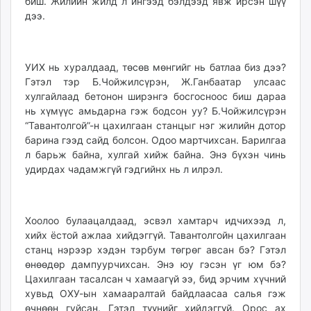
биш. Жилийн жилд л ингээд бэлдээд явж ирсэн шүү
дээ.
УИХ нь хуралдаад, төсөв мөнгийг нь батлаа биз дээ?
Гэтэл тэр Б.Чойжилсүрэн, Ж.Ганбаатар улсаас
хулгайлаад бетонон ширэнгэ босгосноос биш дараа
нь хүмүүс амьдарна гэж бодсон уу? Б.Чойжилсүрэн
“Тавантолгой”-н цахилгаан станцыг нэг жилийн дотор
барина гээд сайд болсон. Одоо мартчихсан. Барилгаа
л барьж байна, хулгай хийж байна. Энэ бүхэн чинь
удирдах чадамжгүй гэдгийнх нь л илрэл.
Хоолоо булаацалдаад, эсвэл хамтарч идчихээд л,
хийх ёстой ажлаа хийдэггүй. Тавантолгойн цахилгаан
станц нэрээр хэдэн тэрбум төгрөг авсан бэ? Гэтэл
өнөөдөр дампуурчихсан. Энэ юу гэсэн үг юм бэ?
Цахилгаан тасалсан ч хамаагүй ээ, бид эрчим хүчний
хувьд ОХУ-ын хамааралтай байдлаасаа салья гэж
өчнөөн гуйсан. Гэтэл түүнийг хийдэггүй. Орос ах