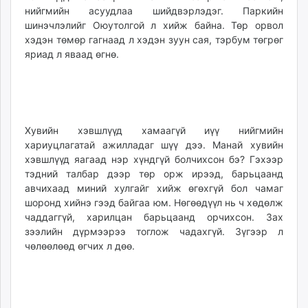
нийгмийн асуудлаа шийдвэрлэдэг. Паркийн
шинэчлэлийг Оюутолгой л хийж байна. Төр орвол
хэдэн төмөр гагнаад л хэдэн зуун сая, тэрбум төгрөг
яриад л яваад өгнө.
Хувийн хэвшлүүд хамаагүй иүү нийгмийн
хариуцлагатай ажилладаг шүү дээ. Манай хувийн
хэвшлүүд яагаад нэр хүндгүй болчихсон бэ? Гэхээр
тэдний талбар дээр төр орж ирээд, барьцаанд
авчихаад миний хулгайг хийж өгөхгүй бол чамаг
шоронд хийнэ гээд байгаа юм. Нөгөөдүүл нь ч хөдөлж
чаддаггүй, харилцан барьцаанд орчихсон. Зах
зээлийн дүрмээрээ тоглож чадахгүй. Зүгээр л
чөлөөлөөд өгчих л дөө.