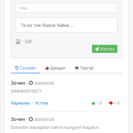
·
GIF
Илгээх
Сүүлийн
Шилдэг
Таагүй
Зочин ·
2024/07/25
SAWI80955877
·
Хариулах
Устгах
-
0
-
0
Зочин ·
2024/07/24
Golomtiin baysgalan talhnii mungunii hulgaich