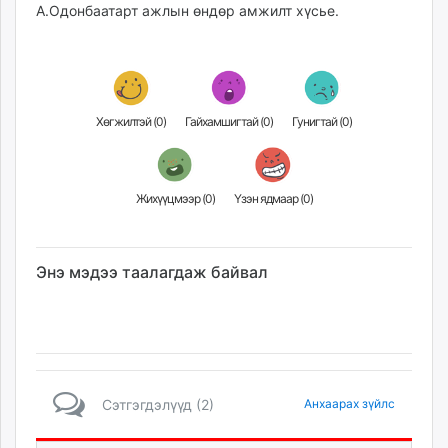
А.Одонбаатарт ажлын өндөр амжилт хүсье.
Хөгжилтэй (
0
)
Гайхамшигтай (
0
)
Гунигтай (
0
)
Жихүүцмээр (
0
)
Үзэн ядмаар (
0
)
Энэ мэдээ таалагдаж байвал
Сэтгэгдэлүүд (2)
Анхаарах зүйлс