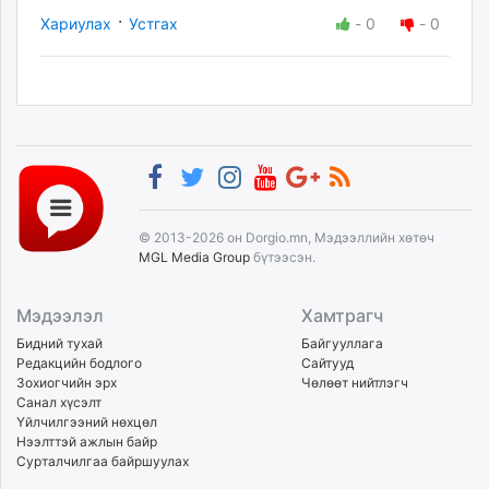
·
Хариулах
Устгах
-
0
-
0
© 2013-2026 он Dorgio.mn, Мэдээллийн хөтөч
MGL Media Group
бүтээсэн.
Мэдээлэл
Хамтрагч
Бидний тухай
Байгууллага
Редакцийн бодлого
Сайтууд
Зохиогчийн эрх
Чөлөөт нийтлэгч
Санал хүсэлт
Үйлчилгээний нөхцөл
Нээлттэй ажлын байр
Сурталчилгаа байршуулах