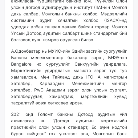
ажилласан туршлагатай банкир юм. Түүнчлэн Олон
unuudur.mn
улсын дотоод аудиторуудын институт (IIA)-ын Монгол
isee.mn
дахь салбар, Монголын банкны холбоо, Мэдээллийн
системийн аудит хяналтын холбоо (ISACA)-нд
mglradio.com
удирдах албан тушаал хашиж байсан тэрээр Монгол
fact.mn
Улсын Дотоод аудитын салбарт шинэ стандартыг бий
itoim.mn
болгоход хувь нэмрээ оруулсан билээ.
tumen.mn
А.Одонбаатар нь МУИС-ийн Эдийн засгийн сургуулийг
shuum.mn
Банкны менежментээр бакалавр зэрэг, БНЭУ-ын
times.mn
Bangalore их сургуулийг Санхүүгийн удирдлага,
tvmongolia.mn
Маркетингийн удирдлагын магистр зэрэг тус тус
mass.mn
хамгаалсан. Мөн Тайланд дахь IFC IA магистрын
unegui.mn
хөтөлбөр, Харвардын Менежментийн ментор
хөтөлбөр, PwC Академи зэрэг олон улсын сургалт,
assa.mn
хөтөлбөрүүдэд хамрагдаж, мэргэжлийн хувьд
toim.mn
тасралтгүй өсөж хөгжсөөр ирсэн.
tac.mn
paparazzi.mn
2021 онд Голомт банкны Дотоод аудитын үйл
ажиллагаа нь “Дотоод аудитын мэргэжлийн
unread.today
практикийн олон улсын стандарт, Ёс зүйн кодтой
бүрэн нийцсэн” гэх үнэлгээг авч, Монголын банк