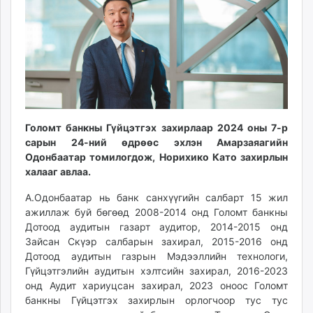
ikon.mn
mnb.mn
Livetv.mn
Eguur.mn
24tsag.mn
shuud.mn
eagle.mn
Голомт банкны Гүйцэтгэх захирлаар 2024 оны 7-р
ergelt.mn
сарын 24-ний өдрөөс эхлэн Амарзаяагийн
zarig.mn
Одонбаатар томилогдож, Норихико Като захирлын
today.mn
халааг авлаа.
zuv.mn
А.Одонбаатар нь банк санхүүгийн салбарт 15 жил
mminfo.mn
ажиллаж буй бөгөөд 2008-2014 онд Голомт банкны
ugluu.mn
Дотоод аудитын газарт аудитор, 2014-2015 онд
urlag.mn
Зайсан Скүэр салбарын захирал, 2015-2016 онд
unen.mn
Дотоод аудитын газрын Мэдээллийн технологи,
Гүйцэтгэлийн аудитын хэлтсийн захирал, 2016-2023
asu.mn
онд Аудит хариуцсан захирал, 2023 оноос Голомт
shudarga.mn
банкны Гүйцэтгэх захирлын орлогчоор тус тус
shuurhai.mn