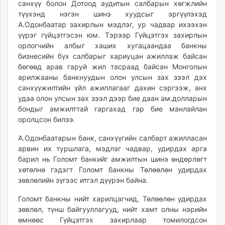
санхүү болон Дотоод аудитын салбарын хөгжлийн
түүхэнд нэгэн шинэ хуудсыг эргүүлэхэд
А.Одонбаатар захирлын мэдлэг, ур чадвар ихээхэн
үүрэг гүйцэтгэсэн юм. Тэрээр Гүйцэтгэх захирлын
орлогчийн албыг хаших хугацаандаа банкны
бизнесийн бүх салбарыг хариуцан ажиллаж байсан
бөгөөд арав гаруй жил тасраад байсан Монголын
арилжааны банкнуудын олон улсын зах зээл дэх
санхүүжилтийн үйл ажиллагааг дахин сэргээж, анх
удаа олон улсын зах зээл дээр бие даан ам.долларын
бондыг амжилттай гаргахад гар бие манлайлан
оролцсон билээ.
А.Одонбаатарын банк, санхүүгийн салбарт ажилласан
арвин их туршлага, мэдлэг чадвар, удирдах арга
барил нь Голомт банкийг амжилтын шинэ өндөрлөгт
хөтөлнө гэдэгт Голомт банкны Төлөөлөн удирдах
зөвлөлийн зүгээс итгэл дүүрэн байна.
Голомт банкны нийт харилцагчид, Төлөөлөн удирдах
зөвлөл, түнш байгууллагууд, нийт хамт олны нэрийн
өмнөөс Гүйцэтгэх захирлаар томилогдсон