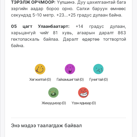
ТЭРЭЛЖ ОРЧМООР:
Үүлшинэ. Дуу цахилгаантай бага
unuudur.mn
зэргийн аадар бороо орно. Салхи баруун өмнөөс
isee.mn
секундэд 5-10 метр. +23...+25 градус дулаан байна.
mglradio.com
05 цагт Улаанбаатарт:
+14 градус дулаан,
fact.mn
харьцангуй чийг 81 хувь, агаарын даралт 863
itoim.mn
гектопаскаль байлаа. Даралт өдөртөө тогтвортой
tumen.mn
байна.
shuum.mn
times.mn
tvmongolia.mn
mass.mn
Хөгжилтэй (
0
)
Гайхамшигтай (
0
)
Гунигтай (
0
)
unegui.mn
assa.mn
toim.mn
Жихүүцмээр (
0
)
Үзэн ядмаар (
0
)
tac.mn
paparazzi.mn
unread.today
Энэ мэдээ таалагдаж байвал