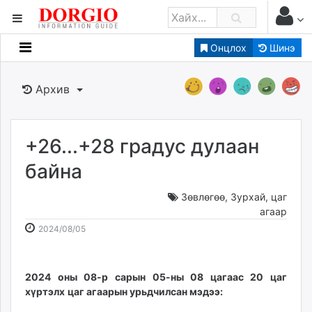
Онцлох
Шинэ
Мэдээллийн
Зар мэдээллийн
Архив
Банк санхүү
Бизнес ААН
Төрийн
+26...+28 градус дулаан
Нийслэлийн
байна
Зөвлөгөө
,
Зурхай, цаг
dorgio.mn
агаар
Gogo.mn
2024-
2026-
2024/08/05
caak.mn
08-
08-
news.mn
05
07
zindaa.mn
08:44:41
04:29:01
2024 оны 08-р сарын 05-ны 08 цагаас 20 цаг
Baabar.mn
хүртэлх
цаг агаарын урьдчилсан мэдээ:
tovch.mn