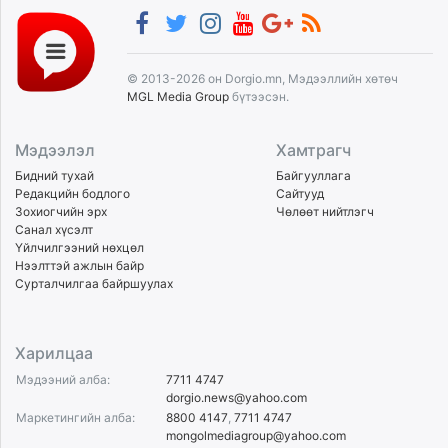
© 2013-2026 он Dorgio.mn, Мэдээллийн хөтөч
MGL Media Group
бүтээсэн.
Мэдээлэл
Хамтрагч
Бидний тухай
Байгууллага
Редакцийн бодлого
Сайтууд
Зохиогчийн эрх
Чөлөөт нийтлэгч
Санал хүсэлт
Үйлчилгээний нөхцөл
Нээлттэй ажлын байр
Сурталчилгаа байршуулах
Харилцаа
Мэдээний алба:
7711 4747
dorgio.news@yahoo.com
Маркетингийн алба:
8800 4147
,
7711 4747
mongolmediagroup@yahoo.com