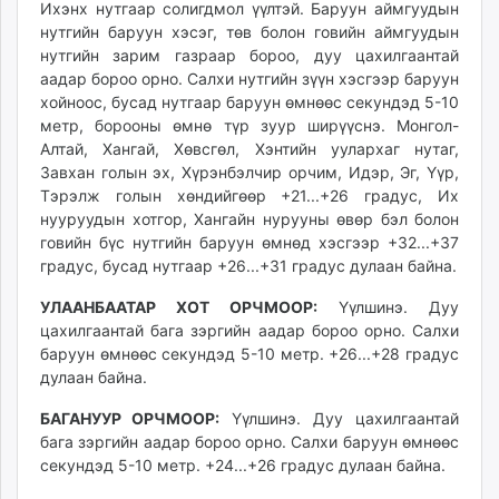
Ихэнх нутгаар солигдмол үүлтэй. Баруун аймгуудын
ikon.mn
нутгийн баруун хэсэг, төв болон говийн аймгуудын
mnb.mn
нутгийн зарим газраар бороо, дуу цахилгаантай
Livetv.mn
аадар бороо орно. Салхи нутгийн зүүн хэсгээр баруун
Eguur.mn
хойноос, бусад нутгаар баруун өмнөөс секундэд 5-10
метр, борооны өмнө түр зуур ширүүснэ. Монгол-
24tsag.mn
Алтай, Хангай, Хөвсгөл, Хэнтийн уулархаг нутаг,
shuud.mn
Завхан голын эх, Хүрэнбэлчир орчим, Идэр, Эг, Үүр,
eagle.mn
Тэрэлж голын хөндийгөөр +21...+26 градус, Их
ergelt.mn
нууруудын хотгор, Хангайн нурууны өвөр бэл болон
zarig.mn
говийн бүс нутгийн баруун өмнөд хэсгээр +32...+37
градус, бусад нутгаар +26...+31 градус дулаан байна.
today.mn
zuv.mn
УЛААНБААТАР ХОТ ОРЧМООР:
Үүлшинэ. Дуу
mminfo.mn
цахилгаантай бага зэргийн аадар бороо орно. Салхи
ugluu.mn
баруун өмнөөс секундэд 5-10 метр. +26...+28 градус
дулаан байна.
urlag.mn
unen.mn
БАГАНУУР ОРЧМООР:
Үүлшинэ. Дуу цахилгаантай
asu.mn
бага зэргийн аадар бороо орно. Салхи баруун өмнөөс
shudarga.mn
секундэд 5-10 метр. +24...+26 градус дулаан байна.
shuurhai.mn