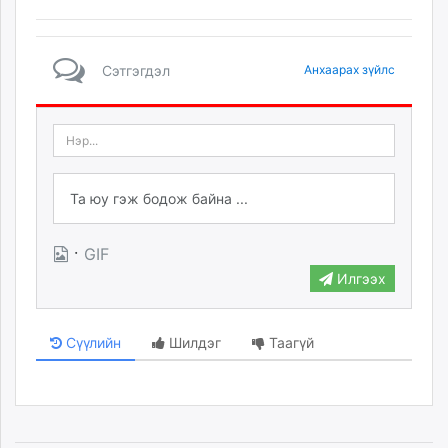
Сэтгэгдэл
Анхаарах зүйлс
·
GIF
Илгээх
Сүүлийн
Шилдэг
Таагүй