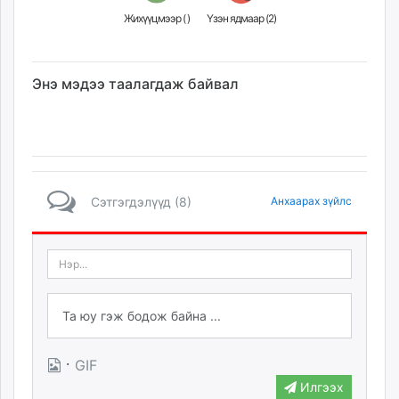
Жихүүцмээр (
)
Үзэн ядмаар (
2
)
Энэ мэдээ таалагдаж байвал
Сэтгэгдэлүүд (8)
Анхаарах зүйлс
·
GIF
Илгээх