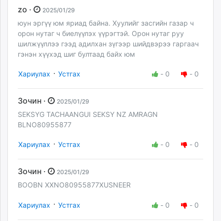
zo ·
2025/01/29
юун эргүү юм яриад байна. Хуулийг засгийн газар ч
орон нутаг ч биелүүлэх үүрэгтэй. Орон нутаг руу
шилжүүллээ гээд адилхан зүгээр шийдвэрээ гаргаач
гэнэн хүүхэд шиг бултаад байх юм
·
Хариулах
Устгах
-
0
-
0
Зочин ·
2025/01/29
SEKSYG TACHAANGUI SEKSY NZ AMRAGN
BLNO80955877
·
Хариулах
Устгах
-
0
-
0
Зочин ·
2025/01/29
BOOBN XXNO80955877XUSNEER
·
Хариулах
Устгах
-
0
-
0