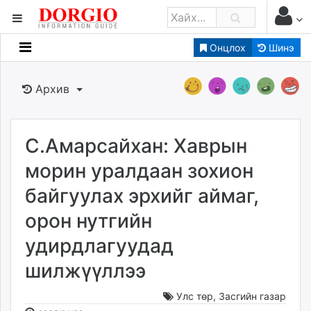
Онцлох
Шинэ
Мэдээллийн
Зар мэдээллийн
Архив
Банк санхүү
Бизнес ААН
Төрийн
С.Амарсайхан: Хаврын
Нийслэлийн
морин уралдаан зохион
байгуулах эрхийг аймаг,
dorgio.mn
орон нутгийн
Gogo.mn
caak.mn
удирдлагуудад
news.mn
шилжүүллээ
zindaa.mn
Baabar.mn
Улс төр
,
Засгийн газар
tovch.mn