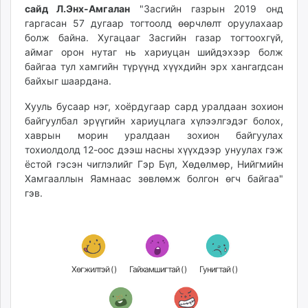
сайд Л.Энх-Амгалан
"Засгийн газрын 2019 онд
гаргасан 57 дугаар тогтоолд өөрчлөлт оруулахаар
болж байна. Хугацааг Засгийн газар тогтоохгүй,
аймаг орон нутаг нь хариуцан шийдэхээр болж
байгаа тул хамгийн түрүүнд хүүхдийн эрх хангагдсан
байхыг шаардана.
Хууль бусаар нэг, хоёрдугаар сард уралдаан зохион
байгуулбал эрүүгийн хариуцлага хүлээлгэдэг болох,
хаврын морин уралдаан зохион байгуулах
тохиолдолд 12-оос дээш насны хүүхдээр унуулах гэж
ёстой гэсэн чиглэлийг Гэр Бүл, Хөдөлмөр, Нийгмийн
Хамгааллын Яамнаас зөвлөмж болгон өгч байгаа"
гэв.
Хөгжилтэй (
)
Гайхамшигтай (
)
Гунигтай (
)