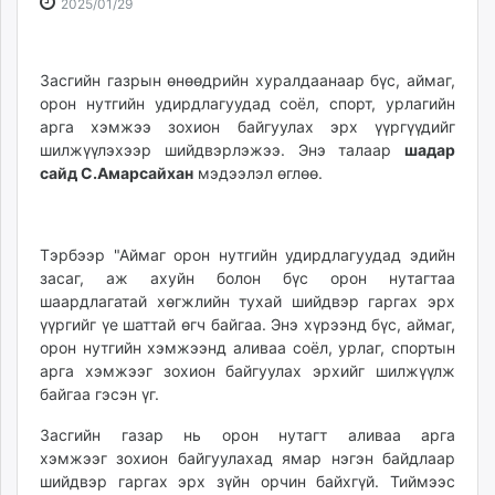
2025-
2026-
2025/01/29
ikon.mn
01-
08-
mnb.mn
29
07
Livetv.mn
13:00:23
03:43:57
Засгийн газрын өнөөдрийн хуралдаанаар бүс, аймаг,
Eguur.mn
орон нутгийн удирдлагуудад соёл, спорт, урлагийн
арга хэмжээ зохион байгуулах эрх үүргүүдийг
24tsag.mn
шилжүүлэхээр шийдвэрлэжээ. Энэ талаар
шадар
shuud.mn
сайд С.Амарсайхан
мэдээлэл өглөө.
eagle.mn
ergelt.mn
zarig.mn
Тэрбээр "Аймаг орон нутгийн удирдлагуудад эдийн
today.mn
засаг, аж ахуйн болон бүс орон нутагтаа
zuv.mn
шаардлагатай хөгжлийн тухай шийдвэр гаргах эрх
mminfo.mn
үүргийг үе шаттай өгч байгаа. Энэ хүрээнд бүс, аймаг,
орон нутгийн хэмжээнд аливаа соёл, урлаг, спортын
ugluu.mn
арга хэмжээг зохион байгуулах эрхийг шилжүүлж
urlag.mn
байгаа гэсэн үг.
unen.mn
asu.mn
Засгийн газар нь орон нутагт аливаа арга
хэмжээг зохион байгуулахад ямар нэгэн байдлаар
shudarga.mn
шийдвэр гаргах эрх зүйн орчин байхгүй. Тиймээс
shuurhai.mn