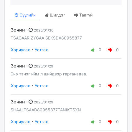
Сүүлийн
Шилдэг
Таагүй
Зочин ·
2025/01/30
TSAGAAR ZYGAA SEKSDX80955877
·
Хариулах
Устгах
-
0
-
0
Зочин ·
2025/01/29
Энэ тэнэг ийм л шийдвэр гарганадаа.
·
Хариулах
Устгах
-
0
-
0
Зочин ·
2025/01/29
SHAALTSAAD80955877TANIKTSXN
·
Хариулах
Устгах
-
0
-
0