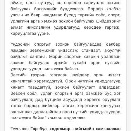
аймаг, орон нутгууд нь өөрсдөө хариуцаж зохион
unuudur.mn
байгуулах боломжийг бүрдүүллээ. Өөрөөр хэлбэл
isee.mn
улсын их баяр наадмаас бусад төрлийн соёл, спорт,
mglradio.com
урлагийн арга хэмжээ зохион байгуулах шийдвэрийг
fact.mn
аймаг нийслэлийн удирдлагууд өөрсдөө гаргаж,
хариуцлагаа үүрнэ.
itoim.mn
tumen.mn
Үндэсний спортыг зохион байгуулахдаа салбар
shuum.mn
яамдын зөвлөмжийг үндэслэж стандарт, аюулгүй
times.mn
байдлыг хангана. Морин спортын хаврын уралдаан
зохион байгуулах эрхийг тухайн орон нутгийн
tvmongolia.mn
удирдлагуудад шилжүүлж байгаа.
mass.mn
Засгийн газрын гаргасан шийдвэр орон нутагт
unegui.mn
хангалттай хэрэгждэггүй. Орон нутгийн удирдлагууд
assa.mn
хяналт тавьдаггүй, зохион байгуулалт алдагддаг.
toim.mn
Зөвхөн соёл, урлаг, спортын арга хэмжээ бус хот
байгуулалт, дэд бүтцийн асуудалд хөрөнгө оруулалт
tac.mn
татах, бодлого шийдвэр гаргах, хэрэгжилт хангуулах
paparazzi.mn
ажлыг шат дараатайгаар орон нутгийн удирдлагуудад
unread.today
шилжүүлж байна" хэмээн мэдээллээ.
Түүнчлэн
Гэр бүл, хөдөлмөр, нийгмийн хамгааллын