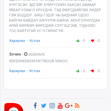
ХҮРГЭСЭН. ЭДГЭЭР ХҮМҮҮСИЙН ЗААСАН ЗАМААР
ЯВБАЛ УЛАМ Л УРУУДНА. ТЭД ӨӨРСДИЙГӨӨ ЛИДЕР
ГЭЖ БОДДОГ. БИШ ГЭДЭГ НЬ БИДНИЙ ОДОО
БАЙГАА БАЙДАЛ ХАРУУЛЖ БАЙНА. МОНГОЛЧУУДАА
АРАЙ ӨӨРӨӨР ӨӨРСДӨӨ СЭТГЭЦГЭЭЕ. ТЭДНЭЭС
ТОС БАЙТУГАЙ УС Ч ГАРАХГҮЙ.
·
Хариулах
Устгах
-
0
-
0
Зочин ·
2025/05/15
SEKSDNEE80955877BOOB XXNOO
·
Хариулах
Устгах
-
0
-
0