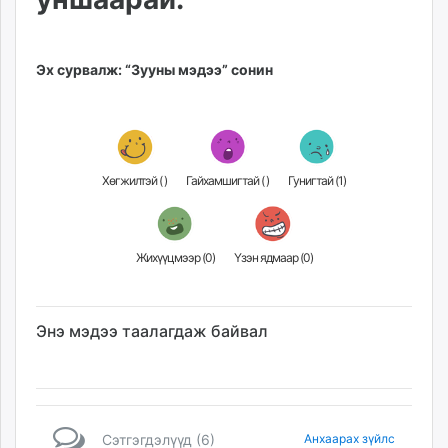
Эх сурвалж: “Зууны мэдээ” сонин
Хөгжилтэй (
)
Гайхамшигтай (
)
Гунигтай (
1
)
Жихүүцмээр (
0
)
Үзэн ядмаар (
0
)
Энэ мэдээ таалагдаж байвал
Сэтгэгдэлүүд (6)
Анхаарах зүйлс