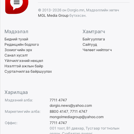
© 2013-2026 он Dorgio.mn, Мэдээллийн хөтөч
MGL Media Group
бүтээсэн.
Мэдээлэл
Хамтрагч
Бидний тухай
Байгууллага
Редакцийн бодлого
Сайтууд
Зохиогчийн эрх
Чөлөөт нийтлэгч
Санал хүсэлт
Үйлчилгээний нөхцөл
Нээлттэй ажлын байр
Сурталчилгаа байршуулах
Харилцаа
Мэдээний алба:
7711 4747
dorgio.news@yahoo.com
Маркетингийн алба:
8800 4147
,
7711 4747
mongolmediagroup@yahoo.com
Оффис:
7711 4747
001 тоот, B1 давхар, Тусгаар тогтнолын
ордон, Сүхбаатар дүүрэг