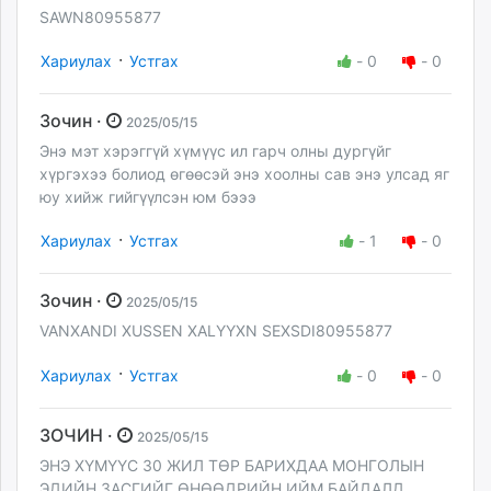
SAWN80955877
·
Хариулах
Устгах
-
0
-
0
Зочин ·
2025/05/15
Энэ мэт хэрэггүй хүмүүс ил гарч олны дургүйг
хүргэхээ болиод өгөөсэй энэ хоолны сав энэ улсад яг
юу хийж гийгүүлсэн юм бэээ
·
Хариулах
Устгах
-
1
-
0
Зочин ·
2025/05/15
VANXANDI XUSSEN XALYYXN SEXSDI80955877
·
Хариулах
Устгах
-
0
-
0
ЗОЧИН ·
2025/05/15
ЭНЭ ХҮМҮҮС 30 ЖИЛ ТӨР БАРИХДАА МОНГОЛЫН
ЭДИЙН ЗАСГИЙГ ӨНӨӨДРИЙН ИЙМ БАЙДАЛД