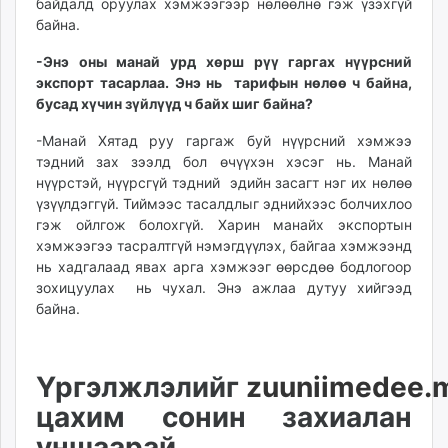
байдалд оруулах хэмжээгээр нөлөөлнө гэж үзэхгүй
байна.
-Энэ оны манай урд хөрш рүү гаргах нүүрсний
экспорт тасарлаа. Энэ нь тарифын нөлөө ч байна,
бусад хүчин зүйлүүд ч байх шиг байна?
-Манай Хятад руу гаргаж буй нүүрсний хэмжээ
тэдний зах зээлд бол өчүүхэн хэсэг нь. Манай
нүүрстэй, нүүрсгүй тэдний эдийн засагт нэг их нөлөө
үзүүлдэггүй. Тиймээс тасалдлыг эднийхээс болчихлоо
гэж ойлгож болохгүй. Харин манайх экспортын
хэмжээгээ тасралтгүй нэмэгдүүлэх, байгаа хэмжээнд
нь хадгалаад явах арга хэмжээг өөрсдөө бодлогоор
зохицуулах нь чухал. Энэ ажлаа дутуу хийгээд
байна.
Үргэлжлэлийг
zuuniimedee.
цахим сонин захиалан
уншаарай.