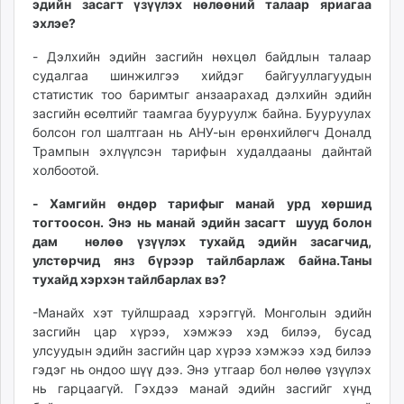
эдийн засагт үзүүлэх нөлөөний талаар яриагаа
unuudur.mn
эхлэе?
isee.mn
- Дэлхийн эдийн засгийн нөхцөл байдлын талаар
mglradio.com
судалгаа шинжилгээ хийдэг байгууллагуудын
fact.mn
статистик тоо баримтыг анзаарахад дэлхийн эдийн
itoim.mn
засгийн өсөлтийг таамгаа бууруулж байна. Бууруулах
tumen.mn
болсон гол шалтгаан нь АНУ-ын ерөнхийлөгч Доналд
shuum.mn
Трампын эхлүүлсэн тарифын худалдааны дайнтай
холбоотой.
times.mn
tvmongolia.mn
- Хамгийн өндөр тарифыг манай урд хөршид
mass.mn
тогтоосон. Энэ нь манай эдийн засагт шууд болон
unegui.mn
дам нөлөө үзүүлэх тухайд эдийн засагчид,
улстөрчид янз бүрээр тайлбарлаж байна.Таны
assa.mn
тухайд хэрхэн тайлбарлах вэ?
toim.mn
tac.mn
-Манайх хэт туйлшраад хэрэггүй. Монголын эдийн
paparazzi.mn
засгийн цар хүрээ, хэмжээ хэд билээ, бусад
улсуудын эдийн засгийн цар хүрээ хэмжээ хэд билээ
unread.today
гэдэг нь ондоо шүү дээ. Энэ утгаар бол нөлөө үзүүлэх
нь гарцаагүй. Гэхдээ манай эдийн засгийг хүнд