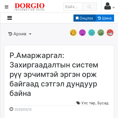
Онцлох
Шинэ
Мэдээллийн
Зар мэдээллийн
Архив
Банк санхүү
Бизнес ААН
Төрийн
Р.Амаржаргал:
Нийслэлийн
Захиргаадалтын систем
рүү эрчимтэй эргэн орж
dorgio.mn
байгаад сэтгэл дундуур
Gogo.mn
caak.mn
байна
news.mn
zindaa.mn
Улс төр
,
Бусад
2025-
2026-
Baabar.mn
2025/05/15
05-
08-
tovch.mn