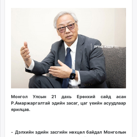
15
07
ikon.mn
11:40:10
06:19:59
mnb.mn
Livetv.mn
Eguur.mn
24tsag.mn
shuud.mn
eagle.mn
ergelt.mn
zarig.mn
today.mn
zuv.mn
mminfo.mn
ugluu.mn
Монгол Улсын 21 дахь Ерөнхий сайд асан
Р.Амаржаргалтай эдийн засаг, цаг үеийн асуудлаар
urlag.mn
ярилцав.
unen.mn
asu.mn
shudarga.mn
- Дэлхийн эдийн засгийн нөхцөл байдал Монголын
shuurhai.mn