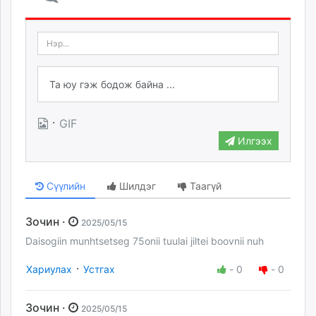
·
GIF
Илгээх
Сүүлийн
Шилдэг
Таагүй
Зочин ·
2025/05/15
Daisogiin munhtsetseg 75onii tuulai jiltei boovnii nuh
·
Хариулах
Устгах
-
0
-
0
Зочин ·
2025/05/15