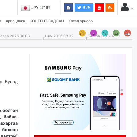
625
JPY 27.19₮
э
ярилцлага
КОНТЕНТ ЗАДЛАН
Хятад орноор
ваа 2026 08 03
Ням 2026 08 02
Бямба 2026 08 01
өр
,
Бусад
ь болгон
 байна.
вхаргаа
 болсон
сдэлтэй”