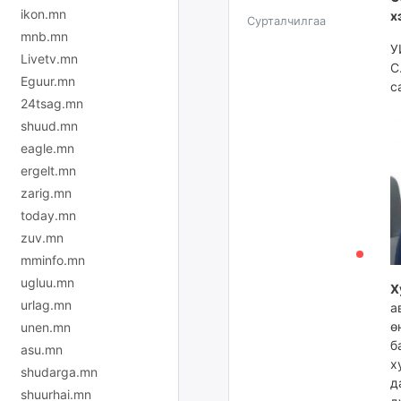
ikon.mn
х
Сурталчилгаа
mnb.mn
У
Livetv.mn
С
Eguur.mn
с
24tsag.mn
shuud.mn
eagle.mn
ergelt.mn
zarig.mn
today.mn
zuv.mn
mminfo.mn
ugluu.mn
Х
urlag.mn
а
ө
unen.mn
б
asu.mn
х
shudarga.mn
д
shuurhai.mn