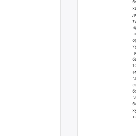
б
х
д
т
и
ш
о
х
ц
б
1
э
г
с
б
г
б
х
т