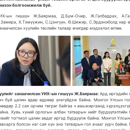
эмээн болгоомжилж буй.
ИХ-ын гишүүн Ж.Баярмаа, Д.Бум-Очир, Ж.Галбадрах, А.Ган
.Замира, Х.Тэмүүжин, С.Цэнгүүн, Ө.Шижир, С.Эрдэнэболд нар 
анаачилсан хуулийн төслийн талаар өчигдөр мэдээлэл өглөө.
уулийг санаачилсан УИХ-ын гишүүн Ж.Баярмаа:
Ард иргэдийн 
вч буй цалин өдөр өдрөөр үнэгүйдэж байна. Монгол Улсын го
нөөдөр 2.2 сая орчим төгрөг байгаа ч амьжиргаанд хүрэлцэхгү
айна. Хувь хүний орлогын албан татварын нийт бүрдүүлэлтийн 
увийг тогтмол цалин авдаг иргэд бүрдүүлж байна. Монгол Улсы
авхарга болсон нэг сая хүн энэ татварын гол ачааг үүрч байна. 