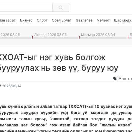
ийн засаг
Бизнес
Спорт
Соёл урлаг
Зөвлөгөө
Чөлөөт
Шар мэдэ
2026 08 06
Лхагва 2026 08 05
Мягмар 2026 08 04
Да
ХХОАТ-ыг нэг хувь болгож
бууруулах нь зөв үү, буруу юу
Улс т
2026-
2026-
2026/05/14
05-
08-
14
07
11:32:40
17:10:30
увь хүний орлогын албан татвар (ХХОАТ)-ыг 10 хувиас нэг хув
ууруулах асуудал сүүлийн үед багагүй маргаан дагуулаад
эмжигч талын хувьд “ажилтай, татвар төлдөг дундаж да
амгаалах цаг болсон” гэж үзэж байгаа бол “жасын нярав”
ангийн яамныхан “улсын төсвийн орлогыг огцом бууруулах эр