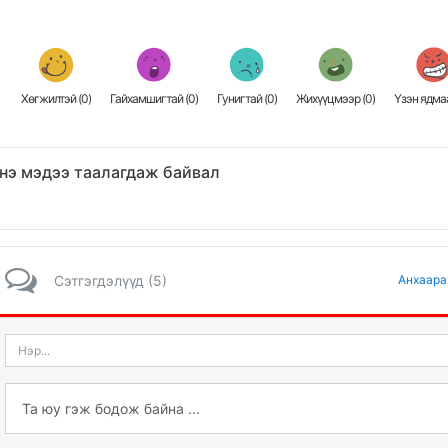
Хөгжилтэй (
0
)
Гайхамшигтай (
0
)
Гунигтай (
0
)
Жихүүцмээр (
0
)
Үзэн ядмаа
нэ мэдээ таалагдаж байвал
Сэтгэгдэлүүд (5)
Анхаара