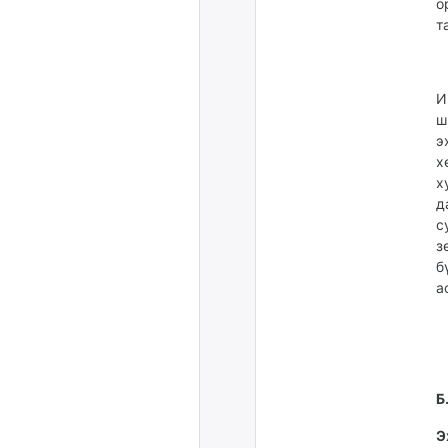
о
т
И
ш
э
х
х
д
с
з
б
а
Б
Э