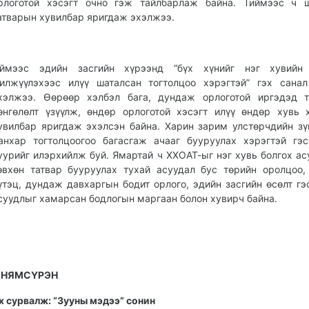
рлоготой хэсэгт очно гэж тайлбарлаж байна. Тиймээс ч ш
атварын хувилбар яригдаж эхэлжээ.
ймээс эдийн засгийн хүрээнд “бүх хүнийг нэг хувийн 
илжүүлэхээс илүү шаталсан тогтолцоо хэрэгтэй” гэх сана
хэлжээ. Өөрөөр хэлбэл бага, дундаж орлоготой иргэдэд т
өнгөлөлт үзүүлж, өндөр орлоготой хэсэгт илүү өндөр хувь 
увилбар яригдаж эхэлсэн байна. Харин зарим улстөрчдийн зү
анхар тогтолцоогоо багасгаж ачааг бууруулах хэрэгтэй гэ
уурийг илэрхийлж буй. Ямартай ч ХХОАТ-ыг нэг хувь болгох ас
өвхөн татвар бууруулах тухай асуудал бус төрийн оролцоо,
үтэц, дундаж давхаргын бодит орлого, эдийн засгийн өсөлт гэ
суудлыг хамарсан бодлогын маргаан болон хувирч байна.
.НЯМСҮРЭН
х сурвалж: “Зууны мэдээ” сонин