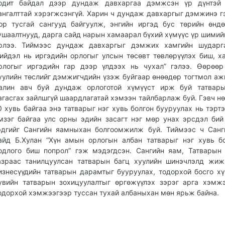
одит байдал дээр дундаж давхаргаа дэмжсэн үр дүнтэй 
ангалттай хэрэгжсэнгүй. Харин ч дундаж давхаргыг дэмжинэ г
ор тусгай сангууд байгуулж, энгийн иргэд бус төрийн өнд
ушаалтнууд, дарга сайд нарын хамаарал бүхий хүмүүс үр шимий
рлээ. Тиймээс дундаж давхаргыг дэмжих хамгийн шударга
ийдэл нь иргэдийн орлогыг улсын төсөвт төвлөрүүлэх биш, х
рлогыг иргэдийн гар дээр үлдээх нь чухал” гэлээ. Өөрөөр
уулийн төслийг дэмжигчдийн үзэж буйгаар өнөөдөр тогтмол аж
алин авч буй дундаж орлоготой хүмүүст ирж буй татвары
агасгах зайлшгүй шаардлагатай хэмээн тайлбарлаж буй. Гэвч нө
0 хувь байгаа энэ татварыг нэг хувь болгон бууруулах нь тэртэ
мзэг байгаа улс орны эдийн засагт нэг мөр унах эрсдэл бий
эдгийг Сангийн яамныхан болгоомжилж буй. Тиймээс ч Сан
айд Б.Хулан “Хүн амын орлогын албан татварыг нэг хувь б
одлого биш попрол” гэж мэдэгдсэн. Сангийн яам, Татварын
азраас танилцуулсан татварын багц хуулийн шинэчлэлд жиж
изнесүүдийн татварын дарамтыг бууруулах, тодорхой босго хү
увийн татварын зохицуулалтыг өргөжүүлэх зэрэг арга хэмж
одорхой хэмжээгээр туссан тухай албаныхан мөн ярьж байна.