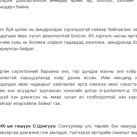
ундаж давхаргынхан өнөөдөр өрөөс өр, зээлээс зээлийн 
мьдарч байна.
вч буй цалин нь амьдралдаа хүрэлцэхгүй хэвээр байгаагаас з
адагшаа явах хүсэл эрмэлзэлтэй болсон. 60 хүртэлх насны ирг
рчим хувь нь боломж олдвол гадаадад ажиллаж, амьдрахад б
ариулсан байдаг.
ргөн хэрэглээний барааны үнэ, тэр дундаа махны үнэ хоё
мнөхтэй харьцуулахад хоёр дахин өссөн. Ийм нөхцөлд и
удалдан авах чадварыг хамгаалах арга хэмжээ авах хэрэгтэ
өн энэ асуудлыг зургаахан хоногийн дотор d-parliament-д 1
аруй хүн дэмжсэн нь ямар чухал ач холбогдолтой, нэн хэр
айгааг илэрхийлж байна” гэв.
ИХ-ын гишүүн С.Цэнгүүн:
Сонгуулиар улс төрийн бүх намуу
авхаргаа дэмжинэ гэж амладаг, түүгээрээ иргэдийн саналыг авд