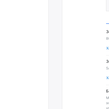
8
Х
S
Х
М
э
у