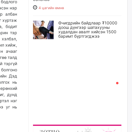
бодлого
эсэн нэр
4 цагийн өмнө
өр албан
г хүртэж
Өчигдрийн байдлаар ₮10000
, бодит
доош дүнгээр шатахууны
худалдан авалт хийсэн 1500
арин тэр
баримт бүртгэгджээ
 хэлбэл,
ил хийж,
5 цагийн өмнө
н ачааг
гөө талд
Шатахуун олголтыг 50,000
й тэргүй
төгрөгөөр хязгаарласныг
нэмэгдүүлж 100,000 төгрөгт
 болгоно
хүргэхээр судалж байгаа
гийн Дэд
5 цагийн өмнө
олгох нь
 ерөнхий
иг, дунд
Ц.Сандаг-Очир: COP17 ба
ртэл нэг
COP31 хурлын уялдаа нь
Риогийн гурван конвенцын
ээ уг нь
нэгдсэн хэрэгжилтийг ахиулах
чухал алхам болно
6 цагийн өмнө