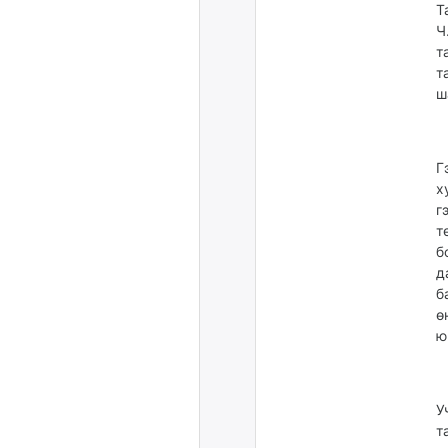
Т
Ч
т
т
ш
Г
х
г
т
б
д
б
ө
ю
У
т