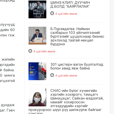
хооронд
ШИНЭ КЛИП: ДУУЧИН
Д.БОЛД "БАЯРЛАЛАА"
4 цагийн өмнө
алуучууд
Б.Пүрэвдагва: Найман
эдийн 60
салбарын 103 үйлчилгээний
элэн гэж
бүртгэлийг цуцалснаар бизнес
эрхлэхэд таатай нөхцөл
бүрдэнэ
4 цагийн өмнө
р жилийн
301 цистерн вагон буулгалтад
ргэдийн
болон замд явж байна
й байна.
00 мянга
4 цагийн өмнө
эгцээтэй
СУИС-ийн бүлэг хүчингийн
хэргийн хохирогч, тэмцэгч
Шинэцэцэг: Сайхан мэдээтэй,
намайг хохироосон
д дундаж
этгээдүүдийн хэргийг
прокуророос шүүх рүү шилжүүлж байгааг
аг. Гэвч
сонслоо