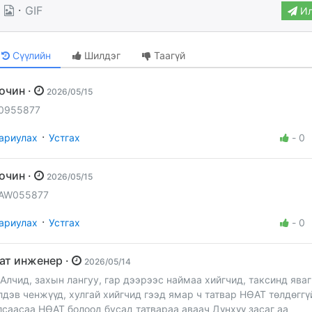
·
GIF
Ил
Сүүлийн
Шилдэг
Таагүй
Зочин ·
2026/05/15
0955877
·
ариулах
Устгах
-
0
Зочин ·
2026/05/15
AW055877
·
ариулах
Устгах
-
0
Бат инженер ·
2026/05/14
Алчид, захын лангуу, гар дээрээс наймаа хийгчид, таксинд яваг
лдэв ченжүүд, хулгай хийгчид гээд ямар ч татвар НӨАТ төлдөггү
лсаасаа НӨАТ болоод бусад татвараа аваач Дүнхүү засаг аа