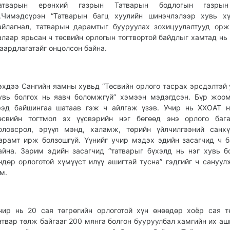
атварын ерөнхий газрын Татварын бодлогын газры
.Чимэдсүрэн “Татварын багц хуулийн шинэчлэлээр хувь хү
айлагнал, татварын дарамтыг бууруулах зохицуулалтууд орж
алаар ярьсан ч төсвийн орлогын тогтвортой байдлыг хамтад нь 
аардлагатайг онцолсон байна.
эхдээ Сангийн яамны хувьд “Төсвийн орлого тасрах эрсдэлтэй 
увь болгох нь яавч боломжгүй” хэмээн мэдэгдсэн. Бүр жоо
ээд байшингаа шатаав гэж ч айлгаж үзэв. Учир нь ХХОАТ 
өсвийн тогтмол эх үүсвэрийн нэг бөгөөд энэ орлого бага
оловсрол, эрүүл мэнд, халамж, төрийн үйлчилгээний санх
арамт ирж болзошгүй. Үүнийг учир мэдэх эдийн засагчид ч 
айна. Зарим эдийн засагчид “татварыг бүхэлд нь нэг хувь б
ндөр орлоготой хүмүүст илүү ашигтай тусна” гэдгийг ч сануул
м.
чир нь 20 сая төгрөгийн орлоготой хүн өнөөдөр хоёр сая т
атвар төлж байгааг 200 мянга болгон бууруулбал хамгийн их аш