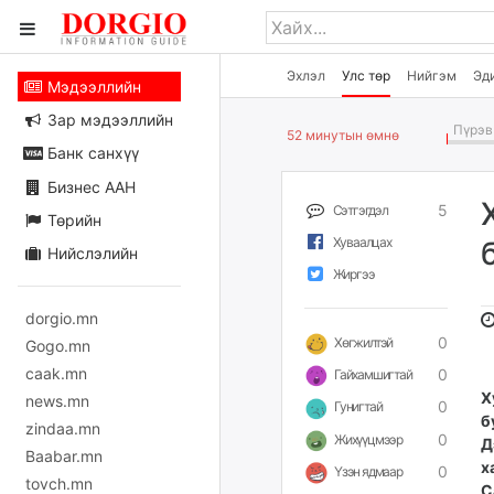
Эхлэл
Улс төр
Нийгэм
Эд
Мэдээллийн
Зар мэдээллийн
Пүрэв 
52 минутын өмнө
Банк санхүү
Бизнес ААН
5
Сэтгэгдэл
Төрийн
Хуваалцах
Нийслэлийн
Жиргээ
dorgio.mn
0
Хөгжилтэй
Gogo.mn
caak.mn
0
Гайхамшигтай
Х
news.mn
0
Гунигтай
б
zindaa.mn
0
Жихүүцмээр
Д
Baabar.mn
х
0
Үзэн ядмаар
tovch.mn
С