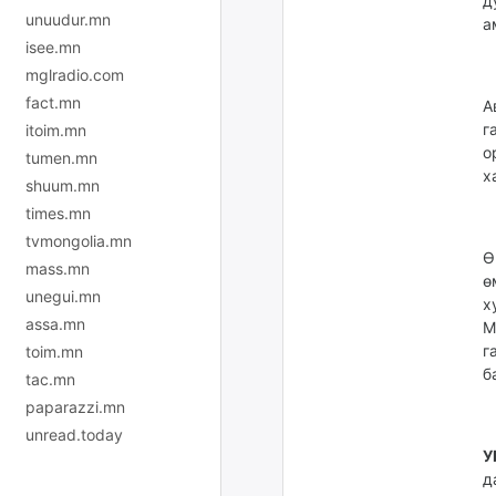
д
unuudur.mn
а
isee.mn
mglradio.com
fact.mn
А
г
itoim.mn
о
tumen.mn
х
shuum.mn
times.mn
tvmongolia.mn
Ө
mass.mn
ө
unegui.mn
х
assa.mn
М
г
toim.mn
б
tac.mn
paparazzi.mn
unread.today
У
д