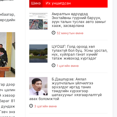
Шинэ
Их уншигдсан
Амралтын өдрүүдэд
баатар,
Энхтайвны гүүрний баруун,
өөрсдийн
зүүн талын туслах авто замыг
хааж, засварлана
52 минутын өмнө
ЦУОШГ: Голд ороод хөл
тулахгүй бол буц. Усны урсгал,
нүх, хуйлрал гэнэт хүнийг
татаж живэхэд хүргэдэг
1 цагийн өмнө
Б.Дашпүрэв: Аялал
жуулчлалын үйлчилгээ
гар дээр
эрхэлдэг иргэд таних
лч цалин
тэмдгийн хүрээгээр
шатахууныг хязгаарлалтгүй
й хэвээр
авах боломжтой
бараг 81
н дундаж
3 цагийн өмнө
Гэвч энэ