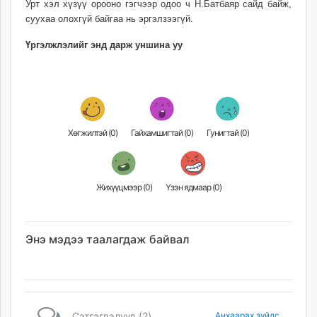
Урт хэл хүзүү орооно гэгчээр одоо ч Н.Батбаяр сайд байж,
суухаа олохгүй байгаа нь эргэлзээгүй.
Үргэлжлэлийг энд дарж уншина уу
Хөгжилтэй (
0
)
Гайхамшигтай (
0
)
Гунигтай (
0
)
Жихүүцмээр (
0
)
Үзэн ядмаар (
0
)
Энэ мэдээ таалагдаж байвал
Сэтгэгдэлүүд (2)
Анхаарах зүйлс