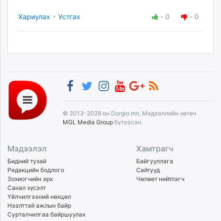
·
Хариулах
Устгах
-
0
-
0
© 2013-2026 он Dorgio.mn, Мэдээллийн хөтөч
MGL Media Group
бүтээсэн.
Мэдээлэл
Хамтрагч
Бидний тухай
Байгууллага
Редакцийн бодлого
Сайтууд
Зохиогчийн эрх
Чөлөөт нийтлэгч
Санал хүсэлт
Үйлчилгээний нөхцөл
Нээлттэй ажлын байр
Сурталчилгаа байршуулах