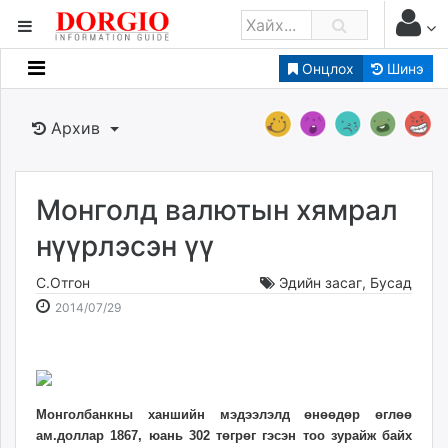
Онцлох
Шинэ
Мэдээллийн
Зар мэдээллийн
Архив
Банк санхүү
Бизнес ААН
Төрийн
Монголд валютын хямрал
Нийслэлийн
нүүрлэсэн үү
С.Отгон
Эдийн засаг
,
Бусад
dorgio.mn
2014-
2026-
2014/07/29
Gogo.mn
07-
08-
caak.mn
29
09
news.mn
14:58:26
16:15:14
zindaa.mn
Baabar.mn
Монголбанкны ханшийн мэдээлэлд өнөөдөр өглөө
ам.доллар 1867, юань 302 төгрөг гэсэн тоо зурайж байх
tovch.mn