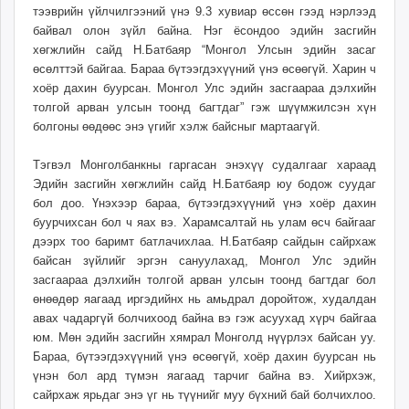
тээврийн үйлчилгээний үнэ 9.3 хувиар өссөн гээд нэрлээд
unuudur.mn
байвал олон зүйл байна. Нэг ёсондоо эдийн засгийн
isee.mn
хөгжлийн сайд Н.Батбаяр “Монгол Улсын эдийн засаг
mglradio.com
өсөлттэй байгаа. Бараа бүтээгдэхүүний үнэ өсөөгүй. Харин ч
fact.mn
хоёр дахин буурсан. Монгол Улс эдийн засгаараа дэлхийн
itoim.mn
толгой арван улсын тоонд багтдаг” гэж шүүмжилсэн хүн
болгоны өөдөөс энэ үгийг хэлж байсныг мартаагүй.
tumen.mn
shuum.mn
Тэгвэл Монголбанкны гаргасан энэхүү судалгааг хараад
times.mn
Эдийн засгийн хөгжлийн сайд Н.Батбаяр юу бодож суудаг
tvmongolia.mn
бол доо. Үнэхээр бараа, бүтээгдэхүүний үнэ хоёр дахин
mass.mn
буурчихсан бол ч яах вэ. Харамсалтай нь улам өсч байгааг
дээрх тоо баримт батлачихлаа. Н.Батбаяр сайдын сайрхаж
unegui.mn
байсан зүйлийг эргэн сануулахад, Монгол Улс эдийн
assa.mn
засгаараа дэлхийн толгой арван улсын тоонд багтдаг бол
toim.mn
өнөөдөр яагаад иргэдийнх нь амьдрал доройтож, худалдан
tac.mn
авах чадаргүй болчихоод байна вэ гэж асуухад хүрч байгаа
paparazzi.mn
юм. Мөн эдийн засгийн хямрал Монголд нүүрлэх байсан уу.
Бараа, бүтээгдэхүүний үнэ өсөөгүй, хоёр дахин буурсан нь
unread.today
үнэн бол ард түмэн яагаад тарчиг байна вэ. Хийрхэж,
сайрхаж ярьдаг энэ үг нь түүнийг муу бүхний бай болчихлоо.