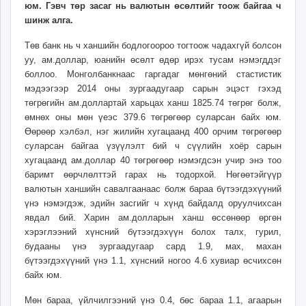
юм. Гэвч төр засаг нь валютын өсөлтийг тоож байгаа ч
ikon.mn
шинж алга.
mnb.mn
Livetv.mn
Төв банк нь ч ханшийн бодлогоороо тогтоож чадахгүй болсон
уу, ам.доллар, юанийн өсөлт өдөр ирэх тусам нэмэгддэг
Eguur.mn
боллоо. Монголбанкнаас гаргадаг мөнгөний стастистик
24tsag.mn
мэдээгээр 2014 оны зургаадугаар сарын эцэст гэхэд
shuud.mn
төгрөгийн ам.доллартай харьцах ханш 1825.74 төгрөг болж,
eagle.mn
өмнөх оны мөн үеэс 379.6 төгрөгөөр суларсан байх юм.
ergelt.mn
Өөрөөр хэлбэл, нэг жилийн хугацаанд 400 орчим төгрөгөөр
суларсан байгаа үзүүлэлт бий ч сүүлийн хоёр сарын
zarig.mn
хугацаанд ам.доллар 40 төгрөгөөр нэмэгдсэн учир энэ тоо
today.mn
баримт өөрчлөлттэй гарах нь тодорхой. Нөгөөтэйгүүр
zuv.mn
валютын ханшийн савалгаанаас болж бараа бүтээгдэхүүний
mminfo.mn
үнэ нэмэгдэж, эдийн засгийг ч хүнд байдалд оруулчихсан
ugluu.mn
явдал бий. Харин ам.долларын ханш өссөнөөр өргөн
urlag.mn
хэрэглээний хүнсний бүтээгдэхүүн болох талх, гурил,
будааны үнэ зургаадугаар сард 1.9, мах, махан
unen.mn
бүтээгдэхүүний үнэ 1.1, хүнсний ногоо 4.6 хувиар өсчихсөн
asu.mn
байх юм.
shudarga.mn
shuurhai.mn
Мөн бараа, үйлчилгээний үнэ 0.4, бөс бараа 1.1, агаарын