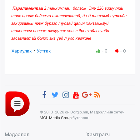
Параламентаа
2 танхимтай болгож Энэ 126 гишүүний
тоог цөөлж байнгын ажиллагаатай, дээд танхимд нутгийн
захиргааны нэгж бүрээс тусгай цалин хангамжгүй
төлөөлөгч сонгож ажлуулах эсвэл ёрөнхийлөгчийн
засаглалтай болох энэ үед л улс хөгжинө
·
Хариулах
Устгах
-
0
-
0
© 2013-2026 он Dorgio.mn, Мэдээллийн хөтөч
MGL Media Group
бүтээсэн.
Мэдээлэл
Хамтрагч