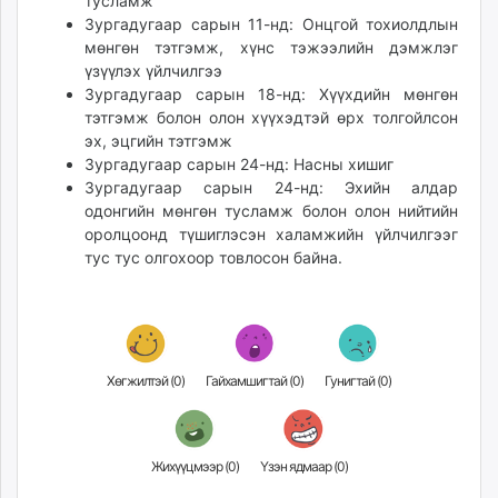
тусламж
unuudur.mn
Зургадугаар сарын 11-нд: Онцгой тохиолдлын
isee.mn
мөнгөн тэтгэмж, хүнс тэжээлийн дэмжлэг
үзүүлэх үйлчилгээ
mglradio.com
Зургадугаар сарын 18-нд: Хүүхдийн мөнгөн
fact.mn
тэтгэмж болон олон хүүхэдтэй өрх толгойлсон
itoim.mn
эх, эцгийн тэтгэмж
tumen.mn
Зургадугаар сарын 24-нд: Насны хишиг
shuum.mn
Зургадугаар сарын 24-нд: Эхийн алдар
одонгийн мөнгөн тусламж болон олон нийтийн
times.mn
оролцоонд түшиглэсэн халамжийн үйлчилгээг
tvmongolia.mn
тус тус олгохоор товлосон байна.
mass.mn
unegui.mn
assa.mn
toim.mn
tac.mn
Хөгжилтэй (
0
)
Гайхамшигтай (
0
)
Гунигтай (
0
)
paparazzi.mn
unread.today
Жихүүцмээр (
0
)
Үзэн ядмаар (
0
)