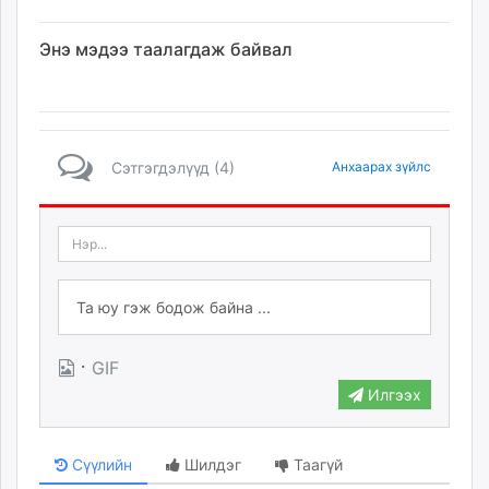
Энэ мэдээ таалагдаж байвал
Сэтгэгдэлүүд (4)
Анхаарах зүйлс
·
GIF
Илгээх
Сүүлийн
Шилдэг
Таагүй