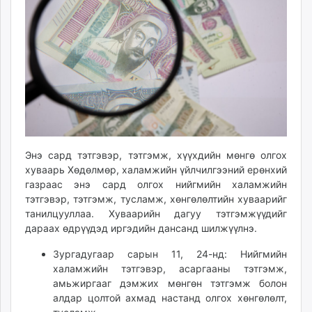
ikon.mn
mnb.mn
Livetv.mn
Eguur.mn
24tsag.mn
shuud.mn
eagle.mn
ergelt.mn
zarig.mn
Энэ сард тэтгэвэр, тэтгэмж, хүүхдийн мөнгө олгох
today.mn
хуваарь Хөдөлмөр, халамжийн үйлчилгээний ерөнхий
газраас энэ сард олгох нийгмийн халамжийн
zuv.mn
тэтгэвэр, тэтгэмж, тусламж, хөнгөлөлтийн хуваарийг
mminfo.mn
танилцууллаа. Хуваарийн дагуу тэтгэмжүүдийг
ugluu.mn
дараах өдрүүдэд иргэдийн дансанд шилжүүлнэ.
urlag.mn
Зургадугаар сарын 11, 24-нд: Нийгмийн
unen.mn
халамжийн тэтгэвэр, асаргааны тэтгэмж,
asu.mn
амьжиргааг дэмжих мөнгөн тэтгэмж болон
shudarga.mn
алдар цолтой ахмад настанд олгох хөнгөлөлт,
shuurhai.mn